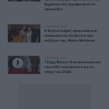
ξεχάσουν ότι έγραψα αυτό το
τραγούδι»
Η Σελίνα Γκόμεζ συμμετέχει στο μουσικό βίντεο τραγο
LIFESTYLE
04:14
Η Σελίνα Γκόμεζ τραγουδά στα ισπα
Η Σελίνα Γκόμεζ τραγουδά στα
ισπανικά στο νέο βίντεο του
συζύγου της, Μπένι Μπλάνκο
Τζέιμς Μποντ: Η ανακοίνωση του νέου 007 «κλειδώνει» 
LIFESTYLE
11:17
Τζέιμς Μποντ: Η ανακοίνωση του νέ
Τζέιμς Μποντ: Η ανακοίνωση του
νέου 007 «κλειδώνει» για το
τέλος του 2026