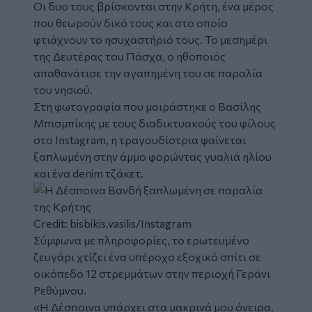
Οι δυο τους βρίσκονται στην
Κρήτη
, ένα μέρος
που θεωρούν δικό τους και στο οποίο
φτιάχνουν το ησυχαστήριό τους. Το μεσημέρι
της Δευτέρας του Πάσχα, ο ηθοποιός
απαθανάτισε την αγαπημένη του σε παραλία
του νησιού.
Στη φωτογραφία που μοιράστηκε ο Βασίλης
Μπισμπίκης με τους διαδικτυακούς του φίλους
στο Instagram, η τραγουδίστρια φαίνεται
ξαπλωμένη στην άμμο φορώντας γυαλιά ηλίου
και ένα denim τζάκετ.
Credit: bisbikis.vasilis/Instagram
Σύμφωνα με πληροφορίες, το ερωτευμένο
ζευγάρι χτίζει ένα υπέροχο εξοχικό σπίτι σε
οικόπεδο 12 στρεμμάτων στην περιοχή Γεράνι
Ρεθύμνου.
«
Η Δέσποινα υπάρχει στα μακρινά μου όνειρα.