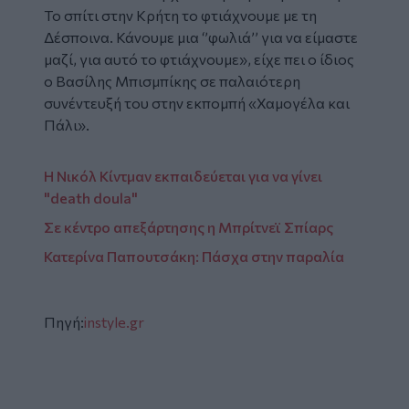
Το σπίτι στην Κρήτη το φτιάχνουμε με τη
Δέσποινα. Κάνουμε μια ‘’φωλιά’’ για να είμαστε
μαζί, για αυτό το φτιάχνουμε»
, είχε πει ο ίδιος
ο Βασίλης Μπισμπίκης σε παλαιότερη
συνέντευξή του στην εκπομπή «Χαμογέλα και
Πάλι».
Η Νικόλ Κίντμαν εκπαιδεύεται για να γίνει
"death doula"
Σε κέντρο απεξάρτησης η Μπρίτνεϊ Σπίαρς
Κατερίνα Παπουτσάκη: Πάσχα στην παραλία
Πηγή:
instyle.gr