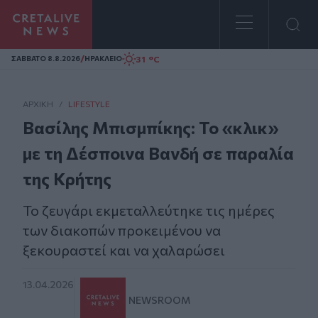
Homepage
/
31 °C
ΣAΒΒΑΤΟ 8.8.2026
ΗΡΑΚΛΕΙΟ
ΑΡΧΙΚΗ
/
LIFESTYLE
Βασίλης Μπισμπίκης: Το «κλικ»
με τη Δέσποινα Βανδή σε παραλία
της Κρήτης
Το ζευγάρι εκμεταλλεύτηκε τις ημέρες
των διακοπών προκειμένου να
ξεκουραστεί και να χαλαρώσει
13.04.2026
NEWSROOM