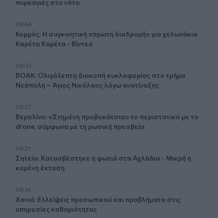
πυρκαγιές στο νότο
09:44
Κομμός: Η συγκινητική «πρώτη διαδρομή» για χελωνάκια
Καρέτα Καρέτα - Βίντεο
09:33
ΒΟΑΚ: Ολιγόλεπτη διακοπή κυκλοφορίας στο τμήμα
Νεάπολη – Άγιος Νικόλαος λόγω ανατίναξης
09:27
Βερολίνο: «Στημένη προβοκάτσια» το περιστατικό με το
drone, σύμφωνα με τη ρωσική πρεσβεία
09:21
Σητεία: Κατασβέστηκε η φωτιά στα Αχλάδια - Μικρή η
καμένη έκταση
09:14
Χανιά: Ελλείψεις προσωπικού και προβλήματα στις
υπηρεσίες καθαριότητας