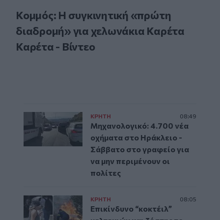
Κομμός: Η συγκινητική «πρώτη
διαδρομή» για χελωνάκια Καρέτα
Καρέτα - Βίντεο
ΚΡΗΤΗ
08:49
Μηχανολογικό: 4.700 νέα
οχήματα στο Ηράκλειο -
Σάββατο στο γραφείο για
να μην περιμένουν οι
πολίτες
ΚΡΗΤΗ
08:05
Επικίνδυνο “κοκτέιλ”