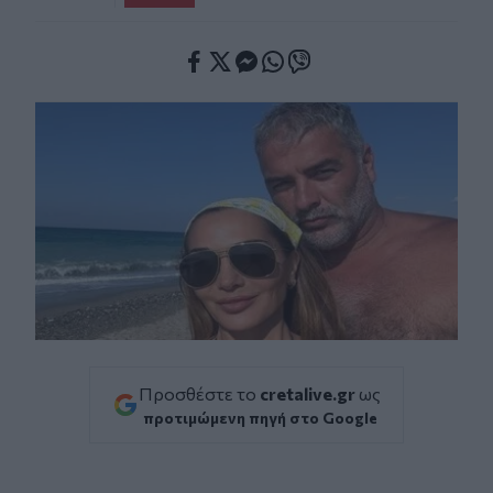
Facebook
Twitter
Messenger
Whatsapp
Viber
Προσθέστε το
cretalive.gr
ως
προτιμώμενη πηγή στο Google