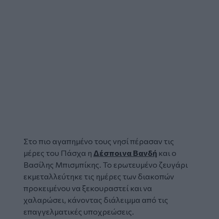
Στο πιο αγαπημένο τους νησί πέρασαν τις
μέρες του Πάσχα η
Δέσποινα Βανδή
και ο
Βασίλης Μπισμπίκης. Το ερωτευμένο ζευγάρι
εκμεταλλεύτηκε τις ημέρες των διακοπών
προκειμένου να ξεκουραστεί και να
χαλαρώσει, κάνοντας διάλειμμα από τις
επαγγελματικές υποχρεώσεις.