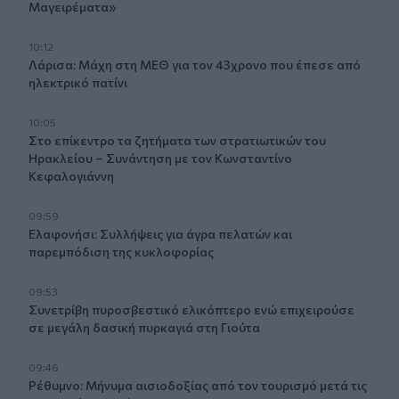
Μαγειρέματα»
10:12
Λάρισα: Μάχη στη ΜΕΘ για τον 43χρονο που έπεσε από
ηλεκτρικό πατίνι
10:05
Στο επίκεντρο τα ζητήματα των στρατιωτικών του
Ηρακλείου – Συνάντηση με τον Κωνσταντίνο
Κεφαλογιάννη
09:59
Ελαφονήσι: Συλλήψεις για άγρα πελατών και
παρεμπόδιση της κυκλοφορίας
09:53
Συνετρίβη πυροσβεστικό ελικόπτερο ενώ επιχειρούσε
σε μεγάλη δασική πυρκαγιά στη Γιούτα
09:46
Ρέθυμνο: Μήνυμα αισιοδοξίας από τον τουρισμό μετά τις