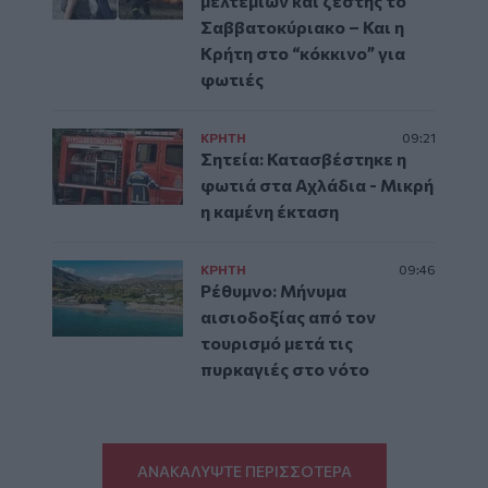
μελτεμιών και ζέστης το
Σαββατοκύριακο – Και η
Κρήτη στο “κόκκινο” για
φωτιές
ΚΡΗΤΗ
09:21
Σητεία: Κατασβέστηκε η
φωτιά στα Αχλάδια - Μικρή
η καμένη έκταση
ΚΡΗΤΗ
09:46
Ρέθυμνο: Μήνυμα
αισιοδοξίας από τον
τουρισμό μετά τις
πυρκαγιές στο νότο
ΑΝΑΚΑΛΥΨΤΕ ΠΕΡΙΣΣΟΤΕΡΑ