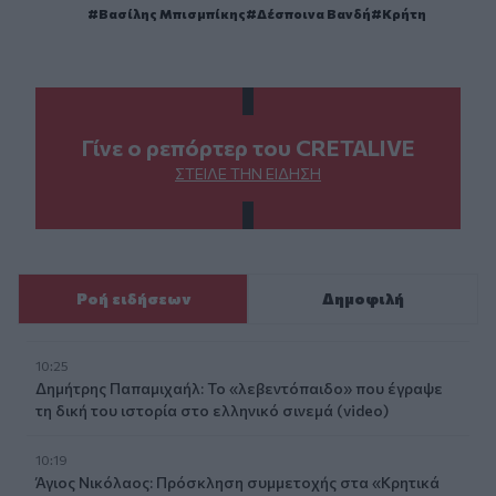
Βασίλης Μπισμπίκης
Δέσποινα Βανδή
Κρήτη
Γίνε ο ρεπόρτερ του CRETALIVE
ΣΤΕΊΛΕ ΤΗΝ ΕΊΔΗΣΗ
Ροή ειδήσεων
Δημοφιλή
10:25
Δημήτρης Παπαμιχαήλ: Το «λεβεντόπαιδο» που έγραψε
τη δική του ιστορία στο ελληνικό σινεμά (video)
10:19
Άγιος Νικόλαος: Πρόσκληση συμμετοχής στα «Κρητικά