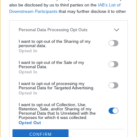
Μαύρη Θάλασσα: Η εμπορική ναυτιλία στην πρώτη
also be disclosed by us to third parties on the
IAB’s List of
γραμμή ενός ακήρυχτου πολέμου
Downstream Participants
that may further disclose it to other
third parties.
08:26
5G παντού, 6G στον ορίζοντα: Πού βρίσκεται η Ελλάδα
Personal Data Processing Opt Outs
στη μεγάλη τεχνολογική μετάβαση
I want to opt-out of the Sharing of my
personal data.
08:18
Opted In
Ειδικό Χωροταξικό για τον Τουρισμό: Οι νέοι κανόνες
I want to opt-out of the Sale of my
Personal Data.
Opted In
ΠΕΡΙΣΣΟΤΕΡΑ
I want to opt-out of processing my
Personal Data for Targeted Advertising.
Opted In
I want to opt-out of Collection, Use,
Retention, Sale, and/or Sharing of my
ΣΧΕΤΙΚA AΡΘΡΑ
Personal Data that Is Unrelated with the
Purposes for which it was collected.
Opted Out
Δημήτρης Παπαμιχαήλ: Το «λεβεντόπαιδο» που έγραψε τη
LIFESTYLE
10:25
CONFIRM
Δημήτρης Παπαμιχαήλ: Το «λεβεντόπ
Δημήτρης Παπαμιχαήλ: Το