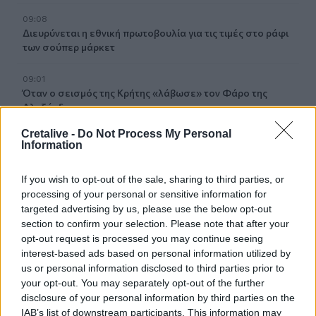
09:08
Διευρύνεται η εθνική πρωτοβουλία για τις τιμές στο ράφι
των σούπερ μάρκετ
09:01
Όταν ο σεισμός της Κρήτης «λάβωσε» τον Φάρο της
Αλεξάνδρειας
Cretalive -
Do Not Process My Personal
08:55
Information
Νέοι ρωσικοί βομβαρδισμοί στο Κίεβο: Τρεις νεκροί,
μεταξύ των οποίων ένα παιδί
If you wish to opt-out of the sale, sharing to third parties, or
processing of your personal or sensitive information for
08:49
targeted advertising by us, please use the below opt-out
Μηχανολογικό: 4.700 νέα οχήματα στο Ηράκλειο -
section to confirm your selection. Please note that after your
Σάββατο στο γραφείο για να μην περιμένουν οι πολίτες
opt-out request is processed you may continue seeing
interest-based ads based on personal information utilized by
08:41
us or personal information disclosed to third parties prior to
Κορυφώνεται η έξοδος των αδειούχων του Αυγούστου
your opt-out. You may separately opt-out of the further
disclosure of your personal information by third parties on the
08:33
IAB’s list of downstream participants. This information may