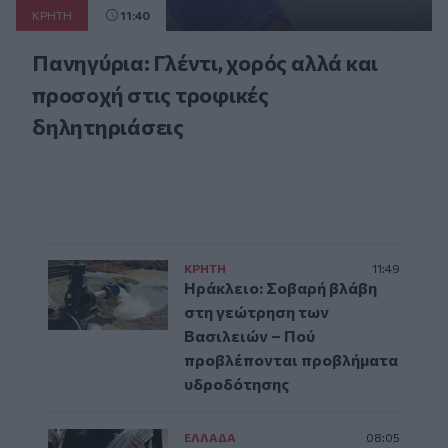
ΚΡΗΤΗ
11:40
Πανηγύρια: Γλέντι, χορός αλλά και
προσοχή στις τροφικές
δηλητηριάσεις
ΚΡΗΤΗ
11:49
Ηράκλειο: Σοβαρή βλάβη
στη γεώτρηση των
Βασιλειών – Πού
προβλέπονται προβλήματα
υδροδότησης
ΕΛΛAΔΑ
08:05