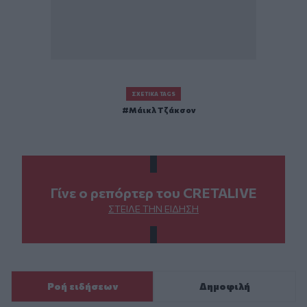
ΣΧΕΤΙΚΆ TAGS
Μάικλ Τζάκσον
Γίνε ο ρεπόρτερ του CRETALIVE
ΣΤΕΊΛΕ ΤΗΝ ΕΊΔΗΣΗ
Ροή ειδήσεων
Δημοφιλή