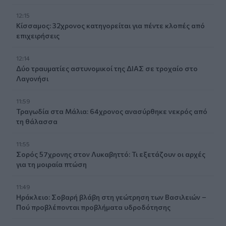
12:15
Κίσσαμος: 32χρονος κατηγορείται για πέντε κλοπές από
επιχειρήσεις
12:14
Δύο τραυματίες αστυνομικοί της ΔΙΑΣ σε τροχαίο στο
Λαγονήσι
11:59
Τραγωδία στα Μάλια: 64χρονος ανασύρθηκε νεκρός από
τη θάλασσα
11:55
Σορός 57χρονης στον Λυκαβηττό: Τι εξετάζουν οι αρχές
για τη μοιραία πτώση
11:49
Ηράκλειο: Σοβαρή βλάβη στη γεώτρηση των Βασιλειών –
Πού προβλέπονται προβλήματα υδροδότησης