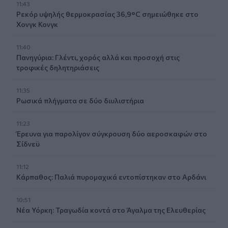
11:43
Ρεκόρ υψηλής θερμοκρασίας 36,9°C σημειώθηκε στο
Χονγκ Κονγκ
11:40
Πανηγύρια: Γλέντι, χορός αλλά και προσοχή στις
τροφικές δηλητηριάσεις
11:35
Ρωσικά πλήγματα σε δύο διυλιστήρια
11:23
Έρευνα για παρολίγον σύγκρουση δύο αεροσκαφών στο
Σίδνεϋ
11:12
Κάρπαθος: Παλιά πυρομαχικά εντοπίστηκαν στο Αρδάνι
10:51
Νέα Υόρκη: Τραγωδία κοντά στο Άγαλμα της Ελευθερίας