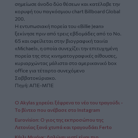
σημείωσε άνοδο δύο θέσεων και κατέλαβε την
κορυφή του παγκόσμιου chart Billboard Global
200.
Η εντυπωσιακή πορεία του «Billie Jean»
ξεκίνησε πριν από τρεις εβδομάδες από το No.
65 και οφείλεται στην βιογραφική ταινία
«Michael», η οποία συνεχίζει την επιτυχημένη
πορεία της στις κινηματογραφικές αίθουσες,
κυριαρχώντας μάλιστα στο αμερικανικό box
office για τέταρτο συνεχόμενο
Σαββατοκύριακο.
Πηγή: ΑΠΕ-ΜΠΕ
O Akylas χορεύει ξέφρενα το νέο του τραγούδι -
Το βίντεο που ανέβασε στο Instagram
Eurovision: Ο γιος της εκπροσώπου της
Λετονίας ξανά χτυπά και τραγουδάει Ferto
Κάιλι Μινόγκ: Δηλώνει γιατί είναι πιο