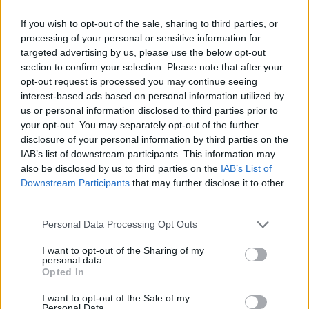
09:52
Ιός Δυτικού Νείλου: Όλη η Αττική στο επίκεντρο των
If you wish to opt-out of the sale, sharing to third parties, or
κρουσμάτων
processing of your personal or sensitive information for
targeted advertising by us, please use the below opt-out
section to confirm your selection. Please note that after your
09:43
Ηράκλειο: Ποια θέματα περιλαμβάνει η εβδομαδιαία
opt-out request is processed you may continue seeing
ανασκόπηση του Δημάρχου
interest-based ads based on personal information utilized by
us or personal information disclosed to third parties prior to
your opt-out. You may separately opt-out of the further
09:41
Γερμανία: Νέα έρευνα για την άμυνα απέναντι στα drones
disclosure of your personal information by third parties on the
IAB’s list of downstream participants. This information may
also be disclosed by us to third parties on the
IAB’s List of
Downstream Participants
that may further disclose it to other
ΠΕΡΙΣΣΟΤΕΡΑ
third parties.
Personal Data Processing Opt Outs
I want to opt-out of the Sharing of my
personal data.
ΣΧΕΤΙΚA AΡΘΡΑ
Opted In
I want to opt-out of the Sale of my
Personal Data.