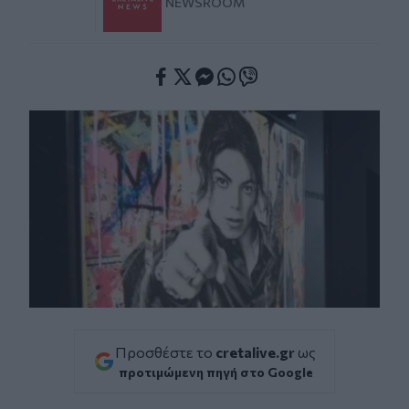
NEWSROOM
Facebook
Twitter
Messenger
Whatsapp
Viber
Προσθέστε το
cretalive.gr
ως
προτιμώμενη πηγή στο Google