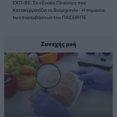
ΕΧΠ-ΒΕ: Το «Ενιαίο Πλαίσιο» που
Κατακερματίζει τη Βιομηχανία - Η σημασία
των παρεμβάσεων του ΠΑΣΕΒΙΠΕ
Συνεχής ροή