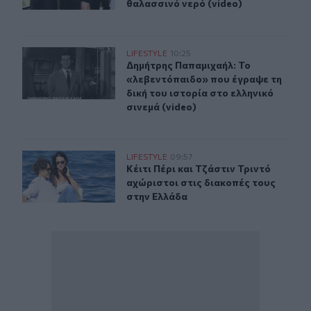
θαλασσινό νερό (video)
Δημήτρης Παπαμιχαήλ: Το «λεβεντόπαιδο» που έγραψε τη
LIFESTYLE
10:25
Δημήτρης Παπαμιχαήλ: Το «λεβεντόπ
Δημήτρης Παπαμιχαήλ: Το
«λεβεντόπαιδο» που έγραψε τη
δική του ιστορία στο ελληνικό
σινεμά (video)
Κέιτι Πέρι και Τζάστιν Τριντό αχώριστοι στις διακοπές
LIFESTYLE
09:57
Κέιτι Πέρι και Τζάστιν Τριντό αχώρ
Κέιτι Πέρι και Τζάστιν Τριντό
αχώριστοι στις διακοπές τους
στην Ελλάδα