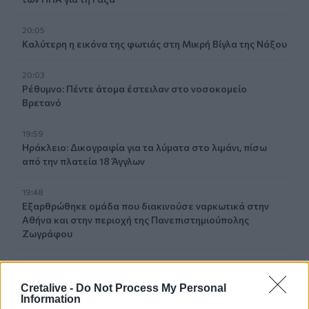
20:05
Καλύτερη η εικόνα της φωτιάς στη Μικρή Βίγλα της Νάξου
20:03
Ρέθυμνο: Πέντε άτομα έστειλαν στο νοσοκομείο
Βρετανό
19:59
Ηράκλειο: Δικογραφία για τα λύματα στο λιμάνι, πίσω
από την πλατεία 18 Άγγλων
19:48
Εξαρθρώθηκε ομάδα που διακινούσε ναρκωτικά στην
Αθήνα και στην περιοχή της Πανεπιστημιούπολης
Ζωγράφου
19:33
Στέγνωσαν οι βρύσες σε Μαραθίτη και Βασιλειές
Cretalive -
Do Not Process My Personal
Information
19:23