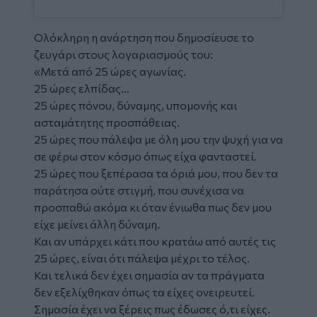
Ολόκληρη η ανάρτηση που δημοσίευσε το
ζευγάρι στους λογαριασμούς του:
«Μετά από 25 ώρες αγωνίας.
25 ώρες ελπίδας…
25 ώρες πόνου, δύναμης, υπομονής και
ασταμάτητης προσπάθειας.
25 ώρες που πάλεψα με όλη μου την ψυχή για να
σε φέρω στον κόσμο όπως είχα φανταστεί.
25 ώρες που ξεπέρασα τα όριά μου, που δεν τα
παράτησα ούτε στιγμή, που συνέχισα να
προσπαθώ ακόμα κι όταν ένιωθα πως δεν μου
είχε μείνει άλλη δύναμη.
Και αν υπάρχει κάτι που κρατάω από αυτές τις
25 ώρες, είναι ότι πάλεψα μέχρι το τέλος.
Και τελικά δεν έχει σημασία αν τα πράγματα
δεν εξελίχθηκαν όπως τα είχες ονειρευτεί.
Σημασία έχει να ξέρεις πως έδωσες ό,τι είχες.