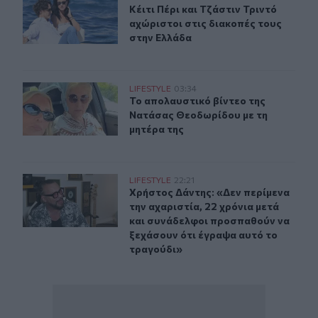
Κέιτι Πέρι και Τζάστιν Τριντό αχώρ
Κέιτι Πέρι και Τζάστιν Τριντό
αχώριστοι στις διακοπές τους
στην Ελλάδα
Το απολαυστικό βίντεο της Νατάσας Θεοδωρίδου με τη
LIFESTYLE
03:34
Το απολαυστικό βίντεο της Νατάσα
Το απολαυστικό βίντεο της
Νατάσας Θεοδωρίδου με τη
μητέρα της
Χρήστος Δάντης: «Δεν περίμενα την αχαριστία, 22 χρόν
LIFESTYLE
22:21
Χρήστος Δάντης: «Δεν περίμενα την
Χρήστος Δάντης: «Δεν περίμενα
την αχαριστία, 22 χρόνια μετά
και συνάδελφοι προσπαθούν να
ξεχάσουν ότι έγραψα αυτό το
τραγούδι»