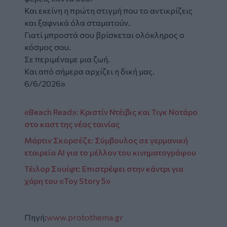
Και εκείνη η πρώτη στιγμή που το αντικρίζεις
και ξαφνικά όλα σταματούν.
Γιατί μπροστά σου βρίσκεται ολόκληρος ο
κόσμος σου.
Σε περιμέναμε μια ζωή.
Και από σήμερα αρχίζει η δική μας.
6/6/2026»
«Beach Read»: Κριστίν Ντέιβις και Τιγκ Νοτάρο
στο καστ της νέας ταινίας
Μάρτιν Σκορσέζε: Σύμβουλος σε γερμανική
εταιρεία AI για το μέλλον του κινηματογράφου
Τέιλορ Σουίφτ: Επιστρέφει στην κάντρι για
χάρη του «Toy Story 5»
Πηγή:
www.protothema.gr