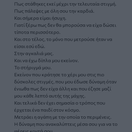
Πως στάθηκες εκεί μέχρι την τελευταία στιγμή.
Πως πάλεψες με όλη σου την καρδιά.
Και σήμερα είμαι ήσυχη.
Γιατί ξέρω πως δεν θα μπορούσα να είχα δώσει
τίποτα περισσότερο.
Και στο τέλος, το μόνο που μετρούσε ήταν να
είσαι εσύ εδώ.
Στην αγκαλιά μας.
Και να έχω δίπλα μου εκείνον.
Το στήριγμά μου.
Εκείνον που κράτησε το χέρι μου στις πιο
δύσκολες στιγμές, που μου έδωσε δύναμη όταν
ένιωθα πως δεν είχα άλλη και που έζησε μαζί
μου κάθε λεπτό αυτής της μάχης.
Και τελικά δεν έχει σημασία ο τρόπος που
έρχεται ένα παιδί στον κόσμο.
Μετράει η αγάπη με την οποία το περιμένεις.
Η δύναμη που ανακαλύπτεις μέσα σου για να το
φέρεις κοντά σου.