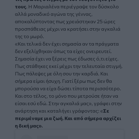
τους
. Η Μαριαλένα περιέγραψε τον δύσκολο
αλλά μοναδικό αγώνα της γέννας,
αποκαλύπτοντας πως χρειάστηκαν 25 ώρες
προσπάθειας μέχρι να κρατήσει στην αγκαλιά
της το μωρό.
«Και τελικά δεν έχει σημασία αν τα πράγματα
δεν εξελίχθηκαν όπως τα είχες ονειρευτεί.
Σημασία έχει να ξέρεις πως έδωσες ό,τι είχες.
Πως στάθηκες εκεί μέχρι την τελευταία στιγμή.
Πως πάλεψες με όλη σου την καρδιά. Και
σήμερα είμαι ήσυχη. Γιατί ξέρω πως δεν θα
μπορούσα να είχα δώσει τίποτα περισσότερο.
Και στο τέλος, το μόνο που μετρούσε ήταν να
είσαι εσύ εδώ. Στην αγκαλιά μας», γράφει στην
ανάρτηση και καταλήγει γράφοντας: «
Σε
περιμέναμε μια ζωή. Και από σήμερα αρχίζει
η δική μας».
Social