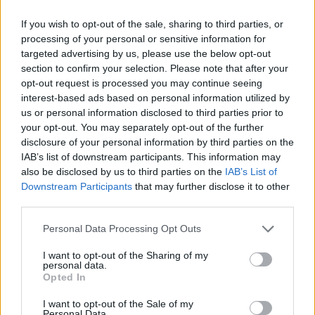
Τραγωδία στην Πάρο: Πνίγηκε 4χρονος σε πισίνα beach
If you wish to opt-out of the sale, sharing to third parties, or
bar
processing of your personal or sensitive information for
targeted advertising by us, please use the below opt-out
19:15
section to confirm your selection. Please note that after your
Συνελήφθη 49χρονος, βασικό μέλος της εγκληματικής
opt-out request is processed you may continue seeing
οργάνωσης του «Έντικ»
interest-based ads based on personal information utilized by
us or personal information disclosed to third parties prior to
19:13
your opt-out. You may separately opt-out of the further
Το Φεστιβάλ Κινηματογράφου Χανίων παρουσιάζει τις
disclosure of your personal information by third parties on the
καλοκαιρινές του εκθέσεις
IAB’s list of downstream participants. This information may
also be disclosed by us to third parties on the
IAB’s List of
19:04
Downstream Participants
that may further disclose it to other
Καύσωνας και καρδιοπαθείς: Οδηγός προστασίας από
third parties.
την Ελληνική Καρδιολογική Εταιρεία
Personal Data Processing Opt Outs
18:59
Μαρία Καρυστιανού: Αποχώρησε και ο Νίκος
I want to opt-out of the Sharing of my
personal data.
Μπρουτζάκης από την «Ελπίδα»
Opted In
18:58
I want to opt-out of the Sale of my
Ένας σοβαρά τραυματίας από τροχαίο με γουρούνα στην
Personal Data.