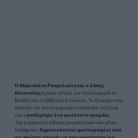
Η Μαριαλένα Ρουμελιώτη και ο Σάκης
Κατσούλης
έγιναν
γονείς
για πρώτη φορά το
βράδυ του Σαββάτου 6 Ιουνίου. Το ζευγάρι που
διανύει την πιο ευτυχισμένη περίοδο στη ζωή
του υ
ποδέχτηκε ένα υγιέστατο αγοράκι.
Την ευχάριστη είδηση μοιράστηκαν και μέσω
Instagram,
δημοσιεύοντας φωτογραφίες από
τις πρώτες στιγμές με τον νεογέννητο γιο