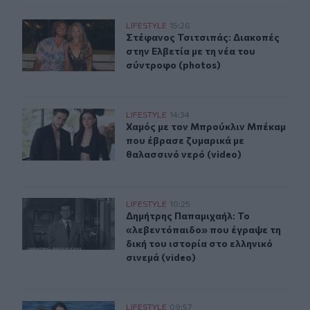
Στέφανος Τσιτσιπάς: Διακοπές στην Ελβετία με τη νέα 
LIFESTYLE
15:26
Στέφανος Τσιτσιπάς: Διακοπές στην
Στέφανος Τσιτσιπάς: Διακοπές
στην Ελβετία με τη νέα του
σύντροφο (photos)
Χαμός με τον Μπρούκλιν Μπέκαμ που έβρασε ζυμαρικά μ
LIFESTYLE
14:34
Χαμός με τον Μπρούκλιν Μπέκαμ πο
Χαμός με τον Μπρούκλιν Μπέκαμ
που έβρασε ζυμαρικά με
θαλασσινό νερό (video)
Δημήτρης Παπαμιχαήλ: Το «λεβεντόπαιδο» που έγραψε τη
LIFESTYLE
10:25
Δημήτρης Παπαμιχαήλ: Το «λεβεντόπ
Δημήτρης Παπαμιχαήλ: Το
«λεβεντόπαιδο» που έγραψε τη
δική του ιστορία στο ελληνικό
σινεμά (video)
Κέιτι Πέρι και Τζάστιν Τριντό αχώριστοι στις διακοπές
LIFESTYLE
09:57