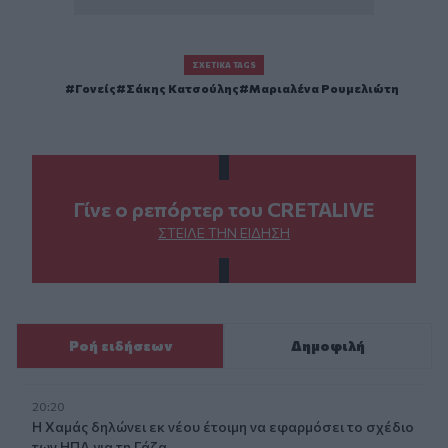
ΣΧΕΤΙΚΆ TAGS
Γονείς
Σάκης Κατσούλης
Μαριαλένα Ρουμελιώτη
Γίνε ο ρεπόρτερ του CRETALIVE
ΣΤΕΊΛΕ ΤΗΝ ΕΊΔΗΣΗ
Ροή ειδήσεων
Δημοφιλή
20:20
Η Χαμάς δηλώνει εκ νέου έτοιμη να εφαρμόσει το σχέδιο
των ΗΠΑ για τη Γάζα