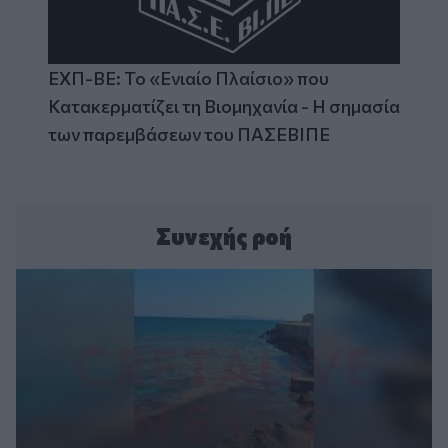
ΕΧΠ-ΒΕ: Το «Ενιαίο Πλαίσιο» που
Κατακερματίζει τη Βιομηχανία - Η σημασία
των παρεμβάσεων του ΠΑΣΕΒΙΠΕ
Συνεχής ροή