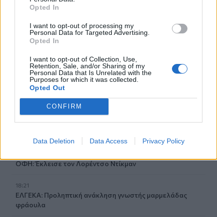
Opted In
Ηλεία
I want to opt-out of processing my
18:55
Personal Data for Targeted Advertising.
Η πρώτη ομάδα που συλλυπήθηκε για τον χαμό του
Opted In
πατέρα του Μέσι
I want to opt-out of Collection, Use,
Retention, Sale, and/or Sharing of my
18:45
Personal Data that Is Unrelated with the
Purposes for which it was collected.
Τα «Παραμύθια του Σαββάτου»… πάνε διακοπές!
Opted Out
18:38
CONFIRM
Μυστήριο 3.500 ετών στη Σαντορίνη: Ο 15χρονος που δεν
πρόλαβε να ξεφύγει από το τσουνάμι μπορεί ν' αλλάξει
τη χρονολογία της μεγάλης έκρηξης
Data Deletion
Data Access
Privacy Policy
18:22
ΟΦΗ: Έκλεισε τον Λορέντσο Ντίκμαν
18:21
ΕΛΓΕΚΑ: Προληπτική ανάκληση γνωστής μαρμελάδας
φράουλα