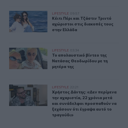
Κέιτι Πέρι και Τζάστιν Τριντό αχώριστοι στις διακοπές
LIFESTYLE
09:57
Κέιτι Πέρι και Τζάστιν Τριντό αχώρ
Κέιτι Πέρι και Τζάστιν Τριντό
αχώριστοι στις διακοπές τους
στην Ελλάδα
Το απολαυστικό βίντεο της Νατάσας Θεοδωρίδου με τη
LIFESTYLE
03:34
Το απολαυστικό βίντεο της Νατάσα
Το απολαυστικό βίντεο της
Νατάσας Θεοδωρίδου με τη
μητέρα της
Χρήστος Δάντης: «Δεν περίμενα την αχαριστία, 22 χρόν
LIFESTYLE
22:21
Χρήστος Δάντης: «Δεν περίμενα την
Χρήστος Δάντης: «Δεν περίμενα
την αχαριστία, 22 χρόνια μετά
και συνάδελφοι προσπαθούν να
ξεχάσουν ότι έγραψα αυτό το
τραγούδι»