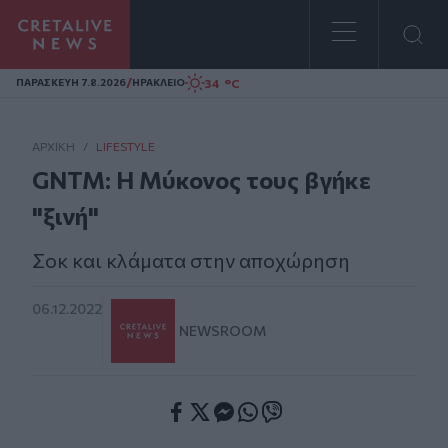
Homepage
/
34 °C
ΠΑΡΑΣΚΕΥΗ 7.8.2026
ΗΡΑΚΛΕΙΟ
ΑΡΧΙΚΗ
/
LIFESTYLE
GNTM: Η Μύκονος τους βγήκε
"ξινή"
Σοκ και κλάματα στην αποχώρηση
06.12.2022
NEWSROOM
Facebook
Twitter
Messenger
Whatsapp
Viber