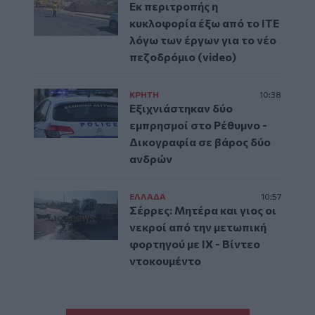
Εκ περιτροπής η
κυκλοφορία έξω από το ΙΤΕ
λόγω των έργων για το νέο
πεζοδρόμιο (video)
ΚΡΗΤΗ
10:38
Εξιχνιάστηκαν δύο
εμπρησμοί στο Ρέθυμνο -
Δικογραφία σε βάρος δύο
ανδρών
ΕΛΛAΔΑ
10:57
Σέρρες: Μητέρα και γιος οι
νεκροί από την μετωπική
φορτηγού με ΙΧ - Βίντεο
ντοκουμέντο