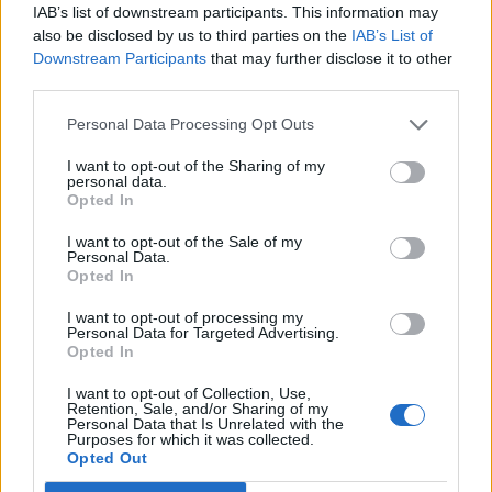
ταξιδιωτών
IAB’s list of downstream participants. This information may
also be disclosed by us to third parties on the
IAB’s List of
Downstream Participants
that may further disclose it to other
12:46
Βλάβη σε ταχύπλοο από Σαντορίνη προς Ηράκλειο - Στο
third parties.
λιμάνι με ασφάλεια 1.123 επιβάτες
Personal Data Processing Opt Outs
12:42
I want to opt-out of the Sharing of my
Στο 3,4% υποχώρησε ο πληθωρισμός τον Ιούλιο
personal data.
Opted In
12:39
I want to opt-out of the Sale of my
Xειροπέδες σε 16χρονο στη Φλωρεντία για την
Personal Data.
κατηγορία προπαγανδιστικής δράσης με τρομοκρατικό
Opted In
κίνητρο
I want to opt-out of processing my
Personal Data for Targeted Advertising.
12:34
Opted In
Από τον αργαλειό στο εφτάζυμο: Η Κασταμονίτσα
ζωντανεύει μνήμες και γεύσεις άλλων εποχών
I want to opt-out of Collection, Use,
Retention, Sale, and/or Sharing of my
Personal Data that Is Unrelated with the
12:32
Purposes for which it was collected.
Συνελήφθη στη Γερμανία 31χρονος καταζητούμενος για
Opted Out
τρεις ανθρωποκτονίες στην Ελλάδα