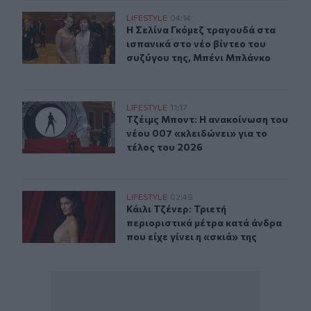
Η Σελίνα Γκόμεζ συμμετέχει στο μουσικό βίντεο τραγο
LIFESTYLE
04:14
Η Σελίνα Γκόμεζ τραγουδά στα ισπα
Η Σελίνα Γκόμεζ τραγουδά στα
ισπανικά στο νέο βίντεο του
συζύγου της, Μπένι Μπλάνκο
Τζέιμς Μποντ: Η ανακοίνωση του νέου 007 «κλειδώνει» 
LIFESTYLE
11:17
Τζέιμς Μποντ: Η ανακοίνωση του νέ
Τζέιμς Μποντ: Η ανακοίνωση του
νέου 007 «κλειδώνει» για το
τέλος του 2026
Κάιλι Τζένερ: Τριετή περιοριστικά μέτρα κατά άνδρα που 
LIFESTYLE
02:49
Κάιλι Τζένερ: Τριετή περιοριστικά μ
Κάιλι Τζένερ: Τριετή
περιοριστικά μέτρα κατά άνδρα
που είχε γίνει η «σκιά» της