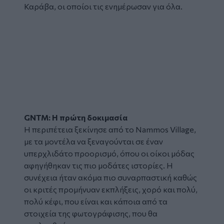
Καράβα, οι οποίοι τις ενημέρωσαν για όλα.
GNTM: Η πρώτη δοκιμασία
Η περιπέτεια ξεκίνησε από το Nammos Village,
με τα μοντέλα να ξεναγούνται σε έναν
υπερχλιδάτο προορισμό, όπου οι οίκοι μόδας
αφηγήθηκαν τις πιο μοδάτες ιστορίες. Η
συνέχεια ήταν ακόμα πιο συναρπαστική καθώς
οι κριτές προμήνυαν εκπλήξεις, χορό και πολύ,
πολύ κέφι, που είναι και κάποια από τα
στοιχεία της φωτογράφισης, που θα