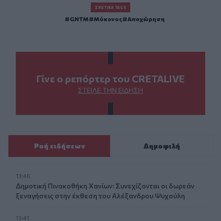
ΣΧΕΤΙΚΆ TAGS
GNTM
Μύκονος
Αποχώρηση
Γίνε ο ρεπόρτερ του CRETALIVE
ΣΤΕΊΛΕ ΤΗΝ ΕΊΔΗΣΗ
Ροή ειδήσεων
Δημοφιλή
13:46
Δημοτική Πινακοθήκη Χανίων: Συνεχίζονται οι δωρεάν
ξεναγήσεις στην έκθεση του Αλέξανδρου Ψυχούλη
13:41