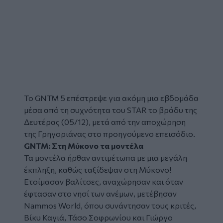
Το
GNTM
5 επέστρεψε για ακόμη μια εβδομάδα
μέσα από τη συχνότητα του STAR το βράδυ της
Δευτέρας (05/12), μετά από την αποχώρηση
της Γρηγοριάνας στο προηγούμενο επεισόδιο.
GNTM: Στη
Μύκονο
τα
μοντέλα
Τα μοντέλα ήρθαν αντιμέτωπα με μια μεγάλη
έκπληξη, καθώς ταξίδεψαν στη Μύκονο!
Ετοίμασαν βαλίτσες, αναχώρησαν και όταν
έφτασαν στο νησί των ανέμων, μετέβησαν
Nammos World, όπου συνάντησαν τους κριτές,
Βίκυ Καγιά, Τάσο Σοφρωνίου και Γιώργο