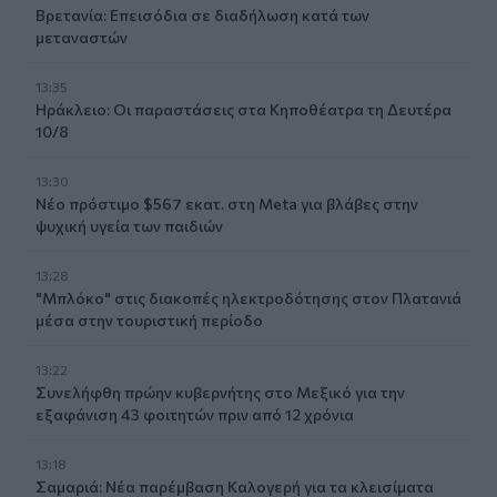
Βρετανία: Επεισόδια σε διαδήλωση κατά των
μεταναστών
13:35
Ηράκλειο: Οι παραστάσεις στα Κηποθέατρα τη Δευτέρα
10/8
13:30
Νέο πρόστιμο $567 εκατ. στη Meta για βλάβες στην
ψυχική υγεία των παιδιών
13:28
"Μπλόκο" στις διακοπές ηλεκτροδότησης στον Πλατανιά
μέσα στην τουριστική περίοδο
13:22
Συνελήφθη πρώην κυβερνήτης στο Μεξικό για την
εξαφάνιση 43 φοιτητών πριν από 12 χρόνια
13:18
Σαμαριά: Νέα παρέμβαση Καλογερή για τα κλεισίματα