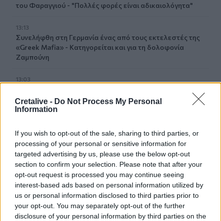
του Φαραγγιού - "Πολλές φορές είναι αδικαιολόγητα"
13:13
Συνελήφθη στη Γερμανία ένας από τους εκτελεστές της
«Greek Mafia» - Κατηγορείται και για τη δολοφονία
Ζαμπούνη
13:03
Κρητικές γεύσεις και μουσική παράδοση σε μια
ξεχωριστή βραδιά στο Αβδού
Cretalive -
Do Not Process My Personal
Information
13:03
Αργεντινή: Επεισόδια μετά το τέλος κινητοποίησης κατά
If you wish to opt-out of the sale, sharing to third parties, or
νομοσχεδίου ιδιοκτησίας
processing of your personal or sensitive information for
targeted advertising by us, please use the below opt-out
12:56
section to confirm your selection. Please note that after your
Στη Σάμο για τη γιορτή της Μεταμόρφωσης του Σωτήρος
opt-out request is processed you may continue seeing
ο Αρχιεπίσκοπος Κρήτης Ευγένιος
interest-based ads based on personal information utilized by
us or personal information disclosed to third parties prior to
12:53
your opt-out. You may separately opt-out of the further
ΕΟΤ: Η Ελλάδα στις κορυφαίες επιλογές των Ευρωπαίων
disclosure of your personal information by third parties on the