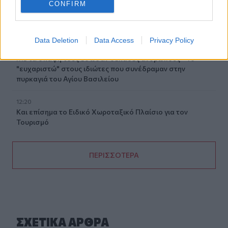
CONFIRM
12:25
Λακωνία: Θανατηφόρο τροχαίο στον Κλαδά
Data Deletion
Data Access
Privacy Policy
12:23
Με τα σκάφη τους έσωσαν δεκάδες ανθρώπους - Το
"ευχαριστώ" στους ιδιώτες που συνέδραμαν στην
πυρκαγιά του Αγίου Βασιλείου
12:20
Και επίσημα το Ειδικό Χωροταξικό Πλαίσιο για τον
Τουρισμό
ΠΕΡΙΣΣΟΤΕΡΑ
ΣΧΕΤΙΚA AΡΘΡΑ