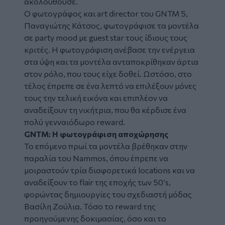
ακολουθούσε.
Ο φωτογράφος και art director του GNTM 5,
Παναγιώτης Κάτσος, φωτογράφισε τα μοντέλα
σε party mood με guest star τους ίδιους τους
κριτές. Η φωτογράφιση ανέβασε την ενέργεια
στα ύψη και τα μοντέλα ανταποκρίθηκαν άρτια
στον ρόλο, που τους είχε δοθεί. Ωστόσο, στο
τέλος έπρεπε σε ένα λεπτό να επιλέξουν μόνες
τους την τελική εικόνα και επιπλέον να
αναδείξουν τη νικήτρια, που θα κέρδισε ένα
πολύ γενναιόδωρο reward.
GNTM: Η φωτογράφιση αποχώρησης
Το επόμενο πρωί τα μοντέλα βρέθηκαν στην
παραλία του Nammos, όπου έπρεπε να
μοιραστούν τρία διαφορετικά locations και να
αναδείξουν το flair της εποχής των 50’s,
φορώντας δημιουργίες του σχεδιαστή μόδας
Βασίλη Ζούλια. Τόσο το reward της
προηγούμενης δοκιμασίας, όσο και το