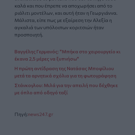
καλά και που έπρεπε να αποχωρήσει από το
ριάλιτι μοντέλων, και αυτή ήταν η Γεωργιάννα.
Mάλιστα, είπε πως με εξαίρεση την Αλεξία η
αγκαλιά των υπόλοιπων κοριτσιών ήταν
προσποιητή.
Βαγγέλης Γερμανός: "Μπήκα στο χειρουργείο κι
έκανα 2,5 μέρες να ξυπνήσω"
Η πρώτη αντίδραση της Νατάσας Μποφίλιου
μετά τα αρνητικά σχόλια για τη φωτογράφηση
Στάνκογλου: Μιλά για την απειλή που δέχθηκε
με όπλο από οδηγό ταξί
Πηγή:
news247.gr