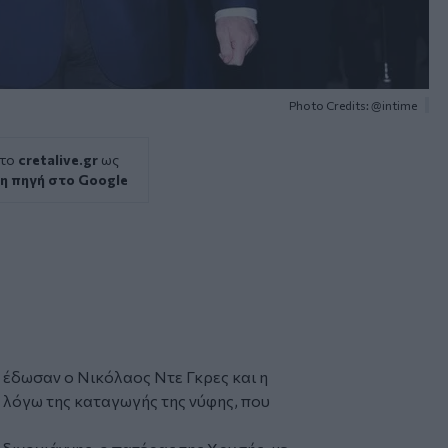
Photo Credits: @intime
 το
cretalive.gr
ως
η πηγή στο Google
α έδωσαν ο
Νικόλαος Ντε Γκρες
και η
, λόγω της καταγωγής της νύφης, που