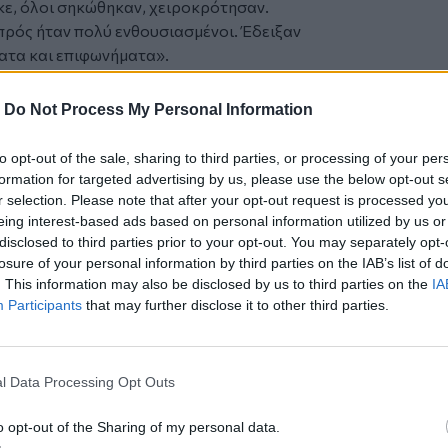
ε, όλοι σηκώθηκαν, χειροκρότησαν.
μπρός ήταν πολύ ενθουσιασμένοι. Έδειξαν
ατα και επιφωνήματα».
ς, να τιμήσουμε την καταγωγή τους, τις
 παράδοσή μας», τόνισε.
-
Do Not Process My Personal Information
έφερε ότι: «Ξέρω ότι είχε ένα κρητικό
, το τσιγαριαστό…».
to opt-out of the sale, sharing to third parties, or processing of your per
ύ είπε ότι, «οι γονείς σηκώθηκαν και
formation for targeted advertising by us, please use the below opt-out s
αν και μια μεγάλη χαρά που υπήρχε το
r selection. Please note that after your opt-out request is processed y
eing interest-based ads based on personal information utilized by us or
disclosed to third parties prior to your opt-out. You may separately opt-
λόγου: «Μου έκανε εντύπωση το πόσο
losure of your personal information by third parties on the IAB’s list of
ά οικογενειακό. Ο καπετάνιος αφού
. This information may also be disclosed by us to third parties on the
IA
κροτούσε και ήρθε σε έναν-έναν τους
Participants
that may further disclose it to other third parties.
ά με χειραψία και να τους αγκαλιάσει».
l Data Processing Opt Outs
πιθυμούσα διακαώς να παίξω, αλλά είχα
o opt-out of the Sharing of my personal data.