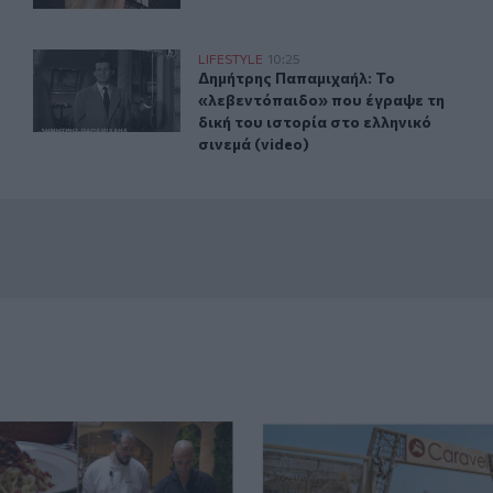
ά με θαλασσινό νερό (video)
Δημήτρης Παπαμιχαήλ: Το «λεβεντόπαιδο» που έγραψε τη
LIFESTYLE
10:25
που έβρασε ζυμαρικά με θαλασσινό νερό (video)
Δημήτρης Παπαμιχαήλ: Το «λεβεντόπ
Δημήτρης Παπαμιχαήλ: Το
«λεβεντόπαιδο» που έγραψε τη
δική του ιστορία στο ελληνικό
σινεμά (video)