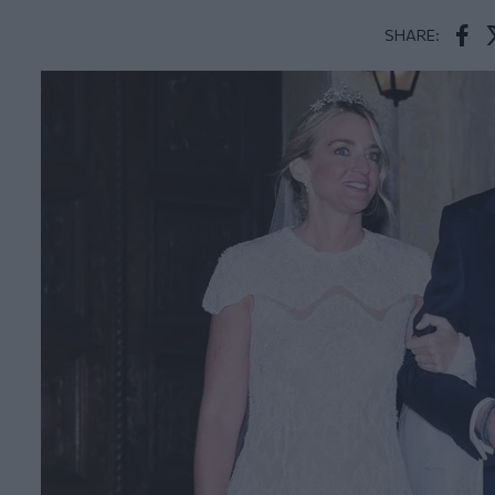
SHARE:
Face
T