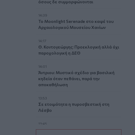
όσους δε συμμορφώνονται
14:39
To Moonlight Serenade στο καφέ του
Αρχαιολογικού Μουσείου Χανίων
14:17
Θ. Κοντογεώργης: Προεκλογική αλλά όχι
παροχολογική η ΔΕΘ
14:01
Άντριου: Μυστικό σχέδιο για βασιλική
κηδεία όταν πεθάνει, παρά την
αποκαθήλωση
13:53
Σε ετοιμότητα η πυροσβεστική στη
Λέσβο
13:45
Κρήτη: Και την Δευτέρα (10/08) πολύ