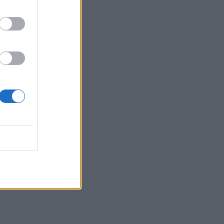
12:15
Κίσσαμος: 32χρονος κατηγορείται για
πέντε κλοπές από επιχειρήσεις
12:14
Τροχαίο ατύχημα το πρωί στην Πάρνηθα
- Στο νοσοκομείο 4 άτομα
11:59
Τραγωδία στα Μάλια: 64χρονος
ανασύρθηκε νεκρός από τη θάλασσα
11:55
Σορός 57χρονης στον Λυκαβηττό: Τι
εξετάζουν οι αρχές για τη μοιραία
πτώση
11:49
Ηράκλειο: Σοβαρή βλάβη στη γεώτρηση
των Βασιλειών – Πού προβλέπονται
προβλήματα υδροδότησης