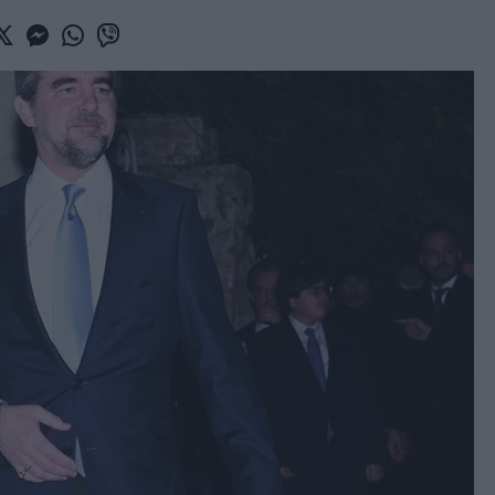
book
witter
Messenger
Whatsapp
Viber