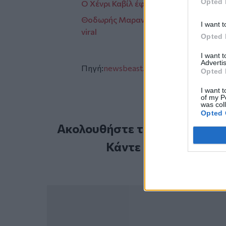
Opted 
Ο Χένρι Καβίλ έφτασε μια ανάσα από τ
Θοδωρής Μαραντίνης: Η throwback στι
I want t
viral
Opted 
I want 
Advertis
Πηγή:
newsbeast.gr
Opted 
I want t
of my P
was col
Opted 
Ακολουθήστε το Cretalive στ
Κάντε εγγραφή στο 