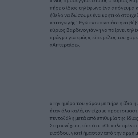
«Μας προσέγγισε ο ίδιος ο κύριος Βαρ
πήρε ο ίδιος τηλέφωνο ένα απόγευμα κα
ήθελα να δώσουμε ένα κρητικό στοιχεί
καταγωγής”. Εγώ εντυπωσιάστηκα βέβαια
κύριος Βαρδινογιάννη να παίρνει τηλέ
πράγμα για εμάς», είπε μέλος του χο
«Απτεραίοι».
Glomex
Video
«Την ημέρα του γάμου με πήρε η ίδια η 
ήταν όλα καλά, αν είχαμε προετοιμασ
πεντοζάλη μετά από επιθυμία της ίδια
Στη συνέχεια, είπε ότι: «Οι καλεσμέν
εισόδου, γιατί ήμασταν από την αρχή 