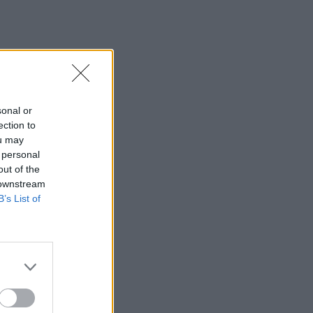
περίπου 200 αφίξεις ταξιδιωτών από
την Ιταλία
12:54
Κρήτη: Ριπές ανέμου έως 110 χλμ την
ώρα - Παραμένει ο "κόκκινος"
συναγερμός
sonal or
ection to
12:44
ou may
Άρτα: Απολογούνται ο διευθυντής και ο
 personal
τεχνικός ασφαλείας του ΔΕΔΔΗΕ
out of the
 downstream
12:38
B’s List of
Τουρνάς: Σε επιφυλακή ο κρατικός
μηχανισμός
12:27
Μήλος: Ελικόπτερο… προσγειώθηκε
στο Σαρακήνικο για να κάνουν μπάνιο οι
επιβάτες του - Δείτε βίντεο