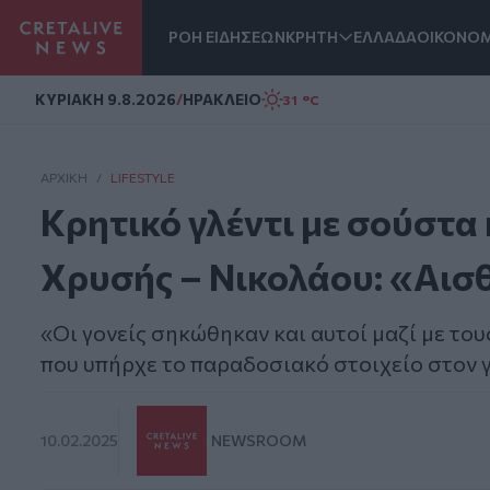
ΡΟΗ ΕΙΔΗΣΕΩΝ
ΚΡΗΤΗ
ΕΛΛΑΔΑ
ΟΙΚΟΝΟΜ
Homepage
ΚΥΡΙΑΚΗ 9.8.2026
/
ΗΡΑΚΛΕΙΟ
31 °C
ΑΡΧΙΚΗ
/
LIFESTYLE
Κρητικό γλέντι με σούστα 
Χρυσής – Νικολάου: «Αισ
«Οι γονείς σηκώθηκαν και αυτοί μαζί με του
που υπήρχε το παραδοσιακό στοιχείο στον 
10.02.2025
NEWSROOM