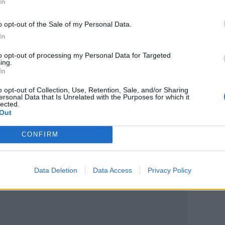
In
ον Τζέιμς Μποντ πριν από 20 χρόνια
γμή στο πλευρό της Lady Gaga που έγινε
o opt-out of the Sale of my Personal Data.
In
to opt-out of processing my Personal Data for Targeted
ing.
In
o opt-out of Collection, Use, Retention, Sale, and/or Sharing
ersonal Data that Is Unrelated with the Purposes for which it
lected.
Out
ο
Google News
και στο
Facebook
CONFIRM
κανάλι μας στο
YouTube
Data Deletion
Data Access
Privacy Policy