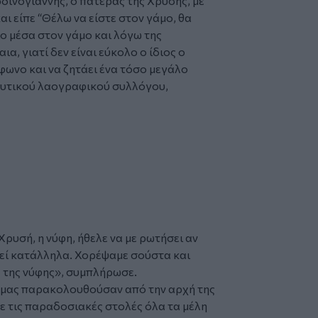
δινογιάννης, ο πατέρας της Χρυσής, με
ι είπε “Θέλω να είστε στον γάμο, θα
ο μέσα στον γάμο και λόγω της
, γιατί δεν είναι εύκολο ο ίδιος ο
φωνο και να ζητάει ένα τόσο μεγάλο
ρευτικού λαογραφικού συλλόγου,
Χρυσή, η νύφη, ήθελε να με ρωτήσει αν
τεί κατάλληλα. Χορέψαμε σούστα και
ς της νύφης», συμπλήρωσε.
οι μας παρακολουθούσαν από την αρχή της
με τις παραδοσιακές στολές όλα τα μέλη