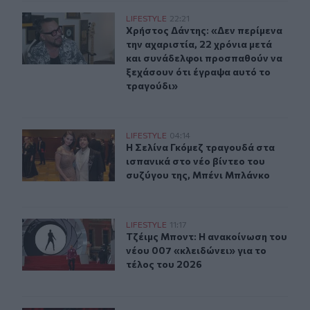
Χρήστος Δάντης: «Δεν περίμενα την αχαριστία, 22 χρόν
LIFESTYLE
22:21
Χρήστος Δάντης: «Δεν περίμενα την
Χρήστος Δάντης: «Δεν περίμενα
την αχαριστία, 22 χρόνια μετά
και συνάδελφοι προσπαθούν να
ξεχάσουν ότι έγραψα αυτό το
τραγούδι»
Η Σελίνα Γκόμεζ συμμετέχει στο μουσικό βίντεο τραγο
LIFESTYLE
04:14
Η Σελίνα Γκόμεζ τραγουδά στα ισπα
Η Σελίνα Γκόμεζ τραγουδά στα
ισπανικά στο νέο βίντεο του
συζύγου της, Μπένι Μπλάνκο
Τζέιμς Μποντ: Η ανακοίνωση του νέου 007 «κλειδώνει» 
LIFESTYLE
11:17
Τζέιμς Μποντ: Η ανακοίνωση του νέ
Τζέιμς Μποντ: Η ανακοίνωση του
νέου 007 «κλειδώνει» για το
τέλος του 2026