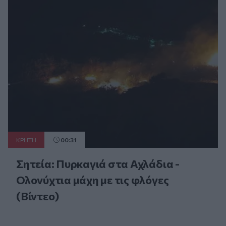
ΚΡΗΤΗ
00:31
Σητεία: Πυρκαγιά στα Αχλάδια -
Ολονύχτια μάχη με τις φλόγες
(Βίντεο)