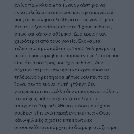
«Λίγο πριν κλείσω τα 15 αναγκάστηκα να
εγκαταλείψω το σπίτι μου και την οικογένειά
μου, όταν μίλησα ελεύθερα στους γονείς μου.
Δεν τους ξαναείδα από τότε. Έχουν πεθάνει,
όπως και κάποια αδέρφια. Δυο τρεις ήταν
χειρότεροι από τους γονείς. Έκανα μια
τελευταία προσπάθεια το 1998. Μίλησα με τη
μητέρα μου, αρνήθηκε επίμονα να με δει και μου
είπε ότι ο πατέρας μου έχει πεθάνει. Δεν
δέχτηκε να με συναντήσει και κρατούσα το
τηλέφωνο αρκετή ώρα μήπως μου πει πάρε
ξανά. Δεν το έκανε. Αυτή η πληγή δεν
γιατρεύεται ποτέ αλλά δεν αιμορραγεί κιόλας,
όταν έχεις μάθει να χειρίζεται λίγο τα
πράγματα. Συμφιλιώθηκα με όσα μου έχουν
συμβεί», είπε ενώ παραδέχτηκε πως: «Όταν
κάνω φιλικές σχέσεις είτε ερωτικές
υποσυνείδητα υπάρχει μία διαρκής αναζήτηση