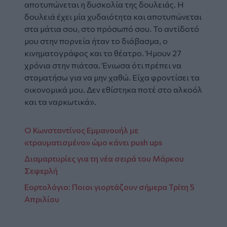
αποτυπώνεται η δυσκολία της δουλειάς. Η
δουλειά έχει μία χυδαιότητα και αποτυπώνεται
στα μάτια σου, στο πρόσωπό σου. Το αντίδοτό
μου στην πορνεία ήταν το διάβασμα, ο
κινηματογράφος και το θέατρο. Ήμουν 27
χρόνια στην πιάτσα. Ένιωσα ότι πρέπει να
σταματήσω για να μην χαθώ. Είχα φροντίσει τα
οικονομικά μου. Δεν εθίστηκα ποτέ στο αλκοόλ
και τα ναρκωτικά».
Ο Κωνσταντίνος Εμμανουήλ με
«τραυματισμένο» ώμο κάνει push ups
Διαμαρτυρίες για τη νέα σειρά του Μάρκου
Σεφερλή
Εορτολόγιο: Ποιοι γιορτάζουν σήμερα Τρίτη 5
Απριλίου