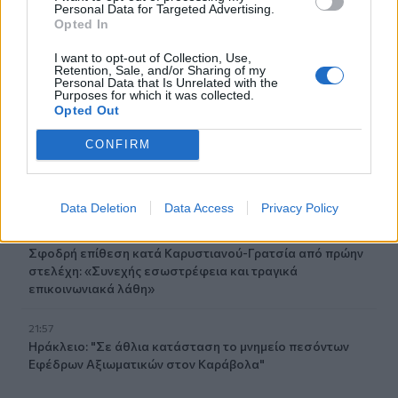
Personal Data for Targeted Advertising.
22:32
Opted In
Πανεπιστήμιο Κρήτης: 3,35 εκατ. ευρώ από το Υπουργείο
Παιδείας, για το στεγαστικό επίδομα των φοιτητών
I want to opt-out of Collection, Use,
Retention, Sale, and/or Sharing of my
Personal Data that Is Unrelated with the
22:22
Purposes for which it was collected.
Ηράκλειο: “Σκουπίδια κατάχαμα, μια ψησταριά στο
Opted Out
πουθενά κι ένα αμάξι παρατημένο στο πάρκο”
CONFIRM
22:03
Καιρός: “Πορτοκαλί” συναγερμός στην Κρήτη - Ζέστη και
πολύ υψηλός κίνδυνος πυρκαγιάς!
Data Deletion
Data Access
Privacy Policy
22:02
Σφοδρή επίθεση κατά Καρυστιανού-Γρατσία από πρώην
στελέχη: «Συνεχής εσωστρέφεια και τραγικά
επικοινωνιακά λάθη»
21:57
Ηράκλειο: "Σε άθλια κατάσταση το μνημείο πεσόντων
Εφέδρων Αξιωματικών στον Καράβολα"