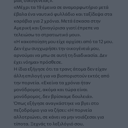
μίας οικογένειας».
«Μέχρι τα 19 έμεινα σε αναμορφωτήριο μετά
έβαλα ένα ναυτικό φυλλάδιο και ταξίδεψα στα
καράβια για 2 χρόνια. Μετά έσκασα στην
Αμερική και ξαναγύρισα γιατί έπρεπε να
τελειώσω το στρατιωτικό μου».
«Η κακοποίηση μου είχε αρχίσει από τα 12 μου.
Δεν έχω συγχωρήσει την οικογένειά μου,
αρνούμαι να μπω σε αυτή τη διαδικασία. Δεν
έχει νόημα» πρόσθεσε.
Η ίδια εξήγησε ότι τα τρανς άτομα δεν είχαν
άλλη επιλογή για να βιοποριστούν εκτός από
την
πορνεία
. «Εκείνα τα χρόνια ήταν
μονόδρομος, ακόμα και τώρα είναι
μονόδρομος, δεν βρίσκαμε δουλειά».
Όπως εξήγησε αναγκάστηκε να βγει στο
πεζοδρόμιο για να ζήσει: «Η πορνεία
αλλοτριώνει, σε κάνει να μην νοιάζεσαι για
τίποτα. Ξεχνάς το λεξιλόγιό σου,