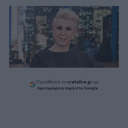
Facebook
Twitter
Messenger
Whatsapp
Viber
Προσθέστε το
cretalive.gr
ως
προτιμώμενη πηγή στο Google