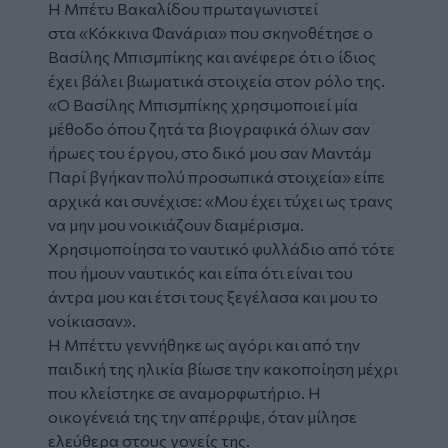
Η Μπέτυ Βακαλίδου πρωταγωνιστεί
στα «
Κόκκινα Φανάρια
» που σκηνοθέτησε ο
Βασίλης Μπισμπίκης και ανέφερε ότι ο ίδιος
έχει βάλει βιωματικά στοιχεία στον ρόλο της.
«Ο Βασίλης Μπισμπίκης χρησιμοποιεί μία
μέθοδο όπου ζητά τα βιογραφικά όλων σαν
ήρωες του έργου, στο δικό μου σαν Μαντάμ
Παρί βγήκαν πολύ προσωπικά στοιχεία» είπε
αρχικά και συνέχισε: «Μου έχει τύχει ως τρανς
να μην μου νοικιάζουν διαμέρισμα.
Χρησιμοποίησα το ναυτικό φυλλάδιο από τότε
που ήμουν ναυτικός και είπα ότι είναι του
άντρα μου και έτσι τους ξεγέλασα και μου το
νοίκιασαν».
Η Μπέττυ γεννήθηκε ως αγόρι και από την
παιδική της ηλικία βίωσε την κακοποίηση μέχρι
που κλείστηκε σε αναμορφωτήριο. Η
οικογένειά της την απέρριψε, όταν μίλησε
ελεύθερα στους γονείς της.