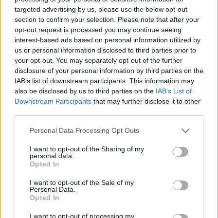
15χρονη κόρη της και προκάλεσε επεισόδιο στο Κέντρο
targeted advertising by us, please use the below opt-out
Υγείας Σκιάθου
section to confirm your selection. Please note that after your
opt-out request is processed you may continue seeing
23:11
interest-based ads based on personal information utilized by
Ισπανία: Η Μαδρίτη επαναφέρει προσωρινά τους
us or personal information disclosed to third parties prior to
συνοριακούς ελέγχους για όσους ταξιδεύουν από την
your opt-out. You may separately opt-out of the further
Ιταλία
disclosure of your personal information by third parties on the
IAB’s list of downstream participants. This information may
23:02
also be disclosed by us to third parties on the
IAB’s List of
Συναγερμός σε μοναστήρι στην Κύπρο: Μοναχός
Downstream Participants
that may further disclose it to other
επιτέθηκε με μαχαίρι και τραυμάτισε δύο άτομα
third parties.
22:47
Personal Data Processing Opt Outs
Σητεία: Φωτιά στα Αχλάδια, δύσκολη μάχη με τις φλόγες
I want to opt-out of the Sharing of my
- Βίντεο
personal data.
Opted In
22:39
Βρετανία: Κατά συρροή δολοφόνος καταδικάστηκε για
I want to opt-out of the Sale of my
Personal Data.
δύο δολοφονίες γυναικών - Η συγγνώμη από την
Opted In
αστυνομία
I want to opt-out of processing my