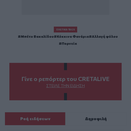
ΣΧΕΤΙΚΆ TAGS
Μπέτυ Βακαλίδου
Κόκκινα Φανάρια
Αλλαγή φύλου
Πορνεία
Γίνε ο ρεπόρτερ του CRETALIVE
ΣΤΕΊΛΕ ΤΗΝ ΕΊΔΗΣΗ
Ροή ειδήσεων
Δημοφιλή