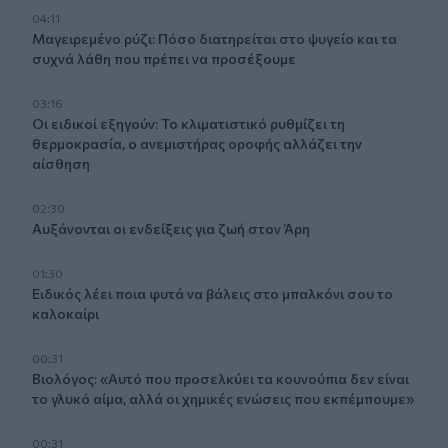
04:11
Μαγειρεμένο ρύζι: Πόσο διατηρείται στο ψυγείο και τα
συχνά λάθη που πρέπει να προσέξουμε
03:16
Οι ειδικοί εξηγούν: Το κλιματιστικό ρυθμίζει τη
θερμοκρασία, ο ανεμιστήρας οροφής αλλάζει την
αίσθηση
02:30
Αυξάνονται οι ενδείξεις για ζωή στον Άρη
01:30
Ειδικός λέει ποια φυτά να βάλεις στο μπαλκόνι σου το
καλοκαίρι
00:31
Βιολόγος: «Αυτό που προσελκύει τα κουνούπια δεν είναι
το γλυκό αίμα, αλλά οι χημικές ενώσεις που εκπέμπουμε»
00:31