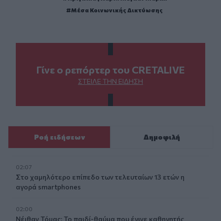
Μέσα Κοινωνικής Δικτύωσης
Γίνε ο ρεπόρτερ του CRETALIVE
ΣΤΕΊΛΕ ΤΗΝ ΕΊΔΗΣΗ
Ροή ειδήσεων
Δημοφιλή
02:07
Στο χαμηλότερο επίπεδο των τελευταίων 13 ετών η
αγορά smartphones
02:00
Νέιθαν Τόμας: Το παιδί-θαύμα που έγινε καθηγητής