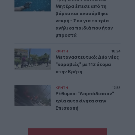
Μητέρα έπεσε από τη
βάρκα και ανασύρθηκε
νεκρή - Σοκ για τα τρία
ανήλικα παιδιά που ήταν
μπροστά
ΚΡΗΤΗ
18:24
Μεταναστευτικό: Δύο νέες
"καραβιές" με 112 άτομα
στην Κρήτη
ΚΡΗΤΗ
17:55
Ρέθυμνο: "Λαμπάδιασαν"
τρία αυτοκίνητα στην
Επισκοπή