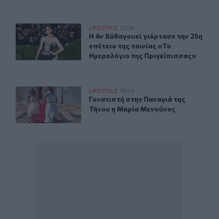
Η Αν Χάθαγουεϊ γιόρτασε την 25η επέτειο της ταινίας 
LIFESTYLE
23:19
Η Αν Χάθαγουεϊ γιόρτασε την 25η ε
Η Αν Χάθαγουεϊ γιόρτασε την 25η
επέτειο της ταινίας «Το
Ημερολόγιο της Πριγκίπισσας»
Γονατιστή στην Παναγιά της Τήνου η Μαρία Μενούνος
LIFESTYLE
18:05
Γονατιστή στην Παναγιά της Τήνου
Γονατιστή στην Παναγιά της
Τήνου η Μαρία Μενούνος