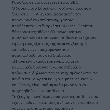
Καρόλου σε μια συνέντευξη στο BBC.
Ο δούκας του Σάσεξ και η σύζυγός του, που
ζουν στις ΗΠΑ, εγκαινίασαν αυτήν την
προσωρινή εγκατάσταση, η οποία
προβλέπεται να διαρκέσει 24 ώρες. Περίπου
50 τεράστιες οθόνες έξυπνων κινητών
προβάλλουν τα πρόσωπα παιδιών που έχασαν
τη ζωή τους εξαιτίας της παρενόχλησης ή
επικίνδυνων περιεχομένων που
παρακολούθησαν στο διαδίκτυο.
«Η ζωή είναι καλύτερη χωρίς τα μέσα
κοινωνικής δικτύωσης», υποστήριξε ο
πρίγκιπας, δηλώνοντας «ευτυχισμένος» που τα
παιδιά του, ο Άρτσι και η Λίλιμπετ, ηλικίας 5
και 3 ετών, είναι ακόμη πολύ μικρά για να
ασχοληθούν με το διαδίκτυο.
Το ζευγάρι συνόδευαν οικογένειες παιδιών που
έχουν πεθάνει, οι οποίες ανήκουν σε ένα δίκτυο
γονέων το οποίο ιδρύθηκε υπό το