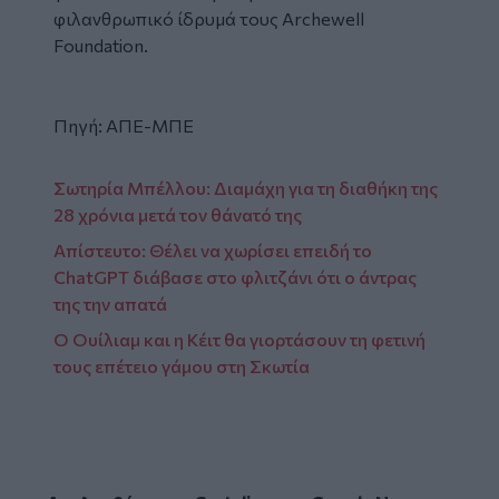
φιλανθρωπικό ίδρυμά τους Archewell
Foundation.
Πηγή: ΑΠΕ-ΜΠΕ
Σωτηρία Μπέλλου: Διαμάχη για τη διαθήκη της
28 χρόνια μετά τον θάνατό της
Απίστευτο: Θέλει να χωρίσει επειδή το
ChatGPT διάβασε στο φλιτζάνι ότι ο άντρας
της την απατά
Ο Ουίλιαμ και η Κέιτ θα γιορτάσουν τη φετινή
τους επέτειο γάμου στη Σκωτία