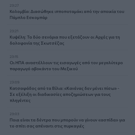
23:27
Κολομβία: Διασώθηκε ιπποποταμάκι από την αποικία του
Πάμπλο Εσκομπάρ
23:21
Κυψέλη: Τα δύο σενάρια που εξετάζουν οι Αρχές για τη
δολοφονία της Σκωτσέζας
23:15
Οι ΗΠΑ αναστέλλουν τις εισαγωγές από τον μεγαλύτερο
παραγωγό αβοκάντο του Μεξικού
23:09
Κατσαφάδος από τα Βίλια: «Κανένας δεν μένει πίσω» -
Σε εξέλιξη οι διαδικασίες αποζημιώσεων για τους
πληγέντες
23:03
Ποια είναι τα δέντρα που μπορούν να γίνουν «ασπίδα» για
το σπίτι σας απέναντι στις πυρκαγιές