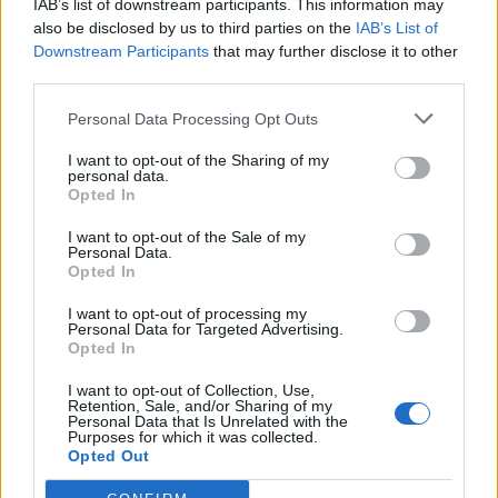
IAB’s list of downstream participants. This information may
ηλικιωμένη
also be disclosed by us to third parties on the
IAB’s List of
Downstream Participants
that may further disclose it to other
22:17
third parties.
Ένωση Εργαζομένων Βενιζελείου: Ο κυκλικός κόμβος να
μην επηρεάσει τη λειτουργία του νοσοκομείου
Personal Data Processing Opt Outs
22:12
I want to opt-out of the Sharing of my
personal data.
Σύμη: Στον τελευταίο αγνοούμενο από το ιστιοπλοϊκό
Opted In
ανήκει η σορός που βρέθηκε
I want to opt-out of the Sale of my
Personal Data.
Opted In
ΠΕΡΙΣΣΟΤΕΡΑ
I want to opt-out of processing my
Personal Data for Targeted Advertising.
Opted In
I want to opt-out of Collection, Use,
Retention, Sale, and/or Sharing of my
ΣΧΕΤΙΚA AΡΘΡΑ
Personal Data that Is Unrelated with the
Purposes for which it was collected.
Opted Out
Τζέιμς Μποντ: Η ανακοίνωση του νέου 007 «κλειδώνει» 
LIFESTYLE
11:17