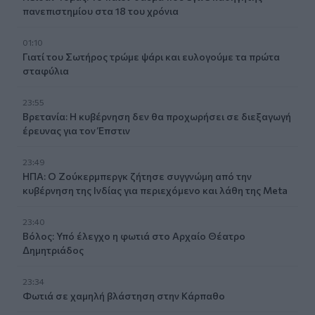
πανεπιστημίου στα 18 του χρόνια
01:10
Γιατί του Σωτήρος τρώμε ψάρι και ευλογούμε τα πρώτα
σταφύλια
23:55
Βρετανία: Η κυβέρνηση δεν θα προχωρήσει σε διεξαγωγή
έρευνας για τον Έπστιν
23:49
ΗΠΑ: Ο Ζούκερμπεργκ ζήτησε συγγνώμη από την
κυβέρνηση της Ινδίας για περιεχόμενο και λάθη της Meta
23:40
Βόλος: Υπό έλεγχο η φωτιά στο Αρχαίο Θέατρο
Δημητριάδος
23:34
Φωτιά σε χαμηλή βλάστηση στην Κάρπαθο