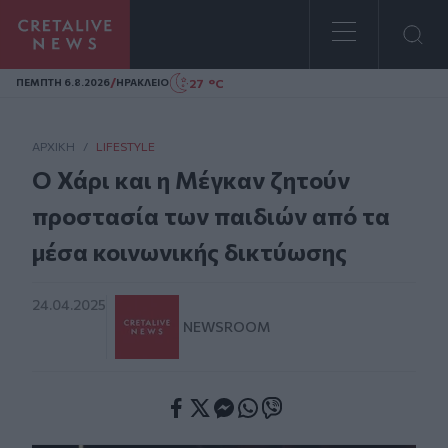
Homepage
/
27 °C
ΠΕΜΠΤΗ 6.8.2026
ΗΡΑΚΛΕΙΟ
ΑΡΧΙΚΗ
/
LIFESTYLE
Ο Χάρι και η Μέγκαν ζητούν
προστασία των παιδιών από τα
μέσα κοινωνικής δικτύωσης
24.04.2025
NEWSROOM
Facebook
Twitter
Messenger
Whatsapp
Viber