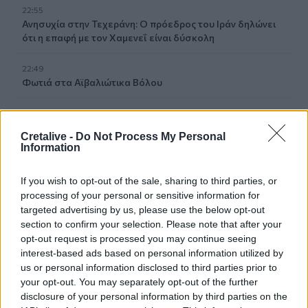
22:55
Ανησυχία στην Τεχεράνη: Ο πρόεδρος του Ιράν δηλώνει
ότι η επαφή με τον Χαμενεΐ είναι δύσκολη
22:49
Φωτιά στα Αϊβαλιώτικα Βόλου
22:43
Συνελήφθη οπλισμένος άνδρας κοντά σε γήπεδο γκολφ
Cretalive -
Do Not Process My Personal
του Τραμπ στην Καλιφόρνια
Information
22:37
If you wish to opt-out of the sale, sharing to third parties, or
Κόλπος του Άντεν: Πλήγμα των Χούθι σε τάνκερ της
processing of your personal or sensitive information for
Σαουδικής Αραβίας
targeted advertising by us, please use the below opt-out
section to confirm your selection. Please note that after your
22:30
opt-out request is processed you may continue seeing
Αδειοδωρόσημο Αυγούστου 2026: Πότε καταβάλλεται
interest-based ads based on personal information utilized by
στους οικοδόμους
us or personal information disclosed to third parties prior to
your opt-out. You may separately opt-out of the further
22:24
disclosure of your personal information by third parties on the
Παρίσταναν τους λογιστές και άρπαξαν 15.000 ευρώ από