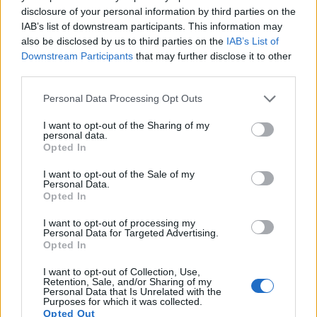
disclosure of your personal information by third parties on the
Καλοκαίρι 2026: Η Ευρώπη στις φλόγες - 5 εκατ.
IAB’s list of downstream participants. This information may
στρέμματα στάχτη, από την Πορτογαλία έως την Κρήτη
also be disclosed by us to third parties on the
IAB’s List of
(Βίντεο)
Downstream Participants
that may further disclose it to other
third parties.
19:18
ΗΠΑ: Εφετείο απαγόρευσε να συνεχιστεί η κατασκευή
Personal Data Processing Opt Outs
της αίθουσας χορού στον Λευκό Οίκο
I want to opt-out of the Sharing of my
19:11
personal data.
Opted In
Χανιά: Σχεδόν 1 εκατ. ευρώ από το Ταμείο Αλληλεγγύης
του Υπουργείου Μετανάστευσης και Ασύλου για
I want to opt-out of the Sale of my
σχολικές υποδομές και δημόσιους χώρους
Personal Data.
Opted In
ΠΕΡΙΣΣΟΤΕΡΑ
I want to opt-out of processing my
Personal Data for Targeted Advertising.
Opted In
I want to opt-out of Collection, Use,
Retention, Sale, and/or Sharing of my
Personal Data that Is Unrelated with the
Purposes for which it was collected.
ΣΧΕΤΙΚA AΡΘΡΑ
Opted Out