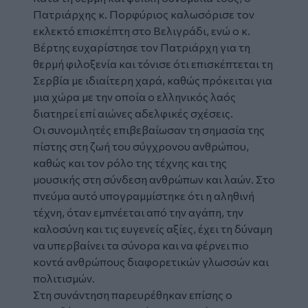
Πατριάρχης κ. Πορφύριος καλωσόρισε τον
εκλεκτό επισκέπτη στο Βελιγράδι, ενώ ο κ.
Βέρτης ευχαρίστησε τον Πατριάρχη για τη
θερμή φιλοξενία και τόνισε ότι επισκέπτεται τη
Σερβία με ιδιαίτερη χαρά, καθώς πρόκειται για
μια χώρα με την οποία ο ελληνικός λαός
διατηρεί επί αιώνες αδελφικές σχέσεις.
Οι συνομιλητές επιβεβαίωσαν τη σημασία της
πίστης στη ζωή του σύγχρονου ανθρώπου,
καθώς και τον ρόλο της τέχνης και της
μουσικής στη σύνδεση ανθρώπων και λαών. Στο
πνεύμα αυτό υπογραμμίστηκε ότι η αληθινή
τέχνη, όταν εμπνέεται από την αγάπη, την
καλοσύνη και τις ευγενείς αξίες, έχει τη δύναμη
να υπερβαίνει τα σύνορα και να φέρνει πιο
κοντά ανθρώπους διαφορετικών γλωσσών και
πολιτισμών.
Στη συνάντηση παρευρέθηκαν επίσης ο