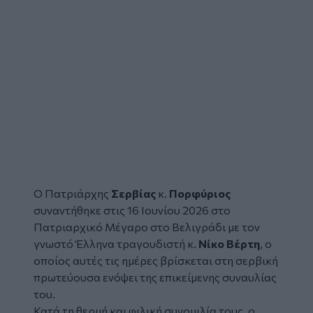
Ο Πατριάρχης
Σερβίας
κ.
Πορφύριος
συναντήθηκε στις 16 Ιουνίου 2026 στο
Πατριαρχικό Μέγαρο στο
Βελιγράδι
με τον
γνωστό Έλληνα τραγουδιστή κ.
Νίκο Βέρτη
, ο
οποίος αυτές τις ημέρες βρίσκεται στη σερβική
πρωτεύουσα ενόψει της επικείμενης συναυλίας
του.
Κατά τη θερμή και φιλική συνομιλία τους, ο