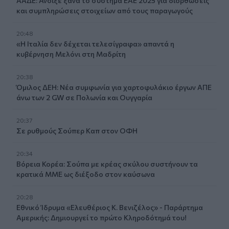
ΑΑΔΕ: Άνοιξε ξανά το σύστημα ΕΑΕ 2025 για διορθώσεις
και συμπληρώσεις στοιχείων από τους παραγωγούς
20:48
«Η Ιταλία δεν δέχεται τελεσίγραφα» απαντά η
κυβέρνηση Μελόνι στη Μαδρίτη
20:38
Όμιλος ΔΕΗ: Νέα συμφωνία για χαρτοφυλάκιο έργων ΑΠΕ
άνω των 2 GW σε Πολωνία και Ουγγαρία
20:37
Σε ρυθμούς Σούπερ Καπ στον ΟΦΗ
20:34
Βόρεια Κορέα: Σούπα με κρέας σκύλου συστήνουν τα
κρατικά ΜΜΕ ως διέξοδο στον καύσωνα
20:28
Εθνικό Ίδρυμα «Ελευθέριος Κ. Βενιζέλος» - Παράρτημα
Αμερικής: Δημιουργεί το πρώτο Κληροδότημά του!