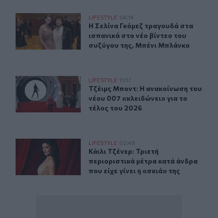
Η Σελίνα Γκόμεζ συμμετέχει στο μουσικό βίντεο τραγο
LIFESTYLE
04:14
Η Σελίνα Γκόμεζ τραγουδά στα ισπα
Η Σελίνα Γκόμεζ τραγουδά στα
ισπανικά στο νέο βίντεο του
συζύγου της, Μπένι Μπλάνκο
Τζέιμς Μποντ: Η ανακοίνωση του νέου 007 «κλειδώνει» 
LIFESTYLE
11:17
Τζέιμς Μποντ: Η ανακοίνωση του νέ
Τζέιμς Μποντ: Η ανακοίνωση του
νέου 007 «κλειδώνει» για το
τέλος του 2026
Κάιλι Τζένερ: Τριετή περιοριστικά μέτρα κατά άνδρα που 
LIFESTYLE
02:49
Κάιλι Τζένερ: Τριετή περιοριστικά μ
Κάιλι Τζένερ: Τριετή
περιοριστικά μέτρα κατά άνδρα
που είχε γίνει η «σκιά» της