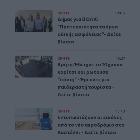
ΚΡΗΤΗ
18:06
Δήμας για ΒΟΑΚ:
"Προτεραιότητα τα έργα
οδικής ασφάλειας"- Δείτε
βίντεο
ΚΡΗΤΗ
16:37
Κρήτη: Έδειχνε το 10χρονο
κορίτσι και ρωτούσε
"πόσο;" - Έρευνες για
παιδεραστή τουρίστα -
Δείτε βίντεο
ΚΡΗΤΗ
15:43
Εντυπωσιάζουν οι εικόνες
από το νέο αεροδρόμιο στο
Καστέλλι - Δείτε βίντεο