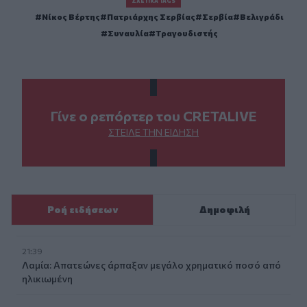
ΣΧΕΤΙΚΆ TAGS
Νίκος Βέρτης
Πατριάρχης Σερβίας
Σερβία
Βελιγράδι
Συναυλία
Τραγουδιστής
Γίνε ο ρεπόρτερ του CRETALIVE
ΣΤΕΊΛΕ ΤΗΝ ΕΊΔΗΣΗ
Ροή ειδήσεων
Δημοφιλή
21:39
Λαμία: Απατεώνες άρπαξαν μεγάλο χρηματικό ποσό από
ηλικιωμένη