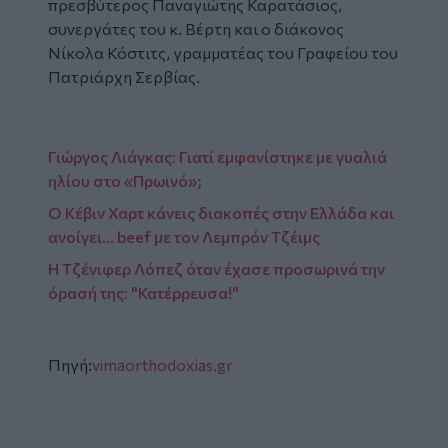
πρεσβύτερος Παναγιώτης Καρατάσιος,
συνεργάτες του κ. Βέρτη και ο διάκονος
Νίκολα Κόστιτς, γραμματέας του Γραφείου του
Πατριάρχη Σερβίας.
Γιώργος Λιάγκας: Γιατί εμφανίστηκε με γυαλιά
ηλίου στο «Πρωινό»;
O Κέβιν Χαρτ κάνεις διακοπές στην Ελλάδα και
ανοίγει... beef με τον Λεμπρόν Τζέιμς
Η Τζένιφερ Λόπεζ όταν έχασε προσωρινά την
όρασή της: "Κατέρρευσα!"
Πηγή:
vimaorthodoxias.gr