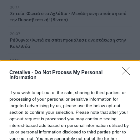
20:17
Σητεία: Φωτιά στα Αχλάδια - Μεγάλη κινητοποίηση από
την Πυροσβεστική! (Βίντεο)
20:07
Ρέθυμνο: Φωτιά σε σπίτι προκάλεσε αναστάτωση στην
Καλλιθέα
19:59
Μαρούσι: Συνελήφθη 35χρονος με 106 συσκευασίες
Cretalive -
Do Not Process My Personal
χασίς σε προαύλιο χώρο σχολείου
Information
19:55
If you wish to opt-out of the sale, sharing to third parties, or
Πάτρα: Θρήνος για μωράκι μόλις 8 ημερών –
processing of your personal or sensitive information for
Νοσηλευόταν στη ΜΕΘ Νεογνών
targeted advertising by us, please use the below opt-out
section to confirm your selection. Please note that after your
19:45
opt-out request is processed you may continue seeing
Καταβλήθηκαν 33.579.900 εκατ. ευρώ για την αγορά
interest-based ads based on personal information utilized by
λιπασμάτων
us or personal information disclosed to third parties prior to
your opt-out. You may separately opt-out of the further
19:42