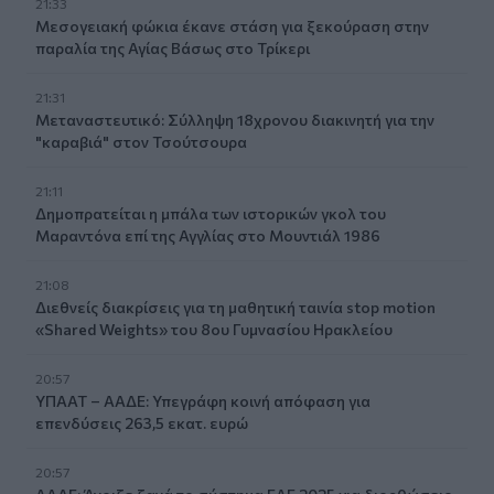
21:33
Μεσογειακή φώκια έκανε στάση για ξεκούραση στην
παραλία της Αγίας Βάσως στο Τρίκερι
21:31
Μεταναστευτικό: Σύλληψη 18χρονου διακινητή για την
"καραβιά" στον Τσούτσουρα
21:11
Δημοπρατείται η μπάλα των ιστορικών γκολ του
Μαραντόνα επί της Αγγλίας στο Μουντιάλ 1986
21:08
Διεθνείς διακρίσεις για τη μαθητική ταινία stop motion
«Shared Weights» του 8ου Γυμνασίου Ηρακλείου
20:57
ΥΠΑΑΤ – ΑΑΔΕ: Υπεγράφη κοινή απόφαση για
επενδύσεις 263,5 εκατ. ευρώ
20:57