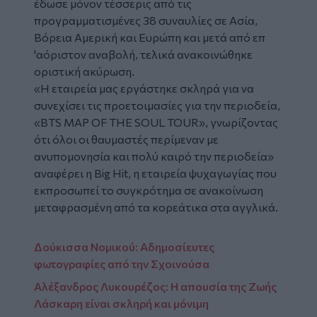
έδωσε μόνον τέσσερις από τις
προγραμματισμένες 38 συναυλίες σε Ασία,
Βόρεια Αμερική και Ευρώπη και μετά από επ
'αόριστον αναβολή, τελικά ανακοινώθηκε
οριστική ακύρωση.
«Η εταιρεία μας εργάστηκε σκληρά για να
συνεχίσει τις προετοιμασίες για την περιοδεία,
«BTS MAP OF THE SOUL TOUR», γνωρίζοντας
ότι όλοι οι θαυμαστές περίμεναν με
ανυπομονησία και πολύ καιρό την περιοδεία»
αναφέρει η Big Hit, η εταιρεία ψυχαγωγίας που
εκπροσωπεί το συγκρότημα σε ανακοίνωση
μεταφρασμένη από τα κορεάτικα στα αγγλικά.
Δούκισσα Νομικού: Αδημοσίευτες
φωτογραφίες από την Σχοινούσα
Αλέξανδρος Λυκουρέζος: Η απουσία της Ζωής
Λάσκαρη είναι σκληρή και μόνιμη