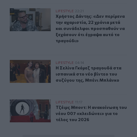
Χρήστος Δάντης: «Δεν περίμενα την αχαριστία, 22 χρόν
LIFESTYLE
22:21
Χρήστος Δάντης: «Δεν περίμενα την
Χρήστος Δάντης: «Δεν περίμενα
την αχαριστία, 22 χρόνια μετά
και συνάδελφοι προσπαθούν να
ξεχάσουν ότι έγραψα αυτό το
τραγούδι»
Η Σελίνα Γκόμεζ συμμετέχει στο μουσικό βίντεο τραγο
LIFESTYLE
04:14
Η Σελίνα Γκόμεζ τραγουδά στα ισπα
Η Σελίνα Γκόμεζ τραγουδά στα
ισπανικά στο νέο βίντεο του
συζύγου της, Μπένι Μπλάνκο
Τζέιμς Μποντ: Η ανακοίνωση του νέου 007 «κλειδώνει» 
LIFESTYLE
11:17
Τζέιμς Μποντ: Η ανακοίνωση του νέ
Τζέιμς Μποντ: Η ανακοίνωση του
νέου 007 «κλειδώνει» για το
τέλος του 2026