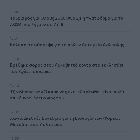
13:00
Τουρισμός για Όλους 2026: Άνοιξε η πλατφόρμα για τα
ΑΦΜ που λήγουν σε 7 ή 8
12:54
Κάλεσα σε σύσκεψη για το πρώην Λατομείο Ανώπολης
12:46
Βρέθηκε σορός στον Λυκαβηττό κοντά στο εκκλησάκι
των Αγίων Ισιδώρων
12:42
Τζο Μπάιντεν: «Ο καρκίνος έχει εξαπλωθεί, είναι πολύ
επώδυνο», λέει ο γιος του
12:38
Χανιά: Διεθνές Συνέδριο για τη Βιολογία των Φορέων
Μεταδοτικών Ασθενειών
12:33