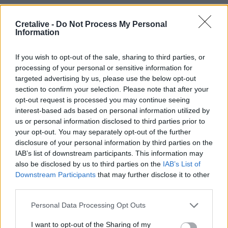
Στις φλόγες δύο διυλιστήρια πετρελαίου στη Ρωσία μετά
από ουκρανική επίθεση με drones
Cretalive -
Do Not Process My Personal
Information
12:29
Οι «αγκαζαρισμένες» ξαπλώστρες στις παραλίες
If you wish to opt-out of the sale, sharing to third parties, or
processing of your personal or sensitive information for
12:21
targeted advertising by us, please use the below opt-out
Δήμος Βιάννου: Χιλιάδες επισκέπτες κάθε ηλικίας στην
section to confirm your selection. Please note that after your
8η Γιορτή Μπανάνας
opt-out request is processed you may continue seeing
interest-based ads based on personal information utilized by
12:14
us or personal information disclosed to third parties prior to
Συνεδρίασε η Επιτροπή Εκτίμησης Κινδύνου λόγω των
your opt-out. You may separately opt-out of the further
υψηλών θερμοκρασιών και της ενίσχυσης των ανέμων
disclosure of your personal information by third parties on the
IAB’s list of downstream participants. This information may
also be disclosed by us to third parties on the
IAB’s List of
ΠΕΡΙΣΣΟΤΕΡΑ
Downstream Participants
that may further disclose it to other
third parties.
Personal Data Processing Opt Outs
I want to opt-out of the Sharing of my