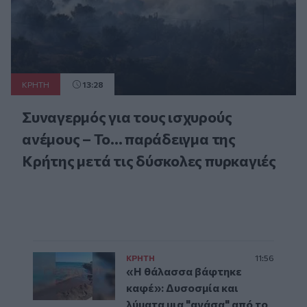
ΚΡΗΤΗ
13:28
Συναγερμός για τους ισχυρούς
ανέμους – Το... παράδειγμα της
Κρήτης μετά τις δύσκολες πυρκαγιές
ΚΡΗΤΗ
11:56
«Η θάλασσα βάφτηκε
καφέ»: Δυσοσμία και
λύματα μια "ανάσα" από το