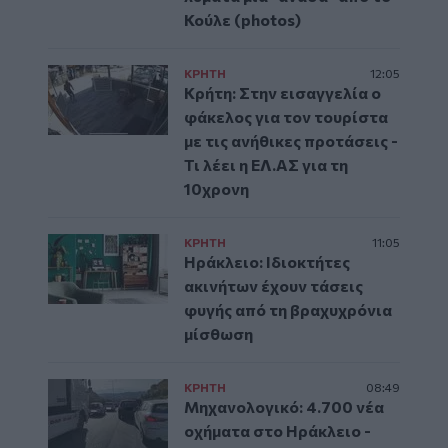
Κούλε (photos)
ΚΡΗΤΗ
12:05
Κρήτη: Στην εισαγγελία ο
φάκελος για τον τουρίστα
με τις ανήθικες προτάσεις -
Τι λέει η ΕΛ.ΑΣ για τη
10χρονη
ΚΡΗΤΗ
11:05
Ηράκλειο: Ιδιοκτήτες
ακινήτων έχουν τάσεις
φυγής από τη βραχυχρόνια
μίσθωση
ΚΡΗΤΗ
08:49
Μηχανολογικό: 4.700 νέα
οχήματα στο Ηράκλειο -