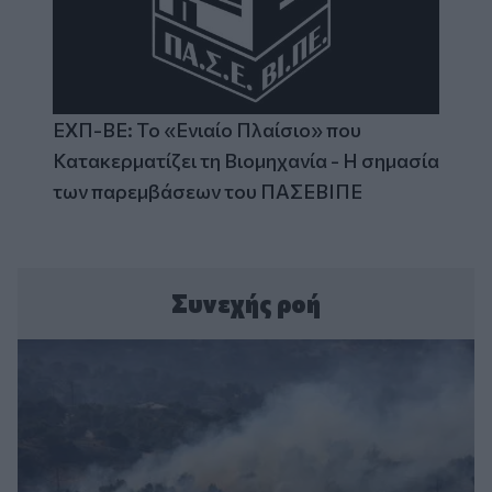
ΕΧΠ-ΒΕ: Το «Ενιαίο Πλαίσιο» που
Κατακερματίζει τη Βιομηχανία - Η σημασία
των παρεμβάσεων του ΠΑΣΕΒΙΠΕ
Συνεχής ροή