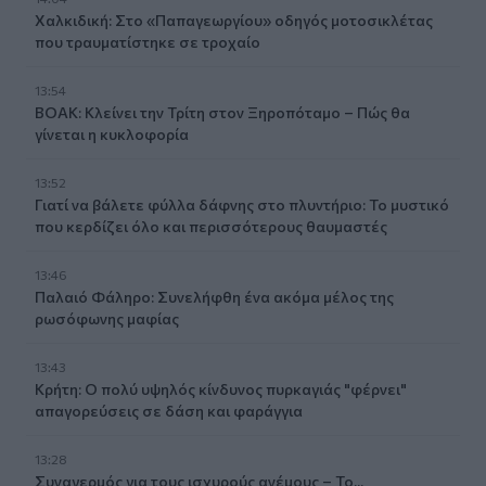
Χαλκιδική: Στο «Παπαγεωργίου» οδηγός μοτοσικλέτας
που τραυματίστηκε σε τροχαίο
13:54
ΒΟΑΚ: Κλείνει την Τρίτη στον Ξηροπόταμο – Πώς θα
γίνεται η κυκλοφορία
13:52
Γιατί να βάλετε φύλλα δάφνης στο πλυντήριο: Το μυστικό
που κερδίζει όλο και περισσότερους θαυμαστές
13:46
Παλαιό Φάληρο: Συνελήφθη ένα ακόμα μέλος της
ρωσόφωνης μαφίας
13:43
Κρήτη: Ο πολύ υψηλός κίνδυνος πυρκαγιάς "φέρνει"
απαγορεύσεις σε δάση και φαράγγια
13:28
Συναγερμός για τους ισχυρούς ανέμους – Το...