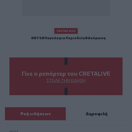
ΣΧΕΤΙΚΆ TAGS
BTS
Παγκόσμια Περιοδεία
Ακύρωση
Γίνε ο ρεπόρτερ του CRETALIVE
ΣΤΕΊΛΕ ΤΗΝ ΕΊΔΗΣΗ
Ροή ειδήσεων
Δημοφιλή
14:04