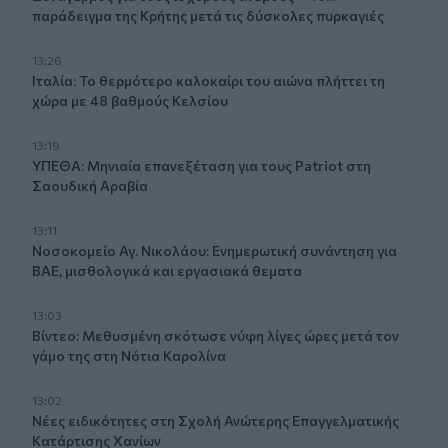
παράδειγμα της Κρήτης μετά τις δύσκολες πυρκαγιές
13:26
Ιταλία: Το θερμότερο καλοκαίρι του αιώνα πλήττει τη
χώρα με 48 βαθμούς Κελσίου
13:19
ΥΠΕΘΑ: Μηνιαία επανεξέταση για τους Patriot στη
Σαουδική Αραβία
13:11
Νοσοκομείο Αγ. Νικολάου: Ενημερωτική συνάντηση για
ΒΑΕ, μισθολογικά και εργασιακά θεματα
13:03
Βίντεο: Μεθυσμένη σκότωσε νύφη λίγες ώρες μετά τον
γάμο της στη Νότια Καρολίνα
13:02
Νέες ειδικότητες στη Σχολή Ανώτερης Επαγγελματικής
Κατάρτισης Χανίων