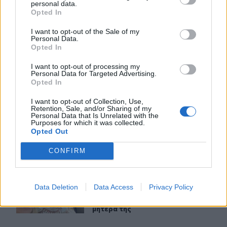
personal data.
ΣΧΕΤΙΚA AΡΘΡΑ
Opted In
I want to opt-out of the Sale of my
Personal Data.
Δημήτρης Παπαμιχαήλ: Το «λεβεντόπαιδο» που έγραψε τη
LIFESTYLE
10:25
Opted In
Δημήτρης Παπαμιχαήλ: Το «λεβεντόπ
Δημήτρης Παπαμιχαήλ: Το
«λεβεντόπαιδο» που έγραψε τη
I want to opt-out of processing my
δική του ιστορία στο ελληνικό
Personal Data for Targeted Advertising.
σινεμά (video)
Opted In
I want to opt-out of Collection, Use,
Retention, Sale, and/or Sharing of my
Κέιτι Πέρι και Τζάστιν Τριντό αχώριστοι στις διακοπές
LIFESTYLE
09:57
Personal Data that Is Unrelated with the
Purposes for which it was collected.
Κέιτι Πέρι και Τζάστιν Τριντό αχώρ
Κέιτι Πέρι και Τζάστιν Τριντό
Opted Out
αχώριστοι στις διακοπές τους
στην Ελλάδα
CONFIRM
Το απολαυστικό βίντεο της Νατάσας Θεοδωρίδου με τη
LIFESTYLE
03:34
Data Deletion
Data Access
Privacy Policy
Το απολαυστικό βίντεο της Νατάσα
Το απολαυστικό βίντεο της
Νατάσας Θεοδωρίδου με τη
μητέρα της