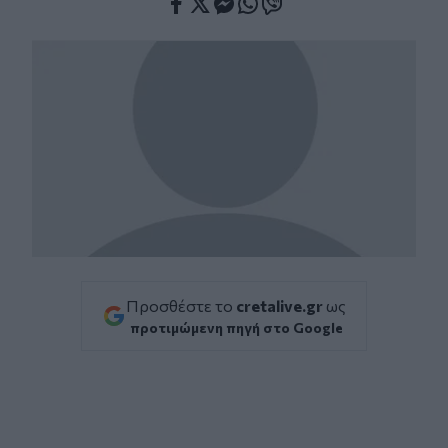
Facebook
Twitter
Messenger
Whatsapp
Viber
Προσθέστε το
cretalive.gr
ως
προτιμώμενη πηγή στο Google