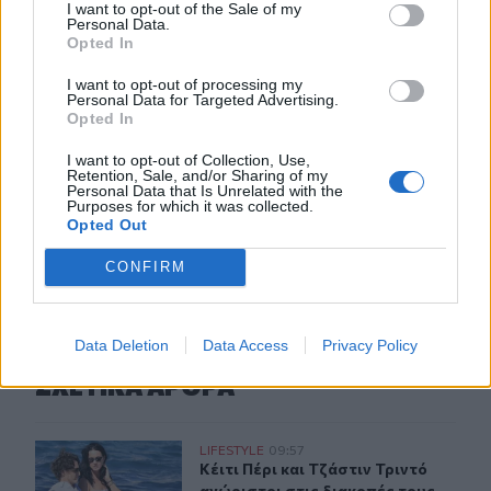
I want to opt-out of the Sale of my
Personal Data.
21:08
Opted In
Διεθνείς διακρίσεις για τη μαθητική ταινία stop motion
«Shared Weights» του 8ου Γυμνασίου Ηρακλείου
I want to opt-out of processing my
Personal Data for Targeted Advertising.
Opted In
20:57
ΥΠΑΑΤ – ΑΑΔΕ: Υπεγράφη κοινή απόφαση για
I want to opt-out of Collection, Use,
επενδύσεις 263,5 εκατ. ευρώ
Retention, Sale, and/or Sharing of my
Personal Data that Is Unrelated with the
Purposes for which it was collected.
Opted Out
ΠΕΡΙΣΣΟΤΕΡΑ
CONFIRM
Data Deletion
Data Access
Privacy Policy
ΣΧΕΤΙΚA AΡΘΡΑ
Κέιτι Πέρι και Τζάστιν Τριντό αχώριστοι στις διακοπές
LIFESTYLE
09:57
Κέιτι Πέρι και Τζάστιν Τριντό αχώρ
Κέιτι Πέρι και Τζάστιν Τριντό
αχώριστοι στις διακοπές τους