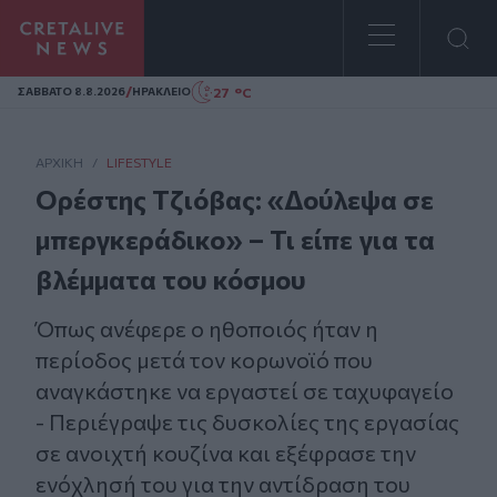
Homepage
/
27 °C
ΣAΒΒΑΤΟ 8.8.2026
ΗΡΑΚΛΕΙΟ
ΑΡΧΙΚΗ
/
LIFESTYLE
Ορέστης Τζιόβας: «Δούλεψα σε
μπεργκεράδικο» – Τι είπε για τα
βλέμματα του κόσμου
Όπως ανέφερε ο ηθοποιός ήταν η
περίοδος μετά τον κορωνοϊό που
αναγκάστηκε να εργαστεί σε ταχυφαγείο
- Περιέγραψε τις δυσκολίες της εργασίας
σε ανοιχτή κουζίνα και εξέφρασε την
ενόχλησή του για την αντίδραση του