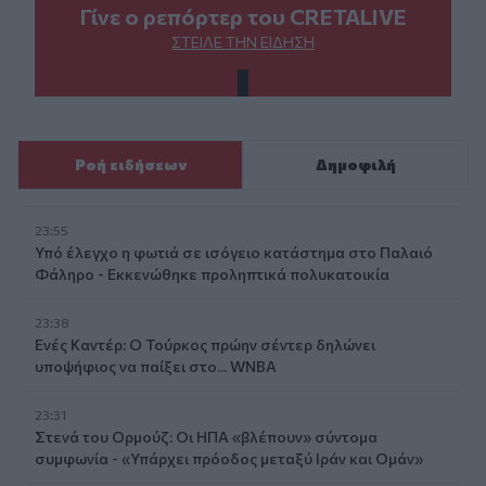
Γίνε ο ρεπόρτερ του CRETALIVE
ΣΤΕΊΛΕ ΤΗΝ ΕΊΔΗΣΗ
Ροή ειδήσεων
Δημοφιλή
23:55
Υπό έλεγχο η φωτιά σε ισόγειο κατάστημα στο Παλαιό
Φάληρο - Εκκενώθηκε προληπτικά πολυκατοικία
23:38
Ενές Καντέρ: Ο Τούρκος πρώην σέντερ δηλώνει
υποψήφιος να παίξει στο... WNBA
23:31
Στενά του Ορμούζ: Οι ΗΠΑ «βλέπουν» σύντομα
συμφωνία - «Υπάρχει πρόοδος μεταξύ Ιράν και Ομάν»