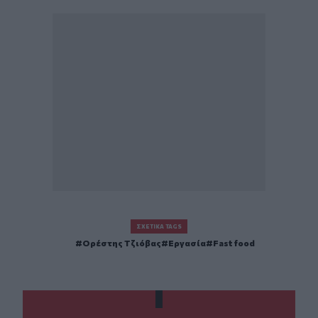
ΣΧΕΤΙΚΆ TAGS
Ορέστης Τζιόβας
Εργασία
Fast food