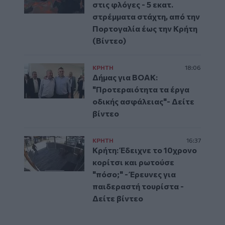
στις φλόγες - 5 εκατ.
στρέμματα στάχτη, από την
Πορτογαλία έως την Κρήτη
(Βίντεο)
ΚΡΗΤΗ
18:06
Δήμας για ΒΟΑΚ:
"Προτεραιότητα τα έργα
οδικής ασφάλειας"- Δείτε
βίντεο
ΚΡΗΤΗ
16:37
Κρήτη: Έδειχνε το 10χρονο
κορίτσι και ρωτούσε
"πόσο;" - Έρευνες για
παιδεραστή τουρίστα -
Δείτε βίντεο