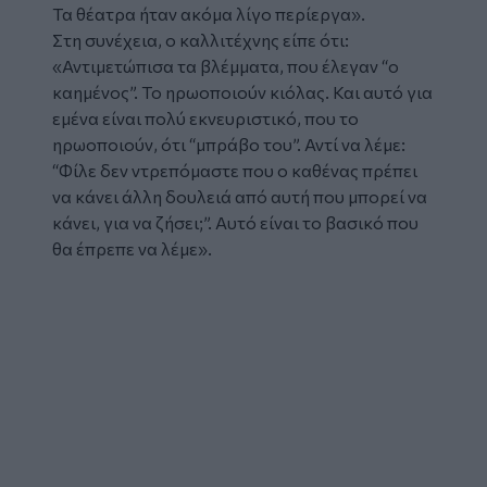
Τα θέατρα ήταν ακόμα λίγο περίεργα».
Στη συνέχεια, ο καλλιτέχνης είπε ότι:
«Αντιμετώπισα τα βλέμματα, που έλεγαν “ο
καημένος”. Το ηρωοποιούν κιόλας. Και αυτό για
εμένα είναι πολύ εκνευριστικό, που το
ηρωοποιούν, ότι “μπράβο του”. Αντί να λέμε:
“Φίλε δεν ντρεπόμαστε που ο καθένας πρέπει
να κάνει άλλη δουλειά από αυτή που μπορεί να
κάνει, για να ζήσει;”. Αυτό είναι το βασικό που
θα έπρεπε να λέμε».
Glomex
Video