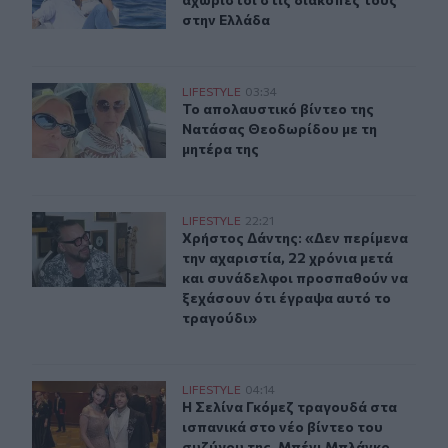
στην Ελλάδα
Το απολαυστικό βίντεο της Νατάσας Θεοδωρίδου με τη
LIFESTYLE
03:34
Το απολαυστικό βίντεο της Νατάσα
Το απολαυστικό βίντεο της
Νατάσας Θεοδωρίδου με τη
μητέρα της
Χρήστος Δάντης: «Δεν περίμενα την αχαριστία, 22 χρόν
LIFESTYLE
22:21
Χρήστος Δάντης: «Δεν περίμενα την
Χρήστος Δάντης: «Δεν περίμενα
την αχαριστία, 22 χρόνια μετά
και συνάδελφοι προσπαθούν να
ξεχάσουν ότι έγραψα αυτό το
τραγούδι»
Η Σελίνα Γκόμεζ συμμετέχει στο μουσικό βίντεο τραγο
LIFESTYLE
04:14
Η Σελίνα Γκόμεζ τραγουδά στα ισπα
Η Σελίνα Γκόμεζ τραγουδά στα
ισπανικά στο νέο βίντεο του
συζύγου της, Μπένι Μπλάνκο