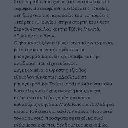
Στην περίοδο που χρειάστηκε να
δουλέψει
σε
ταχυφαγείο αναφέρθηκε ο
Ορέστης Τζιόβας
,
στη διάρκεια της παρουσίας του, το πρωί της
Τετάρτης 10 Ιουνίου, στην εκπομπή του Φώτη
Σεργουλόπουλου και της Τζένης Μελιτά,
«Πρωίαν σε είδον».
Ο ηθοποιός εξήγησε πως πριν από λίγα χρόνια,
μετά τον κορωνοϊό, εργάστηκε σε
μπεργκεράδικο, ενώ περιέγραψε και την
αντίδραση που είχε ο κόσμος.
Συγκεκριμένα, ο Ορέστης Τζιόβας
εξομολογήθηκε πως: «Δούλεψα σε
μπεργκεράδικο. Το fast food παιδιά είναι πολύ
δύσκολο, γιατί έχεις ανοιχτή κουζίνα και
πρέπει να δουλεύεις γρήγορα και να
καθαρίζεις γρήγορα. Μαθαίνεις εκεί δηλαδή να
είσαι… Το έκανα για κανέναν χρόνο. Ήταν μετά
τον κορωνοϊό, πρόσφατα σχετικά. Βασικά
ενδιάμεσα, εκεί που δεν δουλεύαμε ακριβώς.