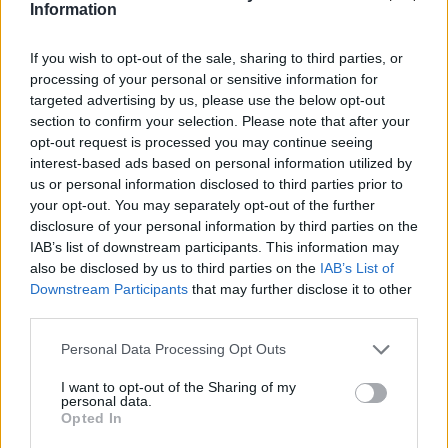
επικοινωνιακά λάθη»
Information
21:57
If you wish to opt-out of the sale, sharing to third parties, or
Ηράκλειο: "Σε άθλια κατάσταση το μνημείο πεσόντων
processing of your personal or sensitive information for
Εφέδρων Αξιωματικών στον Καράβολα"
targeted advertising by us, please use the below opt-out
section to confirm your selection. Please note that after your
21:39
opt-out request is processed you may continue seeing
Λαμία: Απατεώνες άρπαξαν μεγάλο χρηματικό ποσό από
interest-based ads based on personal information utilized by
ηλικιωμένη
us or personal information disclosed to third parties prior to
your opt-out. You may separately opt-out of the further
21:33
disclosure of your personal information by third parties on the
Μεσογειακή φώκια έκανε στάση για ξεκούραση στην
IAB’s list of downstream participants. This information may
παραλία της Αγίας Βάσως στο Τρίκερι
also be disclosed by us to third parties on the
IAB’s List of
Downstream Participants
that may further disclose it to other
21:31
third parties.
Μεταναστευτικό: Σύλληψη 18χρονου διακινητή για την
"καραβιά" στον Τσούτσουρα
Personal Data Processing Opt Outs
I want to opt-out of the Sharing of my
21:11
personal data.
Δημοπρατείται η μπάλα των ιστορικών γκολ του
Opted In
Μαραντόνα επί της Αγγλίας στο Μουντιάλ 1986