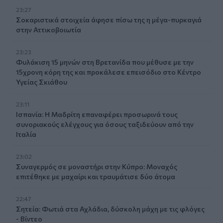
23:27
Σοκαριστικά στοιχεία άφησε πίσω της η μέγα-πυρκαγιά
στην Αττικοβοιωτία
23:23
Φυλάκιση 15 μηνών στη Βρετανίδα που μέθυσε με την
15χρονη κόρη της και προκάλεσε επεισόδιο στο Κέντρο
Υγείας Σκιάθου
23:11
Ισπανία: Η Μαδρίτη επαναφέρει προσωρινά τους
συνοριακούς ελέγχους για όσους ταξιδεύουν από την
Ιταλία
23:02
Συναγερμός σε μοναστήρι στην Κύπρο: Μοναχός
επιτέθηκε με μαχαίρι και τραυμάτισε δύο άτομα
22:47
Σητεία: Φωτιά στα Αχλάδια, δύσκολη μάχη με τις φλόγες
- Βίντεο