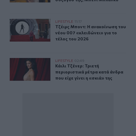
Τζέιμς Μποντ: Η ανακοίνωση του νέου 007 «κλειδώνει» 
LIFESTYLE
11:17
Τζέιμς Μποντ: Η ανακοίνωση του νέ
Τζέιμς Μποντ: Η ανακοίνωση του
νέου 007 «κλειδώνει» για το
τέλος του 2026
Κάιλι Τζένερ: Τριετή περιοριστικά μέτρα κατά άνδρα που 
LIFESTYLE
02:49
Κάιλι Τζένερ: Τριετή περιοριστικά μ
Κάιλι Τζένερ: Τριετή
περιοριστικά μέτρα κατά άνδρα
που είχε γίνει η «σκιά» της