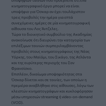
υποψήφιων ταινιών που προέβλεπε ότι ένα
κινηματογραφικό έργο μπορεί να είναι
υποψήφιο για Όσκαρ αν έχει τουλάχιστον
τρεις προβολές την ημέρα για επτά
συνεχόμενες ημέρες σε μία κινηματογραφική
αίθουσα του Λος Άντζελες.
Τώρα το διοικητικό συμβούλιο της Ακαδημίας
ανακοίνωσε ότι διευρύνει την κατηγορία των
επιλέξιμων ταινιών συμπεριλαμβάνοντας
προβολές στους κινηματογράφους της Νέας
Υόρκης, του Μαϊάμι, του Σικάγο, της Ατλάντα
και της ευρύτερης περιοχής του Σαν
Φρανσίσκο.
Επιπλέον, δικαίωμα υποψηφιότητας στα
Όσκαρ δίνεται και σε ταινίες, των οποίων η
πρεμιέρα αναβλήθηκε στις αίθουσες, λόγω των
κλειστών κινηματογράφων και κυκλοφόρησαν
μέσω υπηρεσιών streaming ή video-on-demand
(VOD).