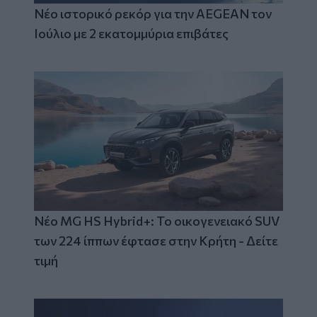
Νέο ιστορικό ρεκόρ για την AEGEAN τον
Ιούλιο με 2 εκατομμύρια επιβάτες
Νέο MG HS Hybrid+: Το οικογενειακό SUV
των 224 ίππων έφτασε στην Κρήτη - Δείτε
τιμή