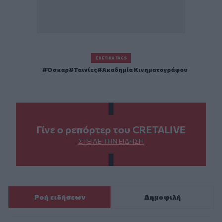
ΣΧΕΤΙΚΆ TAGS
Όσκαρ
Ταινίες
Ακαδημία Κινηματογράφου
Γίνε ο ρεπόρτερ του CRETALIVE
ΣΤΕΊΛΕ ΤΗΝ ΕΊΔΗΣΗ
Ροή ειδήσεων
Δημοφιλή