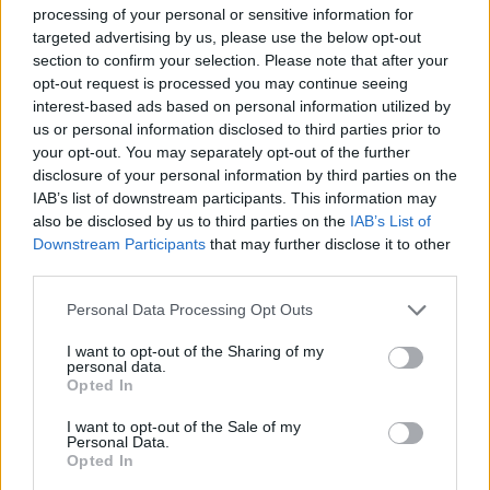
processing of your personal or sensitive information for
targeted advertising by us, please use the below opt-out
07:10
Ταϋλάνδη: Μαθητής άνοιξε πυρ μέσα σε σχολείο –
section to confirm your selection. Please note that after your
Αναφορές για νεκρούς
opt-out request is processed you may continue seeing
interest-based ads based on personal information utilized by
us or personal information disclosed to third parties prior to
07:03
your opt-out. You may separately opt-out of the further
Υπόθεση Marfin: Ενώπιον της Δικαιοσύνης σήμερα η
46χρονη κατηγορούμενη για τη φονική επίθεση
disclosure of your personal information by third parties on the
IAB’s list of downstream participants. This information may
also be disclosed by us to third parties on the
IAB’s List of
06:57
Downstream Participants
that may further disclose it to other
Υψηλός και σήμερα ο κίνδυνος πυρκαγιάς στην Κρήτη
third parties.
05:52
Personal Data Processing Opt Outs
ΕΝΦΙΑ: Τα λάθη στις μεταβιβάσεις που φέρνουν
τσουχτερά πρόστιμα έως 1.000 ευρώ
I want to opt-out of the Sharing of my
personal data.
Opted In
04:41
Τα φρούτα που επιλέγουν 4 ενδοκρινολόγοι για καλύτερο
I want to opt-out of the Sale of my
έλεγχο του σακχάρου
Personal Data.
Opted In
03:34