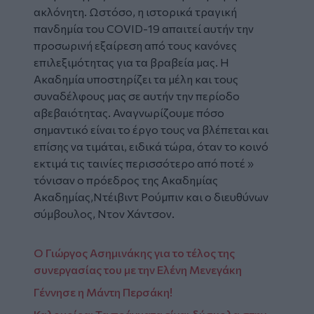
ακλόνητη. Ωστόσο, η ιστορικά τραγική
πανδημία του COVID-19 απαιτεί αυτήν την
προσωρινή εξαίρεση από τους κανόνες
επιλεξιμότητας για τα βραβεία μας. Η
Ακαδημία υποστηρίζει τα μέλη και τους
συναδέλφους μας σε αυτήν την περίοδο
αβεβαιότητας. Αναγνωρίζουμε πόσο
σημαντικό είναι το έργο τους να βλέπεται και
επίσης να τιμάται, ειδικά τώρα, όταν το κοινό
εκτιμά τις ταινίες περισσότερο από ποτέ »
τόνισαν ο πρόεδρος της Ακαδημίας
Ακαδημίας,Ντέιβιντ Ρούμπιν και ο διευθύνων
σύμβουλος, Ντον Χάντσον.
Ο Γιώργος Ασημινάκης για το τέλος της
συνεργασίας του με την Ελένη Μενεγάκη
Γέννησε η Μάντη Περσάκη!