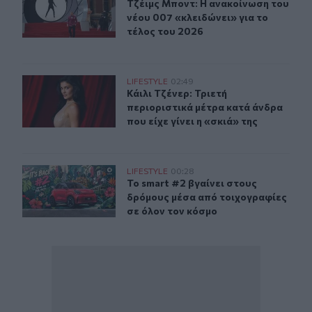
Τζέιμς Μποντ: Η ανακοίνωση του νέ
Τζέιμς Μποντ: Η ανακοίνωση του
νέου 007 «κλειδώνει» για το
τέλος του 2026
Κάιλι Τζένερ: Τριετή περιοριστικά μέτρα κατά άνδρα που 
LIFESTYLE
02:49
Κάιλι Τζένερ: Τριετή περιοριστικά μ
Κάιλι Τζένερ: Τριετή
περιοριστικά μέτρα κατά άνδρα
που είχε γίνει η «σκιά» της
Το smart #2 βγαίνει στους δρόμους μέσα από τοιχογραφ
LIFESTYLE
00:28
Το smart #2 βγαίνει στους δρόμους
Το smart #2 βγαίνει στους
δρόμους μέσα από τοιχογραφίες
σε όλον τον κόσμο