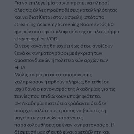
Για να επιλεγεί μία ταινία πρέπει να πληροί
όλες τις άλλες προϋποθέσεις καταλληλότητας
και να διατίθεται στον ασφαλή ιστότοπο
streaming Academy Screening Room εντός 60
ημερών από την κυκλοφορία της σε πλατφόρμα
streaming ή σε VOD.
Ο νέος κανόνας θα ισχύει έως ότου ανοίξουν
ξανά οι κινηματογράφοι με έγκριση των
ομοσπονδιακών ή πολιτειακών αρχών των
ΗΠΑ.
Μόλις τα μέτρα αυτο-απομόνωσης
χαλαρώσουν ή αρθούν πλήρως, θα τεθεί σε
ισχύ ξανά ο κανονισμός της Ακαδημίας για τις
ταινίες που επιδιώκουν υποψηφιότητα.
«Η Ακαδημία πιστεύει ακράδαντα ότι δεν
υπάρχει καλύτερος τρόπος να βιώσεις τη
μαγεία των ταινιών παρά να τις
παρακολουθήσεις σε έναν κινηματογράφο. Η
δέσμευσή μας σ' αυτό είναι αμετάβλητη και