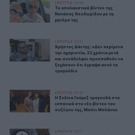
Το απολαυστικό βίντεο της Νατάσας Θεοδωρίδου με τη
LIFESTYLE
03:34
Το απολαυστικό βίντεο της Νατάσα
Το απολαυστικό βίντεο της
Νατάσας Θεοδωρίδου με τη
μητέρα της
Χρήστος Δάντης: «Δεν περίμενα την αχαριστία, 22 χρόν
LIFESTYLE
22:21
Χρήστος Δάντης: «Δεν περίμενα την
Χρήστος Δάντης: «Δεν περίμενα
την αχαριστία, 22 χρόνια μετά
και συνάδελφοι προσπαθούν να
ξεχάσουν ότι έγραψα αυτό το
τραγούδι»
Η Σελίνα Γκόμεζ συμμετέχει στο μουσικό βίντεο τραγο
LIFESTYLE
04:14
Η Σελίνα Γκόμεζ τραγουδά στα ισπα
Η Σελίνα Γκόμεζ τραγουδά στα
ισπανικά στο νέο βίντεο του
συζύγου της, Μπένι Μπλάνκο
Τζέιμς Μποντ: Η ανακοίνωση του νέου 007 «κλειδώνει» 
LIFESTYLE
11:17