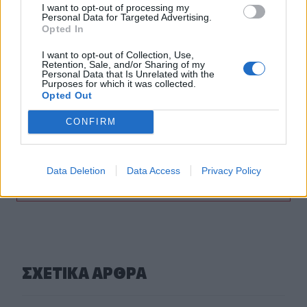
I want to opt-out of processing my
Το απολαυστικό βίντεο της Νατάσας Θεοδωρίδου με τη
Personal Data for Targeted Advertising.
μητέρα της
Opted In
02:51
I want to opt-out of Collection, Use,
Retention, Sale, and/or Sharing of my
Ο έρωτας θα πρωταγωνιστήσει στη ζωή αυτών των
Personal Data that Is Unrelated with the
ζωδίων τον Αύγουστο
Purposes for which it was collected.
Opted Out
01:42
CONFIRM
Καύσωνας στο γραφείο: Πόσο μπορεί να χαλαρώσει το
dress code
Data Deletion
Data Access
Privacy Policy
ΠΕΡΙΣΣΟΤΕΡΑ
ΣΧΕΤΙΚA AΡΘΡΑ