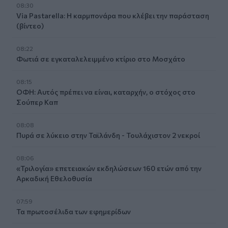
08:30
Via Pastarella: Η καρμπονάρα που κλέβει την παράσταση
(βίντεο)
08:22
Φωτιά σε εγκαταλελειμμένο κτίριο στο Μοσχάτο
08:15
ΟΦΗ: Αυτός πρέπει να είναι, καταρχήν, ο στόχος στο
Σούπερ Καπ
08:08
Πυρά σε λύκειο στην Ταϊλάνδη - Τουλάχιστον 2 νεκροί
08:06
«Τριλογία» επετειακών εκδηλώσεων 160 ετών από την
Αρκαδική Εθελοθυσία
07:59
Τα πρωτοσέλιδα των εφημερίδων