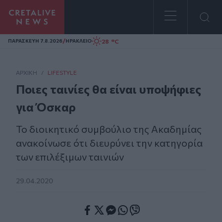
Homepage
/
28 °C
ΠΑΡΑΣΚΕΥΗ 7.8.2026
ΗΡΑΚΛΕΙΟ
ΑΡΧΙΚΗ
/
LIFESTYLE
Ποιες ταινίες θα είναι υποψήφιες
για Όσκαρ
Το διοικητικό συμβούλιο της Ακαδημίας
ανακοίνωσε ότι διευρύνει την κατηγορία
των επιλέξιμων ταινιών
29.04.2020
Facebook
Twitter
Messenger
Whatsapp
Viber