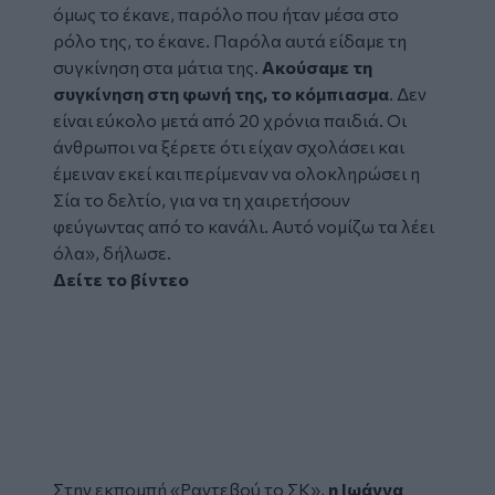
όμως το έκανε, παρόλο που ήταν μέσα στο
ρόλο της, το έκανε. Παρόλα αυτά είδαμε τη
συγκίνηση στα μάτια της.
Ακούσαμε τη
συγκίνηση στη φωνή της, το κόμπιασμα
. Δεν
είναι εύκολο μετά από 20 χρόνια παιδιά. Οι
άνθρωποι να ξέρετε ότι είχαν σχολάσει και
έμειναν εκεί και περίμεναν να ολοκληρώσει η
Σία το δελτίο, για να τη χαιρετήσουν
φεύγωντας από το κανάλι. Αυτό νομίζω τα λέει
όλα», δήλωσε.
Δείτε το βίντεο
Glomex
Video
Στην εκπομπή «Ραντεβού το ΣΚ»,
η Ιωάννα