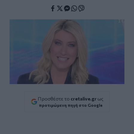
Facebook
Twitter
Messenger
Whatsapp
Viber
Προσθέστε το
cretalive.gr
ως
προτιμώμενη πηγή στο Google