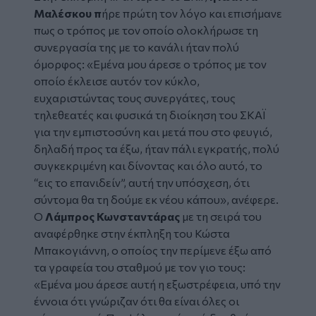
Μαλέσκου π
ήρε πρώτη τον λόγο και επισήμανε
πως ο τρόπος με τον οποίο ολοκλήρωσε τη
συνεργασία της με το κανάλι ήταν πολύ
όμορφος: «Εμένα μου άρεσε ο τρόπος με τον
οποίο έκλεισε αυτόν τον κύκλο,
ευχαριστώντας τους συνεργάτες, τους
τηλεθεατές και φυσικά τη διοίκηση του ΣΚΑΪ
για την εμπιστοσύνη και μετά που στο φευγιό,
δηλαδή προς τα έξω, ήταν πάλι εγκρατής, πολύ
συγκεκριμένη και δίνοντας και όλο αυτό, το
“εις το επανιδείν”, αυτή την υπόσχεση, ότι
σύντομα θα τη δούμε εκ νέου κάπου», ανέφερε.
Ο
Λάμπρος Κωνσταντάρας
με τη σειρά του
αναφέρθηκε στην έκπληξη του Κώστα
Μπακογιάννη, ο οποίος την περίμενε έξω από
τα γραφεία του σταθμού με τον γιο τους:
«Εμένα μου άρεσε αυτή η εξωστρέφεια, υπό την
έννοια ότι γνώριζαν ότι θα είναι όλες οι