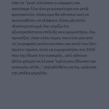
είπε το “γεια”, κλείσανε οι κάμερες και
ακούσαμε λίγο ένα χειροκρότημα και μετά
φανταστείτε, πόση ώρα θα κάτσανε εκεί να
συγκινηθούν, να κλάψουν. Είναι μία πολύ
ιδιαίτερη στιγμή. Και νομίζω ότι
αξιοπρεπέστατα επέλεξε να ευχαριστήσει. Και
προσέξτε, όταν είσαι τώρα, που είναι μία από
τις κορυφαίες anchorwoman, και αυτό που λέει
πρώτο-πρώτο, είναι να ευχαριστήσει τον ΣΚΑΪ
που της έδωσε την ευκαιρία... ιατί κάποιοι
άλλοι μπορεί να λέγανε “εμένα μου έδωσαν την
ευκαιρία, αλλά…”. Δηλαδή θέλω να πω, κράτησε
την μπάλα χαμηλά».
Glomex
Video