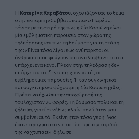
Η
Κατερίνα Καραβάτου,
σχολιάζοντας το θέμα
στην εκπομπή «Σαββατοκύριακο Παρέα»,
τόνισε με τη σειρά της πως η Σία Κοσιώνη είναι
μία εμβληματική παρουσία στον χώρο της
τηλεόρασης και πως τη θαύμασε για τη στάση
της: «Είναι τόσο λίγοι έως ανύπαρκτοι οι
άνθρωποι που φεύγουν και αντιλαμβάνεσαι ότι
υπάρχει ένα κενό. Πλέον στην τηλεόραση δεν
υπάρχει αυτό, δεν υπάρχουν αυτές οι
εμβληματικές παρουσίες. Ήταν συγκινητικά
και συγκινημένα ψύχραιμη η Σία Κοσιώνη χθες.
Πρέπει να έχω δει την αποχώρησή της
τουλάχιστον 20 φορές. Τη θαύμασα πολύ και τη
ζήλεψα, γιατί συνήθως κλαίω πολύ όταν μου
συμβαίνει αυτό. Εκείνη ήταν τόσο γερή. Μας
έκανε πραγματικά να ακούσουμε την καρδιά
της να χτυπάει», δήλωσε.