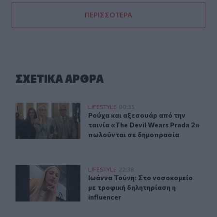
ΠΕΡΙΣΣΟΤΕΡΑ
ΣΧΕΤΙΚA AΡΘΡΑ
Ρούχα και αξεσουάρ από την ταινία «The Devil Wears P
LIFESTYLE
00:35
Ρούχα και αξεσουάρ από την ταινία
Ρούχα και αξεσουάρ από την
ταινία «The Devil Wears Prada 2»
πωλούνται σε δημοπρασία
Ιωάννα Τούνη: Στο νοσοκομείο με τροφική δηλητηρίαση η
LIFESTYLE
22:38
Ιωάννα Τούνη: Στο νοσοκομείο με τρ
Ιωάννα Τούνη: Στο νοσοκομείο
με τροφική δηλητηρίαση η
influencer