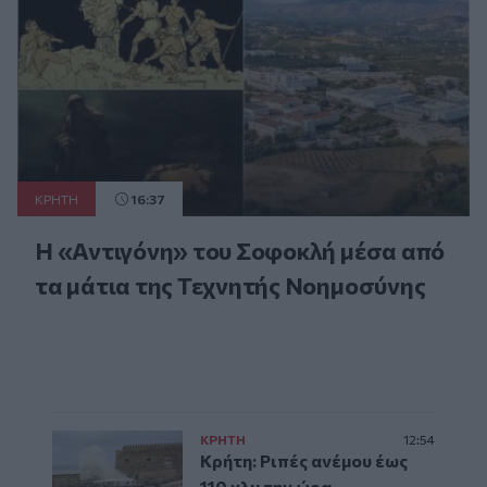
ΚΡΗΤΗ
16:37
Η «Αντιγόνη» του Σοφοκλή μέσα από
τα μάτια της Τεχνητής Νοημοσύνης
ΚΡΗΤΗ
12:54
Κρήτη: Ριπές ανέμου έως
110 χλμ την ώρα -