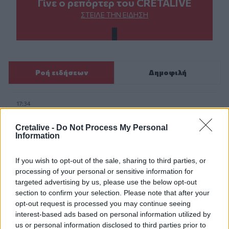
Γίνε ο ρεπόρτερ του CRETALIVE
ΣΤΕΊΛΕ ΤΗΝ ΕΊΔΗΣΗ
Ροή ειδήσεων
Δημοφιλή
17:34
Κοντογεώργης: «Η φετινή ΔΕΘ είναι προεκλογική, αλλά
δεν είναι παροχολογική»
Cretalive -
Do Not Process My Personal
Information
17:33
Μεγάλη φωτιά στο Μουζάκι Ηλείας
If you wish to opt-out of the sale, sharing to third parties, or
processing of your personal or sensitive information for
17:20
targeted advertising by us, please use the below opt-out
Πλαστική ρύπανση: Το «παραμελημένο» πρόβλημα στη
section to confirm your selection. Please note that after your
διαχείριση των τροφικών αποβλήτων
opt-out request is processed you may continue seeing
interest-based ads based on personal information utilized by
17:14
us or personal information disclosed to third parties prior to