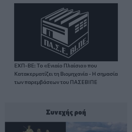
ΕΧΠ-ΒΕ: Το «Ενιαίο Πλαίσιο» που
Κατακερματίζει τη Βιομηχανία - Η σημασία
των παρεμβάσεων του ΠΑΣΕΒΙΠΕ
Συνεχής ροή