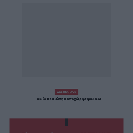
ΣΧΕΤΙΚΆ TAGS
Σία Κοσιώνη
Αποχώρηση
ΣΚΑΙ