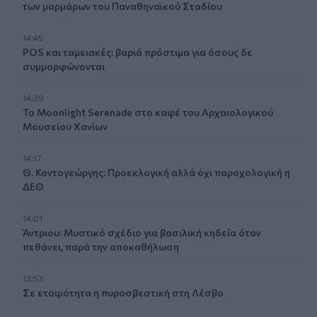
των μαρμάρων του Παναθηναϊκού Σταδίου
14:45
POS και ταμειακές: βαριά πρόστιμα για όσους δε
συμμορφώνονται
14:39
To Moonlight Serenade στο καφέ του Αρχαιολογικού
Μουσείου Χανίων
14:17
Θ. Κοντογεώργης: Προεκλογική αλλά όχι παροχολογική η
ΔΕΘ
14:01
Άντριου: Μυστικό σχέδιο για βασιλική κηδεία όταν
πεθάνει, παρά την αποκαθήλωση
13:53
Σε ετοιμότητα η πυροσβεστική στη Λέσβο