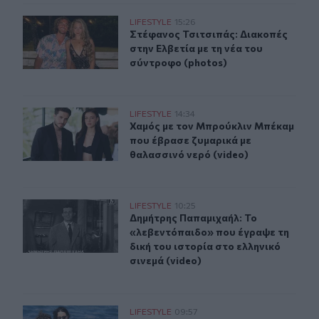
Στέφανος Τσιτσιπάς: Διακοπές στην Ελβετία με τη νέα 
LIFESTYLE
15:26
Στέφανος Τσιτσιπάς: Διακοπές στην
Στέφανος Τσιτσιπάς: Διακοπές
στην Ελβετία με τη νέα του
σύντροφο (photos)
Χαμός με τον Μπρούκλιν Μπέκαμ που έβρασε ζυμαρικά μ
LIFESTYLE
14:34
Χαμός με τον Μπρούκλιν Μπέκαμ πο
Χαμός με τον Μπρούκλιν Μπέκαμ
που έβρασε ζυμαρικά με
θαλασσινό νερό (video)
Δημήτρης Παπαμιχαήλ: Το «λεβεντόπαιδο» που έγραψε τη
LIFESTYLE
10:25
Δημήτρης Παπαμιχαήλ: Το «λεβεντόπ
Δημήτρης Παπαμιχαήλ: Το
«λεβεντόπαιδο» που έγραψε τη
δική του ιστορία στο ελληνικό
σινεμά (video)
Κέιτι Πέρι και Τζάστιν Τριντό αχώριστοι στις διακοπές
LIFESTYLE
09:57