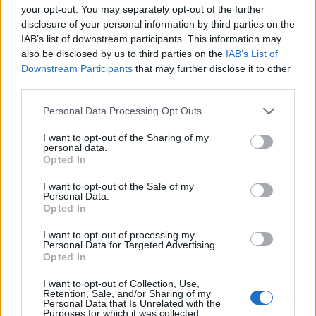
Πρόλαβαν τη φωτιά στο Κορωπί - Είχε ηχήσει το 112
your opt-out. You may separately opt-out of the further
disclosure of your personal information by third parties on the
IAB’s list of downstream participants. This information may
17:12
Ο Νετανιάχου απορρίπτει το σχέδιο Τραμπ για τη Γάζα
also be disclosed by us to third parties on the
IAB’s List of
Downstream Participants
that may further disclose it to other
third parties.
17:05
Ο Καρέτσας πλήγωσε τον Τζόλη με τρομερό γκολ
Personal Data Processing Opt Outs
16:47
I want to opt-out of the Sharing of my
Δεκαπενταύγουστος 2026: Πώς αμείβονται όσοι θα
personal data.
εργαστούν
Opted In
I want to opt-out of the Sale of my
16:37
Personal Data.
Η «Αντιγόνη» του Σοφοκλή μέσα από τα μάτια της
Opted In
Τεχνητής Νοημοσύνης
I want to opt-out of processing my
Personal Data for Targeted Advertising.
16:20
Opted In
Κιλκίς: Καθυστερήσεις και αναμονή στο Τελωνείο
Ευζώνων, στο ρεύμα εξόδου από την Ελλάδα
I want to opt-out of Collection, Use,
Retention, Sale, and/or Sharing of my
Personal Data that Is Unrelated with the
16:06
Purposes for which it was collected.