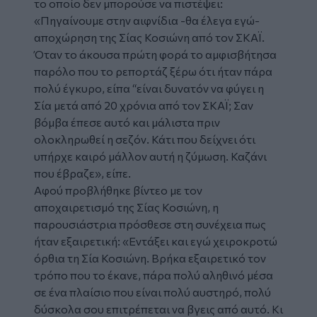
το οποίο δεν μπορούσε να πιστέψει:
«Πηγαίνουμε στην αιφνίδια -θα έλεγα εγώ-
αποχώρηση της Σίας Κοσιώνη από τον ΣΚΑΪ.
Όταν το άκουσα πρώτη φορά το αμφισβήτησα
παρόλο που το ρεπορτάζ ξέρω ότι ήταν πάρα
πολύ έγκυρο, είπα “είναι δυνατόν να φύγει η
Σία μετά από 20 χρόνια από τον ΣΚΑΪ; Σαν
βόμβα έπεσε αυτό και μάλιστα πριν
ολοκληρωθεί η σεζόν. Κάτι που δείχνει ότι
υπήρχε καιρό μάλλον αυτή η ζύμωση. Καζάνι
που έβραζε», είπε.
Αφού προβλήθηκε βίντεο με τον
αποχαιρετισμό της Σίας Κοσιώνη, η
παρουσιάστρια πρόσθεσε στη συνέχεια πως
ήταν εξαιρετική: «Εντάξει και εγώ χειροκροτώ
όρθια τη Σία Κοσιώνη. Βρήκα εξαιρετικό τον
τρόπο που το έκανε, πάρα πολύ αληθινό μέσα
σε ένα πλαίσιο που είναι πολύ αυστηρό, πολύ
δύσκολα σου επιτρέπεται να βγεις από αυτό. Κι