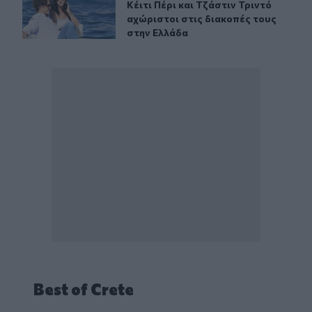
Κέιτι Πέρι και Τζάστιν Τριντό αχώρ
Κέιτι Πέρι και Τζάστιν Τριντό
αχώριστοι στις διακοπές τους
στην Ελλάδα
Best of Crete