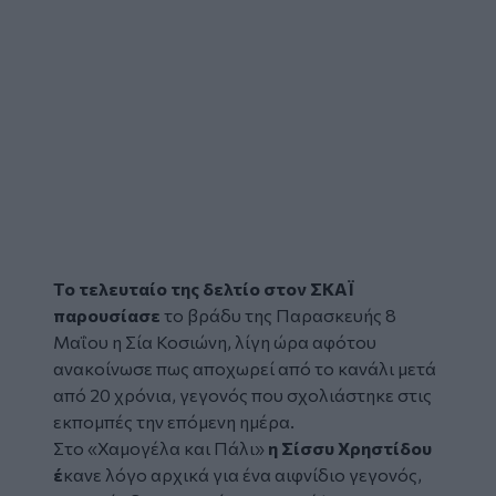
Το τελευταίο της δελτίο στον ΣΚΑΪ
παρουσίασε
το βράδυ της Παρασκευής 8
Μαΐου η
Σία Κοσιώνη
, λίγη ώρα αφότου
ανακοίνωσε πως αποχωρεί από το κανάλι μετά
από 20 χρόνια, γεγονός που σχολιάστηκε στις
εκπομπές την επόμενη ημέρα.
Στο «Χαμογέλα και Πάλι»
η Σίσσυ Χρηστίδου
έ
κανε λόγο αρχικά για ένα αιφνίδιο γεγονός,