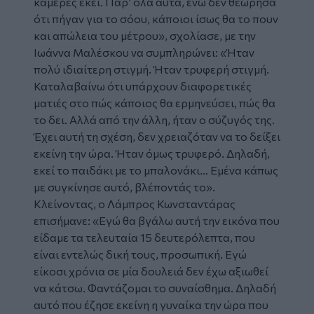
κάμερες εκεί. Παρ’ όλα αυτά, ενώ δεν θεώρησα
ότι πήγαν για το σόου, κάποιοι ίσως θα το πουν
και απώλεια του μέτρου», σχολίασε, με την
Ιωάννα Μαλέσκου να συμπληρώνει: «Ήταν
πολύ ιδιαίτερη στιγμή. Ήταν τρυφερή στιγμή.
Καταλαβαίνω ότι υπάρχουν διαφορετικές
ματιές στο πώς κάποιος θα ερμηνεύσει, πώς θα
το δει. Αλλά από την άλλη, ήταν ο σύζυγός της.
Έχει αυτή τη σχέση, δεν χρειαζόταν να το δείξει
εκείνη την ώρα. Ήταν όμως τρυφερό. Δηλαδή,
εκεί το παιδάκι με το μπαλονάκι… Εμένα κάπως
με συγκίνησε αυτό, βλέποντάς το».
Κλείνοντας, ο Λάμπρος Κωνσταντάρας
επισήμανε: «Εγώ θα βγάλω αυτή την εικόνα που
είδαμε τα τελευταία 15 δευτερόλεπτα, που
είναι εντελώς δική τους, προσωπική. Εγώ
είκοσι χρόνια σε μία δουλειά δεν έχω αξιωθεί
να κάτσω. Φαντάζομαι το συναίσθημα. Δηλαδή
αυτό που έζησε εκείνη η γυναίκα την ώρα που