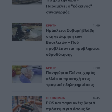
Παραμένει ο "κόκκινος"
συναγερμός
ΚΡΗΤΗ
11:49
Ηράκλειο: Σοβαρή βλάβη
στη γεώτρηση των
Βασιλειών – Πού
προβλέπονται προβλήματα
υδροδότησης
ΚΡΗΤΗ
11:40
Πανηγύρια: Γλέντι, χορός
αλλά και προσοχή στις
τροφικές δηλητηριάσεις
ΟΙΚΟΝΟΜΙΑ
14:45
POS και ταμειακές: βαριά
πρόστιμα για όσους δε