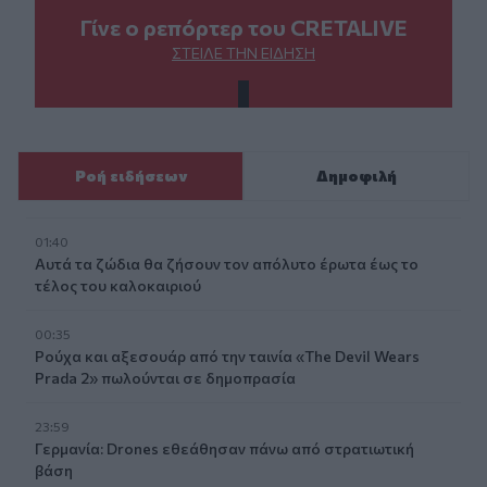
Γίνε ο ρεπόρτερ του CRETALIVE
ΣΤΕΊΛΕ ΤΗΝ ΕΊΔΗΣΗ
Ροή ειδήσεων
Δημοφιλή
01:40
Αυτά τα ζώδια θα ζήσουν τον απόλυτο έρωτα έως το
τέλος του καλοκαιριού
00:35
Ρούχα και αξεσουάρ από την ταινία «The Devil Wears
Prada 2» πωλούνται σε δημοπρασία
23:59
Γερμανία: Drones εθεάθησαν πάνω από στρατιωτική
βάση