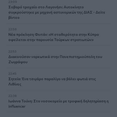
23:09
Σοβαρό τροχαίο στο Λαγονήσι: Αυτοκίνητο
συγκρούστηκε με μηχανή αστυνομικών της ΔΙΑΣ - Δείτε
βίντεο
22:59
Νέα πρόκληση Φιντάν: «Η σταθερότητα στην Κύπρο
οφείλεται στην παρουσία Τούρκων στρατιωτών»
22:53
Διακινούσαν ναρκωτικά στην Πανεπιστημιούπολη του
Ζωγράφου
22:45
Σητεία: Ένα τσιγάρο παραλίγο να βάλει φωτιά στις
Λιθίνες
22:38
Ιωάννα Τούνη: Στο νοσοκομείο με τροφική δηλητηρίαση η
influencer