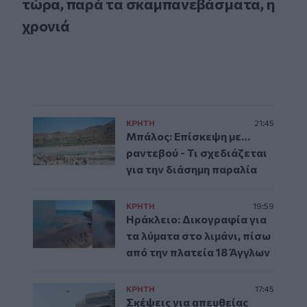
τώρα, παρά τα σκαμπανεβάσματα, η
χρονιά
ΚΡΗΤΗ
21:45
Μπάλος: Επίσκεψη με…
ραντεβού - Τι σχεδιάζεται
για την διάσημη παραλία
ΚΡΗΤΗ
19:59
Ηράκλειο: Δικογραφία για
τα λύματα στο λιμάνι, πίσω
από την πλατεία 18 Άγγλων
ΚΡΗΤΗ
17:45
Σκέψεις για απευθείας