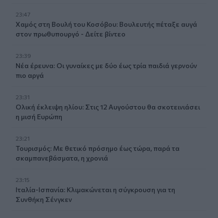
23:47
Χαμός στη Βουλή του Κοσόβου: Βουλευτής πέταξε αυγά
στον πρωθυπουργό - Δείτε βίντεο
23:39
Νέα έρευνα: Οι γυναίκες με δύο έως τρία παιδιά γερνούν
πιο αργά
23:31
Ολική έκλειψη ηλίου: Στις 12 Αυγούστου θα σκοτεινιάσει
η μισή Ευρώπη
23:21
Τουρισμός: Με θετικό πρόσημο έως τώρα, παρά τα
σκαμπανεβάσματα, η χρονιά
23:15
Ιταλία-Ισπανία: Κλιμακώνεται η σύγκρουση για τη
Συνθήκη Σένγκεν