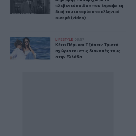
«λεβεντόπαιδο» που έγραψε τη
δική του ιστορία στο ελληνικό
σινεμά (video)
Κέιτι Πέρι και Τζάστιν Τριντό αχώριστοι στις διακοπές
LIFESTYLE
09:57
Κέιτι Πέρι και Τζάστιν Τριντό αχώρ
Κέιτι Πέρι και Τζάστιν Τριντό
αχώριστοι στις διακοπές τους
στην Ελλάδα