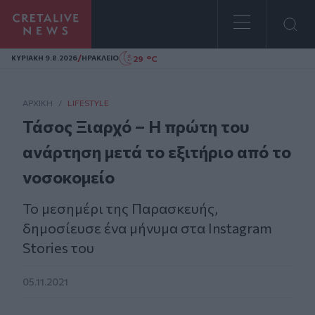
Homepage
/
29 °C
ΚΥΡΙΑΚΗ 9.8.2026
ΗΡΑΚΛΕΙΟ
ΑΡΧΙΚΗ
/
LIFESTYLE
Τάσος Ξιαρχό – Η πρώτη του
ανάρτηση μετά το εξιτήριο από το
νοσοκομείο
Το μεσημέρι της Παρασκευής,
δημοσίευσε ένα μήνυμα στα Instagram
Stories του
05.11.2021