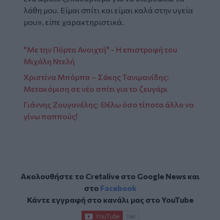
λάθη μου. Είμαι σπίτι και είμαι καλά στην υγεία
μου», είπε χαρακτηριστικά.
"Με την Πόρτα Ανοιχτή" - Η επιστροφή του
Μιχάλη Ντελή
Χριστίνα Μπόμπα – Σάκης Τανιμανίδης:
Μετακόμιση σε νέο σπίτι για το ζευγάρι
Γιάννης Ζουγανέλης: Θέλω όσο τίποτα άλλο να
γίνω παππούς!
Ακολουθήστε το Cretalive στο
Google News
και
στο
Facebook
Κάντε εγγραφή στο κανάλι μας στο
YouTube