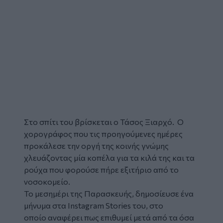
Στο σπίτι του βρίσκεται ο
Τάσος Ξιαρχό
.
Ο
χορογράφος που τις προηγούμενες ημέρες
προκάλεσε την οργή της κοινής γνώμης
χλευάζοντας μία κοπέλα για τα κιλά της και τα
ρούχα που φορούσε πήρε εξιτήριο από το
νοσοκομείο.
Το μεσημέρι της Παρασκευής, δημοσίευσε ένα
μήνυμα στα Instagram Stories του, στο
οποίο αναφέρει πως επιθυμεί μετά από τα όσα