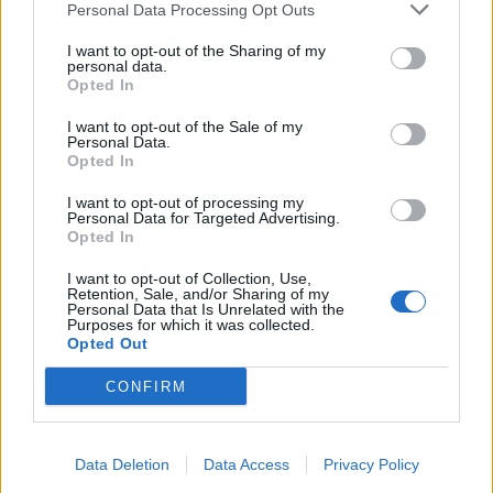
Personal Data Processing Opt Outs
Νέα διοίκηση για το Κέντρο Κρητικής Λογοτεχνίας
I want to opt-out of the Sharing of my
personal data.
21:51
Opted In
Στα ύψη το Σάββατο (08/08) ο υδράργυρος: Σε ποια
περιοχή το θερμόμετρο έδειξε 39,5 (πίνακας)
I want to opt-out of the Sale of my
Personal Data.
Opted In
ΠΕΡΙΣΣΟΤΕΡΑ
I want to opt-out of processing my
Personal Data for Targeted Advertising.
Opted In
I want to opt-out of Collection, Use,
Retention, Sale, and/or Sharing of my
Personal Data that Is Unrelated with the
Purposes for which it was collected.
ΣΧΕΤΙΚA AΡΘΡΑ
Opted Out
CONFIRM
Ρούχα και αξεσουάρ από την ταινία «The Devil Wears P
LIFESTYLE
00:35
Ρούχα και αξεσουάρ από την ταινία
Ρούχα και αξεσουάρ από την
ταινία «The Devil Wears Prada 2»
πωλούνται σε δημοπρασία
Data Deletion
Data Access
Privacy Policy