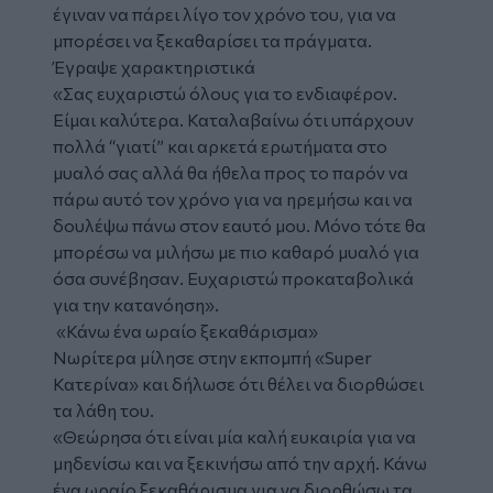
έγιναν να πάρει λίγο τον χρόνο του, για να
μπορέσει να ξεκαθαρίσει τα πράγματα.
Έγραψε χαρακτηριστικά
«Σας ευχαριστώ όλους για το ενδιαφέρον.
Είμαι καλύτερα. Καταλαβαίνω ότι υπάρχουν
πολλά “γιατί” και αρκετά ερωτήματα στο
μυαλό σας αλλά θα ήθελα προς το παρόν να
πάρω αυτό τον χρόνο για να ηρεμήσω και να
δουλέψω πάνω στον εαυτό μου. Μόνο τότε θα
μπορέσω να μιλήσω με πιο καθαρό μυαλό για
όσα συνέβησαν. Ευχαριστώ προκαταβολικά
για την κατανόηση».
«Κάνω ένα ωραίο ξεκαθάρισμα»
Νωρίτερα μίλησε στην εκπομπή «Super
Κατερίνα» και δήλωσε ότι θέλει να διορθώσει
τα λάθη του.
«Θεώρησα ότι είναι μία καλή ευκαιρία για να
μηδενίσω και να ξεκινήσω από την αρχή. Κάνω
ένα ωραίο ξεκαθάρισμα για να διορθώσω τα