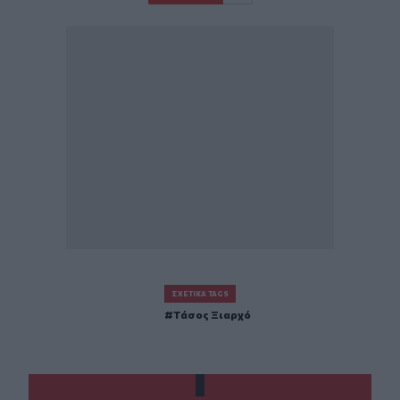
ΣΧΕΤΙΚΆ TAGS
Τάσος Ξιαρχό