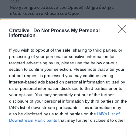
22:32
Νέο χτύπημα στα Στενά του Ορμούζ: Βλήμα έπληξε
πλοίο κοντά στο Khasab του Ομάν
22:27
Cretalive -
Do Not Process My Personal
Παράνοια σε γάμο στη Μαδέρα: Νόμιζαν ότι
Information
παντρεύονται ο Κριστιάνο Ρονάλντο με την Χεορχίνα -
Βίντεο
If you wish to opt-out of the sale, sharing to third parties, or
processing of your personal or sensitive information for
22:14
targeted advertising by us, please use the below opt-out
Nίκη της ΑΕΚ στο τελευταίο φιλικό πριν από τον ΟΦΗ
section to confirm your selection. Please note that after your
opt-out request is processed you may continue seeing
22:11
interest-based ads based on personal information utilized by
Γιάννης Κωνσταντέλιας: Μπαμπάς για δεύτερη φορά έγινε
us or personal information disclosed to third parties prior to
ο ποδοσφαιριστής του ΠΑΟΚ
your opt-out. You may separately opt-out of the further
disclosure of your personal information by third parties on the
22:03
IAB’s list of downstream participants. This information may
Τραγωδία στην Πάρο: Για ανθρωποκτονία από αμέλεια
also be disclosed by us to third parties on the
IAB’s List of
κατηγορούνται οι γονείς του 4χρονου και ο ιδιοκτήτης
Downstream Participants
that may further disclose it to other
του beach bar
third parties.
21:56