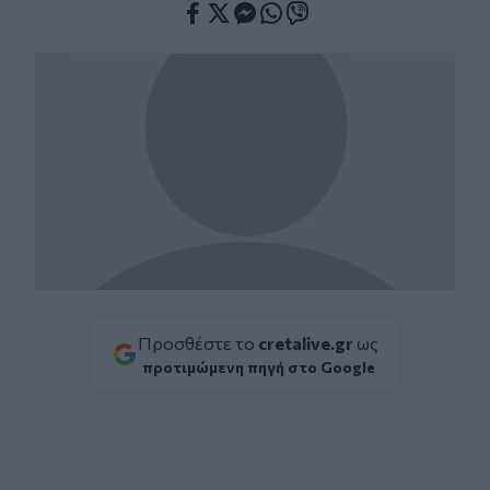
Facebook
Twitter
Messenger
Whatsapp
Viber
Προσθέστε το
cretalive.gr
ως
προτιμώμενη πηγή στο Google