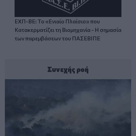
ΕΧΠ-ΒΕ: Το «Ενιαίο Πλαίσιο» που
Κατακερματίζει τη Βιομηχανία - Η σημασία
των παρεμβάσεων του ΠΑΣΕΒΙΠΕ
Συνεχής ροή