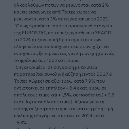
αλκοολούχων ποτών να μειώνονται κατά 2%
και τις εισαγωγές από Τρίτες χώρες να
μειώνονται κατά 3% σε σύγκριση με το 2023.
Όπως προκύπτει από τα προσωρινά στοιχεία
της EUROSTAT, που επεξεργάσθηκε ο ΣΕΑΟΠ,
το 2024 η εξαγωγική δραστηριότητα των
ελληνικών αλκοολούχων ποτών συνεχίζει να
ενισχύεται, ξεπερνώντας για 2η συνεχή χρονιά,
το φράγμα των 100 εκατ . ευρώ.
Συγκεκριμένα, σε σύγκριση με το 2023,
παρατηρείται συνολική αύξηση (εντός ΕΕ 27 &
Τρίτες Χώρες) σε αξία ευρώ κατά 7,9% που
αντιστοιχεί σε επιπλέον + 8,4 εκατ. ευρώ σε
απόλυτους τιμές και +1,5%, σε ποσότητα ( + 0,6
εκατ. kg σε απόλυτες τιμές). Αξιοσημείωτη
επίσης αύξηση παρατηρείται και στη μέση τιμή
πώλησης εξαγόμενων ποτών το 2024 κατά
+6,3% .