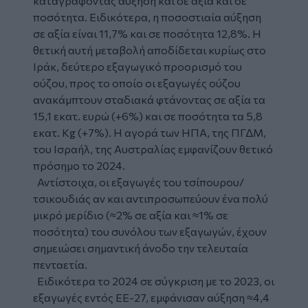
καταγράφοντας αύξηση και σε αξία και σε
ποσότητα. Ειδικότερα, η ποσοστιαία αύξηση
σε αξία είναι 11,7% και σε ποσότητα 12,8%. Η
θετική αυτή μεταβολή αποδίδεται κυρίως στο
Ιράκ, δεύτερο εξαγωγικό προορισμό του
ούζου, προς το οποίο οι εξαγωγές ούζου
ανακάμπτουν σταδιακά φτάνοντας σε αξία τα
15,1 εκατ. ευρώ (+6%) και σε ποσότητα τα 5,8
εκατ. Kg (+7%). H αγορά των ΗΠΑ, της ΠΓΔΜ,
του Ισραήλ, της Αυστραλίας εμφανίζουν θετικό
πρόσημο το 2024.
Αντίστοιχα, οι εξαγωγές του τσίπουρου/
τσικουδιάς αν και αντιπροσωπεύουν ένα πολύ
μικρό μερίδιο (≈2% σε αξία και ≈1% σε
ποσότητα) του συνόλου των εξαγωγών, έχουν
σημειώσει σημαντική άνοδο την τελευταία
πενταετία.
Ειδικότερα το 2024 σε σύγκριση με το 2023, οι
εξαγωγές εντός ΕΕ-27, εμφάνισαν αύξηση ≈4,4