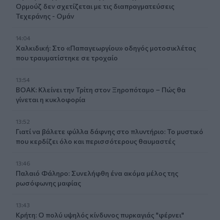
Ορμούζ δεν σχετίζεται με τις διαπραγματεύσεις
Τεχεράνης - Ομάν
14:04
Χαλκιδική: Στο «Παπαγεωργίου» οδηγός μοτοσικλέτας
που τραυματίστηκε σε τροχαίο
13:54
ΒΟΑΚ: Κλείνει την Τρίτη στον Ξηροπόταμο – Πώς θα
γίνεται η κυκλοφορία
13:52
Γιατί να βάλετε φύλλα δάφνης στο πλυντήριο: Το μυστικό
που κερδίζει όλο και περισσότερους θαυμαστές
13:46
Παλαιό Φάληρο: Συνελήφθη ένα ακόμα μέλος της
ρωσόφωνης μαφίας
13:43
Κρήτη: Ο πολύ υψηλός κίνδυνος πυρκαγιάς "φέρνει"