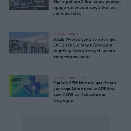
Με «προίκα» 2 δισ. ευρώ ανοίγει
δρόμο για δάνεια έως 5 δισ. σε
μικρομεσαίες
ΑΑΔΕ: Άνοιξε ξανά το σύστημα ΕΑΕ 2025 για διορθώσει
ΟΙΚΟΝΟΜΙΑ
20:57
ΑΑΔΕ: Άνοιξε ξανά το σύστημα ΕΑΕ
ΑΑΔΕ: Άνοιξε ξανά το σύστημα
ΕΑΕ 2025 για διορθώσεις και
συμπληρώσεις στοιχείων από
τους παραγωγούς
Όμιλος ΔΕΗ: Νέα συμφωνία για χαρτοφυλάκιο έργων Α
ΟΙΚΟΝΟΜΙΑ
20:38
Όμιλος ΔΕΗ: Νέα συμφωνία για χα
Όμιλος ΔΕΗ: Νέα συμφωνία για
χαρτοφυλάκιο έργων ΑΠΕ άνω
των 2 GW σε Πολωνία και
Ουγγαρία