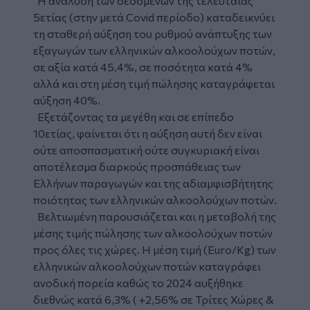
Η ανάλυση των δεδομένων της τελευταίας
5ετίας (στην μετά Covid περίοδο) καταδεικνύει
τη σταθερή αύξηση του ρυθμού ανάπτυξης των
εξαγωγών των ελληνικών αλκοολούχων ποτών,
σε αξία κατά 45,4%, σε ποσότητα κατά 4%
αλλά και στη μέση τιμή πώλησης καταγράφεται
αύξηση 40%.
Εξετάζοντας τα μεγέθη και σε επίπεδο
10ετίας, φαίνεται ότι η αύξηση αυτή δεν είναι
ούτε αποσπασματική ούτε συγκυριακή είναι
αποτέλεσμα διαρκούς προσπάθειας των
Ελλήνων παραγωγών και της αδιαμφισβήτητης
ποιότητας των ελληνικών αλκοολούχων ποτών.
Βελτιωμένη παρουσιάζεται και η μεταβολή της
μέσης τιμής πώλησης των αλκοολούχων ποτών
προς όλες τις χώρες. Η μέση τιμή (Euro/Kg) των
ελληνικών αλκοολούχων ποτών καταγράφει
ανοδική πορεία καθώς το 2024 αυξήθηκε
διεθνώς κατά 6,3% ( +2,56% σε Τρίτες Χώρες &