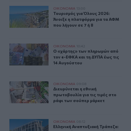
Τουρισμός για Όλους 2026: Άνοιξε η πλατφόρμα για τα 
ΟΙΚΟΝΟΜΙΑ
13:00
Τουρισμός για Όλους 2026: Άνοιξε 
Τουρισμός για Όλους 2026:
Άνοιξε η πλατφόρμα για τα ΑΦΜ
που λήγουν σε 7 ή 8
Ο «χάρτης» των πληρωμών από τον e-ΕΦΚΑ και τη ΔΥΠΑ
ΟΙΚΟΝΟΜΙΑ
10:42
Ο «χάρτης» των πληρωμών από τον 
Ο «χάρτης» των πληρωμών από
τον e-ΕΦΚΑ και τη ΔΥΠΑ έως τις
14 Αυγούστου
Διευρύνεται η εθνική πρωτοβουλία για τις τιμές στο ρά
ΟΙΚΟΝΟΜΙΑ
09:08
Διευρύνεται η εθνική πρωτοβουλία γ
Διευρύνεται η εθνική
πρωτοβουλία για τις τιμές στο
ράφι των σούπερ μάρκετ
Ελληνική Αναπτυξιακή Τράπεζα: Με «προίκα» 2 δισ. ευρώ
ΟΙΚΟΝΟΜΙΑ
08:12
Ελληνική Αναπτυξιακή Τράπεζα: Με «
Ελληνική Αναπτυξιακή Τράπεζα: