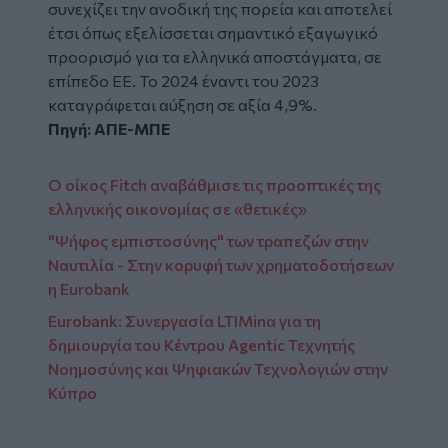
συνεχίζει την ανοδική της πορεία και αποτελεί
έτσι όπως εξελίσσεται σημαντικό εξαγωγικό
προορισμό για τα ελληνικά αποστάγματα, σε
επίπεδο ΕΕ. Το 2024 έναντι του 2023
καταγράφεται αύξηση σε αξία 4,9%.
Πηγή: ΑΠΕ-ΜΠΕ
Ο οίκος Fitch αναβάθμισε τις προοπτικές της
ελληνικής οικονομίας σε «θετικές»
"Ψήφος εμπιστοσύνης" των τραπεζών στην
Ναυτιλία - Στην κορυφή των χρηματοδοτήσεων
η Eurobank
Eurobank: Συνεργασία LTIMinα για τη
δημιουργία του Κέντρου Agentic Τεχνητής
Νοημοσύνης και Ψηφιακών Τεχνολογιών στην
Κύπρο