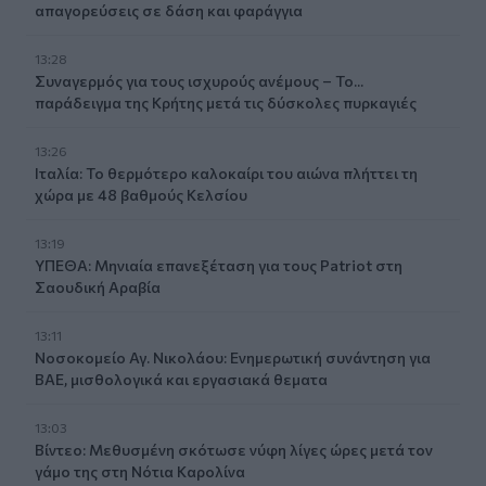
απαγορεύσεις σε δάση και φαράγγια
13:28
Συναγερμός για τους ισχυρούς ανέμους – Το...
παράδειγμα της Κρήτης μετά τις δύσκολες πυρκαγιές
13:26
Ιταλία: Το θερμότερο καλοκαίρι του αιώνα πλήττει τη
χώρα με 48 βαθμούς Κελσίου
13:19
ΥΠΕΘΑ: Μηνιαία επανεξέταση για τους Patriot στη
Σαουδική Αραβία
13:11
Νοσοκομείο Αγ. Νικολάου: Ενημερωτική συνάντηση για
ΒΑΕ, μισθολογικά και εργασιακά θεματα
13:03
Βίντεο: Μεθυσμένη σκότωσε νύφη λίγες ώρες μετά τον
γάμο της στη Νότια Καρολίνα