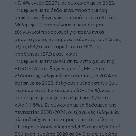
+7,14% εντός ΕΕ 27), σε σύγκριση με το 2023.
Σύμφωνα με τα δεδομένα, παρά τη μικρή
κάμψη των εξαγωγών σε ποσότητα, τα Κράτη
Μέλη της ΕΕ παραμένουν οι κυριότεροι
εξαγωγικοί προορισμοί για τα ελληνικά
αποστάγματα, αντιπροσωπεύοντας το 74% της
αξίας (84,9 εκατ. ευρώ) και το 76% της
ποσότητας (27,9 εκατ. κιλά).
Σύμφωνα με την ανάλυση των στοιχείων της
EUROSTAT, οι εξαγωγές εντός ΕΕ-27 του
κλάδου της ελληνικής ποτοποιίας, το 2024 σε
σχέση με το 2023, δείχνουν αύξηση στην αξία,
περίπου κατά 4,2 εκατ. ευρώ (+5,19%), ενώ η
ποσότητα εμφανίζει μικρή μείωση 0,5 εκατ.
κιλά (-1,8%). Σε σύγκριση με τα δεδομένα της
πενταετίας 2020-2024, οι εξαγωγές ελληνικών
αλκοολούχων ποτών προς τα κράτη μέλη της
ΕΕ παρουσίασαν αύξηση 51,4,% στην αξία (από
56,1 εκατ. ευρώ το 2020 σε 84,9 εκατ. ευρώ το