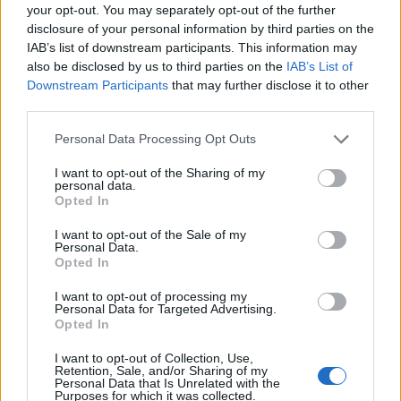
your opt-out. You may separately opt-out of the further
disclosure of your personal information by third parties on the
ΣΧΕΤΙΚΆ TAGS
IAB’s list of downstream participants. This information may
Ούζο
Εξαγωγές
Αλκοολούχα Ποτά
also be disclosed by us to third parties on the
IAB’s List of
Downstream Participants
that may further disclose it to other
third parties.
Personal Data Processing Opt Outs
Γίνε ο ρεπόρτερ του CRETALIVE
I want to opt-out of the Sharing of my
ΣΤΕΊΛΕ ΤΗΝ ΕΊΔΗΣΗ
personal data.
Opted In
I want to opt-out of the Sale of my
Personal Data.
Opted In
Ροή ειδήσεων
Δημοφιλή
I want to opt-out of processing my
Personal Data for Targeted Advertising.
Opted In
14:52
Πνιγμοί στην Ελλάδα: Γιατί κινδυνεύουν περισσότερο οι
I want to opt-out of Collection, Use,
Retention, Sale, and/or Sharing of my
άνω των 60 – Οι οδηγίες για ασφαλές κολύμπι
Personal Data that Is Unrelated with the
Purposes for which it was collected.