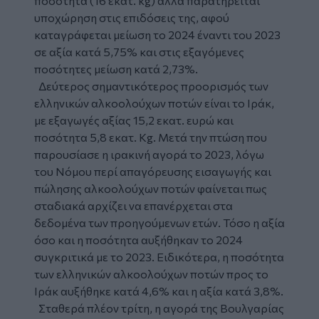
ποσότητα (16 εκατ. kg) αλλά παρατηρείται
υποχώρηση στις επιδόσεις της, αφού
καταγράφεται μείωση το 2024 έναντι του 2023
σε αξία κατά 5,75% και στις εξαγόμενες
ποσότητες μείωση κατά 2,73%.
Δεύτερος σημαντικότερος προορισμός των
ελληνικών αλκοολούχων ποτών είναι το Ιράκ,
με εξαγωγές αξίας 15,2 εκατ. ευρώ και
ποσότητα 5,8 εκατ. Kg. Μετά την πτώση που
παρουσίασε η ιρακινή αγορά το 2023, λόγω
του Νόμου περί απαγόρευσης εισαγωγής και
πώλησης αλκοολούχων ποτών φαίνεται πως
σταδιακά αρχίζει να επανέρχεται στα
δεδομένα των προηγούμενων ετών. Τόσο η αξία
όσο και η ποσότητα αυξήθηκαν το 2024
συγκριτικά με το 2023. Ειδικότερα, η ποσότητα
των ελληνικών αλκοολούχων ποτών προς το
Ιράκ αυξήθηκε κατά 4,6% και η αξία κατά 3,8%.
Σταθερά πλέον τρίτη, η αγορά της Βουλγαρίας