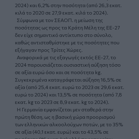
2024) και 6,2% στην ποσότητα (από 26,3 εκατ.
κιλά το 2020 σε 27,9 εκατ. κιλά το 2024).
Σύμφωνα με τον ΣΕΑΟΠ. η μείωση της
ποσότητας ως προς τα Κράτη Μέλη της ΕΕ-27
δεν είχε σημαντικό αντίκτυπο στο σύνολο,
καθώς αντισταθμίστηκε με τις ποσότητες που
εξήγαγαν προς Τρίτες Χώρες.
Αναφορικά με τις εξαγωγές εκτός ΕΕ-27, το
2024 παρουσιάζεται ουσιαστική αύξηση τόσο
σε αξία ευρώ όσο και σε ποσότητα kg.
Συγκεκριμένα καταγράφεται αύξηση 16,5% σε
αξία (από 25,4 εκατ. ευρώ το 2023 σε 29,6 εκατ.
ευρώ το 2024) και 13,5% σε ποσότητα (από 7,8
εκατ. kg το 2023 σε 8,9 εκατ. kg το 2024).
Η Γερμανία εμφανίζεται μεν σταθερά στην
πρώτη θέση, ως η βασική χώρα προορισμού
των ελληνικών αλκοολούχων ποτών, με το 35%
σε αξία (40,1 εκατ. ευρώ) και το 43,5% σε