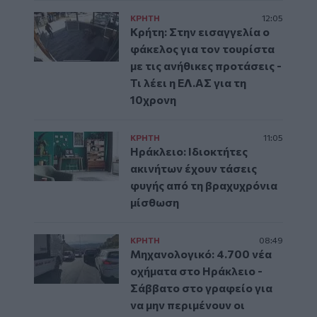
ΚΡΗΤΗ
12:05
Κρήτη: Στην εισαγγελία ο
φάκελος για τον τουρίστα
με τις ανήθικες προτάσεις -
Τι λέει η ΕΛ.ΑΣ για τη
10χρονη
ΚΡΗΤΗ
11:05
Ηράκλειο: Ιδιοκτήτες
ακινήτων έχουν τάσεις
φυγής από τη βραχυχρόνια
μίσθωση
ΚΡΗΤΗ
08:49
Μηχανολογικό: 4.700 νέα
οχήματα στο Ηράκλειο -
Σάββατο στο γραφείο για
να μην περιμένουν οι