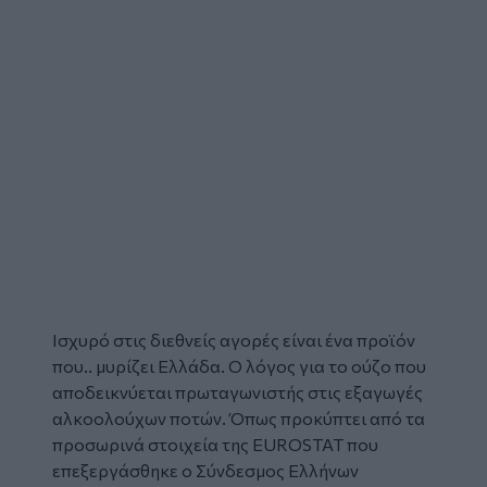
Ισχυρό στις διεθνείς αγορές είναι ένα προϊόν
που.. μυρίζει Ελλάδα. Ο λόγος για το
ούζο
που
αποδεικνύεται πρωταγωνιστής στις
εξαγωγές
αλκοολούχων ποτών. Όπως προκύπτει από τα
προσωρινά στοιχεία της EUROSTAT που
επεξεργάσθηκε ο Σύνδεσμος Ελλήνων