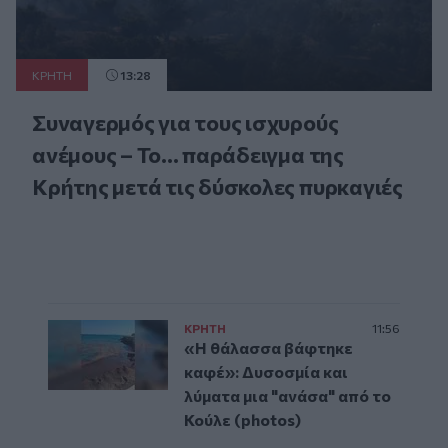
ΚΡΗΤΗ
13:28
Συναγερμός για τους ισχυρούς
ανέμους – Το... παράδειγμα της
Κρήτης μετά τις δύσκολες πυρκαγιές
ΚΡΗΤΗ
11:56
«Η θάλασσα βάφτηκε
καφέ»: Δυσοσμία και
λύματα μια "ανάσα" από το
Κούλε (photos)