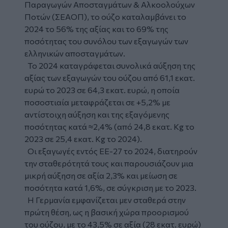
Παραγωγών Αποσταγμάτων & Αλκοολούχων
Ποτών (ΣΕΑΟΠ), το ούζο καταλαμβάνει το
2024 το 56% της αξίας και το 69% της
ποσότητας του συνόλου των εξαγωγών των
ελληνικών αποσταγμάτων.
Το 2024 καταγράφεται συνολικά αύξηση της
αξίας των εξαγωγών του ούζου από 61,1 εκατ.
ευρώ το 2023 σε 64,3 εκατ. ευρώ, η οποία
ποσοστιαία μεταφράζεται σε +5,2% με
αντίστοιχη αύξηση και της εξαγόμενης
ποσότητας κατά ≈2,4% (από 24,8 εκατ. Kg το
2023 σε 25,4 εκατ. Kg το 2024).
Οι εξαγωγές εντός ΕΕ-27 το 2024, διατηρούν
την σταθερότητά τους και παρουσιάζουν μια
μικρή αύξηση σε αξία 2,3% και μείωση σε
ποσότητα κατά 1,6%, σε σύγκριση με το 2023.
Η Γερμανία εμφανίζεται μεν σταθερά στην
πρώτη θέση, ως η βασική χώρα προορισμού
του ούζου, με το 43,5% σε αξία (28 εκατ. ευρώ)