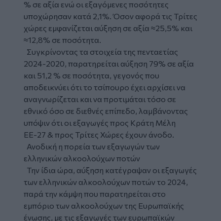
% σε αξία ενώ οι εξαγόμενες ποσότητες
υποχώρησαν κατά 2,1%. Όσον αφορά τις Τρίτες
χώρες εμφανίζεται αύξηση σε αξία ≈25,5% και
≈12,8% σε ποσότητα.
Συγκρίνοντας τα στοιχεία της πενταετίας
2024-2020, παρατηρείται αύξηση 79% σε αξία
και 51,2 % σε ποσότητα, γεγονός που
αποδεικνύει ότι το τσίπουρο έχει αρχίσει να
αναγνωρίζεται και να προτιμάται τόσο σε
εθνικό όσο σε διεθνές επίπεδο, λαμβάνοντας
υπόψιν ότι οι εξαγωγές προς Κράτη Μέλη
ΕΕ-27 & προς Τρίτες Χώρες έχουν άνοδο.
Ανοδική η πορεία των εξαγωγών των
ελληνικών αλκοολούχων ποτών
Την ίδια ώρα, αύξηση κατέγραψαν οι εξαγωγές
των ελληνικών αλκοολούχων ποτών το 2024,
παρά την κάμψη που παρατηρείται στο
εμπόριο των αλκοολούχων της Ευρωπαϊκής
ένωσης, με τις εξαγωγές των ευρωπαϊκών