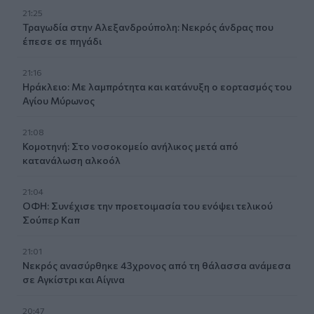
21:25
Τραγωδία στην Αλεξανδρούπολη: Νεκρός άνδρας που
έπεσε σε πηγάδι
21:16
Ηράκλειο: Με λαμπρότητα και κατάνυξη ο εορτασμός του
Αγίου Μύρωνος
21:08
Κομοτηνή: Στο νοσοκομείο ανήλικος μετά από
κατανάλωση αλκοόλ
21:04
ΟΦΗ: Συνέχισε την προετοιμασία του ενόψει τελικού
Σούπερ Καπ
21:01
Νεκρός ανασύρθηκε 43χρονος από τη θάλασσα ανάμεσα
σε Αγκίστρι και Αίγινα
20:47