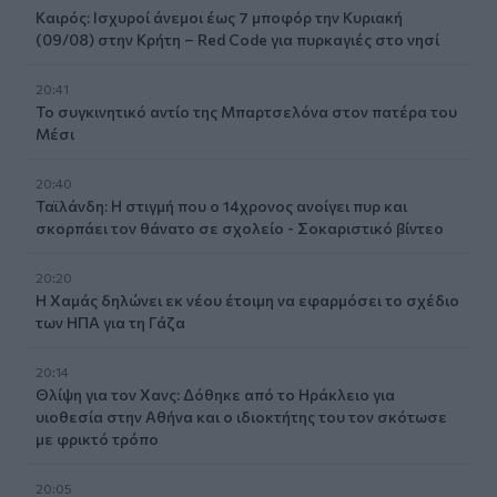
Καιρός: Ισχυροί άνεμοι έως 7 μποφόρ την Κυριακή
(09/08) στην Κρήτη – Red Code για πυρκαγιές στο νησί
20:41
Το συγκινητικό αντίο της Μπαρτσελόνα στον πατέρα του
Μέσι
20:40
Ταϊλάνδη: Η στιγμή που ο 14χρονος ανοίγει πυρ και
σκορπάει τον θάνατο σε σχολείο - Σοκαριστικό βίντεο
20:20
Η Χαμάς δηλώνει εκ νέου έτοιμη να εφαρμόσει το σχέδιο
των ΗΠΑ για τη Γάζα
20:14
Θλίψη για τον Χανς: Δόθηκε από το Ηράκλειο για
υιοθεσία στην Αθήνα και ο ιδιοκτήτης του τον σκότωσε
με φρικτό τρόπο
20:05