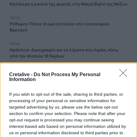
Καλύτερη η εικόνα της φωτιάς στη Μικρή Βίγλα της Νάξου
20:03
Ρέθυμνο: Πέντε άτομα έστειλαν στο νοσοκομείο
Βρετανό
19:59
Ηράκλειο: Δικογραφία για τα λύματα στο λιμάνι, πίσω
από την πλατεία 18 Άγγλων
19:48
Cretalive -
Do Not Process My Personal
Εξαρθρώθηκε ομάδα που διακινούσε ναρκωτικά στην
Information
Αθήνα και στην περιοχή της Πανεπιστημιούπολης
Ζωγράφου
If you wish to opt-out of the sale, sharing to third parties, or
processing of your personal or sensitive information for
19:33
targeted advertising by us, please use the below opt-out
Στέγνωσαν οι βρύσες σε Μαραθίτη και Βασιλειές
section to confirm your selection. Please note that after your
opt-out request is processed you may continue seeing
19:23
interest-based ads based on personal information utilized by
Τραγωδία στην Πάρο: Πνίγηκε 4χρονος σε πισίνα beach
us or personal information disclosed to third parties prior to
bar