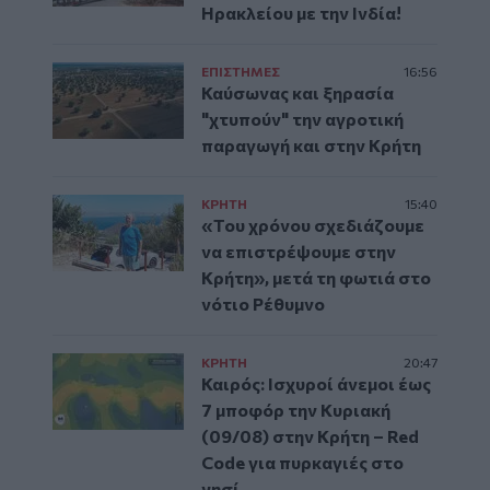
Ηρακλείου με την Ινδία!
ΕΠΙΣΤΗΜΕΣ
16:56
Καύσωνας και ξηρασία
"χτυπούν" την αγροτική
παραγωγή και στην Κρήτη
ΚΡΗΤΗ
15:40
«Του χρόνου σχεδιάζουμε
να επιστρέψουμε στην
Κρήτη», μετά τη φωτιά στο
νότιο Ρέθυμνο
ΚΡΗΤΗ
20:47
Καιρός: Ισχυροί άνεμοι έως
7 μποφόρ την Κυριακή
(09/08) στην Κρήτη – Red
Code για πυρκαγιές στο
νησί