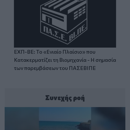
ΕΧΠ-ΒΕ: Το «Ενιαίο Πλαίσιο» που
Κατακερματίζει τη Βιομηχανία - Η σημασία
των παρεμβάσεων του ΠΑΣΕΒΙΠΕ
Συνεχής ροή