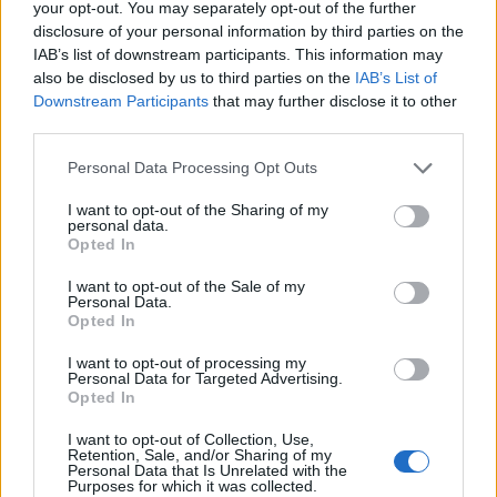
your opt-out. You may separately opt-out of the further
disclosure of your personal information by third parties on the
19:15
IAB’s list of downstream participants. This information may
Συνελήφθη 49χρονος, βασικό μέλος της εγκληματικής
also be disclosed by us to third parties on the
IAB’s List of
οργάνωσης του «Έντικ»
Downstream Participants
that may further disclose it to other
third parties.
19:13
Το Φεστιβάλ Κινηματογράφου Χανίων παρουσιάζει τις
Personal Data Processing Opt Outs
καλοκαιρινές του εκθέσεις
I want to opt-out of the Sharing of my
personal data.
19:04
Opted In
Καύσωνας και καρδιοπαθείς: Οδηγός προστασίας από
την Ελληνική Καρδιολογική Εταιρεία
I want to opt-out of the Sale of my
Personal Data.
Opted In
18:59
Μαρία Καρυστιανού: Αποχώρησε και ο Νίκος
I want to opt-out of processing my
Μπρουτζάκης από την «Ελπίδα»
Personal Data for Targeted Advertising.
Opted In
ΠΕΡΙΣΣΟΤΕΡΑ
I want to opt-out of Collection, Use,
Retention, Sale, and/or Sharing of my
Personal Data that Is Unrelated with the
Purposes for which it was collected.