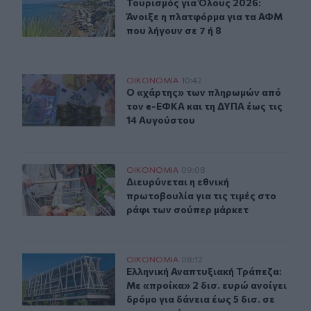
Τουρισμός για Όλους 2026: Άνοιξε 
Τουρισμός για Όλους 2026:
Άνοιξε η πλατφόρμα για τα ΑΦΜ
που λήγουν σε 7 ή 8
Ο «χάρτης» των πληρωμών από τον e-ΕΦΚΑ και τη ΔΥΠΑ
ΟΙΚΟΝΟΜΙΑ
10:42
Ο «χάρτης» των πληρωμών από τον 
Ο «χάρτης» των πληρωμών από
τον e-ΕΦΚΑ και τη ΔΥΠΑ έως τις
14 Αυγούστου
Διευρύνεται η εθνική πρωτοβουλία για τις τιμές στο ρά
ΟΙΚΟΝΟΜΙΑ
09:08
Διευρύνεται η εθνική πρωτοβουλία γ
Διευρύνεται η εθνική
πρωτοβουλία για τις τιμές στο
ράφι των σούπερ μάρκετ
Ελληνική Αναπτυξιακή Τράπεζα: Με «προίκα» 2 δισ. ευρώ
ΟΙΚΟΝΟΜΙΑ
08:12
Ελληνική Αναπτυξιακή Τράπεζα: Με «
Ελληνική Αναπτυξιακή Τράπεζα:
Με «προίκα» 2 δισ. ευρώ ανοίγει
δρόμο για δάνεια έως 5 δισ. σε