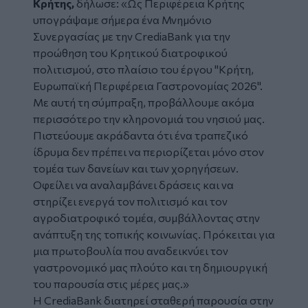
Κρήτης,
δήλωσε: «
Ως Περιφέρεια Κρήτης
υπογράψαμε σήμερα ένα Μνημόνιο
Συνεργασίας με την CrediaBank για την
προώθηση του Κρητικού διατροφικού
πολιτισμού, στο πλαίσιο του έργου "Κρήτη,
Ευρωπαϊκή Περιφέρεια Γαστρονομίας 2026".
Με αυτή τη σύμπραξη, προβάλλουμε ακόμα
περισσότερο την κληρονομιά του νησιού μας.
Πιστεύουμε ακράδαντα ότι ένα τραπεζικό
ίδρυμα δεν πρέπει να περιορίζεται μόνο στον
τομέα των δανείων και των χορηγήσεων.
Οφείλει να αναλαμβάνει δράσεις και να
στηρίζει ενεργά τον πολιτισμό και τον
αγροδιατροφικό τομέα, συμβάλλοντας στην
ανάπτυξη της τοπικής κοινωνίας. Πρόκειται για
μια πρωτοβουλία που αναδεικνύει τον
γαστρονομικό μας πλούτο και τη δημιουργική
του παρουσία στις μέρες μας.»
Η CrediaBank διατηρεί σταθερή παρουσία στην