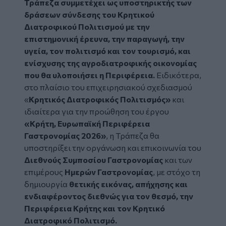
Τράπεζα συμμετέχει ως υποστηρικτής των
δράσεων σύνδεσης του Κρητικού
Διατροφικού Πολιτισμού με την
επιστημονική έρευνα, την παραγωγή, την
υγεία, τον πολιτισμό και τον τουρισμό, και
ενίσχυσης της αγροδιατροφικής οικονομίας
που θα υλοποιήσει η Περιφέρεια.
Ειδικότερα,
στο πλαίσιο του επιχειρησιακού σχεδιασμού
«
Κρητικός Διατροφικός Πολιτισμός»
και
ιδιαίτερα για την προώθηση του έργου
«Κρήτη, Ευρωπαϊκή Περιφέρεια
Γαστρονομίας 2026»
, η Τράπεζα θα
υποστηρίξει την οργάνωση και επικοινωνία του
Διεθνούς Συμποσίου Γαστρονομίας
και των
επιμέρους
Ημερών Γαστρονομίας
, με στόχο τη
δημιουργία
θετικής εικόνας, απήχησης και
ενδιαφέροντος διεθνώς για τον θεσμό, την
Περιφέρεια Κρήτης και τον Κρητικό
Διατροφικό Πολιτισμό.