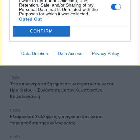
I want to opt-out of Collection, Use,
Δημήτρης Παπαμιχαήλ: Το «λεβεντόπαιδο» που έγραψε
Retention, Sale, and/or Sharing of my
Personal Data that Is Unrelated with the
τη δική του ιστορία στο ελληνικό σινεμά (video)
Purposes for which it was collected.
Opted Out
10:19
Άγιος Νικόλαος: Πρόσκληση συμμετοχής στα «Κρητικά
CONFIRM
Μαγειρέματα»
10:12
Data Deletion
Data Access
Privacy Policy
Λάρισα: Μάχη στη ΜΕΘ για τον 43χρονο που έπεσε από
ηλεκτρικό πατίνι
10:05
Στο επίκεντρο τα ζητήματα των στρατιωτικών του
Ηρακλείου – Συνάντηση με τον Κωνσταντίνο
Κεφαλογιάννη
09:59
Ελαφονήσι: Συλλήψεις για άγρα πελατών και
παρεμπόδιση της κυκλοφορίας
09:53