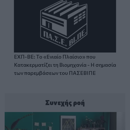
ΕΧΠ-ΒΕ: Το «Ενιαίο Πλαίσιο» που
Κατακερματίζει τη Βιομηχανία - Η σημασία
των παρεμβάσεων του ΠΑΣΕΒΙΠΕ
Συνεχής ροή