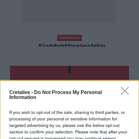
ΣΧΕΤΙΚΆ TAGS
CrediaBank
Περιφέρεια Κρήτης
Γίνε ο ρεπόρτερ του CRETALIVE
ΣΤΕΊΛΕ ΤΗΝ ΕΊΔΗΣΗ
Cretalive -
Do Not Process My Personal
Information
If you wish to opt-out of the sale, sharing to third parties, or
processing of your personal or sensitive information for
Ροή ειδήσεων
Δημοφιλή
targeted advertising by us, please use the below opt-out
section to confirm your selection. Please note that after your
opt-out request is processed you may continue seeing