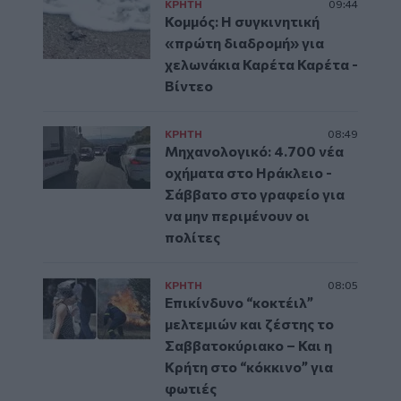
ΚΡΗΤΗ
09:44
Κομμός: Η συγκινητική
«πρώτη διαδρομή» για
χελωνάκια Καρέτα Καρέτα -
Βίντεο
ΚΡΗΤΗ
08:49
Μηχανολογικό: 4.700 νέα
οχήματα στο Ηράκλειο -
Σάββατο στο γραφείο για
να μην περιμένουν οι
πολίτες
ΚΡΗΤΗ
08:05
Επικίνδυνο “κοκτέιλ”
μελτεμιών και ζέστης το
Σαββατοκύριακο – Και η
Κρήτη στο “κόκκινο” για
φωτιές