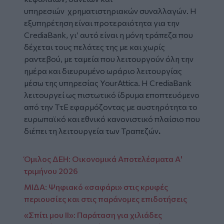
υπηρεσιών χρηματιστηριακών συναλλαγών. Η
εξυπηρέτηση είναι προτεραιότητα για την
CrediaBank, γι’ αυτό είναι η μόνη τράπεζα που
δέχεται τους πελάτες της με και χωρίς
ραντεβού, με ταμεία που λειτουργούν όλη την
ημέρα και διευρυμένο ωράριο λειτουργίας
μέσω της υπηρεσίας YourAttica. Η CrediaBank
λειτουργεί ως πιστωτικό ίδρυμα εποπτευόμενο
από την ΤτΕ εφαρμόζοντας με αυστηρότητα το
ευρωπαϊκό και εθνικό κανονιστικό πλαίσιο που
διέπει τη λειτουργεία των Τραπεζών
.
Όμιλος ΔΕΗ: Οικονομικά Αποτελέσματα Α'
τριμήνου 2026
ΜΙΔΑ: Ψηφιακό «σαφάρι» στις κρυφές
περιουσίες και στις παράνομες επιδοτήσεις
«Σπίτι μου ΙΙ»: Παράταση για χιλιάδες