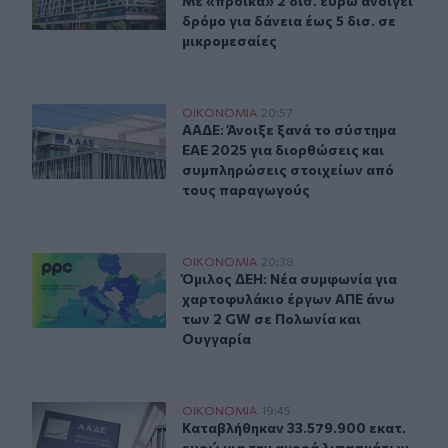
Με «προίκα» 2 δισ. ευρώ ανοίγει
δρόμο για δάνεια έως 5 δισ. σε
μικρομεσαίες
ΑΑΔΕ: Άνοιξε ξανά το σύστημα ΕΑΕ 2025 για διορθώσει
ΟΙΚΟΝΟΜΙΑ
20:57
ΑΑΔΕ: Άνοιξε ξανά το σύστημα ΕΑΕ
ΑΑΔΕ: Άνοιξε ξανά το σύστημα
ΕΑΕ 2025 για διορθώσεις και
συμπληρώσεις στοιχείων από
τους παραγωγούς
Όμιλος ΔΕΗ: Νέα συμφωνία για χαρτοφυλάκιο έργων Α
ΟΙΚΟΝΟΜΙΑ
20:38
Όμιλος ΔΕΗ: Νέα συμφωνία για χα
Όμιλος ΔΕΗ: Νέα συμφωνία για
χαρτοφυλάκιο έργων ΑΠΕ άνω
των 2 GW σε Πολωνία και
Ουγγαρία
Καταβλήθηκαν 33.579.900 εκατ. ευρώ για την αγορά λ
ΟΙΚΟΝΟΜΙΑ
19:45
Καταβλήθηκαν 33.579.900 εκατ. ευ
Καταβλήθηκαν 33.579.900 εκατ.
ευρώ για την αγορά λιπασμάτων