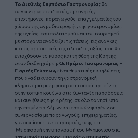
Το Διεθνές Συμπόσιο Γαστρονομίας
θα
συγκεντρώσει ειδικούς, ερευνητές,
επιστήμονες, παραγωγούς, επαγγελματίες του
χώρου της αγροδιατροφής, της γαστρονομίας,
της υγείας, του πολιτισμού και του τουρισμού
με στόχο να αναδείξει
τις τάσεις, τις ανάγκες
και τις προοπτικές της αλυσίδας αξίας, που θα
ενισχύσουν το κύρος και τη θέση της Κρήτης
στον διεθνή χάρτη.
Οι Ημέρες Γαστρονομίας –
Γιορτές Γεύσεων,
είναι θεματικές εκδηλώσεις
που αναδεικνύουν τη γαστρονομική
κληρονομιά με έμφαση στα τοπικά προϊόντα,
στην τοπική κουζίνα στις ζωντανές παραδόσεις
και συνήθειες της Κρήτης, σε όλο το νησί, υπό
την επιμέλεια Δήμων και τοπικών φορέων σε
συνεργασία με παραγωγούς, επιχειρηματίες,
γυναικείους συνεταιρισμούς, σεφ, κ.α.
Με αφορμή την υπογραφή του Μνημονίου ο
κ.
Στυλιανός Ηλιάδης, Γενικός Διευθυντής