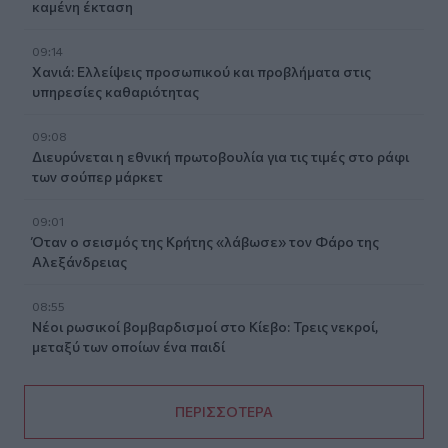
καμένη έκταση
09:14
Χανιά: Ελλείψεις προσωπικού και προβλήματα στις
υπηρεσίες καθαριότητας
09:08
Διευρύνεται η εθνική πρωτοβουλία για τις τιμές στο ράφι
των σούπερ μάρκετ
09:01
Όταν ο σεισμός της Κρήτης «λάβωσε» τον Φάρο της
Αλεξάνδρειας
08:55
Νέοι ρωσικοί βομβαρδισμοί στο Κίεβο: Τρεις νεκροί,
μεταξύ των οποίων ένα παιδί
ΠΕΡΙΣΣΟΤΕΡΑ