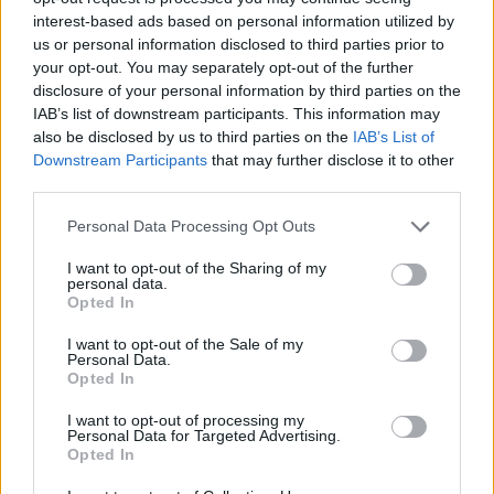
11:05
interest-based ads based on personal information utilized by
Ηράκλειο: Ιδιοκτήτες ακινήτων έχουν τάσεις φυγής από
us or personal information disclosed to third parties prior to
τη βραχυχρόνια μίσθωση
your opt-out. You may separately opt-out of the further
disclosure of your personal information by third parties on the
10:48
IAB’s list of downstream participants. This information may
Χαρδαλιάς: Καμία ανεμογεννήτρια σε καμένες και
also be disclosed by us to third parties on the
IAB’s List of
αναδασωτέες περιοχές της Αττικής
Downstream Participants
that may further disclose it to other
third parties.
10:42
Personal Data Processing Opt Outs
Ο «χάρτης» των πληρωμών από τον e-ΕΦΚΑ και τη ΔΥΠΑ
έως τις 14 Αυγούστου
I want to opt-out of the Sharing of my
personal data.
10:40
Opted In
Γαύδος: Επιχείρηση διάσωσης 31χρονης από δύσβατο
σημείο
I want to opt-out of the Sale of my
Personal Data.
Opted In
10:33
Marfin: «Δεν υπάρχει ταυτοποίηση» λέει ο δικηγόρος της
I want to opt-out of processing my
Personal Data for Targeted Advertising.
46χρονης
Opted In
10:25