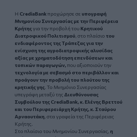
Η
CrediaBank
προχώρησε σε
υπογραφή
Μνημονίου Συνεργασίας με την Περιφέρεια
Κρήτης
για την προβολή του
Κρητικού
Διατροφικού Πολιτισμού
, στο πλαίσιο
του
ενδιαφέροντος της Τράπεζας για την
ενίσχυση της αγροδιατροφικής αλυσίδας
αξίας με χρηματοδότηση επενδύσεων και
τοπικών παραγωγών,
που αξιοποιούν την
τεχνολογία με σεβασμό στο περιβάλλον και
προάγουν την προβολή του πλούτου της
κρητικής γης
. Το Μνημόνιο Συνεργασίας
υπεγράφη μεταξύ της
Διευθύνουσας
Συμβούλου της CrediaBank, κ. Ελένης Βρεττού
και του Περιφερειάρχη Κρήτης, κ. Σταύρου
Αρναουτάκη
, στα γραφεία της Περιφέρειας
Κρήτης.
Στο πλαίσιο του Μνημονίου Συνεργασίας,
η