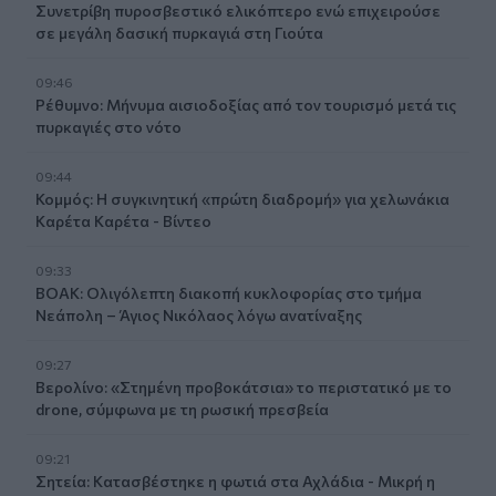
Συνετρίβη πυροσβεστικό ελικόπτερο ενώ επιχειρούσε
σε μεγάλη δασική πυρκαγιά στη Γιούτα
09:46
Ρέθυμνο: Μήνυμα αισιοδοξίας από τον τουρισμό μετά τις
πυρκαγιές στο νότο
09:44
Κομμός: Η συγκινητική «πρώτη διαδρομή» για χελωνάκια
Καρέτα Καρέτα - Βίντεο
09:33
ΒΟΑΚ: Ολιγόλεπτη διακοπή κυκλοφορίας στο τμήμα
Νεάπολη – Άγιος Νικόλαος λόγω ανατίναξης
09:27
Βερολίνο: «Στημένη προβοκάτσια» το περιστατικό με το
drone, σύμφωνα με τη ρωσική πρεσβεία
09:21
Σητεία: Κατασβέστηκε η φωτιά στα Αχλάδια - Μικρή η