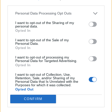
third parties.
Καστέλι: Έπεσαν οι υπογραφές για τα συστήματα
αεροναυτιλίας του νέου αεροδρομίου - "Στόχος τον
Personal Data Processing Opt Outs
Νοέμβριο του 2028 να λειτουργεί"
I want to opt-out of the Sharing of my
10:09
personal data.
Opted In
Η μεγάλη αλλαγή στις συσκευασίες: Τι αλλάζει στην ΕΕ
από τις 12 Αυγούστου
I want to opt-out of the Sale of my
Personal Data.
10:07
Opted In
Τι θα δούμε στα Κηποθέατρα Ηρακλείου το
Σαββατοκύριακο
I want to opt-out of processing my
Personal Data for Targeted Advertising.
Opted In
10:00
«Το Δικαίωμα» γίνεται λογοτεχνία: Ο Δήμος Αγίου
I want to opt-out of Collection, Use,
Retention, Sale, and/or Sharing of my
Νικολάου προκηρύσσει τον 33ο Πανελλήνιο Λογοτεχνικό
Personal Data that Is Unrelated with the
Διαγωνισμό
Purposes for which it was collected.
Opted Out
09:57
CONFIRM
Κέιτι Πέρι και Τζάστιν Τριντό αχώριστοι στις διακοπές
τους στην Ελλάδα