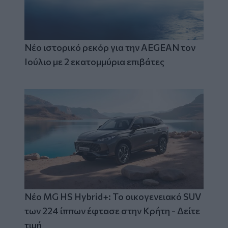
Νέο ιστορικό ρεκόρ για την AEGEAN τον
Ιούλιο με 2 εκατομμύρια επιβάτες
Νέο MG HS Hybrid+: Το οικογενειακό SUV
των 224 ίππων έφτασε στην Κρήτη - Δείτε
τιμή