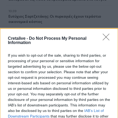
10:39
Ευτύχιος Σαρτζετάκης: Οι πυρκαγιές έχουν τεράστιο
οικονομικό κόστος
10:38
Cretalive -
Do Not Process My Personal
Εξιχνιάστηκαν δύο εμπρησμοί στο Ρέθυμνο - Δικογραφία
Information
σε βάρος δύο ανδρών
If you wish to opt-out of the sale, sharing to third parties, or
10:36
processing of your personal or sensitive information for
Εκ περιτροπής η κυκλοφορία έξω από το ΙΤΕ λόγω των
έργων για το νέο πεζοδρόμιο (video)
targeted advertising by us, please use the below opt-out
section to confirm your selection. Please note that after your
opt-out request is processed you may continue seeing
10:26
interest-based ads based on personal information utilized by
Στα Χανιά ο Κυριάκος Μητσοτάκης
us or personal information disclosed to third parties prior to
your opt-out. You may separately opt-out of the further
10:17
disclosure of your personal information by third parties on the
Προσοχή! Ο ΕΦΚΑ… δαγκώνει τους ανυποψίαστους
IAB’s list of downstream participants. This information may
πολίτες!
also be disclosed by us to third parties on the
IAB’s List of
Downstream Participants
that may further disclose it to other
10:15