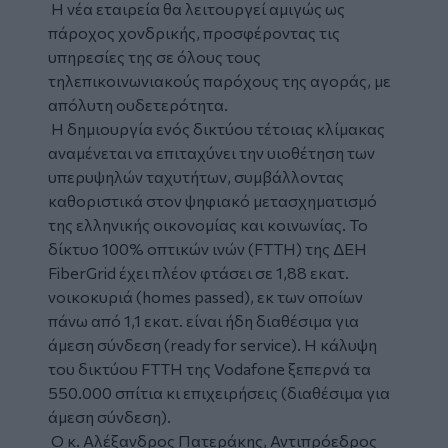
Η νέα εταιρεία θα λειτουργεί αμιγώς ως
πάροχος χονδρικής, προσφέροντας τις
υπηρεσίες της σε όλους τους
τηλεπικοινωνιακούς παρόχους της αγοράς, με
απόλυτη ουδετερότητα.
Η δημιουργία ενός δικτύου τέτοιας κλίμακας
αναμένεται να επιταχύνει την υιοθέτηση των
υπερυψηλών ταχυτήτων, συμβάλλοντας
καθοριστικά στον ψηφιακό μετασχηματισμό
της ελληνικής οικονομίας και κοινωνίας. Το
δίκτυο 100% οπτικών ινών (FTTH) της ΔΕΗ
FiberGrid έχει πλέον φτάσει σε 1,88 εκατ.
νοικοκυριά (homes passed), εκ των οποίων
πάνω από 1,1 εκατ. είναι ήδη διαθέσιμα για
άμεση σύνδεση (ready for service). Η κάλυψη
του δικτύου FTTH της Vodafone ξεπερνά τα
550.000 σπίτια κι επιχειρήσεις (διαθέσιμα για
άμεση σύνδεση).
Ο κ. Αλέξανδρος Πατεράκης, Αντιπρόεδρος