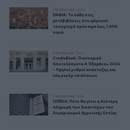
ΕΝΦΙΑ: Τα λάθη στις μεταβιβάσεις που φέρνουν τσουχτ
ΟΙΚΟΝΟΜΙΑ
05:52
ΕΝΦΙΑ: Τα λάθη στις μεταβιβάσεις
ΕΝΦΙΑ: Τα λάθη στις
μεταβιβάσεις που φέρνουν
τσουχτερά πρόστιμα έως 1.000
ευρώ
CrediaBank: Οικονομικά Αποτελέσματα A ’Εξαμήνου 202
ΟΙΚΟΝΟΜΙΑ
18:37
CrediaBank: Οικονομικά Αποτελέσμα
CrediaBank: Οικονομικά
Αποτελέσματα A ’Εξαμήνου 2026
- Υψηλοί ρυθμοί ανάπτυξης και
νέα ρεκόρ επιδόσεων
ΟΠΕΚΑ: Πότε θα γίνει η δεύτερη πληρωμή των δικαιού
ΟΙΚΟΝΟΜΙΑ
17:06
ΟΠΕΚΑ: Πότε θα γίνει η δεύτερη π
ΟΠΕΚΑ: Πότε θα γίνει η δεύτερη
πληρωμή των δικαιούχων του
Λογαριασμού Αγροτικής Εστίας