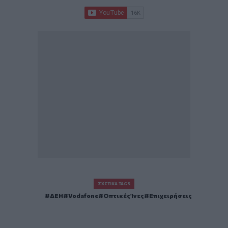
ΣΧΕΤΙΚΆ TAGS
ΔΕΗ
Vodafone
Οπτικές Ίνες
Επιχειρήσεις