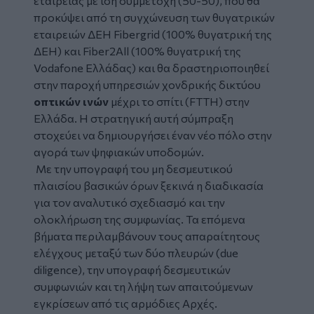
εταιρείας με ίση συμμετοχή (50-50), που θα
προκύψει από τη συγχώνευση των θυγατρικών
εταιρειών ΔΕΗ Fibergrid (100% θυγατρική της
ΔΕΗ) και Fiber2All (100% θυγατρική της
Vodafone Ελλάδας) και θα δραστηριοποιηθεί
στην παροχή υπηρεσιών χονδρικής δικτύου
οπτικών ινών
μέχρι το σπίτι (FTTH) στην
Ελλάδα. Η στρατηγική αυτή σύμπραξη
στοχεύει να δημιουργήσει έναν νέο πόλο στην
αγορά των ψηφιακών υποδομών.
Με την υπογραφή του μη δεσμευτικού
πλαισίου βασικών όρων ξεκινά η διαδικασία
για τον αναλυτικό σχεδιασμό και την
ολοκλήρωση της συμφωνίας. Τα επόμενα
βήματα περιλαμβάνουν τους απαραίτητους
ελέγχους μεταξύ των δύο πλευρών (due
diligence), την υπογραφή δεσμευτικών
συμφωνιών και τη λήψη των απαιτούμενων
εγκρίσεων από τις αρμόδιες Αρχές.