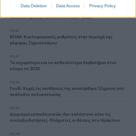
09:54
Data Deletion
Data Access
Privacy Policy
Περιφέρεια Κρήτης: Σε εξέλιξη το Πρόγραμμα
Καταπολέμησης Κουνουπιών 2026–2028
09:47
ΒΟΑΚ: Κυκλοφοριακές ρυθμίσεις στην περιοχή της
γέφυρας Ξηροποτάμου
09:47
Τα ισχυρότερα και τα ασθενέστερα διαβατήρια στον
κόσμο το 2026
09:36
Γουδί: Χωρίς τις αισθήσεις της ανασύρθηκε 53χρονη από
ακάλυπτο πολυκατοικίας
09:35
Διορισμοί εκπαιδευτικών: Δεν καλύπτουν ούτε τις
συνταξιοδοτήσεις- Ελάχιστες οι θέσεις στο Ηράκλειο
09:28