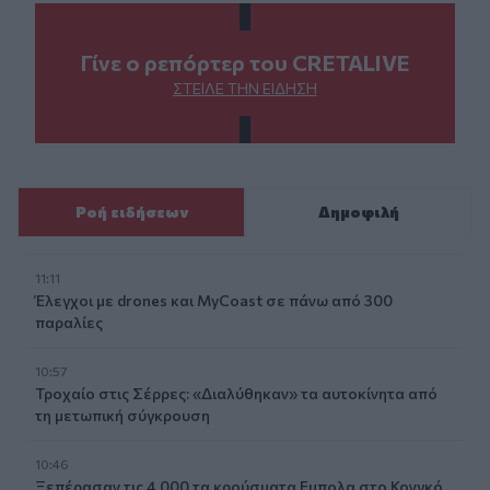
Γίνε ο ρεπόρτερ του CRETALIVE
ΣΤΕΊΛΕ ΤΗΝ ΕΊΔΗΣΗ
Ροή ειδήσεων
Δημοφιλή
11:11
Έλεγχοι με drones και MyCoast σε πάνω από 300
παραλίες
10:57
Τροχαίο στις Σέρρες: «Διαλύθηκαν» τα αυτοκίνητα από
τη μετωπική σύγκρουση
10:46
Ξεπέρασαν τις 4.000 τα κρούσματα Εμπολα στο Κονγκό