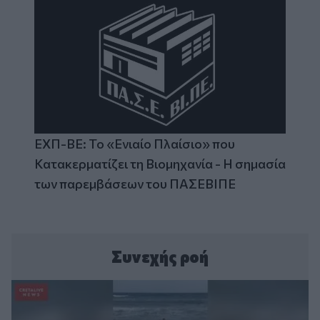
ΕΧΠ-ΒΕ: Το «Ενιαίο Πλαίσιο» που
Κατακερματίζει τη Βιομηχανία - Η σημασία
των παρεμβάσεων του ΠΑΣΕΒΙΠΕ
Συνεχής ροή