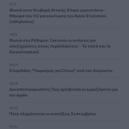
11:13
Φωτιά στον Κουβαρά Αττικής: Κάηκε εργοστάσιο -
Μήνυμα του 112 για εκκένωση του Αγίου Στυλιανού
(vid+photos)
11:03
Φωτιά στο Ρέθυμνο: Ξεκινούν οι αιτήσεις για
αποζημιώσεις στους πυρόπληκτους - Τα ποσά και τα
δικαιολογητικά
10:59
Σπυριδάκη: "Τουρισμός για Όλους" από τον Αύγουστο
10:58
Δεκαπενταύγουστος: Πώς αμείβονται οι εργαζόμενοι για
την αργία
10:53
Πότε πληρώνονται οι συντάξεις Σεπτεμβρίου
10:52