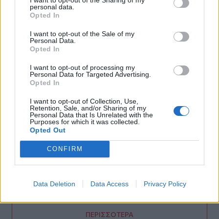
personal data.
10:30
Opted In
ΒΟΑΚ: Σεπτέμβριο η παράδοση των 10,2 χλμ του
τμήματος Νεάπολη - Άγιος Νικόλαος
I want to opt-out of the Sale of my
Personal Data.
10:23
Opted In
Καρυστιανού για τις αποχωρήσεις: «Δεν μπορώ να δεχθώ
I want to opt-out of processing my
εκβιασμούς - Δεν ήταν όλοι καλοπροαίρετοι»
Personal Data for Targeted Advertising.
Opted In
10:22
ΠΟΓΕΔΥ: Απάντηση στις επικρίσεις για το Antinero – «Η
I want to opt-out of Collection, Use,
Retention, Sale, and/or Sharing of my
πρόληψη δεν καταργεί τον κίνδυνο πυρκαγιάς»
Personal Data that Is Unrelated with the
Purposes for which it was collected.
Opted Out
10:19
Νεκρός 72χρονος Σουηδός σε παραλία της Ρόδου
CONFIRM
10:17
Από την κοινωνική εκδήλωση στο νοσοκομείο ανήλικος
που κατανάλωσε αλκοόλ - Δύο συλλήψεις
Data Deletion
Data Access
Privacy Policy
ΠΕΡΙΣΣΟΤΕΡΑ