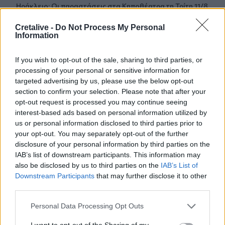
Ηράκλειο: Οι παραστάσεις στα Κηποθέατρα τη Τρίτη 11/8
Cretalive -
Do Not Process My Personal
10:47
Information
Συναγερμός της Τροχαίας για τους «ραλίστες» οδηγούς
των άδειων δρόμων
If you wish to opt-out of the sale, sharing to third parties, or
processing of your personal or sensitive information for
10:40
targeted advertising by us, please use the below opt-out
Ηλικιωμένη ανασύρθηκε νεκρή από τη θάλασσα στην
Κατερίνη
section to confirm your selection. Please note that after your
opt-out request is processed you may continue seeing
interest-based ads based on personal information utilized by
10:33
us or personal information disclosed to third parties prior to
«Σαλπάρουμε για Γυμνάσιο!» από το ΚΕΣΑΝ Ηρακλείου
your opt-out. You may separately opt-out of the further
disclosure of your personal information by third parties on the
10:32
IAB’s list of downstream participants. This information may
Κατερίνα Παπουτσάκη: Η καλοκαιρινή «πασαρέλα» με
also be disclosed by us to third parties on the
IAB’s List of
μαγιό και τα αποθεωτικά σχόλια
Downstream Participants
that may further disclose it to other
third parties.
10:31
Ηράκλειο: Κατήγγειλε τον πρώην της ότι την
Personal Data Processing Opt Outs
παρακολουθούσε με GPS
I want to opt-out of the Sharing of my