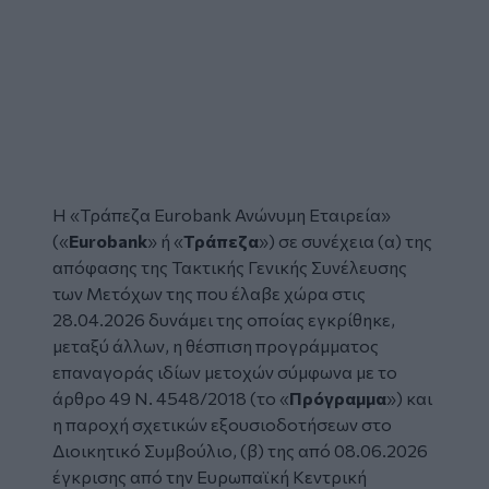
Η «Τράπεζα Eurobank Ανώνυμη Εταιρεία»
(«
Eurobank
» ή «
Τράπεζα
») σε συνέχεια (α) της
απόφασης της Τακτικής Γενικής Συνέλευσης
των Μετόχων της που έλαβε χώρα στις
28.04.2026 δυνάμει της οποίας εγκρίθηκε,
μεταξύ άλλων, η θέσπιση προγράμματος
επαναγοράς ιδίων μετοχών σύμφωνα με το
άρθρο 49 Ν. 4548/2018 (το «
Πρόγραμμα
») και
η παροχή σχετικών εξουσιοδοτήσεων στο
Διοικητικό Συμβούλιο, (β) της από 08.06.2026
έγκρισης από την Ευρωπαϊκή Κεντρική