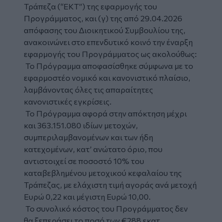
Τράπεζα (“ΕΚΤ”) της εφαρμογής του
Προγράμματος, και (γ) της από 29.04.2026
απόφασης του Διοικητικού Συμβουλίου της,
ανακοινώνει στο επενδυτικό κοινό την έναρξη
εφαρμογής του Προγράμματος ως ακολούθως:
Το Πρόγραμμα αποφασίσθηκε σύμφωνα με το
εφαρμοστέο νομικό και κανονιστικό πλαίσιο,
λαμβάνοντας όλες τις απαραίτητες
κανονιστικές εγκρίσεις.
Το Πρόγραμμα αφορά στην απόκτηση μέχρι
και 363.151.080 ιδίων μετοχών,
συμπεριλαμβανομένων και των ήδη
κατεχομένων, κατ’ ανώτατο όριο, που
αντιστοιχεί σε ποσοστό 10% του
καταβεβλημένου μετοχικού κεφαλαίου της
Τράπεζας, με ελάχιστη τιμή αγοράς ανά μετοχή
Ευρώ 0,22 και μέγιστη Ευρώ 10,00.
Το συνολικό κόστος του Προγράμματος δεν
θα ξεπεράσει το ποσό των €288 εκατ..