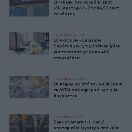
Eurobank: Νέα αγορά 1,1 εκατ. ιδίω
Eurobank: Νέα αγορά 1,1 εκατ.
ιδίων μετοχών - Στα €4,92 εκατ.
το κόστος
Εξοικονομώ - Επιχειρώ: Παράταση έως τις 30 Νοεμβρίο
ΟΙΚΟΝΟΜΙΑ
10:10
Εξοικονομώ - Επιχειρώ: Παράταση έ
Εξοικονομώ - Επιχειρώ:
Παράταση έως τις 30 Νοεμβρίου
για περισσότερες από 400
επιχειρήσεις
Οι πληρωμές από τον e-ΕΦΚΑ και τη ΔΥΠΑ από σήμερα έ
ΟΙΚΟΝΟΜΙΑ
07:33
Οι πληρωμές από τον e-ΕΦΚΑ και τ
Οι πληρωμές από τον e-ΕΦΚΑ και
τη ΔΥΠΑ από σήμερα έως τις 14
Αυγούστου
Bank of America: Η Gen Z αποταμιεύει λιγότερο από κάθε
ΟΙΚΟΝΟΜΙΑ
22:19
Bank of America: Η Gen Z αποταμιεύ
Bank of America: Η Gen Z
αποταμιεύει λιγότερο από κάθε