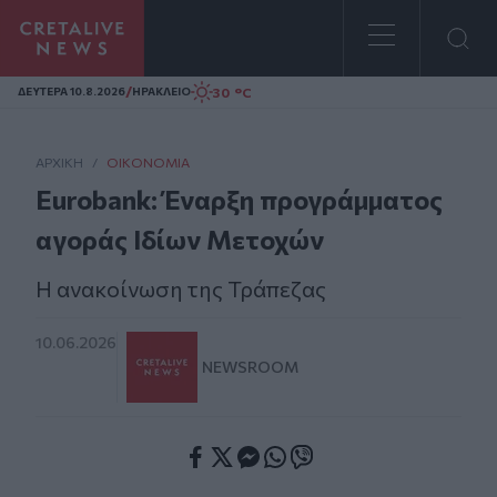
Homepage
/
30 °C
ΔΕΥΤΕΡΑ 10.8.2026
ΗΡΑΚΛΕΙΟ
ΑΡΧΙΚΗ
/
ΟΙΚΟΝΟΜΊΑ
Eurobank: Έναρξη προγράμματος
αγοράς Ιδίων Μετοχών
Η ανακοίνωση της Τράπεζας
10.06.2026
NEWSROOM
Facebook
Twitter
Messenger
Whatsapp
Viber