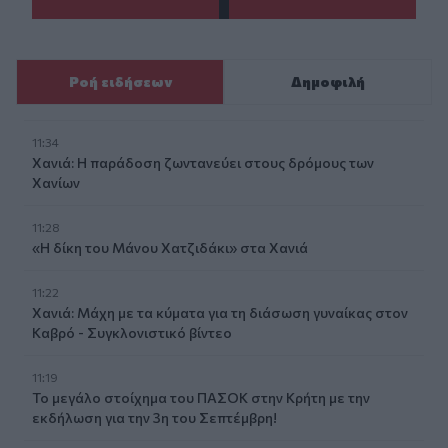
Ροή ειδήσεων
Δημοφιλή
11:34
Χανιά: Η παράδοση ζωντανεύει στους δρόμους των
Χανίων
11:28
«Η δίκη του Μάνου Χατζιδάκι» στα Χανιά
11:22
Χανιά: Μάχη με τα κύματα για τη διάσωση γυναίκας στον
Καβρό - Συγκλονιστικό βίντεο
11:19
Το μεγάλο στοίχημα του ΠΑΣΟΚ στην Κρήτη με την
εκδήλωση για την 3η του Σεπτέμβρη!