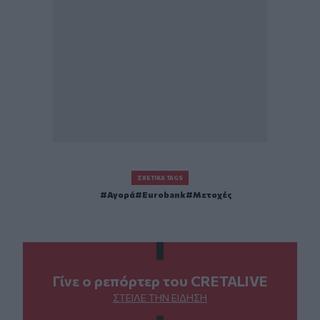
ΣΧΕΤΙΚΆ TAGS
Αγορά
Eurobank
Μετοχές
Γίνε ο ρεπόρτερ του CRETALIVE
ΣΤΕΊΛΕ ΤΗΝ ΕΊΔΗΣΗ