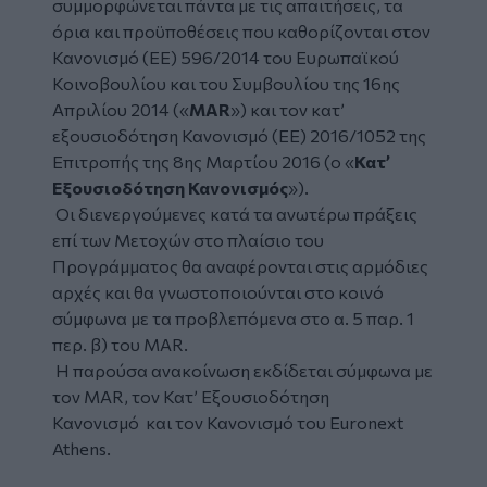
συμμορφώνεται πάντα με τις απαιτήσεις, τα
όρια και προϋποθέσεις που καθορίζονται στον
Κανονισμό (ΕΕ) 596/2014 του Ευρωπαϊκού
Κοινοβουλίου και του Συμβουλίου της 16ης
Απριλίου 2014 («
MAR
») και τον κατ’
εξουσιοδότηση Κανονισμό (ΕΕ) 2016/1052 της
Επιτροπής της 8ης Μαρτίου 2016 (ο «
Κατ’
Εξουσιοδότηση
Κανονισμός
»).
Οι διενεργούμενες κατά τα ανωτέρω πράξεις
επί των Μετοχών στο πλαίσιο του
Προγράμματος θα αναφέρονται στις αρμόδιες
αρχές και θα γνωστοποιούνται στο κοινό
σύμφωνα με τα προβλεπόμενα στο α. 5 παρ. 1
περ. β) του MAR.
Η παρούσα ανακοίνωση εκδίδεται σύμφωνα με
τον MAR, τον Κατ’ Εξουσιοδότηση
Κανονισμό και τον Κανονισμό του Euronext
Athens.