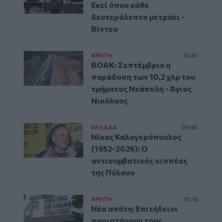
Εκεί όπου κάθε
δευτερόλεπτο μετράει -
Βίντεο
ΚΡΗΤΗ
10:30
ΒΟΑΚ: Σεπτέμβριο η
παράδοση των 10,2 χλμ του
τμήματος Νεάπολη - Άγιος
Νικόλαος
ΕΛΛAΔΑ
09:46
Νίκος Καλογερόπουλος
(1952-2026): O
αντισυμβατικός «ιππέας
της Πύλου»
ΚΡΗΤΗ
10:16
Νέα απάτη: Επιτήδειοι
παριστάνουν τους