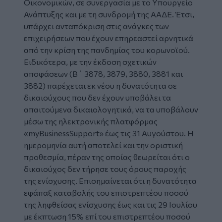
Οικονομικών
, σε συνεργασία με το Υπουργείο
Ανάπτυξης και με τη συνδρομή της
ΑΑΔΕ
. Έτσι,
υπάρχει ανταπόκριση στις ανάγκες των
επιχειρήσεων που έχουν επηρεαστεί αρνητικά
από την κρίση της πανδημίας του κορωνοϊού.
Ειδικότερα, με την έκδοση σχετικών
αποφάσεων (Β΄ 3878, 3879, 3880, 3881 και
3882) παρέχεται εκ νέου η δυνατότητα σε
δικαιούχους που δεν έχουν υποβάλει τα
απαιτούμενα δικαιολογητικά, να τα υποβάλουν
μέσω της ηλεκτρονικής πλατφόρμας
«myBusinessSupport» έως τις 31 Αυγούστου. Η
ημερομηνία αυτή αποτελεί και την οριστική
προθεσμία, πέραν της οποίας θεωρείται ότι ο
δικαιούχος δεν τήρησε τους όρους παροχής
της ενίσχυσης. Επισημαίνεται ότι η δυνατότητα
εφάπαξ καταβολής του επιστρεπτέου ποσού
της ληφθείσας ενίσχυσης έως και τις 29 Ιουλίου
με έκπτωση 15% επί του επιστρεπτέου ποσού