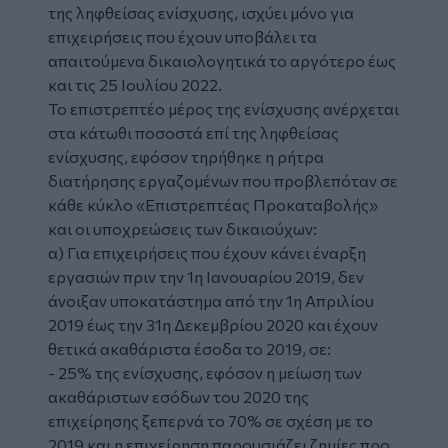
της ληφθείσας ενίσχυσης, ισχύει μόνο για
επιχειρήσεις που έχουν υποβάλει τα
απαιτούμενα δικαιολογητικά το αργότερο έως
και τις 25 Ιουλίου 2022.
Το επιστρεπτέο μέρος της ενίσχυσης ανέρχεται
στα κάτωθι ποσοστά επί της ληφθείσας
ενίσχυσης, εφόσον τηρήθηκε η ρήτρα
διατήρησης εργαζομένων που προβλεπόταν σε
κάθε κύκλο «Επιστρεπτέας Προκαταβολής»
και οι υποχρεώσεις των δικαιούχων:
α) Για επιχειρήσεις που έχουν κάνει έναρξη
εργασιών πριν την 1η Ιανουαρίου 2019, δεν
άνοιξαν υποκατάστημα από την 1η Απριλίου
2019 έως την 31η Δεκεμβρίου 2020 και έχουν
θετικά ακαθάριστα έσοδα το 2019, σε:
- 25% της ενίσχυσης, εφόσον η μείωση των
ακαθάριστων εσόδων του 2020 της
επιχείρησης ξεπερνά το 70% σε σχέση με το
2019 και η επιχείρηση παρουσιάζει ζημίες προ