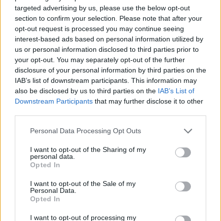
07:37
targeted advertising by us, please use the below opt-out
Σαουδική Αραβία, Τουρκία και Πακιστάν υπογράφουν
section to confirm your selection. Please note that after your
αμυντική συμφωνία
opt-out request is processed you may continue seeing
interest-based ads based on personal information utilized by
07:31
us or personal information disclosed to third parties prior to
Σήμερα η δεύτερη πληρωμή των δικαιούχων του
your opt-out. You may separately opt-out of the further
Λογαριασμού Αγροτικής Εστίας
disclosure of your personal information by third parties on the
IAB’s list of downstream participants. This information may
07:25
also be disclosed by us to third parties on the
IAB’s List of
Εορτολόγιο: Ποιοι γιορτάζουν σήμερα 7 Αυγούστου
Downstream Participants
that may further disclose it to other
third parties.
07:17
Νέο Διεθνές Αεροδρόμιο Ηρακλείου: Σήμερα οι
Personal Data Processing Opt Outs
υπογραφές για τα Συστήματα Αεροναυτιλίας
I want to opt-out of the Sharing of my
personal data.
07:10
Opted In
Ταϋλάνδη: Μαθητής άνοιξε πυρ μέσα σε σχολείο –
Αναφορές για νεκρούς
I want to opt-out of the Sale of my
Personal Data.
Opted In
07:03
Υπόθεση Marfin: Ενώπιον της Δικαιοσύνης σήμερα η
I want to opt-out of processing my
46χρονη κατηγορούμενη για τη φονική επίθεση