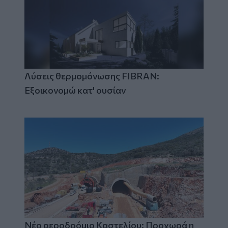
Λύσεις θερμομόνωσης FIBRAN:
Εξοικονομώ κατ' ουσίαν
Νέο αεροδρόμιο Καστελίου: Προχωρά η