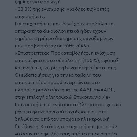
ζημίες προ φόρων, ή
- 33,3% της ενίσχυσης, για όλες τις λοιπές
επιχειρήσεις.
Για επιχειρήσεις που δεν έχουν υποβάλει τα
απαραίτητα δικαιολογητικά ή δεν έχουν
τηρήσει τη ρήτρα διατήρησης εργαζομένων
που προβλεπόταν σε κάθε κύκλο
«Επιστρεπτέας Προκαταβολής», η ενίσχυση
επιστρέφεται στο σύνολό της (100%), εφάπαξ
και εντόκως, χωρίς τη δυνατότητα έκπτωσης.
Οι ειδοποιήσεις για την καταβολή του
επιστρεπτέου ποσού αναρτώνται στο
πληροφοριακό σύστημα της ΑΑΔΕ myAADE,
στην επιλογή «Μητρώο & Επικοινωνία / e-
Κοινοποιήσεις», ενώ αποστέλλεται και σχετικό
μήνυμα ηλεκτρονικού ταχυδρομείου στη
δηλωθείσα από τον υπόχρεο ηλεκτρονική
διεύθυνση. Κατόπιν, οι επιχειρήσεις μπορούν
να δουν τις οφειλές τους από το επιστρεπτέο