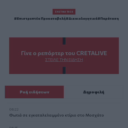
ΣΧΕΤΙΚΆ TAGS
Επιστρεπτέα Προκαταβολή
Δικαιολογητικά
Παράταση
Γίνε ο ρεπόρτερ του CRETALIVE
ΣΤΕΊΛΕ ΤΗΝ ΕΊΔΗΣΗ
Ροή ειδήσεων
Δημοφιλή
08:22
Φωτιά σε εγκαταλελειμμένο κτίριο στο Μοσχάτο
08:15