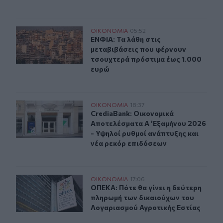
ΕΝΦΙΑ: Τα λάθη στις μεταβιβάσεις που φέρνουν τσουχτ
ΟΙΚΟΝΟΜΙΑ
05:52
ΕΝΦΙΑ: Τα λάθη στις μεταβιβάσεις
ΕΝΦΙΑ: Τα λάθη στις
μεταβιβάσεις που φέρνουν
τσουχτερά πρόστιμα έως 1.000
ευρώ
CrediaBank: Οικονομικά Αποτελέσματα A ’Εξαμήνου 202
ΟΙΚΟΝΟΜΙΑ
18:37
CrediaBank: Οικονομικά Αποτελέσμα
CrediaBank: Οικονομικά
Αποτελέσματα A ’Εξαμήνου 2026
- Υψηλοί ρυθμοί ανάπτυξης και
νέα ρεκόρ επιδόσεων
ΟΠΕΚΑ: Πότε θα γίνει η δεύτερη πληρωμή των δικαιού
ΟΙΚΟΝΟΜΙΑ
17:06
ΟΠΕΚΑ: Πότε θα γίνει η δεύτερη π
ΟΠΕΚΑ: Πότε θα γίνει η δεύτερη
πληρωμή των δικαιούχων του
Λογαριασμού Αγροτικής Εστίας