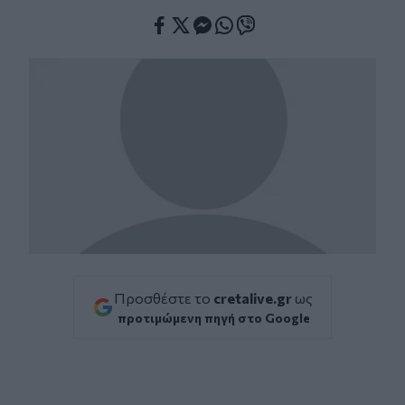
Facebook
Twitter
Messenger
Whatsapp
Viber
Προσθέστε το
cretalive.gr
ως
προτιμώμενη πηγή στο Google