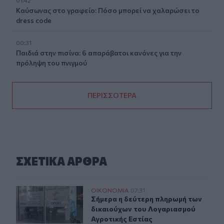
Καύσωνας στο γραφείο: Πόσο μπορεί να χαλαρώσει το
dress code
00:31
Παιδιά στην πισίνα: 6 απαράβατοι κανόνες για την
πρόληψη του πνιγμού
ΠΕΡΙΣΣΟΤΕΡΑ
ΣΧΕΤΙΚA AΡΘΡΑ
Σήμερα η δεύτερη πληρωμή των δικαιούχων του Λογαρι
ΟΙΚΟΝΟΜΙΑ
07:31
Σήμερα η δεύτερη πληρωμή των δικ
Σήμερα η δεύτερη πληρωμή των
δικαιούχων του Λογαριασμού
Αγροτικής Εστίας