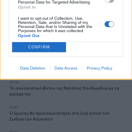
Personal Data for Targeted Advertising.
Opted In
06:57
I want to opt-out of Collection, Use,
Υψηλός και σήμερα ο κίνδυνος πυρκαγιάς στην Κρήτη
Retention, Sale, and/or Sharing of my
Personal Data that Is Unrelated with the
Purposes for which it was collected.
05:52
Opted Out
ΕΝΦΙΑ: Τα λάθη στις μεταβιβάσεις που φέρνουν
τσουχτερά πρόστιμα έως 1.000 ευρώ
CONFIRM
04:41
Τα φρούτα που επιλέγουν 4 ενδοκρινολόγοι για καλύτερο
Data Deletion
Data Access
Privacy Policy
έλεγχο του σακχάρου
03:34
Το απολαυστικό βίντεο της Νατάσας Θεοδωρίδου με τη
μητέρα της
02:51
Ο έρωτας θα πρωταγωνιστήσει στη ζωή αυτών των
ζωδίων τον Αύγουστο
01:42