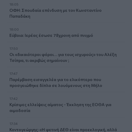
18:05
ΟΦΗ: Σπουδαία επένδυση με τον Κωνσταντίνο
Παπαδάκη
18:00
Εύβοια: Ιερέας έσωσε 78χρονη από πνιγμό
17:50
Οι «δικαιότεροι φόροι… για τους ισχυρούς» του Αλέξη
Τσίπρα, τι ακριβώς σημαίνουν ;
17:47
Παρέμβαση εισαγγελέα για το ελικόπτερο που
προσγειώθηκε δίπλα σε λουόμενους στη Μήλο
17:42
Κρίσιμες ελλείψεις αίματος - Έκκληση της ΕΟΘΑ για
αιμοδοσία
17:34
Κοντογεώργης: «Η φετινή ΔΕΘ είναι προεκλογική, αλλά