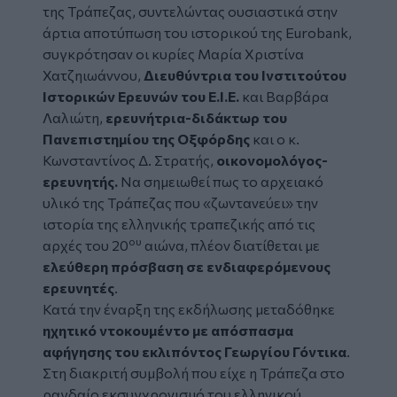
της Τράπεζας, συντελώντας ουσιαστικά στην
άρτια αποτύπωση του ιστορικού της Eurobank,
συγκρότησαν οι κυρίες Μαρία Χριστίνα
Χατζηιωάννου,
Διευθύντρια του Ινστιτούτου
Ιστορικών Ερευνών του Ε.Ι.Ε.
και Βαρβάρα
Λαλιώτη,
ερευνήτρια-διδάκτωρ του
Πανεπιστημίου της Οξφόρδης
και ο κ.
Κωνσταντίνος Δ. Στρατής,
οικονομολόγος-
ερευνητής.
Να σημειωθεί πως το αρχειακό
υλικό της Τράπεζας που «ζωντανεύει» την
ιστορία της ελληνικής τραπεζικής από τις
ου
αρχές του 20
αιώνα, πλέον διατίθεται με
ελεύθερη πρόσβαση σε ενδιαφερόμενους
ερευνητές
.
Κατά την έναρξη της εκδήλωσης μεταδόθηκε
ηχητικό ντοκουμέντο με απόσπασμα
αφήγησης του εκλιπόντος
Γεωργίου Γόντικα
.
Στη διακριτή συμβολή που είχε η Τράπεζα στο
ραγδαίο εκσυγχρονισμό του ελληνικού