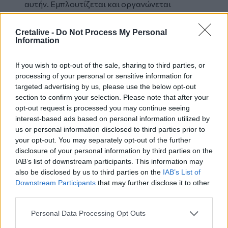
αυτήν. Εμπλουτίζεται και οργανώνεται
διαρκώς σύμφωνα με τα διεθνή αρχειονομικά
πρότυπα και την αξιοποίηση όλων των
Cretalive -
Do Not Process My Personal
σύγχρονων, ψηφιακών μέσων, συμβάλλοντας
Information
στη διατήρηση και την ανάδειξη της ιστορικής
μνήμης της οικονομικής ζωής της χώρας και του
If you wish to opt-out of the sale, sharing to third parties, or
processing of your personal or sensitive information for
Οργανισμού.
targeted advertising by us, please use the below opt-out
Το θεματικό video για την ιστορική πορεία της
section to confirm your selection. Please note that after your
Τράπεζας μπορείτε να δείτε στο
opt-out request is processed you may continue seeing
www.eurobank.gr
._
interest-based ads based on personal information utilized by
us or personal information disclosed to third parties prior to
your opt-out. You may separately opt-out of the further
Στην φωτογραφία εξωφύλλου (διακρίνονται
disclosure of your personal information by third parties on the
IAB’s list of downstream participants. This information may
από αριστερά προς τα δεξιά):
Ο πρώην
also be disclosed by us to third parties on the
IAB’s List of
Διευθύνων Σύμβουλος της Eurobank,
Downstream Participants
that may further disclose it to other
κ.
Νικόλαος Νανόπουλος
, ο Διοικητής της
third parties.
Τράπεζας της Ελλάδος, κ.
Γιάννης
Στουρνάρας
, o Διευθύνων Σύμβουλος της
Personal Data Processing Opt Outs
Eurobank, κ.
Φωκίων Καραβίας
, ο πρώην