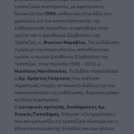
τραπεζικού συστήματος, με αφετηρία τη
δεκαετία του
1990
, καθώς και στην αξία του
χρονικού για την κατανόηση αυτής της
καθοριστικής περιόδου, αναφέρθηκε στην
ομιλία του ο Διευθύνων Σύμβουλος της
Τράπεζας, κ.
Φωκίων Καραβίας
. Την εκδήλωση
τίμησε με την παρουσία του, απευθύνοντας
ομιλία, ο πρώην Διευθύνων Σύμβουλος της
Τράπεζας, στην περίοδο 1996 – 2013, κ.
Νικόλαος Νανόπουλος
. Το βιβλίο παρουσίασε
ο
Δρ. Χρήστος Γκόρτσος
που ανέλυσε
σημαντικές πτυχές σε ανοικτό διάλογο με την
παρουσιάστρια της εκδήλωσης, δημοσιογράφο
κα Νίκη Λυμπεράκη.
Ο
κεντρικός ομιλητής, Ακαδημαϊκός Δρ.
Λουκάς Παπαδήμος
,
δήλωσε: «Οι προκλήσεις
που αντιμετωπίζει το τραπεζικό σύστημα και η
εθνική οικονομία της Ελλάδας και των άλλων