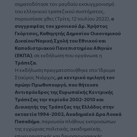
σηματοδότησε τον ραγδαίο εκσυγχρονισμό
του ελληνικού τραπεζικού συστήματος,
παρουσίασε χθες (Τρίτη, 12 Ιουλίου 2022),
ο
συγγραφέας του χρονικού Δρ. Χρήστος
Γκόρτσος, Καθηγητής Δημοσίου Οικονομικού
Δικαίου/Νομική Σχολή του Εθνικού και
Καποδιστριακού Πανεπιστημίου Αθηνών
(ΕΚΠΑ)
, σε εκδήλωση που οργάνωσε η
Τράπεζα.
Η εκδήλωση πραγματοποιήθηκε στο Ίδρυμα
Σταύρος Νιάρχος
, με κεντρικό ομιλητή τον
πρώην Πρωθυπουργό, που θήτευσε
Αντιπρόεδρος της Ευρωπαϊκής Κεντρικής
Τράπεζας την περίοδο 2002-2010 και
Διοικητής της Τράπεζας της Ελλάδος στην
οκταετία 1994-2002, Ακαδημαϊκό Δρα Λουκά
Παπαδήμο
, παρουσία πλήθους εκπροσώπων
της εγχώριας πολιτικής, ακαδημαϊκής,
επιχειρηματικής και δημοσιογραφικής