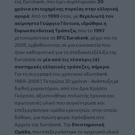
της Eurobank,
που έχει συμπληρώσει
30
χρόνια επιτυχημένης πορείας στην ελληνική
αγορά
: Από το
1990
όταν, με
θεμελιωτή τον
αείμνηστο Γεώργιο Γόντικα, ιδρύθηκε η
Ευρωεπενδυτική Τράπεζα,
που το
1997
μετονομάστηκε σε
EFG Eurobank
, μέχρι και το
2008,
εμβαθύνοντας σε μια εικοσαετία που
ήταν καθοριστική για τη σταδιακή εξέλιξη της
Eurobank σε
μία από τις τέσσερις (4)
συστημικές
ελληνικές τράπεζες, σήμερα.
Για τη συγγραφή του χρονικού «Eurobank
1989-2008 | Ta πρώτα 20 χρόνια - Ανάπτυξη με
διεθνή χαρακτήρα», από τον Δρα Χρήστο
Γκόρτσο, αξιοποιήθηκε πολυετής έρευνα και
πρωτογενές υλικό που συγκέντρωσε και
επεξεργάστηκε ομάδα ερευνητών, στην οποία
δόθηκε, για πρώτη φορά, πρόσβαση στο
Αρχείο της Eurobank. Την
Επιστημονική
Ομάδα,
που επεξεργάστηκε το αρχειακό υλικό