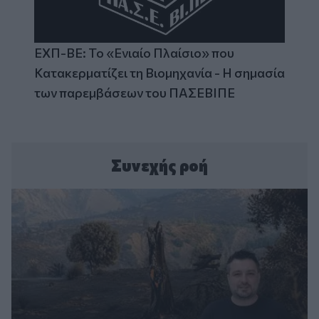
ΕΧΠ-ΒΕ: Το «Ενιαίο Πλαίσιο» που
Κατακερματίζει τη Βιομηχανία - Η σημασία
των παρεμβάσεων του ΠΑΣΕΒΙΠΕ
Συνεχής ροή