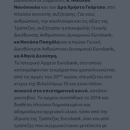
Νανόπουλο
και τον
Δρα Χρήστο Γκόρτσο
, στο
πλαίσιο ανοικτής συζήτησης. Για τους
ανθρώπους, την κουλτούρα και τις αξίες της
Τράπεζας,
συζήτησαν η επικεφαλής Γενικής
Διεύθυνσης Ανθρώπινου Δυναμικού Eurobank,
κα Νατάσα Πασχάλη
και η
πρώην Γενική
Διευθύντρια Ανθρώπινου Δυναμικού Eurobank
,
κα Αθηνά Δεσύπρη.
To Ιστορικό Αρχείο Eurobank, στο οποίο
καταγράφονται τεκμήρια που χρονολογούνται
ου
από τις αρχές του 20
αιώνα, στεγάζεται στο
κτίριο της Φιλελλήνων 10 και είναι πλέον
ανοικτό στο επιστημονικό κοινό
, κατόπιν
ραντεβού. Το αρχείο συστάθηκε το 2014 και
διαθέτει πλούσιο δημοσιευμένο και
αδημοσίευτο αρχειακό υλικό, τόσο από την
ίδρυση της Τράπεζας Eurobank, όσο και από
τράπεζες που συγχωνεύτηκαν μετέπειτα με