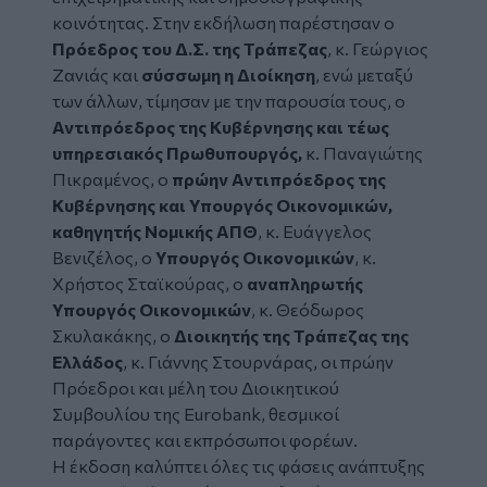
κοινότητας. Στην εκδήλωση παρέστησαν ο
Πρόεδρος του Δ.Σ. της Τράπεζας
, κ. Γεώργιος
Ζανιάς και
σύσσωμη η Διοίκηση
, ενώ μεταξύ
των άλλων, τίμησαν με την παρουσία τους, ο
Αντιπρόεδρος της Κυβέρνησης και τέως
υπηρεσιακός Πρωθυπουργός,
κ. Παναγιώτης
Πικραμένος, ο
πρώην Αντιπρόεδρος της
Κυβέρνησης και Υπουργός Οικονομικών,
καθηγητής Νομικής ΑΠΘ
, κ. Ευάγγελος
Βενιζέλος, ο
Υπουργός Οικονομικών
, κ.
Χρήστος Σταϊκούρας, ο
αναπληρωτής
Υπουργός Οικονομικών
,
κ. Θεόδωρος
Σκυλακάκης, ο
Διοικητής της Τράπεζας της
Ελλάδος
, κ. Γιάννης Στουρνάρας, οι πρώην
Πρόεδροι και μέλη του Διοικητικού
Συμβουλίου της Eurobank, θεσμικοί
παράγοντες και εκπρόσωποι φορέων.
Η έκδοση καλύπτει όλες τις φάσεις ανάπτυξης