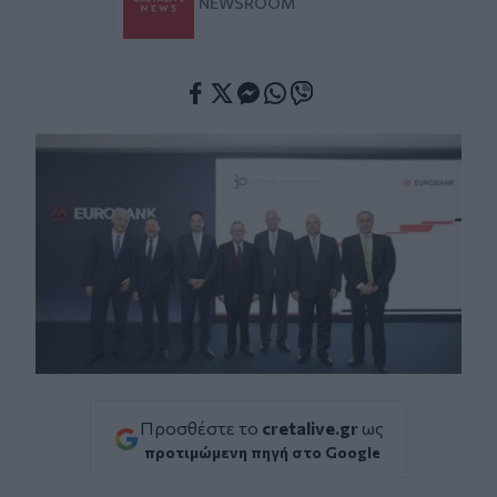
NEWSROOM
Facebook
Twitter
Messenger
Whatsapp
Viber
Προσθέστε το
cretalive.gr
ως
προτιμώμενη πηγή στο Google