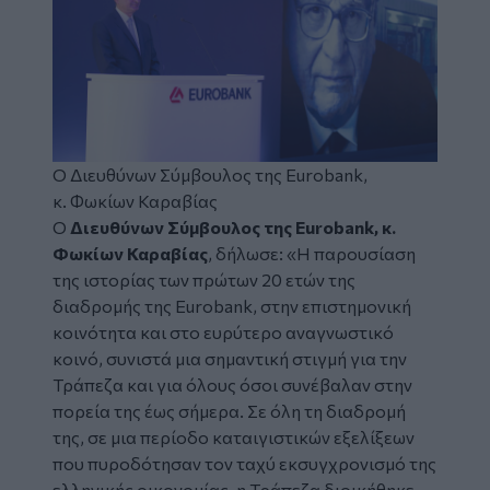
Ο Διευθύνων Σύμβουλος της Eurobank,
κ. Φωκίων Καραβίας
Ο
Διευθύνων Σύμβουλος της Eurobank, κ.
Φωκίων Καραβίας
,
δήλωσε: «Η παρουσίαση
της ιστορίας των πρώτων 20 ετών της
διαδρομής της Eurobank, στην επιστημονική
κοινότητα και στο ευρύτερο αναγνωστικό
κοινό, συνιστά μια σημαντική στιγμή για την
Τράπεζα και για όλους όσοι συνέβαλαν στην
πορεία της έως σήμερα. Σε όλη τη διαδρομή
της, σε μια περίοδο καταιγιστικών εξελίξεων
που πυροδότησαν τον ταχύ εκσυγχρονισμό της
ελληνικής οικονομίας, η Τράπεζα διοικήθηκε