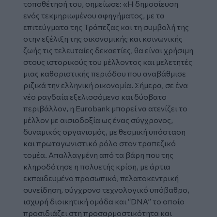
τοποθέτησή του, σημείωσε: «Η δημοσίευση
ενός τεκμηριωμένου αφηγήματος, με τα
επιτεύγματα της Τράπεζας και τη συμβολή της
στην εξέλιξη της οικονομικής και κοινωνικής
ζωής τις τελευταίες δεκαετίες, θα είναι χρήσιμη
στους ιστορικούς του μέλλοντος και μελετητές
μιας καθοριστικής περιόδου που αναβάθμισε
ριζικά την ελληνική οικονομία. Σήμερα, σε ένα
νέο ραγδαία εξελισσόμενο και δύσβατο
περιβάλλον, η Eurobank μπορεί να ατενίζει το
μέλλον με αισιοδοξία ως ένας σύγχρονος,
δυναμικός οργανισμός, με θεσμική υπόσταση
και πρωταγωνιστικό ρόλο στον τραπεζικό
τομέα. Απαλλαγμένη από τα βάρη που της
κληροδότησε η πολυετής κρίση, με άρτια
εκπαιδευμένο προσωπικό, πελατοκεντρική
συνείδηση, σύγχρονο τεχνολογικό υπόβαθρο,
ισχυρή διοικητική ομάδα και “DNA” το οποίο
προσιδιάζει στη προσαρμοστικότητα και