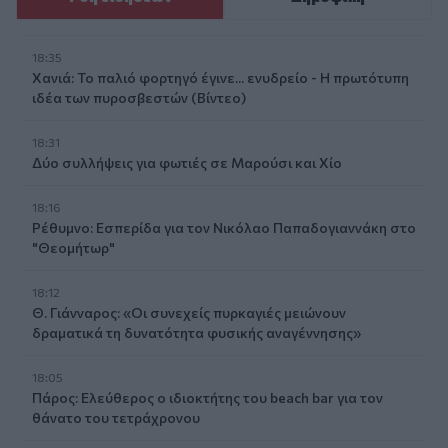
18:35
Χανιά: Το παλιό φορτηγό έγινε... ενυδρείο - Η πρωτότυπη
ιδέα των πυροσβεστών (Βίντεο)
18:31
Δύο συλλήψεις για φωτιές σε Μαρούσι και Χίο
18:16
Ρέθυμνο: Εσπερίδα για τον Νικόλαο Παπαδογιαννάκη στο
"Θεομήτωρ"
18:12
Θ. Γιάνναρος: «Οι συνεχείς πυρκαγιές μειώνουν
δραματικά τη δυνατότητα φυσικής αναγέννησης»
18:05
Πάρος: Ελεύθερος ο ιδιοκτήτης του beach bar για τον
θάνατο του τετράχρονου