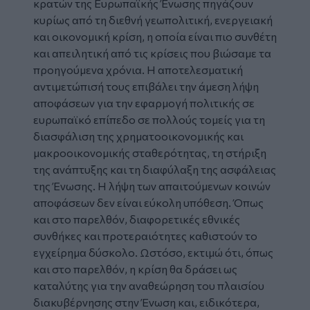
κρατών της Ευρωπαϊκής Ένωσης πηγάζουν
κυρίως από τη διεθνή γεωπολιτική, ενεργειακή
και οικονομική κρίση, η οποία είναι πιο συνθέτη
και απειλητική από τις κρίσεις που βιώσαμε τα
προηγούμενα χρόνια. Η αποτελεσματική
αντιμετώπισή τους επιβάλει την άμεση λήψη
αποφάσεων για την εφαρμογή πολιτικής σε
ευρωπαϊκό επίπεδο σε πολλούς τομείς για τη
διασφάλιση της χρηματοοικονομικής και
μακροοικονομικής σταθερότητας, τη στήριξη
της ανάπτυξης και τη διαφύλαξη της ασφάλειας
της Ένωσης. Η λήψη των απαιτούμενων κοινών
αποφάσεων δεν είναι εύκολη υπόθεση. Όπως
και στο παρελθόν, διαφορετικές εθνικές
συνθήκες και προτεραιότητες καθιστούν το
εγχείρημα δύσκολο. Ωστόσο, εκτιμώ ότι, όπως
και στο παρελθόν, η κρίση θα δράσει ως
καταλύτης για την αναθεώρηση του πλαισίου
διακυβέρνησης στην Ένωση και, ειδικότερα,