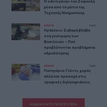
Η «Αντιγόνη» του Σοφοκλή
μέσα από τα μάτια της
Τεχνητής Νοημοσύνης
ΚΡΗΤΗ
11:49
Ηράκλειο: Σοβαρή βλάβη
στη γεώτρηση των
Βασιλειών – Πού
προβλέπονται προβλήματα
υδροδότησης
ΚΡΗΤΗ
11:40
Πανηγύρια: Γλέντι, χορός
αλλά και προσοχή στις
τροφικές δηλητηριάσεις
ΑΝΑΚΑΛΥΨΤΕ ΠΕΡΙΣΣΟΤΕΡΑ