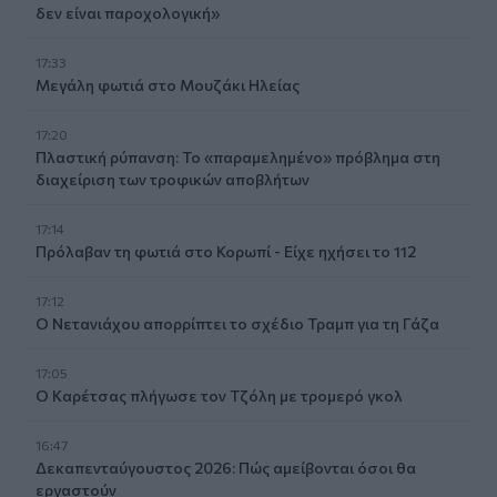
δεν είναι παροχολογική»
17:33
Μεγάλη φωτιά στο Μουζάκι Ηλείας
17:20
Πλαστική ρύπανση: Το «παραμελημένο» πρόβλημα στη
διαχείριση των τροφικών αποβλήτων
17:14
Πρόλαβαν τη φωτιά στο Κορωπί - Είχε ηχήσει το 112
17:12
Ο Νετανιάχου απορρίπτει το σχέδιο Τραμπ για τη Γάζα
17:05
Ο Καρέτσας πλήγωσε τον Τζόλη με τρομερό γκολ
16:47
Δεκαπενταύγουστος 2026: Πώς αμείβονται όσοι θα
εργαστούν