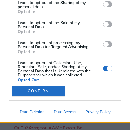
I want to opt-out of the Sharing of my
Πρωθυπουργός, που θήτευσε Αντιπρόεδρος
personal data.
της Ευρωπαϊκής Κεντρικής Τράπεζας την
Opted In
περίοδο 2002-2010 και Διοικητής της
I want to opt-out of the Sale of my
Τράπεζας της Ελλάδος στην οκταετία 1994-
Personal Data.
Opted In
2002, Ακαδημαϊκός
Δρ. Λουκάς Παπαδήμος
, ο
Αντιπρόεδρος της Κυβέρνησης και τέως
I want to opt-out of processing my
υπηρεσιακός Πρωθυπουργός, κ.
Παναγιώτης
Personal Data for Targeted Advertising.
Opted In
Πικραμένος
, ο Πρόεδρος του Δ.Σ. της
Eurobank, κ.
Γεώργιος Ζανιάς
και ο
I want to opt-out of Collection, Use,
Retention, Sale, and/or Sharing of my
συγγραφέας του χρονικού της Eurobank,
Δρ.
Personal Data that Is Unrelated with the
Χρήστος Γκόρτσος
, Καθηγητής Δημοσίου
Purposes for which it was collected.
Opted Out
Οικονομικού Δικαίου/Νομική Σχολή του
Εθνικού και Καποδιστριακού Πανεπιστημίου
CONFIRM
Αθηνών (ΕΚΠΑ)
Μπροστά σε νέες προκλήσεις ο κλάδος των
Data Deletion
Data Access
Privacy Policy
αλκοολούχων ποτών
Οι Πυλώνες του ΑΔΜΗΕ ασπίδα