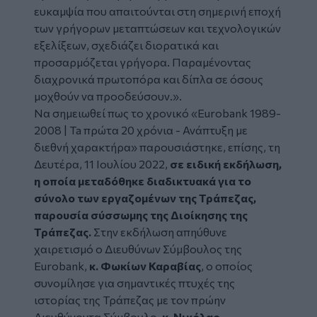
ευκαμψία που απαιτούνται στη σημερινή εποχή
των γρήγορων μεταπτώσεων και τεχνολογικών
εξελίξεων, σχεδιάζει διορατικά και
προσαρμόζεται γρήγορα. Παραμένοντας
διαχρονικά πρωτοπόρα και δίπλα σε όσους
μοχθούν να προοδεύσουν.».
Να σημειωθεί πως το χρονικό «Eurobank 1989-
2008 | Ta πρώτα 20 χρόνια - Ανάπτυξη με
διεθνή χαρακτήρα»
παρουσιάστηκε, επίσης, τη
Δευτέρα, 11 Ιουλίου 2022,
σε ειδική εκδήλωση,
η οποία μεταδόθηκε διαδικτυακά για το
σύνολο των εργαζομένων της Τράπεζας,
παρουσία σύσσωμης της Διοίκησης της
Τράπεζας.
Στην εκδήλωση απηύθυνε
χαιρετισμό ο Διευθύνων Σύμβουλος της
Eurobank,
κ. Φωκίων Καραβίας
, ο οποίος
συνομίλησε για σημαντικές πτυχές της
ιστορίας της Τράπεζας με τον πρώην
Διευθύνοντα Σύμβουλο,
κ. Νικόλαο