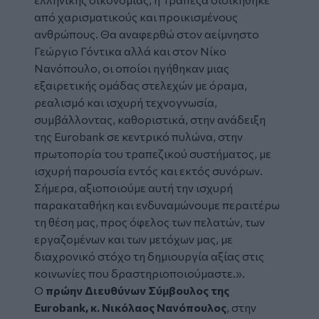
από χαρισματικούς και προικισμένους
ανθρώπους. Θα αναφερθώ στον αείμνηστο
Γεώργιο Γόντικα αλλά και στον Νίκο
Νανόπουλο, οι οποίοι ηγήθηκαν μιας
εξαιρετικής ομάδας στελεχών με όραμα,
ρεαλισμό και ισχυρή τεχνογνωσία,
συμβάλλοντας, καθοριστικά, στην ανάδειξη
της Eurobank σε κεντρικό πυλώνα, στην
πρωτοπορία του τραπεζικού συστήματος, με
ισχυρή παρουσία εντός και εκτός συνόρων.
Σήμερα, αξιοποιούμε αυτή την ισχυρή
παρακαταθήκη και ενδυναμώνουμε περαιτέρω
τη θέση μας, προς όφελος των πελατών, των
εργαζομένων και των μετόχων μας, με
διαχρονικό στόχο τη δημιουργία αξίας στις
κοινωνίες που δραστηριοποιούμαστε.».
Ο
πρώην Διευθύνων Σύμβουλος της
Eurobank, κ. Νικόλαος Νανόπουλος
, στην