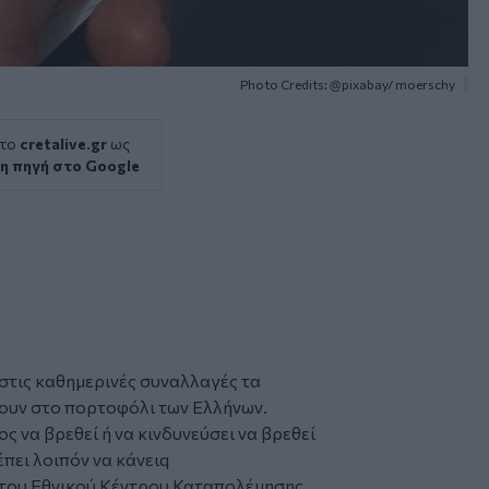
Photo Credits: @pixabay/ moerschy
 το
cretalive.gr
ως
η πηγή στο Google
 στις καθημερινές συναλλαγές τα
ουν στο πορτοφόλι των Ελλήνων.
 να βρεθεί ή να κινδυνεύσει να βρεθεί
πει λοιπόν να κάνειq
 του Εθνικού Κέντρου Καταπολέμησης