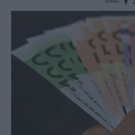
SHARE:
Face
T