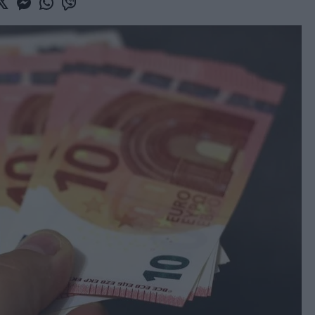
book
witter
Messenger
Whatsapp
Viber