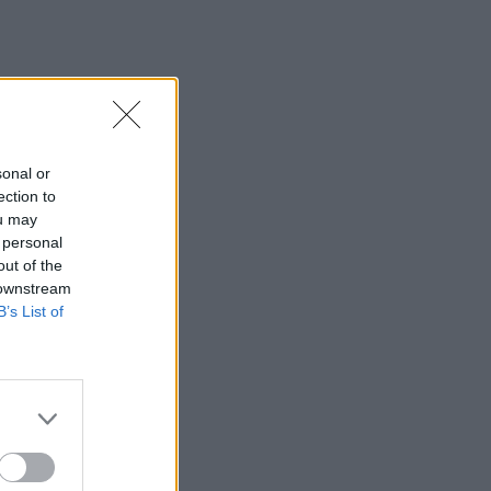
ΕΛ.ΑΣ Κρήτη: Ποιοι αξιωματικοί
προήχθησαν - Όλα τα ονόματα
18:06
Δήμας για ΒΟΑΚ: "Προτεραιότητα τα
έργα οδικής ασφάλειας"- Δείτε βίντεο
sonal or
18:00
ection to
ΚΚΕ: Αποκομμένη από την
ou may
πραγματικότητα η κυβέρνηση, οι
 personal
Κρητικοί έχουν ανάγκη από ανθρώπινη
out of the
ζωή
 downstream
B’s List of
17:57
Ενισχύθηκαν οι πυροσβεστικές
δυνάμεις στην πυρκαγιά σε
αγροτοδασική έκταση στο Στεφάνι
Κορίνθου
17:40
Χανιά: «4 Εποχές στον Δήμο Πλατανιά»