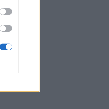
- Εγκαίνια Ομαδικής Έκθεσης
Ζωγραφικής & Φωτογραφίας
17:37
Πυρκαγιά σε έκταση με χαμηλή
βλάστηση στο Μαρκόπουλο Αττικής
17:32
Ελληνικός Ερυθρός Σταυρός: Τι πρέπει
να περιέχει ένα φαρμακείο διακοπών
17:24
Aποκαλύψεις σοκ για απειλές θανάτου
στο Μουντιάλ: «Θα ανατινάξω τον Μέσι
με τέσσερις βόμβες!»
17:22
Δήμος Πλατανιά: Συνεχίζονται οι
καλοκαιρινές εκδηλώσεις “Πολιτιστικό
Καλοκαίρι 2026, 16ο Φεστιβάλ Γη -
Πολιτισμός- Τουρισμός”