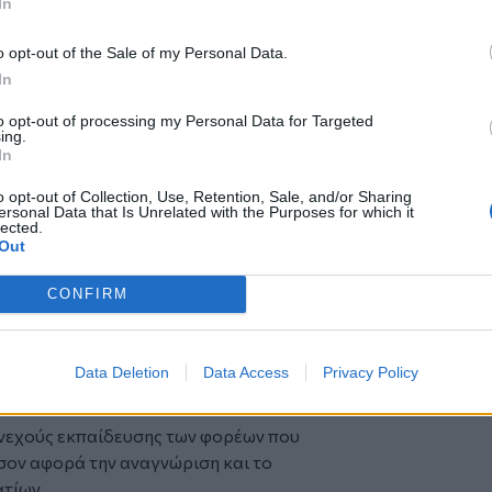
In
ακτήρια συναλλάγματος οφείλουν να
ι κέρματα ευρώ που περιέρχονται στην
o opt-out of the Sale of my Personal Data.
 έχουν επαρκείς λόγους να πιστεύουν ότι
In
και να τα παραδίδουν α​​​​​μέσως στην
σία, προκειμένου να τα διαβιβάσει στο
to opt-out of processing my Personal Data for Targeted
ing.
ηνικής Αστυνομίας.
In
γραμμάτιο ή κίβδηλο κέρμα ευρώ που
o opt-out of Collection, Use, Retention, Sale, and/or Sharing
την Τράπεζα της Ελλάδος θα
ersonal Data that Is Unrelated with the Purposes for which it
ς αρχές, οι οποίες θα το διαβιβάζουν
lected.
Out
 Ελληνικής Αστυνομίας για την
CONFIRM
ς της παραχάραξης, η Τράπεζα της
ωση των πολιτών σχετικά με τα
Data Deletion
Data Access
Privacy Policy
ζογραμματίων και κερμάτων ευρώ με
νεχούς εκπαίδευσης των φορέων που
όσον αφορά την αναγνώριση και το
ίων.​​