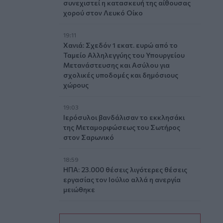
συνεχιστεί η κατασκευή της αίθουσας
χορού στον Λευκό Οίκο
19:11
Χανιά: Σχεδόν 1 εκατ. ευρώ από το
Ταμείο Αλληλεγγύης του Υπουργείου
Μετανάστευσης και Ασύλου για
σχολικές υποδομές και δημόσιους
χώρους
19:03
Ιερόσυλοι βανδάλισαν το εκκλησάκι
της Μεταμορφώσεως του Σωτήρος
στον Σαρωνικό
18:59
ΗΠΑ: 23.000 θέσεις λιγότερες θέσεις
εργασίας τον Ιούλιο αλλά η ανεργία
μειώθηκε
18:45
Άκης Σκέρτσος: «Το ΠΑΣΟΚ