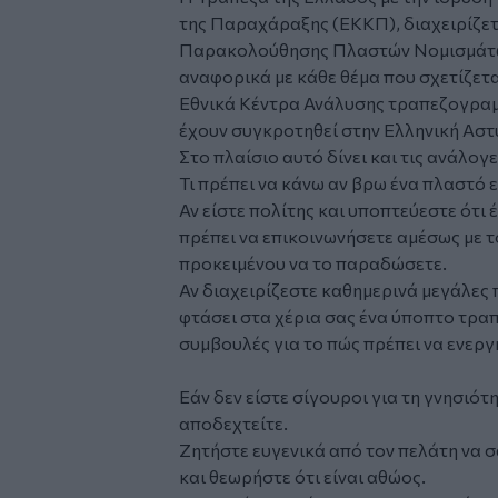
της Παραχάραξης (ΕΚΚΠ), διαχειρίζε
Παρακολούθησης Πλαστών Νομισμάτων 
αναφορικά με κάθε θέμα που σχετίζετα
Εθνικά Κέντρα Ανάλυσης τραπεζογραμ
έχουν συγκροτηθεί στην Ελληνική Αστ
Στο πλαίσιο αυτό δίνει και τις ανάλογ
Τι πρέπει να κάνω αν βρω ένα πλαστό 
Αν είστε πολίτης και υποπτεύεστε ότι
πρέπει να επικοινωνήσετε αμέσως με τ
προκειμένου να το παραδώσετε.
Αν διαχειρίζεστε καθημερινά μεγάλες 
φτάσει στα χέρια σας ένα ύποπτο τρα
συμβουλές για το πώς πρέπει να ενεργ
Εάν δεν είστε σίγουροι για τη γνησιό
αποδεχτείτε.
Ζητήστε ευγενικά από τον πελάτη να 
και θεωρήστε ότι είναι αθώος.