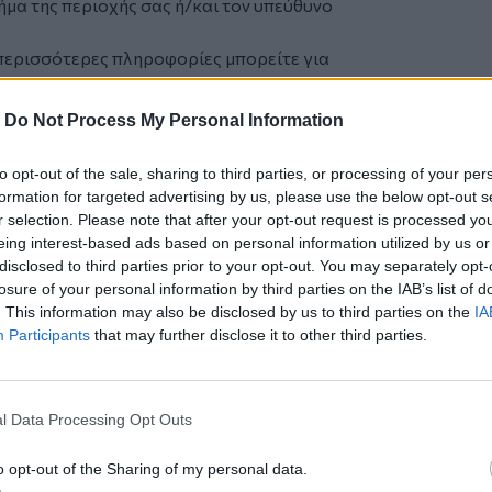
μα της περιοχής σας ή/και τον υπεύθυνο
ερισσότερες πληροφορίες μπορείτε για
λαστό τραπεζογραμμάτιο κατά λάθος, μην
-
Do Not Process My Personal Information
 αποτελεί ποινικό αδίκημα.
ιο στο αστυνομικό τμήμα. Εάν είναι
to opt-out of the sale, sharing to third parties, or processing of your per
ά σας.
formation for targeted advertising by us, please use the below opt-out s
r selection. Please note that after your opt-out request is processed y
ρώ
eing interest-based ads based on personal information utilized by us or
disclosed to third parties prior to your opt-out. You may separately opt-
ιστοσύνης του συναλλακτικού κοινού όσον
losure of your personal information by third parties on the IAB’s list of
τα των τραπεζογραμματίων ευρώ που
. This information may also be disclosed by us to third parties on the
IA
ε εγκυκλίους καθορίζει τα εξής:
Participants
that may further disclose it to other third parties.
ς (ΑΤΜ) ​​θα πρέπει να εφοδιάζονται
 οποία προέρχονται είτε από το
ρυμάτων από την Τράπεζα της Ελλάδος
l Data Processing Opt Outs
πιστωτικών ιδρυμάτων τα οποία έχουν
 αξιόπιστα μέσα που διαθέτουν τα
o opt-out of the Sharing of my personal data.