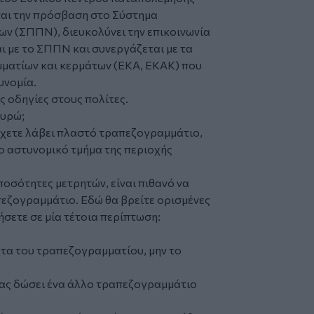
ται την πρόσβαση στο Σύστημα
(ΣΠΠΝ), ​διευκολύνει την επικοινωνία
ι με το ΣΠΠΝ και συνεργάζεται με τα
ματίων και κερμάτων (ΕΚΑ, ΕΚΑΚ) που
υνομία.
ες οδηγίες στους πολίτες.
ευρώ;
 έχετε λάβει πλαστό τραπεζογραμμάτιο,
ο αστυνομικό τμήμα της περιοχής
ποσότητες μετρητών, είναι πιθανό να
πεζογραμμάτιο. Εδώ θα βρείτε ορισμένες
ήσετε σε μία τέτοια περίπτωση:
τητα του τραπεζογραμματίου, μην το
σας δώσει ένα άλλο τραπεζογραμμάτιο