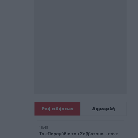
Ροή ειδήσεων
Δημοφιλή
18:45
Τα «Παραμύθια του Σαββάτου»… πάνε