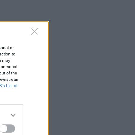
17:16
Χάντερ Μπάιντεν: Αποκάλυψε ότι ο
καρκίνος του πατέρα του, Τζο
Μπάιντεν, έχει κάνει μεταστάσεις στα
οστά
sonal or
16:56
ection to
Καύσωνας και ξηρασία "χτυπούν" την
ou may
αγροτική παραγωγή και στην Κρήτη
 personal
out of the
16:39
 downstream
Επίδομα 150 ευρώ ανά παιδί: Ποιοι θα
B’s List of
πληρωθούν τέλη στα Αυγούστου –
Όλες οι προϋποθέσεις
16:25
Φωτιά στη Βοιωτία: Η δραματική
επιχείρηση διάσωσης πολιτών μέσω
θαλάσσης από την Πυροσβεστική