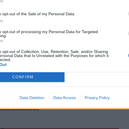
In
o opt-out of the Sale of my Personal Data.
In
ο
Google News
και στο
Facebook
to opt-out of processing my Personal Data for Targeted
ing.
κανάλι μας στο
YouTube
In
o opt-out of Collection, Use, Retention, Sale, and/or Sharing
ersonal Data that Is Unrelated with the Purposes for which it
lected.
Out
CONFIRM
Data Deletion
Data Access
Privacy Policy
ΙΚΆ TAGS
es
AEGEAN
Ισλανδία