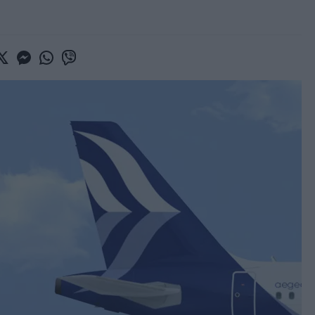
book
witter
Messenger
Whatsapp
Viber