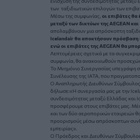
ενίσχυση της συνδεσιμότητας μεταξύ Ε
των ταξιδιωτικών επιλογών των επιβα
Μέσω της συμφωνίας,
οι επιβάτες θα 
μεταξύ των δικτύων της AEGEAN και τ
απολαμβάνουν μια απρόσκοπτη ταξιδι
Icelandair θα αποκτήσουν πρόσβαση 
ενώ οι επιβάτες της AEGEAN θα μπορ
Λεπτομέρειες σχετικά με τα συγκεκρι
συμφωνία, θα ανακοινωθούν προσεχώ
Το Μνημόνιο Συνεργασίας υπεγράφη στ
Συνέλευσης της IATA, που πραγματοποι
Ο Αναπληρωτής Διευθύνων Σύμβουλος
δήλωσε:
«Η συνεργασία μας με την Icel
συνδεσιμότητας μεταξύ Ελλάδας και Ισ
προσφέρουμε στους επιβάτες μας. Μέσ
και των δύο αεροπορικών εταιρειών 
προορισμούς μέσω απρόσκοπτων συνδέ
εμπειρίας».
Ο Πρόεδρος και Διευθύνων Σύμβουλος τ