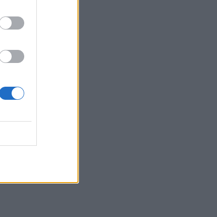
16:12
Ε. Τουρνάς: "Απέναντι σε ακραία καιρικά
φαινόμενα δεν υπάρχουν περιθώρια
εφησυχασμού"
15:57
Φωτιά σε χαμηλή βλάστηση στη Σίνδο -
Σηκώθηκε ελικόπτερο
15:54
Αττικόν: Εκτός λειτουργίας και οι δύο
αξονικοί τομογράφοι
15:48
Ταϊλάνδη: Στους 9 οι νεκροί μετά τον
θάνατο ενός 12χρονου κοριτσιού στην
επίθεση με πυροβολισμούς σε σχολείο
15:40
«Του χρόνου σχεδιάζουμε να
επιστρέψουμε στην Κρήτη», μετά τη