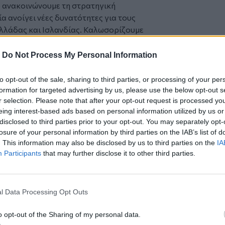
 ανακοινώνουμε τη στρατηγική
α ανοίγει νέες δυνατότητες για τους
Ελλάδας και Ισλανδίας. Καλωσορίζουμε
άτη και ανυπομονούμε να
στους επιβάτες μας μια ομαλή και
-
Do Not Process My Personal Information
ή της AEGEAN για συνεχή ενίσχυση της
to opt-out of the sale, sharing to third parties, or processing of your per
ρύνοντας την παρουσία της σε αγορές
formation for targeted advertising by us, please use the below opt-out s
r selection. Please note that after your opt-out request is processed y
ον.
eing interest-based ads based on personal information utilized by us or
disclosed to third parties prior to your opt-out. You may separately opt-
losure of your personal information by third parties on the IAB’s list of
κτηνοτρόφων για τις συνδεδεμένες
. This information may also be disclosed by us to third parties on the
IA
Participants
that may further disclose it to other third parties.
ρνηση στηρίζει τις ΑΠΕ και επιταχύνει
l Data Processing Opt Outs
 και Περιφέρεια το FTTH internet από τη
o opt-out of the Sharing of my personal data.