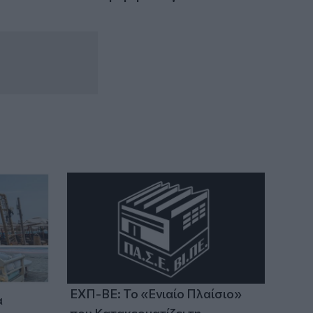
ΕΧΠ-ΒΕ: Το «Ενιαίο Πλαίσιο»
α
που Κατακερματίζει τη