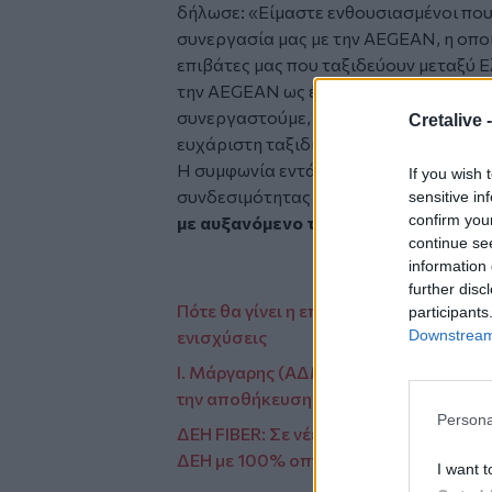
δήλωσε:
«Είμαστε ενθουσιασμένοι που
συνεργασία μας με την AEGEAN, η οποί
επιβάτες μας που ταξιδεύουν μεταξύ 
την AEGEAN ως έναν πολύτιμο συνεργ
συνεργαστούμε, ώστε να προσφέρουμε 
Cretalive 
ευχάριστη ταξιδιωτική εμπειρία».
Η συμφωνία εντάσσεται στη στρατηγικ
If you wish 
συνδεσιμότητας του δικτύου της,
διευ
sensitive in
confirm you
με αυξανόμενο τουριστικό ενδιαφέρ
continue se
information 
further disc
Πότε θα γίνει η επόμενη πληρωμή των 
participants
Downstream 
ενισχύσεις
Ι. Μάργαρης (ΑΔΜΗΕ): Η ελληνική κυβέ
την αποθήκευση
Persona
ΔΕΗ FIBER: Σε νέες περιοχές σε Αττική
ΔΕΗ με 100% οπτική ίνα
I want t