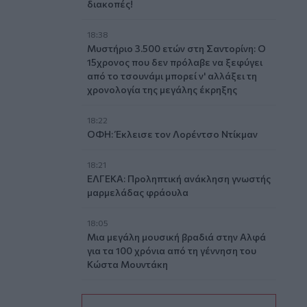
διακοπές!
18:38
Μυστήριο 3.500 ετών στη Σαντορίνη: Ο
15χρονος που δεν πρόλαβε να ξεφύγει
από το τσουνάμι μπορεί ν' αλλάξει τη
χρονολογία της μεγάλης έκρηξης
18:22
ΟΦΗ: Έκλεισε τον Λορέντσο Ντίκμαν
18:21
ΕΛΓΕΚΑ: Προληπτική ανάκληση γνωστής
μαρμελάδας φράουλα
18:05
Μια μεγάλη μουσική βραδιά στην Αλφά
για τα 100 χρόνια από τη γέννηση του
Κώστα Μουντάκη
18:04