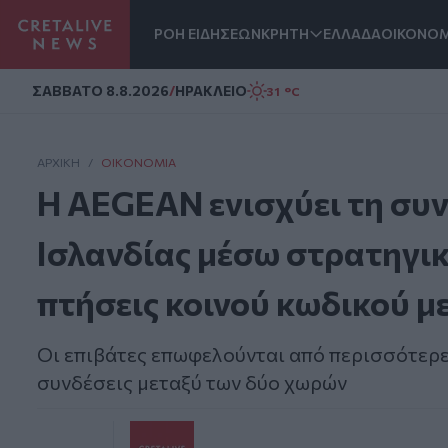
ΡΟΗ ΕΙΔΗΣΕΩΝ
ΚΡΗΤΗ
ΕΛΛΑΔΑ
ΟΙΚΟΝΟΜ
Homepage
ΣAΒΒΑΤΟ 8.8.2026
/
ΗΡΑΚΛΕΙΟ
31 °C
ΑΡΧΙΚΗ
/
ΟΙΚΟΝΟΜΊΑ
Η AEGEAN ενισχύει τη συ
Ισλανδίας μέσω στρατηγικ
πτήσεις κοινού κωδικού με
Οι επιβάτες επωφελούνται από περισσότερες
συνδέσεις μεταξύ των δύο χωρών