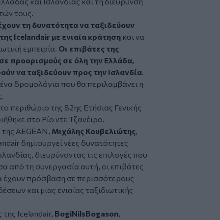
λλάδας και Ισλανδίας και τη διεύρυνση
τών τους.
έχουν τη δυνατότητα να ταξιδεύουν
ης Icelandair με ενιαία κράτηση
και να
ωτική εμπειρία.
Οι επιβάτες της
σε προορισμούς σε όλη την Ελλάδα,
ούν να ταξιδεύουν προς την Ισλανδία
.
μένα δρομολόγια που θα περιλαμβάνει η
ς.
ο περιθώριο της 82ης Ετήσιας Γενικής
ήθηκε στο Ρίο ντε Τζανέιρο.
 της AEGEAN,
Μιχάλης Κουβελιώτης
,
andair δημιουργεί νέες δυνατότητες
λανδίας, διευρύνοντας τις επιλογές που
α από τη συνεργασία αυτή, οι επιβάτες
θα έχουν πρόσβαση σε περισσότερους
σεων και μιας ενιαίας ταξιδιωτικής
ης Icelandair,
BogiNilsBogason
,