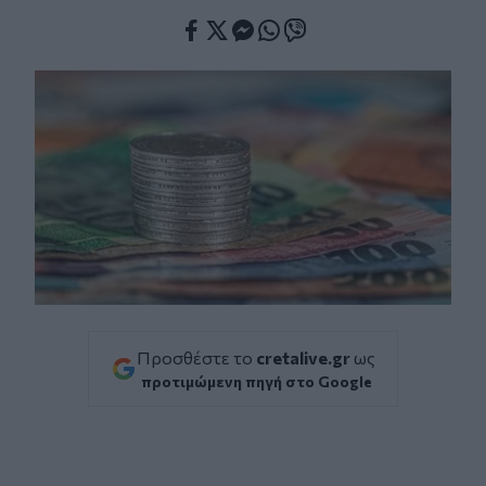
Facebook
Twitter
Messenger
Whatsapp
Viber
Προσθέστε το
cretalive.gr
ως
προτιμώμενη πηγή στο Google