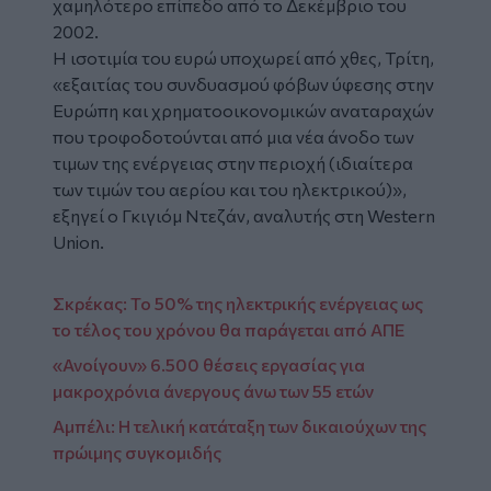
χαμηλότερο επίπεδο από το Δεκέμβριο του
2002.
Η ισοτιμία του ευρώ υποχωρεί από χθες, Τρίτη,
«εξαιτίας του συνδυασμού φόβων ύφεσης στην
Ευρώπη και χρηματοοικονομικών αναταραχών
που τροφοδοτούνται από μια νέα άνοδο των
τιμων της ενέργειας στην περιοχή (ιδιαίτερα
των τιμών του αερίου και του ηλεκτρικού)»,
εξηγεί ο Γκιγιόμ Ντεζάν, αναλυτής στη Western
Union.
Σκρέκας: Το 50% της ηλεκτρικής ενέργειας ως
το τέλος του χρόνου θα παράγεται από ΑΠΕ
«Ανοίγουν» 6.500 θέσεις εργασίας για
μακροχρόνια άνεργους άνω των 55 ετών
Αμπέλι: Η τελική κατάταξη των δικαιούχων της
πρώιμης συγκομιδής