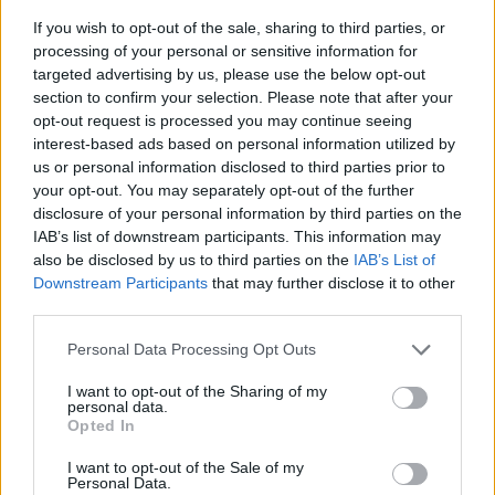
If you wish to opt-out of the sale, sharing to third parties, or
11:50
processing of your personal or sensitive information for
Ηράκλειο: Στο επίκεντρο έργα, Βικελαία και «έξυπνη
targeted advertising by us, please use the below opt-out
πόλη» στη Δημοτική Επιτροπή
section to confirm your selection. Please note that after your
opt-out request is processed you may continue seeing
11:49
interest-based ads based on personal information utilized by
Σητεία: Ο Λευτέρης Σουλτάτος και η Βάσω Λασκαράκη
us or personal information disclosed to third parties prior to
συναντούν τις « Χρυσοχέρες»
your opt-out. You may separately opt-out of the further
disclosure of your personal information by third parties on the
11:45
IAB’s list of downstream participants. This information may
Εκδήλωση τιμής και μνήμης για τους 35 Εθνομάρτυρες στο
also be disclosed by us to third parties on the
IAB’s List of
Σάρχο
Downstream Participants
that may further disclose it to other
third parties.
ΠΕΡΙΣΣΟΤΕΡΑ
Personal Data Processing Opt Outs
I want to opt-out of the Sharing of my
personal data.
Opted In
I want to opt-out of the Sale of my
ΣΧΕΤΙΚA AΡΘΡΑ
Personal Data.