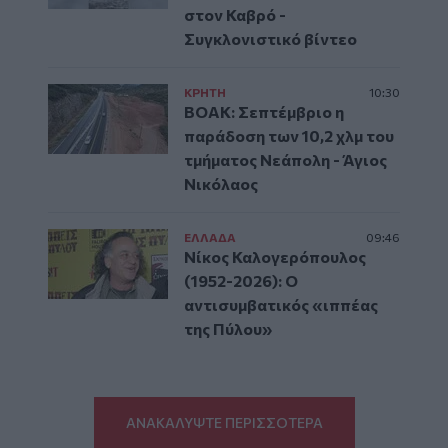
στον Καβρό -
Συγκλονιστικό βίντεο
ΚΡΗΤΗ
10:30
ΒΟΑΚ: Σεπτέμβριο η
παράδοση των 10,2 χλμ του
τμήματος Νεάπολη - Άγιος
Νικόλαος
ΕΛΛAΔΑ
09:46
Νίκος Καλογερόπουλος
(1952-2026): O
αντισυμβατικός «ιππέας
της Πύλου»
ΑΝΑΚΑΛΥΨΤΕ ΠΕΡΙΣΣΟΤΕΡΑ