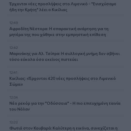
Έρχονται νέες προσλήψεις στο Λιμενικό - "Ενισχύσαμε
ήδη την Κρήτη" λέει ο Κικίλιας
12:49
Αφροδίτη Νέστορα: Η σπαρακτική ανάρτηση για τη
μητέρα της που χάθηκε στην εμπρηστική επίθεση
12:42
Μαρινάκης για Αλ. Τσίπρα: Η συλλογική μνήμη δεν σβήνει
τόσο εύκολα όσο εκείνος πιστεύει
12:41
Κικίλιας: «Έρχονται 420 νέες προσλήψεις στο Λιμενικό
Σώμα»
12:34
Νέο ρεκόρ για την "Οδύσσεια" - Η πιο επιτυχημένη ταινία
του Νόλαν
12:22
Φωτιά στον Κουβαρά: Καλύτερη η εικόνα, συνεχίζεται η