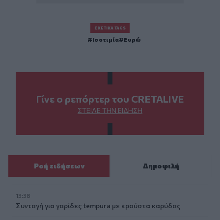
ΣΧΕΤΙΚΆ TAGS
Ισοτιμία
Ευρώ
Γίνε ο ρεπόρτερ του CRETALIVE
ΣΤΕΊΛΕ ΤΗΝ ΕΊΔΗΣΗ
Ροή ειδήσεων
Δημοφιλή
13:38
Συνταγή για γαρίδες tempura με κρούστα καρύδας