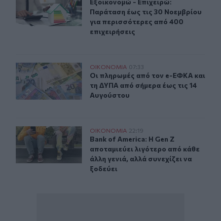
Εξοικονομώ - Επιχειρώ: Παράταση έ
Εξοικονομώ - Επιχειρώ:
Παράταση έως τις 30 Νοεμβρίου
για περισσότερες από 400
επιχειρήσεις
Οι πληρωμές από τον e-ΕΦΚΑ και τη ΔΥΠΑ από σήμερα έ
ΟΙΚΟΝΟΜΙΑ
07:33
Οι πληρωμές από τον e-ΕΦΚΑ και τ
Οι πληρωμές από τον e-ΕΦΚΑ και
τη ΔΥΠΑ από σήμερα έως τις 14
Αυγούστου
Bank of America: Η Gen Z αποταμιεύει λιγότερο από κάθε
ΟΙΚΟΝΟΜΙΑ
22:19
Bank of America: Η Gen Z αποταμιεύ
Bank of America: Η Gen Z
αποταμιεύει λιγότερο από κάθε
άλλη γενιά, αλλά συνεχίζει να
ξοδεύει