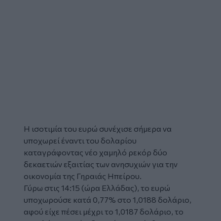
Η
ισοτιμία
του
ευρώ
συνέχισε σήμερα να
υποχωρεί έναντι του δολαρίου
καταγράφοντας νέο χαμηλό ρεκόρ δύο
δεκαετιών εξαιτίας των ανησυχιών για την
οικονομία της Γηραιάς Ηπείρου.
Γύρω στις 14:15 (ώρα Ελλάδας), το ευρώ
υποχωρούσε κατά 0,77% στο 1,0188 δολάριο,
αφού είχε πέσει μέχρι το 1,0187 δολάριο, το