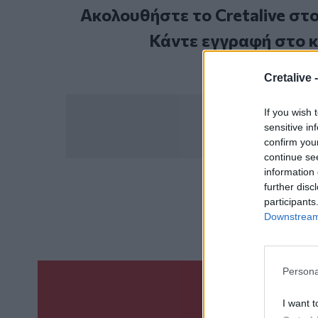
Ακολουθήστε το Cretalive στ
Κάντε εγγραφή στο 
Cretalive 
If you wish 
sensitive in
confirm you
continue se
information 
further disc
ΣΧΕΤ
participants
Π
Downstream 
Persona
Γίνε ο ρεπόρτ
I want t
ΣΤΕΊΛΕ 