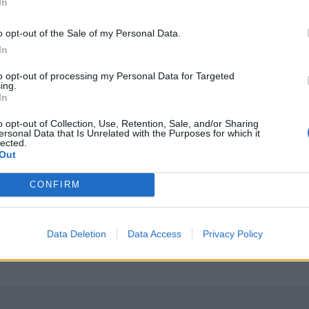
In
o opt-out of the Sale of my Personal Data.
In
to opt-out of processing my Personal Data for Targeted
ing.
In
λη στα Αυγούστου – Όλες οι προϋποθέσεις
Θερινές εκπτώσεις: Χαμηλότερος ο τζίρος – Αυξημένες ο
ΟΙΚΟΝΟΜΙΑ
15:38
ιοι θα πληρωθούν τέλη στα Αυγούστου – Όλες οι προϋποθέσε
Θερινές εκπτώσεις: Χαμηλότερος ο τ
Θερινές εκπτώσεις: Χαμηλότερος
o opt-out of Collection, Use, Retention, Sale, and/or Sharing
ο τζίρος – Αυξημένες οι πιέσεις
ersonal Data that Is Unrelated with the Purposes for which it
lected.
από το ηλεκτρονικό εμπόριο
Out
CONFIRM
ΠΑ έως τις 14 Αυγούστου
Διευρύνεται η εθνική πρωτοβουλία για τις τιμές στο ρά
ΟΙΚΟΝΟΜΙΑ
09:08
ον e-ΕΦΚΑ και τη ΔΥΠΑ έως τις 14 Αυγούστου
Διευρύνεται η εθνική πρωτοβουλία γ
Διευρύνεται η εθνική
πρωτοβουλία για τις τιμές στο
Data Deletion
Data Access
Privacy Policy
ράφι των σούπερ μάρκετ