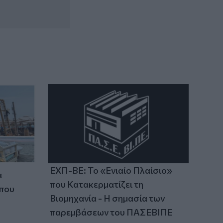
Αλέξης Τσίπρας: Στις 2 Σεπτεμβρίου η
παρουσίαση του οικονομικού
προγράμματος της ΕΛ.Α.Σ.
14:37
ΟΦΗ: Η τρίτη φανέλα για τη νέα σεζόν -
«Το πορτοκαλί που κουβαλά την
ιστορία μας»
ΕΧΠ-ΒΕ: Το «Ενιαίο Πλαίσιο»
α
που Κατακερματίζει τη
 που
Βιομηχανία - Η σημασία των
παρεμβάσεων του ΠΑΣΕΒΙΠΕ