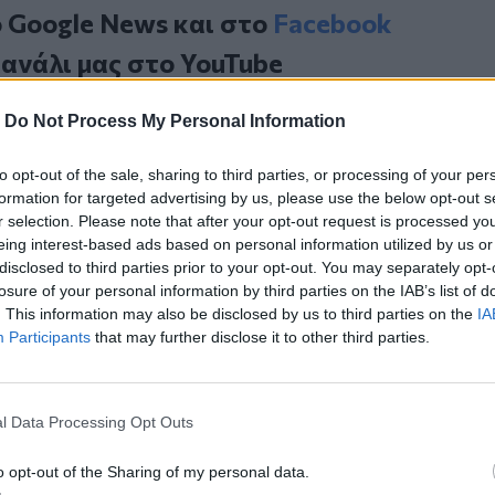
ο
Google News
και στο
Facebook
κανάλι μας στο
YouTube
-
Do Not Process My Personal Information
to opt-out of the sale, sharing to third parties, or processing of your per
formation for targeted advertising by us, please use the below opt-out s
r selection. Please note that after your opt-out request is processed y
eing interest-based ads based on personal information utilized by us or
disclosed to third parties prior to your opt-out. You may separately opt-
losure of your personal information by third parties on the IAB’s list of
ΙΚΆ TAGS
. This information may also be disclosed by us to third parties on the
IA
ληρωμές
Participants
that may further disclose it to other third parties.
l Data Processing Opt Outs
ερ του CRETALIVE
o opt-out of the Sharing of my personal data.
ΤΗΝ ΕΊΔΗΣΗ