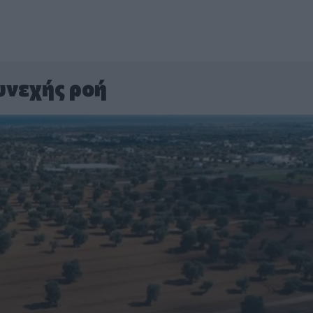
υνεχής ροή