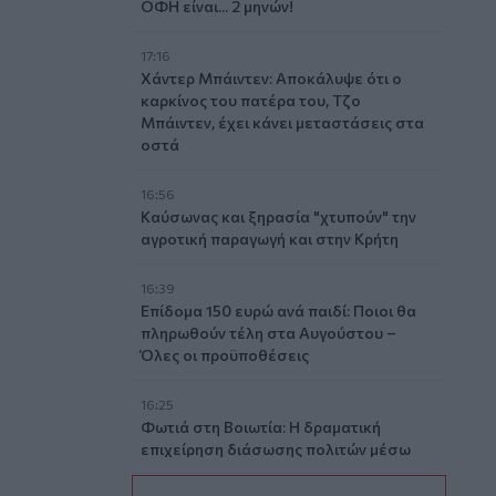
ΟΦΗ είναι... 2 μηνών!
17:16
Χάντερ Μπάιντεν: Αποκάλυψε ότι ο
καρκίνος του πατέρα του, Τζο
Μπάιντεν, έχει κάνει μεταστάσεις στα
οστά
16:56
Καύσωνας και ξηρασία "χτυπούν" την
αγροτική παραγωγή και στην Κρήτη
16:39
Επίδομα 150 ευρώ ανά παιδί: Ποιοι θα
πληρωθούν τέλη στα Αυγούστου –
Όλες οι προϋποθέσεις
16:25
Φωτιά στη Βοιωτία: Η δραματική
επιχείρηση διάσωσης πολιτών μέσω
θαλάσσης από την Πυροσβεστική