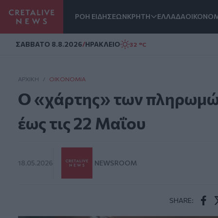
ΡΟΗ ΕΙΔΗΣΕΩΝ
ΚΡΗΤΗ
ΕΛΛΑΔΑ
ΟΙΚΟΝΟΜ
Homepage
ΣAΒΒΑΤΟ 8.8.2026
/
ΗΡΑΚΛΕΙΟ
32 °C
ΑΡΧΙΚΗ
/
ΟΙΚΟΝΟΜΊΑ
Ο «χάρτης» των πληρωμώ
έως τις 22 Μαΐου
18.05.2026
NEWSROOM
SHARE:
Face
T