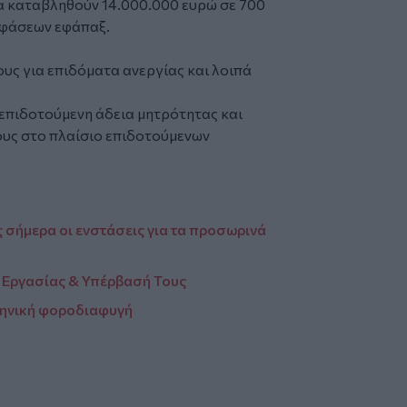
 θα καταβληθούν 14.000.000 ευρώ σε 700
οφάσεων εφάπαξ.
ους για επιδόματα ανεργίας και λοιπά
α επιδοτούμενη άδεια μητρότητας και
ους στο πλαίσιο επιδοτούμενων
 σήμερα οι ενστάσεις για τα προσωρινά
 Εργασίας & Υπέρβασή Τους
λληνική φοροδιαφυγή