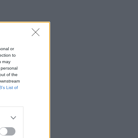
φωτιά στο νότιο Ρέθυμνο
15:38
Θερινές εκπτώσεις: Χαμηλότερος ο
τζίρος – Αυξημένες οι πιέσεις από το
ηλεκτρονικό εμπόριο
sonal or
15:29
ection to
Συναγερμός για άνδρα περιπατητή που
ou may
ζήτησε τις πρώτες βοήθειες κοντά στο
 personal
φαράγγι του Τράφουλα
out of the
 downstream
15:26
B’s List of
Στέφανος Τσιτσιπάς: Διακοπές στην
Ελβετία με τη νέα του σύντροφο
(photos)
15:21
Λιονέλ Μέσι: Πέθανε ο πατέρας του
15:17