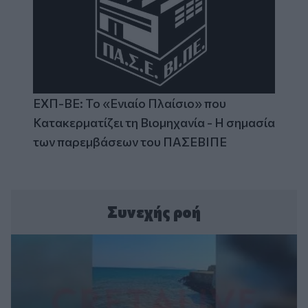
ΕΧΠ-ΒΕ: Το «Ενιαίο Πλαίσιο» που
Κατακερματίζει τη Βιομηχανία - Η σημασία
των παρεμβάσεων του ΠΑΣΕΒΙΠΕ
Συνεχής ροή