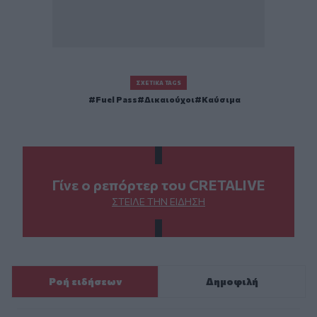
ΣΧΕΤΙΚΆ TAGS
Fuel Pass
Δικαιούχοι
Καύσιμα
Γίνε ο ρεπόρτερ του CRETALIVE
ΣΤΕΊΛΕ ΤΗΝ ΕΊΔΗΣΗ
Ροή ειδήσεων
Δημοφιλή