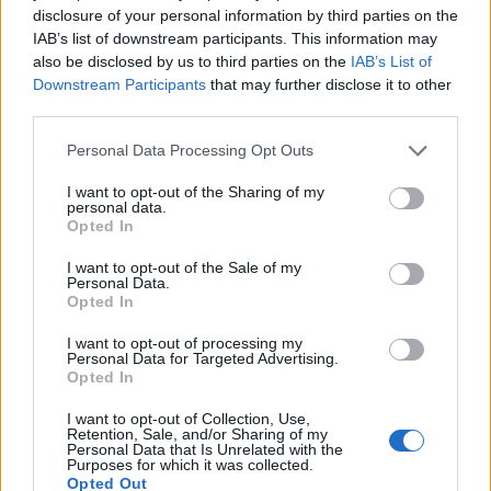
οργάνωσης του «Έντικ»
disclosure of your personal information by third parties on the
IAB’s list of downstream participants. This information may
19:13
also be disclosed by us to third parties on the
IAB’s List of
Το Φεστιβάλ Κινηματογράφου Χανίων παρουσιάζει τις
Downstream Participants
that may further disclose it to other
καλοκαιρινές του εκθέσεις
third parties.
19:04
Personal Data Processing Opt Outs
Καύσωνας και καρδιοπαθείς: Οδηγός προστασίας από
την Ελληνική Καρδιολογική Εταιρεία
I want to opt-out of the Sharing of my
personal data.
Opted In
18:59
Μαρία Καρυστιανού: Αποχώρησε και ο Νίκος
I want to opt-out of the Sale of my
Personal Data.
Μπρουτζάκης από την «Ελπίδα»
Opted In
18:58
I want to opt-out of processing my
Ένας σοβαρά τραυματίας από τροχαίο με γουρούνα στην
Personal Data for Targeted Advertising.
Opted In
Ηλεία
I want to opt-out of Collection, Use,
18:55
Retention, Sale, and/or Sharing of my
Η πρώτη ομάδα που συλλυπήθηκε για τον χαμό του
Personal Data that Is Unrelated with the
Purposes for which it was collected.
πατέρα του Μέσι
Opted Out