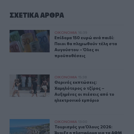
ΣΧΕΤΙΚA AΡΘΡΑ
Επίδομα 150 ευρώ ανά παιδί: Ποιοι θα πληρωθούν τέλη
ΟΙΚΟΝΟΜΙΑ
16:39
Επίδομα 150 ευρώ ανά παιδί: Ποιοι
Επίδομα 150 ευρώ ανά παιδί:
Ποιοι θα πληρωθούν τέλη στα
Αυγούστου – Όλες οι
προϋποθέσεις
Θερινές εκπτώσεις: Χαμηλότερος ο τζίρος – Αυξημένες ο
ΟΙΚΟΝΟΜΙΑ
15:38
Θερινές εκπτώσεις: Χαμηλότερος ο 
Θερινές εκπτώσεις:
Χαμηλότερος ο τζίρος –
Αυξημένες οι πιέσεις από το
ηλεκτρονικό εμπόριο
Τουρισμός για Όλους 2026: Άνοιξε η πλατφόρμα για τα 
ΟΙΚΟΝΟΜΙΑ
13:00
Τουρισμός για Όλους 2026: Άνοιξε 
Τουρισμός για Όλους 2026:
Άνοιξε η πλατφόρμα για τα ΑΦΜ