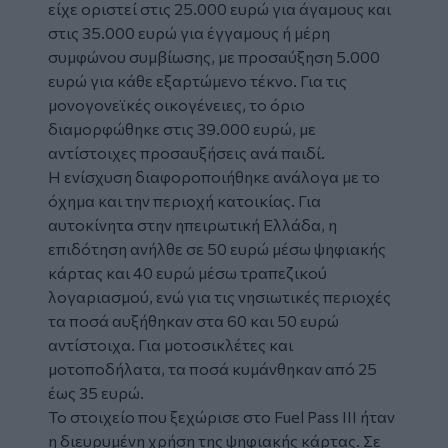
είχε οριστεί στις 25.000 ευρώ για άγαμους και
στις 35.000 ευρώ για έγγαμους ή μέρη
συμφώνου συμβίωσης, με προσαύξηση 5.000
ευρώ για κάθε εξαρτώμενο τέκνο. Για τις
μονογονεϊκές οικογένειες, το όριο
διαμορφώθηκε στις 39.000 ευρώ, με
αντίστοιχες προσαυξήσεις ανά παιδί.
Η ενίσχυση διαφοροποιήθηκε ανάλογα με το
όχημα και την περιοχή κατοικίας. Για
αυτοκίνητα στην ηπειρωτική Ελλάδα, η
επιδότηση ανήλθε σε 50 ευρώ μέσω ψηφιακής
κάρτας και 40 ευρώ μέσω τραπεζικού
λογαριασμού, ενώ για τις νησιωτικές περιοχές
τα ποσά αυξήθηκαν στα 60 και 50 ευρώ
αντίστοιχα. Για μοτοσικλέτες και
μοτοποδήλατα, τα ποσά κυμάνθηκαν από 25
έως 35 ευρώ.
Το στοιχείο που ξεχώρισε στο Fuel Pass III ήταν
η διευρυμένη χρήση της ψηφιακής κάρτας. Σε