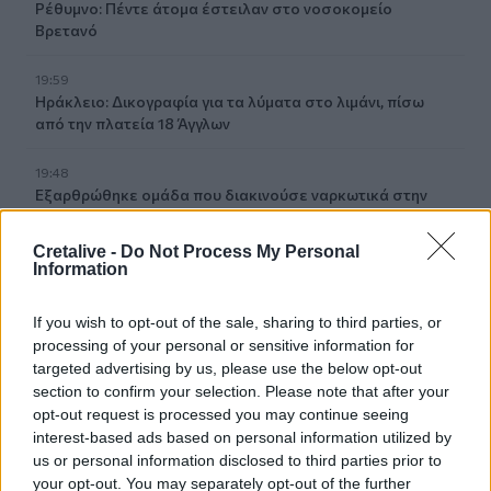
Ρέθυμνο: Πέντε άτομα έστειλαν στο νοσοκομείο
Βρετανό
19:59
Ηράκλειο: Δικογραφία για τα λύματα στο λιμάνι, πίσω
από την πλατεία 18 Άγγλων
19:48
Εξαρθρώθηκε ομάδα που διακινούσε ναρκωτικά στην
Αθήνα και στην περιοχή της Πανεπιστημιούπολης
Ζωγράφου
Cretalive -
Do Not Process My Personal
Information
19:33
Στέγνωσαν οι βρύσες σε Μαραθίτη και Βασιλειές
If you wish to opt-out of the sale, sharing to third parties, or
processing of your personal or sensitive information for
19:23
targeted advertising by us, please use the below opt-out
Τραγωδία στην Πάρο: Πνίγηκε 4χρονος σε πισίνα beach
section to confirm your selection. Please note that after your
bar
opt-out request is processed you may continue seeing
interest-based ads based on personal information utilized by
19:15
us or personal information disclosed to third parties prior to
Συνελήφθη 49χρονος, βασικό μέλος της εγκληματικής
your opt-out. You may separately opt-out of the further