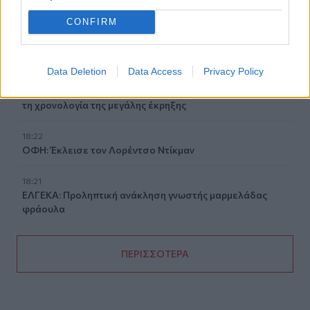
18:45
CONFIRM
Τα «Παραμύθια του Σαββάτου»… πάνε διακοπές!
18:38
Data Deletion
Data Access
Privacy Policy
Μυστήριο 3.500 ετών στη Σαντορίνη: Ο 15χρονος που δεν
πρόλαβε να ξεφύγει από το τσουνάμι μπορεί ν' αλλάξει
τη χρονολογία της μεγάλης έκρηξης
18:22
ΟΦΗ: Έκλεισε τον Λορέντσο Ντίκμαν
18:21
ΕΛΓΕΚΑ: Προληπτική ανάκληση γνωστής μαρμελάδας
φράουλα
ΠΕΡΙΣΣΟΤΕΡΑ