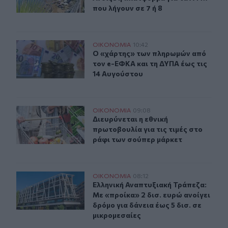
που λήγουν σε 7 ή 8
Ο «χάρτης» των πληρωμών από τον e-ΕΦΚΑ και τη ΔΥΠΑ
ΟΙΚΟΝΟΜΙΑ
10:42
Ο «χάρτης» των πληρωμών από τον 
Ο «χάρτης» των πληρωμών από
τον e-ΕΦΚΑ και τη ΔΥΠΑ έως τις
14 Αυγούστου
Διευρύνεται η εθνική πρωτοβουλία για τις τιμές στο ρά
ΟΙΚΟΝΟΜΙΑ
09:08
Διευρύνεται η εθνική πρωτοβουλία γ
Διευρύνεται η εθνική
πρωτοβουλία για τις τιμές στο
ράφι των σούπερ μάρκετ
Ελληνική Αναπτυξιακή Τράπεζα: Με «προίκα» 2 δισ. ευρώ
ΟΙΚΟΝΟΜΙΑ
08:12
Ελληνική Αναπτυξιακή Τράπεζα: Με «
Ελληνική Αναπτυξιακή Τράπεζα:
Με «προίκα» 2 δισ. ευρώ ανοίγει
δρόμο για δάνεια έως 5 δισ. σε
μικρομεσαίες