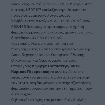
ενίσχυσης να φτάνει τα 113.085.905 ευρώ. Από
αυτούς, 1.597.127 επέλεξαν την πίστωση του
ποσού σε τραπεζικό λογαριασμό,
λαμβάνοντας συνολικά 65.102.285 ευρώ, ενώ
962.465 δικαιούχοι προτίμησαν τη χρήση
ψηφιακής χρεωστικής κάρτας, μέσω της οποίας
διατέθηκαν 47.983.620 ευρώ.
Κεντρικό ρόλο στην υλοποίηση του
προγράμματος είχαν το Υπουργείο Ψηφιακής
Διακυβέρνησης και το Υπουργείο Εθνικής
Οικονομίας και Οικονομικών, με τους
υπουργούς
Δημήτρη Παπαστεργίου
και
Κυριάκο Πιερρακάκη
να συντονίζουν την
εφαρμογή του μέτρου, δίνοντας έμφαση στην
ταχύτητα, στη διαφάνεια και στην αξιοποίηση
ψηφιακών εργαλείων για την εξυπηρέτηση των
δικαιούχων.
Ο βασικός στόχος του μέτρου ήταν διπλός: