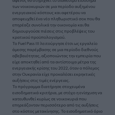
αφενός να στηριχθεί το διαθέσιμο εισόδημα
των νοικοκυριών σε μια περίοδο αυξημένου
ενεργειακού κόστους και αφετέρου να
αποφευχθεί ένα νέο πληθωριστικό σοκ που θα
επηρέαζε συνολικά την οικονομία και θα
δημιουργούσε πιέσεις στις προβλέψεις του
κρατικού προϋπολογισμού.
Το Fuel Pass III λειτούργησε έτσι ως εργαλείο
άμεσης παρέμβασης σε μια περίοδο διεθνούς
αβεβαιότητας, αξιοποιώντας την εμπειρία που
είχε αποκτηθεί από τα αντίστοιχα μέτρα της
ενεργειακής κρίσης του 2022, όταν ο πόλεμος
στην Ουκρανία είχε προκαλέσει εκρηκτικές
αυξήσεις στις τιμές ενέργειας.
Το πρόγραμμα διατήρησε στοχευμένα
εισοδηματικά κριτήρια, με στόχο η ενίσχυση να
κατευθυνθεί κυρίως σε νοικοκυριά που
επηρεάζονταν περισσότερο από τις αυξήσεις
στο κόστος μετακίνησης. Το εισοδηματικό όριο