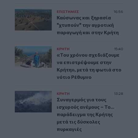
ΕΠΙΣΤΗΜΕΣ
16:56
Καύσωνας και ξηρασία
"χτυπούν" την αγροτική
παραγωγή και στην Κρήτη
ΚΡΗΤΗ
15:40
«Του χρόνου σχεδιάζουμε
να επιστρέψουμε στην
Κρήτη», μετά τη φωτιά στο
νότιο Ρέθυμνο
ΚΡΗΤΗ
13:28
Συναγερμός για τους
ισχυρούς ανέμους – Το...
παράδειγμα της Κρήτης
μετά τις δύσκολες
πυρκαγιές