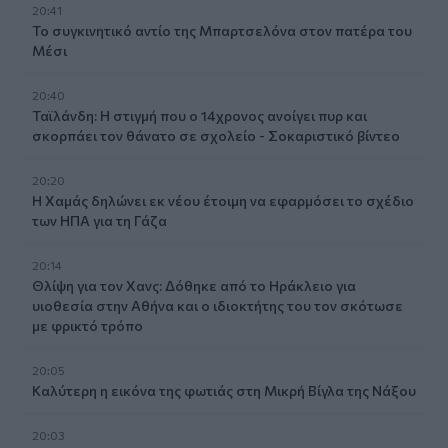
20:41
Το συγκινητικό αντίο της Μπαρτσελόνα στον πατέρα του
Μέσι
20:40
Ταϊλάνδη: Η στιγμή που ο 14χρονος ανοίγει πυρ και
σκορπάει τον θάνατο σε σχολείο - Σοκαριστικό βίντεο
20:20
Η Χαμάς δηλώνει εκ νέου έτοιμη να εφαρμόσει το σχέδιο
των ΗΠΑ για τη Γάζα
20:14
Θλίψη για τον Χανς: Δόθηκε από το Ηράκλειο για
υιοθεσία στην Αθήνα και ο ιδιοκτήτης του τον σκότωσε
με φρικτό τρόπο
20:05
Καλύτερη η εικόνα της φωτιάς στη Μικρή Βίγλα της Νάξου
20:03