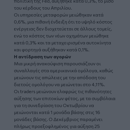
πολιτική της Fed, αυξήθηκε κατά 0,3%, το μισό
του κέρδους του Απριλίου.
Οι υπηρεσίες μεταφορών μειώθηκαν κατά
0,6%, μια πιθανή ένδειξη ότι το υψηλό κόστος
ενέργειας δεν διοχετεύεται σε άλλους τομείς,
ενώ το κόστος των νέων οχημάτων μειώθηκε
κατά 0,3% και τα μεταχειρισμένα αυτοκίνητα
και φορτηγά αυξήθηκαν κατά 0,1%.
Η αντίδραση των αγορών
Μια μικρή ανακούφιση παρουσιάζουν οι
συναλλαγές στα αμερικανικά ομόλογα, καθώς
μειώνουν τις απώλειες με την απόδοση του
διετούς ομολόγου να μειώνεται στο 4,11%.
Οι traders μειώνουν ελαφρώς τις πιθανότητες
αύξησης των επιτοκίων φέτος, με τα συμβόλαια
για τη συνεδρίαση του Οκτωβρίου να
μειώνονται κατά 1 μονάδα βάσης στις 16
μονάδες βάσης. Ο Δεκέμβριος παραμένει
πλήρως προεξοφλημένος για αύξηση 25