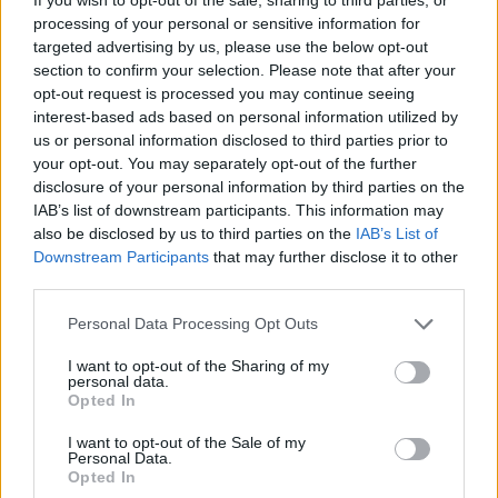
το Σάββατο (08-08)
processing of your personal or sensitive information for
targeted advertising by us, please use the below opt-out
18:44
section to confirm your selection. Please note that after your
Ευρωπαϊκή διάκριση για το Πανεπιστήμιο Κρήτης:
opt-out request is processed you may continue seeing
Χρηματοδότηση 1,5 εκατ. ευρώ για την Τεχνητή
interest-based ads based on personal information utilized by
Νοημοσύνη
us or personal information disclosed to third parties prior to
your opt-out. You may separately opt-out of the further
18:44
disclosure of your personal information by third parties on the
Υψηλός κίνδυνος πυρκαγιάς την Παρασκευή στην Κρήτη
IAB’s list of downstream participants. This information may
also be disclosed by us to third parties on the
IAB’s List of
18:37
Downstream Participants
that may further disclose it to other
CrediaBank: Οικονομικά Αποτελέσματα A ’Εξαμήνου
third parties.
2026 - Υψηλοί ρυθμοί ανάπτυξης και νέα ρεκόρ
επιδόσεων
Personal Data Processing Opt Outs
I want to opt-out of the Sharing of my
18:32
personal data.
Αγωνία για την 20χρονη Ραφαέλα: Από το ΠΑΓΝΗ στην
Opted In
Αθήνα η φοιτήτρια που τραυματίστηκε σε τροχαίο στο
ΙΤΕ
I want to opt-out of the Sale of my
Personal Data.
Opted In
18:19