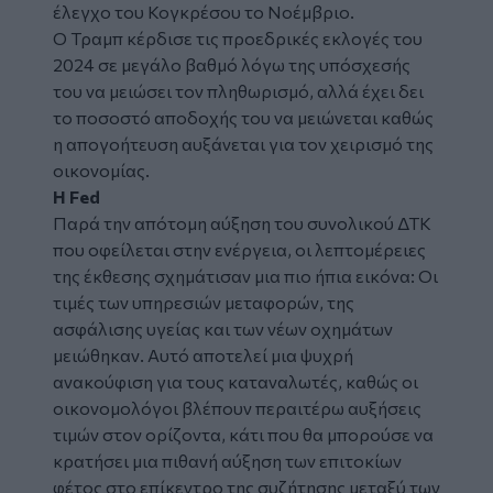
έλεγχο του Κογκρέσου το Νοέμβριο.
Ο Τραμπ κέρδισε τις προεδρικές εκλογές του
2024 σε μεγάλο βαθμό λόγω της υπόσχεσής
του να μειώσει τον πληθωρισμό, αλλά έχει δει
το ποσοστό αποδοχής του να μειώνεται καθώς
η απογοήτευση αυξάνεται για τον χειρισμό της
οικονομίας.
Η Fed
Παρά την απότομη αύξηση του συνολικού ΔΤΚ
που οφείλεται στην ενέργεια, οι λεπτομέρειες
της έκθεσης σχημάτισαν μια πιο ήπια εικόνα: Οι
τιμές των υπηρεσιών μεταφορών, της
ασφάλισης υγείας και των νέων οχημάτων
μειώθηκαν. Αυτό αποτελεί μια ψυχρή
ανακούφιση για τους καταναλωτές, καθώς οι
οικονομολόγοι βλέπουν περαιτέρω αυξήσεις
τιμών στον ορίζοντα, κάτι που θα μπορούσε να
κρατήσει μια πιθανή αύξηση των επιτοκίων
φέτος στο επίκεντρο της συζήτησης μεταξύ των