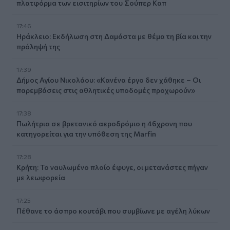
πλατφόρμα των εισιτηρίων του Σούπερ Καπ
17:46
Ηράκλειο: Εκδήλωση στη Δαμάστα με θέμα τη βία και την
πρόληψή της
17:39
Δήμος Αγίου Νικολάου: «Κανένα έργο δεν χάθηκε – Οι
παρεμβάσεις στις αθλητικές υποδομές προχωρούν»
17:38
Πωλήτρια σε βρετανικό αεροδρόμιο η 46χρονη που
κατηγορείται για την υπόθεση της Marfin
17:28
Κρήτη: Το ναυλωμένο πλοίο έφυγε, οι μετανάστες πήγαν
με λεωφορεία
17:25
Πέθανε το άσπρο κουτάβι που συμβίωνε με αγέλη λύκων