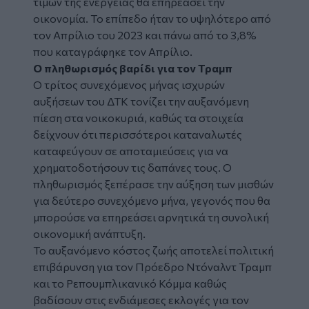
τιμών της ενέργειας θα επηρεάσει την
οικονομία. Το επίπεδο ήταν το υψηλότερο από
τον Απρίλιο του 2023 και πάνω από το 3,8%
που καταγράφηκε τον Απρίλιο.
Ο πληθωρισμός βαρίδι για τον Τραμπ
Ο τρίτος συνεχόμενος μήνας ισχυρών
αυξήσεων του ΔΤΚ τονίζει την αυξανόμενη
πίεση στα νοικοκυριά, καθώς τα στοιχεία
δείχνουν ότι περισσότεροι καταναλωτές
καταφεύγουν σε αποταμιεύσεις για να
χρηματοδοτήσουν τις δαπάνες τους. Ο
πληθωρισμός ξεπέρασε την αύξηση των μισθών
για δεύτερο συνεχόμενο μήνα, γεγονός που θα
μπορούσε να επηρεάσει αρνητικά τη συνολική
οικονομική ανάπτυξη.
Το αυξανόμενο κόστος ζωής αποτελεί πολιτική
επιβάρυνση για τον Πρόεδρο Ντόναλντ Τραμπ
και το Ρεπουμπλικανικό Κόμμα καθώς
βαδίσουν στις ενδιάμεσες εκλογές για τον