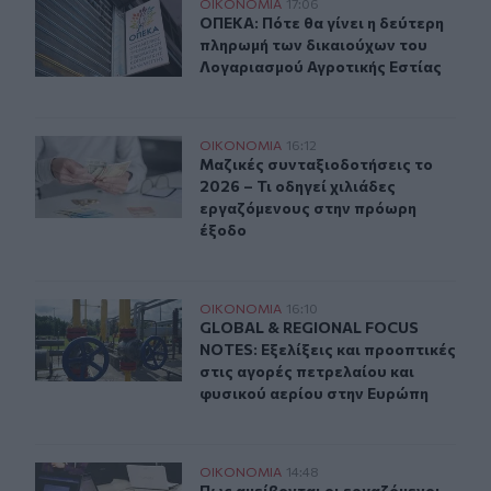
ΟΠΕΚΑ: Πότε θα γίνει η δεύτερη πληρωμή των δικαιού
ΟΙΚΟΝΟΜΙΑ
17:06
ΟΠΕΚΑ: Πότε θα γίνει η δεύτερη π
ΟΠΕΚΑ: Πότε θα γίνει η δεύτερη
πληρωμή των δικαιούχων του
Λογαριασμού Αγροτικής Εστίας
Μαζικές συνταξιοδοτήσεις το 2026 – Τι οδηγεί χιλιάδ
ΟΙΚΟΝΟΜΙΑ
16:12
Μαζικές συνταξιοδοτήσεις το 2026 
Μαζικές συνταξιοδοτήσεις το
2026 – Τι οδηγεί χιλιάδες
εργαζόμενους στην πρόωρη
έξοδο
GLOBAL & REGIONAL FOCUS NOTES: Εξελίξεις και προοπ
ΟΙΚΟΝΟΜΙΑ
16:10
GLOBAL & REGIONAL FOCUS NOTES: Ε
GLOBAL & REGIONAL FOCUS
NOTES: Εξελίξεις και προοπτικές
στις αγορές πετρελαίου και
φυσικού αερίου στην Ευρώπη
Πως αμείβονται οι εργαζόμενοι στον ιδιωτικό τομέα γι
ΟΙΚΟΝΟΜΙΑ
14:48
Πως αμείβονται οι εργαζόμενοι