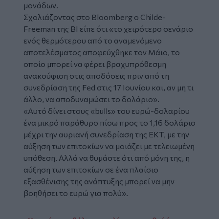
μονάδων.
Σχολιάζοντας στο Bloomberg o Childe-
Freeman της BI είπε ότι «το χειρότερο σενάριο
ενός θερμότερου από το αναμενόμενο
αποτελέσματος αποφεύχθηκε τον Μάιο, το
οποίο μπορεί να φέρει βραχυπρόθεσμη
ανακούφιση στις αποδόσεις πριν από τη
συνεδρίαση της Fed στις 17 Ιουνίου και, αν μη τι
άλλο, να αποδυναμώσει το δολάριο».
«Αυτό δίνει στους «bulls» του ευρώ-δολαρίου
ένα μικρό παράθυρο πίσω προς το 1,16 δολάριο
μέχρι την αυριανή συνεδρίαση της ΕΚΤ, με την
αύξηση των επιτοκίων να μοιάζει με τελειωμένη
υπόθεση. Αλλά να θυμάστε ότι από μόνη της, η
αύξηση των επιτοκίων σε ένα πλαίσιο
εξασθένισης της ανάπτυξης μπορεί να μην
βοηθήσει το ευρώ για πολύ».