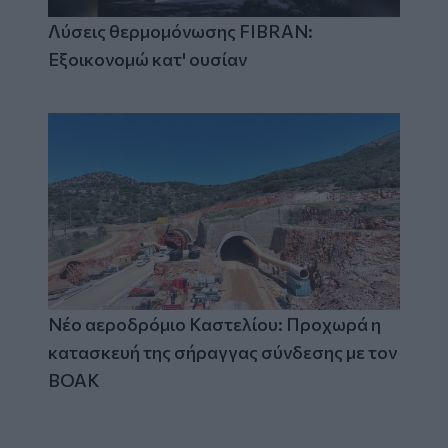
Λύσεις θερμομόνωσης FIBRAN:
Εξοικονομώ κατ' ουσίαν
Νέο αεροδρόμιο Καστελίου: Προχωρά η
κατασκευή της σήραγγας σύνδεσης με τον
ΒΟΑΚ