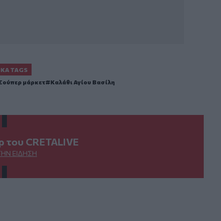
ΙΚΆ TAGS
Σούπερ μάρκετ
Καλάθι Αγίου Βασίλη
ερ του CRETALIVE
ΤΗΝ ΕΊΔΗΣΗ