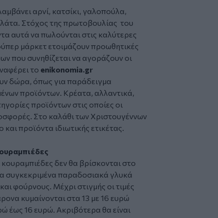
αμβάνει αρνί, κατσίκι, γαλοπούλα,
ολάτα. Στόχος της πρωτοβουλίας του
ντα αυτά να πωλούνται στις καλύτερες
 σούπερ μάρκετ ετοιμάζουν προωθητικές
των που συνηθίζεται να αγοράζουν οι
αναφέρει το
enikonomia.gr
υν δώρα, όπως για παράδειγμα
ένων προϊόντων. Κρέατα, αλλαντικά,
ατηγορίες προϊόντων στις οποίες οι
οσφορές. Στο καλάθι των Χριστουγέννων
και προϊόντα ιδιωτικής ετικέτας.
κουραμπιέδες
 κουραμπιέδες δεν θα βρίσκονται στο
τα συγκεκριμένα παραδοσιακά γλυκά
αι φούρνους. Μέχρι στιγμής οι τιμές
ρονα κυμαίνονται στα 13 με 16 ευρώ
ρώ έως 16 ευρώ. Ακριβότερα θα είναι