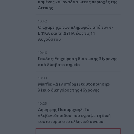
καμένες και αναδασωτέες περιοχές της
Αττικής
10:42
Ο «χάρτης» των πληρωμών από τον e-
ΕΦΚΑ και τη ΔΥΠΑ έως τις 14
Αυγούστου
10:40
Γαύδος: Επιχείρηση διάσωσης 31χρονης
από δύσβατο σημείο
10:33
Marfin: «Δεν υπάρχει ταυτοποίηση»
λέει ο δικηγόρος της 46χρονης
10:25
Δημήτρης Παπαμιχαήλ: Το
«λεβεντόπαιδο» που έγραψε τη δική
του ιστορία στο ελληνικό σινεμά
(video)