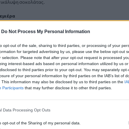
πικάλυψη σοκολάτας.
ρεμιέρα
ιστουγέννων» στις 18 Δεκεμβρίου θα
ίλη» με 13 διαφορετικές κατηγορίες
-
Do Not Process My Personal Information
ές αλυσίδες και καταστήματα με
» θα περιλαμβάνονται επιτραπέζια
to opt-out of the sale, sharing to third parties, or processing of your per
πιτα, βρεφικά παιχνίδια, φιγούρες
formation for targeted advertising by us, please use the below opt-out s
τα και τηλεκατευθυνόμενα, ηλεκτρονικά
r selection. Please note that after your opt-out request is processed y
eing interest-based ads based on personal information utilized by us or
, παιδικές μπασκέτες και τέρματα),
disclosed to third parties prior to your opt-out. You may separately opt-
losure of your personal information by third parties on the IAB’s list of
όσο και στο «καλάθι του Άη Βασίλη», οι
. This information may also be disclosed by us to third parties on the
IA
 επιλέξουν ανάμεσα από μια ευρεία
Participants
that may further disclose it to other third parties.
βαλάντιο. Φρόνιμο όμως είναι οι
ντα της αρεσκείας τους να κάνουν έρευνα
σουν όσο το δυνατόν πιο συμφέρουσες
l Data Processing Opt Outs
o opt-out of the Sharing of my personal data.