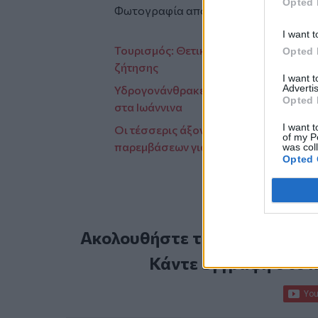
Opted 
Φωτογραφία από
phantomboy
από το
I want t
Τουρισμός: Θετικοί οι πρώτοι οιωνοί γ
Opted 
ζήτησης
I want 
Advertis
Υδρογονάνθρακες: Ο νέος επενδυτής, ο
Opted 
στα Ιωάννινα
I want t
Οι τέσσερις άξονες με τα επικρατέστε
of my P
παρεμβάσεων για τις τράπεζες
was col
Opted 
Ακολουθήστε το Cretalive στ
Κάντε εγγραφή στο 