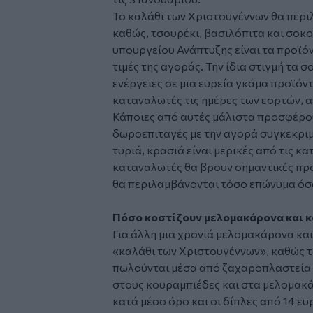
Το καλάθι των Χριστουγέννων θα περιλ
καθώς, τσουρέκι, βασιλόπιτα και σοκ
υπουργείου Ανάπτυξης είναι τα προϊό
τιμές της αγοράς. Την ίδια στιγμή τα
ενέργειες σε μια ευρεία γκάμα προϊόν
καταναλωτές τις ημέρες των εορτών, 
Κάποιες από αυτές μάλιστα προσφέρο
δωροεπιταγές με την αγορά συγκεκριμ
τυριά, κρασιά είναι μερικές από τις κ
καταναλωτές θα βρουν σημαντικές πρ
θα περιλαμβάνονται τόσο επώνυμα όσο 
Πόσο κοστίζουν μελομακάρονα και 
Για άλλη μια χρονιά μελομακάρονα και
«καλάθι των Χριστουγέννων», καθώς 
πωλούνται μέσα από ζαχαροπλαστεία κ
στους κουραμπιέδες και στα μελομακά
κατά μέσο όρο και οι δίπλες από 14 ευ