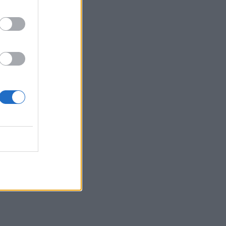
τη ρωσική πρεσβεία
09:21
Σητεία: Κατασβέστηκε η φωτιά στα
Αχλάδια - Μικρή η καμένη έκταση
09:14
Χανιά: Ελλείψεις προσωπικού και
προβλήματα στις υπηρεσίες
καθαριότητας
09:08
Διευρύνεται η εθνική πρωτοβουλία για
τις τιμές στο ράφι των σούπερ μάρκετ
09:01
Όταν ο σεισμός της Κρήτης «λάβωσε»
τον Φάρο της Αλεξάνδρειας
08:55
Νέοι ρωσικοί βομβαρδισμοί στο Κίεβο: