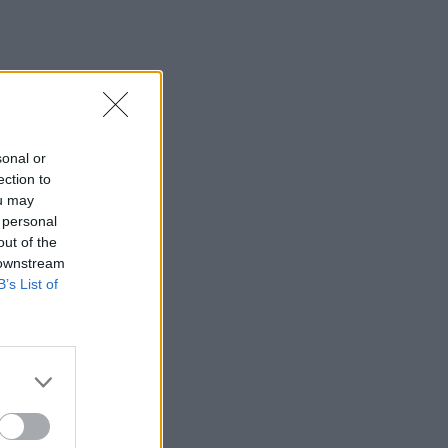
Συνετρίβη πυροσβεστικό ελικόπτερο
ενώ επιχειρούσε σε μεγάλη δασική
πυρκαγιά στη Γιούτα
09:46
Ρέθυμνο: Μήνυμα αισιοδοξίας από τον
τουρισμό μετά τις πυρκαγιές στο νότο
sonal or
ection to
09:44
ou may
Κομμός: Η συγκινητική «πρώτη
 personal
διαδρομή» για χελωνάκια Καρέτα
out of the
Καρέτα - Βίντεο
 downstream
B’s List of
09:33
ΒΟΑΚ: Ολιγόλεπτη διακοπή
κυκλοφορίας στο τμήμα Νεάπολη –
Άγιος Νικόλαος λόγω ανατίναξης
09:27
Βερολίνο: «Στημένη προβοκάτσια» το
περιστατικό με το drone, σύμφωνα με