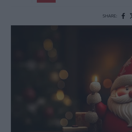
SHARE:
Face
T