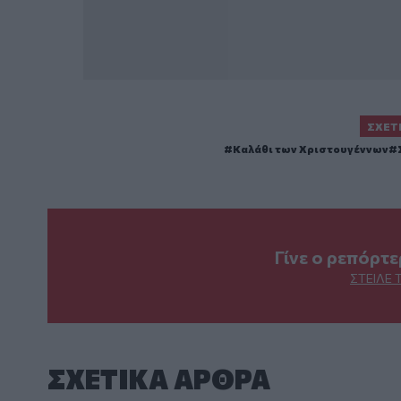
ΣΧΕΤ
Καλάθι των Χριστουγέννων
Γίνε ο ρεπόρτ
ΣΤΕΊΛΕ 
ΣΧΕΤΙΚA AΡΘΡΑ