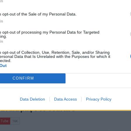
In
Pixabay
o opt-out of the Sale of my Personal Data.
ια το 2025 - Στην Κρήτη τα "σκήπτρα" της
In
to opt-out of processing my Personal Data for Targeted
ing.
ι αποφάσεις για Κρήτη και το αδιέξοδο
In
o opt-out of Collection, Use, Retention, Sale, and/or Sharing
ρα σενάρια των κυβερνητικών
ersonal Data that Is Unrelated with the Purposes for which it
lected.
Out
CONFIRM
ο
Google News
και στο
Facebook
Data Deletion
Data Access
Privacy Policy
κανάλι μας στο
YouTube