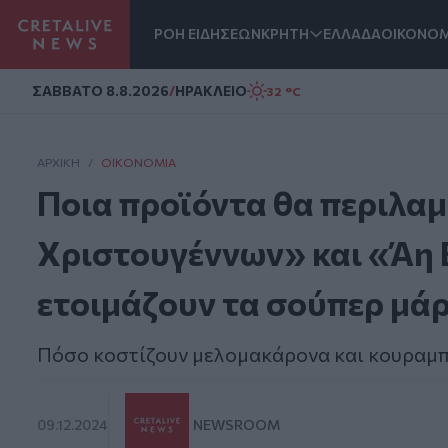
ΡΟΗ ΕΙΔΗΣΕΩΝ
ΚΡΗΤΗ
ΕΛΛΑΔΑ
ΟΙΚΟΝΟΜ
Homepage
ΣAΒΒΑΤΟ 8.8.2026
/
ΗΡΑΚΛΕΙΟ
32 °C
ΑΡΧΙΚΗ
/
ΟΙΚΟΝΟΜΊΑ
Ποια προϊόντα θα περιλα
Χριστουγέννων» και «Άη
ετοιμάζουν τα σούπερ μά
Πόσο κοστίζουν μελομακάρονα και κουραμπ
09.12.2024
NEWSROOM