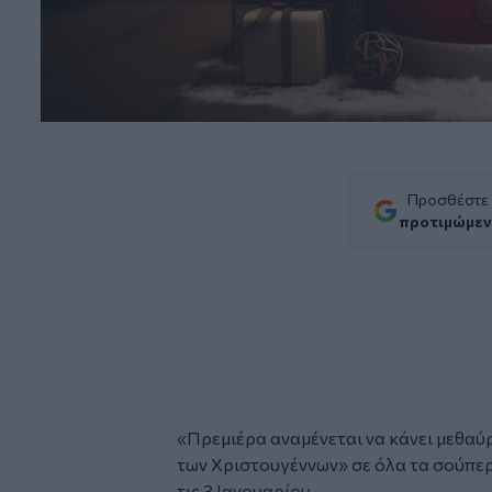
Προσθέστε
προτιμώμεν
«Πρεμιέρα αναμένεται να κάνει μεθαύρ
των Χριστουγέννων
» σε όλα τα σούπερ
τις 3 Ιανουαρίου.