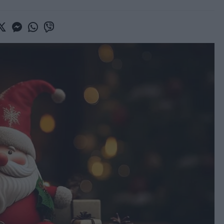
book
witter
Messenger
Whatsapp
Viber