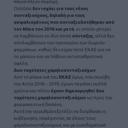
πάγια πλέον παροχή.
Ωστόσο
δεν ισχύει για τους νέους
συνταξιούχους, δηλαδή για τους
ασφαλισμένους που συνταξιοδοτήθηκαν από
τον Μάιο του 2016 και μετά
, οι οποίοι μπορεί
να λαμβάνουν το ίδιο ποσό
σύνταξης
, αλλά δεν
απολαμβάνουν του προνομίου των δωρεάν
φαρμάκων, καθώς δεν είχαν ποτέ ΕΚΑΣ για να
το χάσουν και να λάβουν αντισταθμιστικά
οφέλη.
Δυο ταχύτητες χαμηλοσυνταξιούχων
Από το phase out του
ΕΚΑΣ
όμως, που συνέβη
την 4ετία 2016 – 2019, έχουν περάσει πολλά
χρόνια και πλέον
έχουν δημιουργηθεί δυο
ταχύτητες χαμηλοσυνταξιούχων
ως προς την
φαρμακευτική δαπάνη.
Αυτή την αρρυθμία εξετάζει να διορθώσει η
κυβέρνηση, παρέχοντας σε όλους τους
χαμηλοσυνταξιούχους και με εισοδηματικά