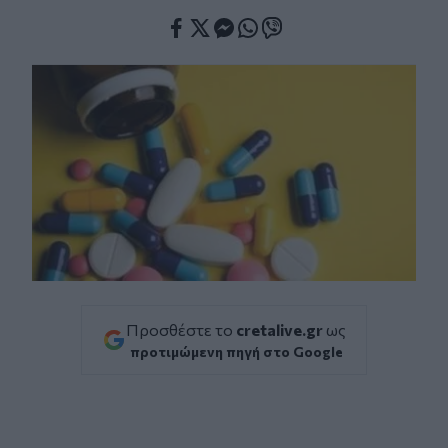
Facebook
Twitter
Messenger
Whatsapp
Viber
Προσθέστε το
cretalive.gr
ως
προτιμώμενη πηγή στο Google