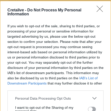
Cretalive -
Do Not Process My Personal
10:26
Information
Η Μόσχα δηλώνει ότι κατέρριψε 605 ουκρανικά drones
τη νύχτα
If you wish to opt-out of the sale, sharing to third parties, or
processing of your personal or sensitive information for
10:19
targeted advertising by us, please use the below opt-out
Πλούσιο το πολιτιστικό πρόγραμμα του Δήμου
section to confirm your selection. Please note that after your
Ηρακλείου την Παρασκευή 7 Αυγούστου
opt-out request is processed you may continue seeing
interest-based ads based on personal information utilized by
10:18
us or personal information disclosed to third parties prior to
Πυρκαγιές: Άμεσα οι μελέτες, μέχρι Δεκέμβρη τα
your opt-out. You may separately opt-out of the further
αντιπλημμυρικά έργα
disclosure of your personal information by third parties on the
IAB’s list of downstream participants. This information may
10:11
also be disclosed by us to third parties on the
IAB’s List of
Ηράκλειο: Συνεχίζονται οι παρεμβάσεις στην Ικάρου -
Downstream Participants
that may further disclose it to other
Έρχονται διαγραμμίσεις και νέα φρεάτια
third parties.
09:54
Personal Data Processing Opt Outs
Άγιος Νικόλαος: Αγροτικό "καρφώθηκε" σε φορτηγό
I want to opt-out of the Sharing of my