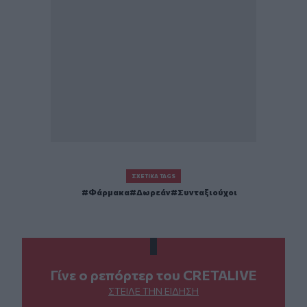
ΣΧΕΤΙΚΆ TAGS
Φάρμακα
Δωρεάν
Συνταξιούχοι
Γίνε ο ρεπόρτερ του CRETALIVE
ΣΤΕΊΛΕ ΤΗΝ ΕΊΔΗΣΗ