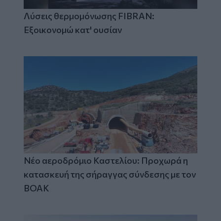
Λύσεις θερμομόνωσης FIBRAN:
Εξοικονομώ κατ' ουσίαν
Νέο αεροδρόμιο Καστελίου: Προχωρά η
κατασκευή της σήραγγας σύνδεσης με τον
ΒΟΑΚ