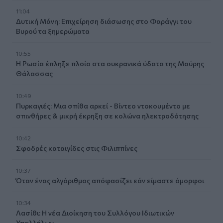
11:04
Δυτική Μάνη: Επιχείρηση διάσωσης στο Φαράγγι του
Βυρού τα ξημερώματα
10:55
Η Ρωσία έπληξε πλοίο στα ουκρανικά ύδατα της Μαύρης
Θάλασσας
10:49
Πυρκαγιές: Μια σπίθα αρκεί - Βίντεο ντοκουμέντο με
σπινθήρες & μικρή έκρηξη σε κολώνα ηλεκτροδότησης
10:42
Σφοδρές καταιγίδες στις Φιλιππίνες
10:37
Όταν ένας αλγόριθμος απόφασίζει εάν είμαστε όμορφοι
10:34
Λασίθι: Η νέα Διοίκηση του Συλλόγου Ιδιωτικών
Υπαλλήλων