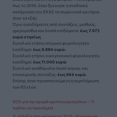
πως το 2016, όταν ξεκίνησε η σταδιακή
κατάργηση του ΕΚΑΣ τα σωρευτικά κριτήρια
ήταν τα εξής:
Όριο εισοδήματος από συντάξεις, μισθούς,
ημερομίσθια και λοιπά επιδόματα:
έως 7.972
ευρώ ετησίως
Συνολικό ετήσιο ατομικό φορολογητέο
εισόδημα:
έως 8.884 ευρώ.
Συνολικό ετήσιο οικογενειακό φορολογητέο
εισόδημα:
έως 11.000 ευρώ
Συνολικό ακαθάριστο ποσό κύριας και
επικουρικής σύνταξης:
έως 664 ευρώ
.
Επίσης ήταν προαπαιτούμενη η συμπλήρωση
των 65 ετών.
SOS για την αγορά κρυπτονομισμάτων – Τι
πρέπει να προσέχετε
Τι αλλάζει στα ακίνητα το 2025 - Κίνητρα και