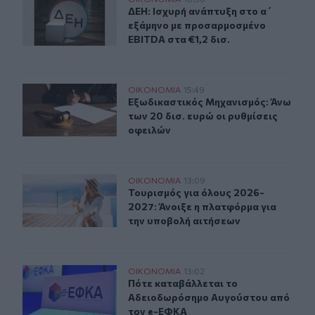
ΔΕΗ: Ισχυρή ανάπτυξη στο α΄ εξάμηνο με προσαρμοσμέν
ΔΕΗ: Ισχυρή ανάπτυξη στο α΄ εξάμ
ΔΕΗ: Ισχυρή ανάπτυξη στο α΄
εξάμηνο με προσαρμοσμένο
EBITDA στα €1,2 δισ.
Εξωδικαστικός Μηχανισμός: Άνω των 20 δισ. ευρώ οι ρυ
ΟΙΚΟΝΟΜΙΑ
15:49
Εξωδικαστικός Μηχανισμός: Άνω των
Εξωδικαστικός Μηχανισμός: Άνω
των 20 δισ. ευρώ οι ρυθμίσεις
οφειλών
Τουρισμός για όλους 2026-2027: Άνοιξε η πλατφόρμα γ
ΟΙΚΟΝΟΜΙΑ
13:09
Τουρισμός για όλους 2026-2027: Άν
Τουρισμός για όλους 2026-
2027: Άνοιξε η πλατφόρμα για
την υποβολή αιτήσεων
Πότε καταβάλλεται το Αδειοδωρόσημο Αυγούστου από
ΟΙΚΟΝΟΜΙΑ
13:02
Πότε καταβάλλεται το Αδειοδωρό
Πότε καταβάλλεται το
Αδειοδωρόσημο Αυγούστου από
τον e-ΕΦΚΑ