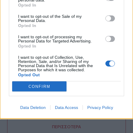
personal data.
09:50
Opted In
Ιράν: Η συμφωνία με το Ομάν δεν σημαίνει πλήρες
άνοιγμα των Στενών του Ορμούζ
I want to opt-out of the Sale of my
Personal Data.
Opted In
09:44
Χωρίς ενεργό μέτωπο η φωτιά στο Καρύδι Σητείας -
I want to opt-out of processing my
Παραμένουν δυνάμεις στο σημείο
Personal Data for Targeted Advertising.
Opted In
09:31
Θεσσαλονίκη: Η παρατεταμένη ανομβρία απειλεί τη
I want to opt-out of Collection, Use,
Retention, Sale, and/or Sharing of my
λιμνοθάλασσα Καλοχωρίου
Personal Data that Is Unrelated with the
Purposes for which it was collected.
Opted Out
09:22
Ιός Δυτικού Νείλου: Στα 65 τα κρούσματα στην Ελλάδα
CONFIRM
09:12
Ρωσία: Διαψεύδει εμπλοκή σε στρατολόγηση
Κολομβιανών μισθοφόρων
Data Deletion
Data Access
Privacy Policy
ΠΕΡΙΣΣΟΤΕΡΑ