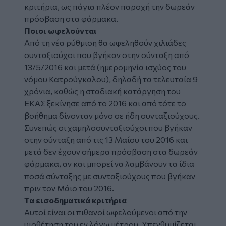
κριτήρια, ως πάγια πλέον παροχή την δωρεάν
πρόσβαση στα φάρμακα.
Ποιοι ωφελούνται
Από τη νέα ρύθμιση θα ωφεληθούν χιλιάδες
συνταξιούχοι που βγήκαν στην σύνταξη από
13/5/2016 και μετά (ημερομηνία ισχύος του
νόμου Κατρούγκαλου), δηλαδή τα τελευταία 9
χρόνια, καθώς η σταδιακή κατάργηση του
ΕΚΑΣ ξεκίνησε από το 2016 και από τότε το
βοήθημα δίνονταν μόνο σε ήδη συνταξιούχους.
Συνεπώς οι χαμηλοσυνταξιούχοι που βγήκαν
στην σύνταξη από τις 13 Μαίου του 2016 και
μετά δεν έχουν σήμερα πρόσβαση στα δωρεάν
φάρμακα, αν και μπορεί να λαμβάνουν τα ίδια
ποσά σύνταξης με συνταξιούχους που βγήκαν
πριν τον Μάιο του 2016.
Τα εισοδηματικά κριτήρια
Αυτοί είναι οι πιθανοί ωφελούμενοι από την
υιοθέτηση του εν λόγω μέτρου. Υπενθυμίζεται