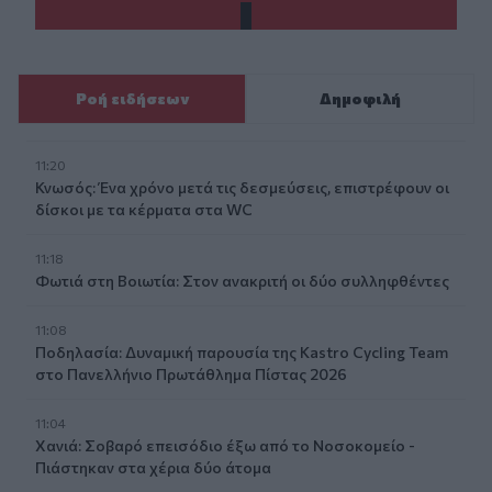
Ροή ειδήσεων
Δημοφιλή
11:20
Κνωσός: Ένα χρόνο μετά τις δεσμεύσεις, επιστρέφουν οι
δίσκοι με τα κέρματα στα WC
11:18
Φωτιά στη Βοιωτία: Στον ανακριτή οι δύο συλληφθέντες
11:08
Ποδηλασία: Δυναμική παρουσία της Kastro Cycling Team
στο Πανελλήνιο Πρωτάθλημα Πίστας 2026
11:04
Χανιά: Σοβαρό επεισόδιο έξω από το Νοσοκομείο -
Πιάστηκαν στα χέρια δύο άτομα