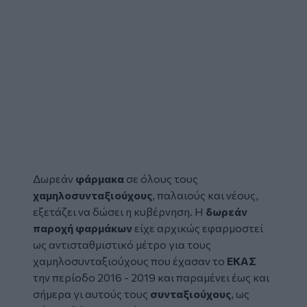
Δωρεάν
φάρμακα
σε όλους τους
χαμηλοσυνταξιούχους
, παλαιούς και νέους,
εξετάζει να δώσει η κυβέρνηση. Η
δωρεάν
παροχή φαρμάκων
είχε αρχικώς εφαρμοστεί
ως αντισταθμιστικό μέτρο για τους
χαμηλοσυνταξιούχους που έχασαν το
ΕΚΑΣ
την περίοδο 2016 - 2019 και παραμένει έως και
σήμερα γι αυτούς τους
συνταξιούχους
, ως