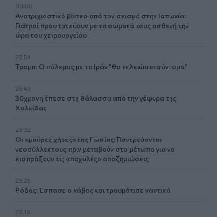
00:00
Ανατριχιαστικό βίντεο από τον σεισμό στην Ιαπωνία:
Γιατροί προστατεύουν με τα σώματά τους ασθενή την
ώρα του χειρουργείου
23:54
Τραμπ: Ο πόλεμος με το Ιράν "θα τελειώσει σύντομα"
23:43
30χρονη έπεσε στη θάλασσα από την γέφυρα της
Χαλκίδας
23:32
Οι «μαύρες χήρες» της Ρωσίας: Παντρεύονται
νεοσύλλεκτους πριν μεταβούν στο μέτωπο για να
εισπράξουν τις «παχυλές» αποζημιώσεις
23:25
Ρόδος: Έσπασε ο κάβος και τραυμάτισε ναυτικό
23:19