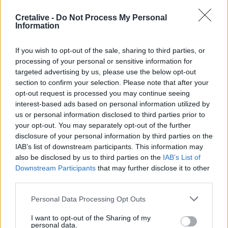
πυρκαγιές
Cretalive -
Do Not Process My Personal
Information
22:21
Χρήστος Δάντης: «Δεν περίμενα την αχαριστία, 22 χρόνια
μετά και συνάδελφοι προσπαθούν να ξεχάσουν ότι
If you wish to opt-out of the sale, sharing to third parties, or
έγραψα αυτό το τραγούδι»
processing of your personal or sensitive information for
targeted advertising by us, please use the below opt-out
22:14
section to confirm your selection. Please note that after your
Ξεκινούν τα δοκιμαστικά δρομολόγια της επέκτασης του
opt-out request is processed you may continue seeing
Μετρό Θεσσαλονίκης
interest-based ads based on personal information utilized by
us or personal information disclosed to third parties prior to
22:05
your opt-out. You may separately opt-out of the further
Τζόκερ: Αυτοί είναι οι τυχεροί αριθμοί που κερδίζουν
disclosure of your personal information by third parties on the
πάνω από 2 εκατ. ευρώ
IAB’s list of downstream participants. This information may
also be disclosed by us to third parties on the
IAB’s List of
Downstream Participants
that may further disclose it to other
ΠΕΡΙΣΣΟΤΕΡΑ
third parties.
Personal Data Processing Opt Outs
I want to opt-out of the Sharing of my
personal data.