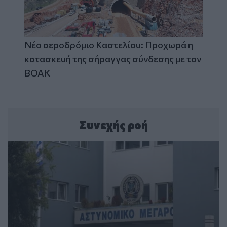
Νέο αεροδρόμιο Καστελίου: Προχωρά η
κατασκευή της σήραγγας σύνδεσης με τον
ΒΟΑΚ
Συνεχής ροή