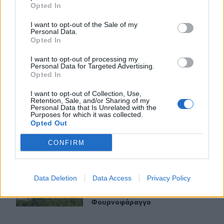
Opted In
ΣΧΕΤΙΚA AΡΘΡΑ
I want to opt-out of the Sale of my
Personal Data.
Opted In
Κνωσός: Ένα χρόνο μετά τις δεσμεύσεις, επιστρέφουν οι
ΠΟΛΙΤΕΣ
11:20
Κνωσός: Ένα χρόνο μετά τις δεσμεύ
Κνωσός: Ένα χρόνο μετά τις
I want to opt-out of processing my
δεσμεύσεις, επιστρέφουν οι
Personal Data for Targeted Advertising.
δίσκοι με τα κέρματα στα WC
Opted In
I want to opt-out of Collection, Use,
Retention, Sale, and/or Sharing of my
Personal Data that Is Unrelated with the
Πέρα από το πατίνι στην τσουλήθρα: Τι συμβαίνει με τη
ΠΟΛΙΤΕΣ
13:58
Purposes for which it was collected.
Πέρα από το πατίνι στην τσουλήθρα:
Πέρα από το πατίνι στην
Opted Out
τσουλήθρα: Τι συμβαίνει με την
παιδική χαρά της Ερυθραίας;
CONFIRM
Ο ναός του Σωτήρος Χριστού στο χωριό μου, στο Φου
ΠΟΛΙΤΕΣ
12:47
Data Deletion
Data Access
Privacy Policy
Ο ναός του Σωτήρος Χριστού στο 
Ο ναός του Σωτήρος Χριστού
στο χωριό μου, στο
Φουρνοφάραγγο