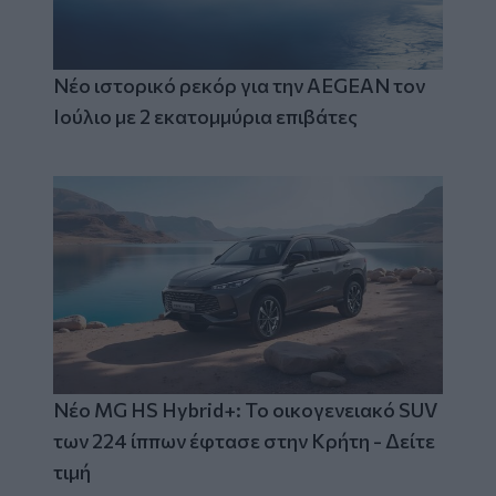
Νέο ιστορικό ρεκόρ για την AEGEAN τον
Ιούλιο με 2 εκατομμύρια επιβάτες
Νέο MG HS Hybrid+: Το οικογενειακό SUV
των 224 ίππων έφτασε στην Κρήτη - Δείτε
τιμή