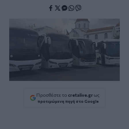
Facebook
Twitter
Messenger
Whatsapp
Viber
Προσθέστε το
cretalive.gr
ως
προτιμώμενη πηγή στο Google