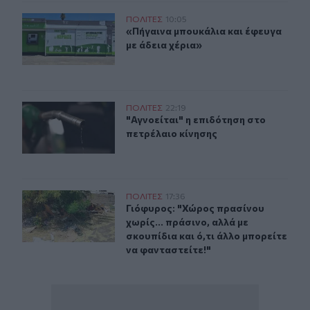
«Πήγαινα μπουκάλια και έφευγα με άδεια χέρια»
ΠΟΛΙΤΕΣ
10:05
«Πήγαινα μπουκάλια και έφευγα με 
«Πήγαινα μπουκάλια και έφευγα
με άδεια χέρια»
"Αγνοείται" η επιδότηση στο πετρέλαιο κίνησης
ΠΟΛΙΤΕΣ
22:19
"Αγνοείται" η επιδότηση στο πετρέλ
"Αγνοείται" η επιδότηση στο
πετρέλαιο κίνησης
Γιόφυρος: "Χώρος πρασίνου χωρίς... πράσινο, αλλά με σκ
ΠΟΛΙΤΕΣ
17:36
Γιόφυρος: "Χώρος πρασίνου χωρίς...
Γιόφυρος: "Χώρος πρασίνου
χωρίς... πράσινο, αλλά με
σκουπίδια και ό,τι άλλο μπορείτε
να φανταστείτε!"