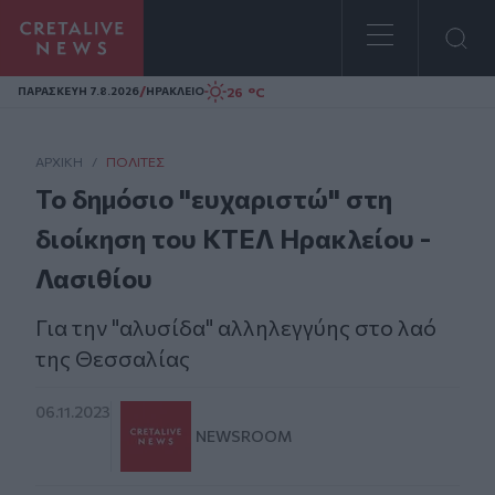
Homepage
/
26 °C
ΠΑΡΑΣΚΕΥΗ 7.8.2026
ΗΡΑΚΛΕΙΟ
ΑΡΧΙΚΗ
/
ΠΟΛΊΤΕΣ
Το δημόσιο "ευχαριστώ" στη
διοίκηση του ΚΤΕΛ Ηρακλείου -
Λασιθίου
Για την "αλυσίδα" αλληλεγγύης στο λαό
της Θεσσαλίας
06.11.2023
NEWSROOM