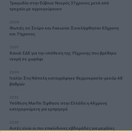
Τραγωδία στην Εύβοια: Νεκρός 37χρονος μετά από
τροχαίο με αγριογούρουνο
23:09
Φωτιές σε Σκύρο και Λακωνία: Συνελήφθησαν 63χρονη
και 71χρονος
23:07
Χανιά: ΕΔΕ για την υπόθεση της 75χρονης που βρέθηκε
νεκρή σε χωράφι
23:00
Ιταλία: Στη Νάπολη καταγράφηκε θερμοκρασία-ρεκόρ 48
βαθμών
22:32
Υπόθεση Marfin: Έφθασε στην Ελλάδα η 46χρονη
κατηγορούμενη για εμπρησμό
22:30
Αυτές είναι οι πιο επικίνδυνες εβδομάδες για μεγάλες