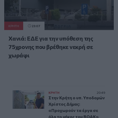
ΚΡΗΤΗ
23:07
Χανιά: ΕΔΕ για την υπόθεση της
75χρονης που βρέθηκε νεκρή σε
χωράφι
ΚΡΗΤΗ
20:49
Στην Κρήτη ο υπ. Υποδομών
Χρίστος Δήμας:
«Προχωρούν τα έργα σε
όλο το μήκος του ΒΟΑΚ»