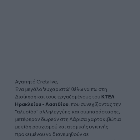
Αγαπητό Cretalive,
Ένα μεγάλο 'ευχαριστώ' θέλω να πω στη
Διοίκηση και τους εργαζομένους του
ΚΤΕΛ
Ηρακλείου - Λασιθίου
, που συνεχίζοντας την
"αλυσίδα" αλληλεγγύης και συμπαράστασης,
μετέφεραν δωρεάν στη Λάρισα χαρτοκιβώτια
με είδη ρουχισμού και ατομικής υγιεινής
προκειμένου να διανεμηθούν σε