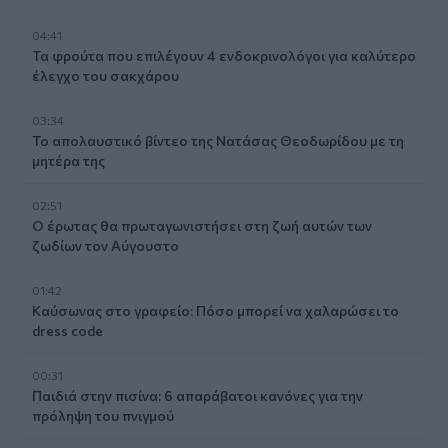
04:41
Τα φρούτα που επιλέγουν 4 ενδοκρινολόγοι για καλύτερο
έλεγχο του σακχάρου
03:34
Το απολαυστικό βίντεο της Νατάσας Θεοδωρίδου με τη
μητέρα της
02:51
Ο έρωτας θα πρωταγωνιστήσει στη ζωή αυτών των
ζωδίων τον Αύγουστο
01:42
Καύσωνας στο γραφείο: Πόσο μπορεί να χαλαρώσει το
dress code
00:31
Παιδιά στην πισίνα: 6 απαράβατοι κανόνες για την
πρόληψη του πνιγμού