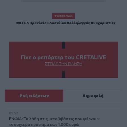
ΣΧΕΤΙΚΆ TAGS
ΚΤΕΛ Ηρακλείου Λασιθίου
Αλληλεγγύη
Ευχαριστίες
Γίνε ο ρεπόρτερ του CRETALIVE
ΣΤΕΊΛΕ ΤΗΝ ΕΊΔΗΣΗ
Ροή ειδήσεων
Δημοφιλή
05:52
ΕΝΦΙΑ: Τα λάθη στις μεταβιβάσεις που φέρνουν
τσουχτερά πρόστιμα έως 1.000 ευρώ