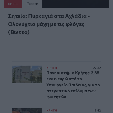
ΚΡΗΤΗ
00:31
Σητεία: Πυρκαγιά στα Αχλάδια -
Ολονύχτια μάχη με τις φλόγες
(Βίντεο)
ΚΡΗΤΗ
22:32
Πανεπιστήμιο Κρήτης: 3,35
εκατ. ευρώ από το
Υπουργείο Παιδείας, για το
στεγαστικό επίδομα των
φοιτητών
ΚΡΗΤΗ
19:42