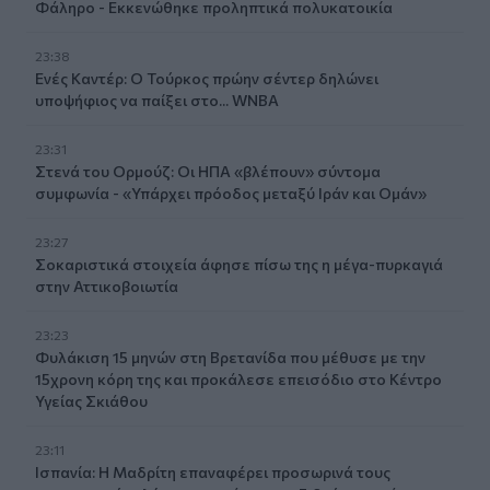
Φάληρο - Εκκενώθηκε προληπτικά πολυκατοικία
23:38
Ενές Καντέρ: Ο Τούρκος πρώην σέντερ δηλώνει
υποψήφιος να παίξει στο... WNBA
23:31
Στενά του Ορμούζ: Οι ΗΠΑ «βλέπουν» σύντομα
συμφωνία - «Υπάρχει πρόοδος μεταξύ Ιράν και Ομάν»
23:27
Σοκαριστικά στοιχεία άφησε πίσω της η μέγα-πυρκαγιά
στην Αττικοβοιωτία
23:23
Φυλάκιση 15 μηνών στη Βρετανίδα που μέθυσε με την
15χρονη κόρη της και προκάλεσε επεισόδιο στο Κέντρο
Υγείας Σκιάθου
23:11
Ισπανία: Η Μαδρίτη επαναφέρει προσωρινά τους