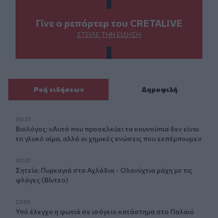
Γίνε ο ρεπόρτερ του CRETALIVE
ΣΤΕΊΛΕ ΤΗΝ ΕΊΔΗΣΗ
Ροή ειδήσεων
Δημοφιλή
00:31
Βιολόγος: «Αυτό που προσελκύει τα κουνούπια δεν είναι
το γλυκό αίμα, αλλά οι χημικές ενώσεις που εκπέμπουμε»
00:31
Σητεία: Πυρκαγιά στα Αχλάδια - Ολονύχτια μάχη με τις
φλόγες (Βίντεο)
23:55
Υπό έλεγχο η φωτιά σε ισόγειο κατάστημα στο Παλαιό