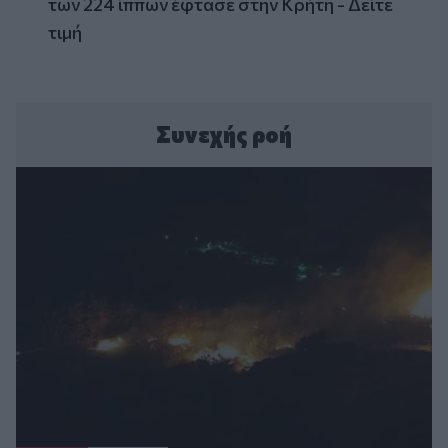
των 224 ίππων έφτασε στην Κρήτη - Δείτε
τιμή
Συνεχής ροή