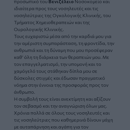
προσωπικό του
Βενιζέλειο
Νοσοκομείο και
ιδιαίτερα προς τους νοσηλευτές και τις
νοσηλεύτριες της Ογκολογικής Κλινικής, του
Τμήματος Χημειοθεραπειών και της
Ουρολογικής Κλινικής.
Τους ευχαριστώ μέσα από την καρδιά μου για
την αμέριστη συμπαράσταση, τη φροντίδα, την
ανθρωπιά και τη δύναμη που μου προσέφεραν
καθ’ όλη τη διάρκεια των θεραπειών μου. Με
τον επαγγελματισμό, την υπομονή και το
χαμόγελό τους στάθηκαν δίπλα μου σε
δύσκολες στιγμές και έδωσαν πραγματικό
νόημα στην έννοια της προσφοράς προς τον
άνθρωπο.
Η συμβολή τους είναι ανεκτίμητη και αξίζουν
τον σεβασμό και την αναγνώριση όλων μας.
Χρόνια πολλά σε όλους τους νοσηλευτές και
τις νοσηλεύτριες που καθημερινά δίνουν μάχη
με αυταπάρνηση και αγάπη για τον