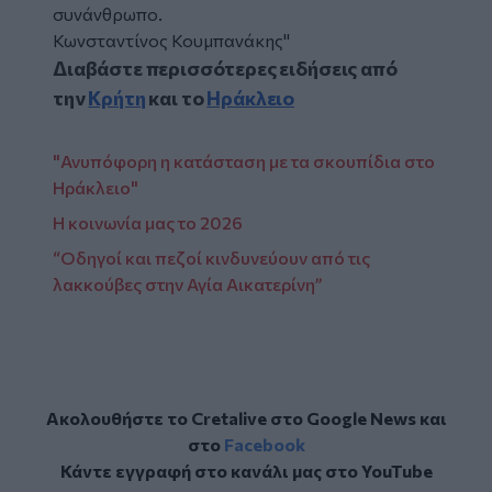
συνάνθρωπο.
Κωνσταντίνος Κουμπανάκης"
Διαβάστε περισσότερες ειδήσεις από
την
Κρήτη
και το
Ηράκλειο
"Ανυπόφορη η κατάσταση με τα σκουπίδια στο
Ηράκλειο"
Η κοινωνία μας το 2026
“Οδηγοί και πεζοί κινδυνεύουν από τις
λακκούβες στην Αγία Αικατερίνη”
Ακολουθήστε το Cretalive στο
Google News
και
στο
Facebook
Κάντε εγγραφή στο κανάλι μας στο
YouTube