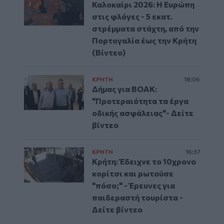
Καλοκαίρι 2026: Η Ευρώπη
στις φλόγες - 5 εκατ.
στρέμματα στάχτη, από την
Πορτογαλία έως την Κρήτη
(Βίντεο)
ΚΡΗΤΗ
18:06
Δήμας για ΒΟΑΚ:
"Προτεραιότητα τα έργα
οδικής ασφάλειας"- Δείτε
βίντεο
ΚΡΗΤΗ
16:37
Κρήτη: Έδειχνε το 10χρονο
κορίτσι και ρωτούσε
"πόσο;" - Έρευνες για
παιδεραστή τουρίστα -
Δείτε βίντεο