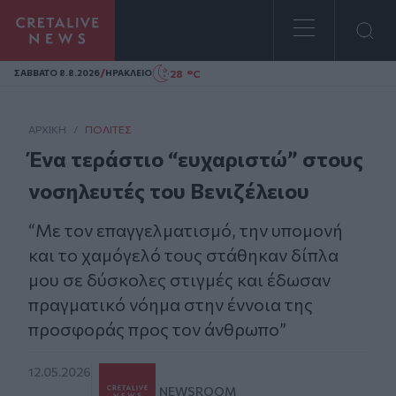
Homepage
/
28 °C
ΣAΒΒΑΤΟ 8.8.2026
ΗΡΑΚΛΕΙΟ
ΑΡΧΙΚΗ
/
ΠΟΛΊΤΕΣ
Ένα τεράστιο “ευχαριστώ” στους
νοσηλευτές του Βενιζέλειου
“Με τον επαγγελματισμό, την υπομονή
και το χαμόγελό τους στάθηκαν δίπλα
μου σε δύσκολες στιγμές και έδωσαν
πραγματικό νόημα στην έννοια της
προσφοράς προς τον άνθρωπο”
12.05.2026
NEWSROOM