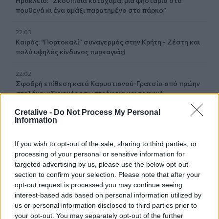
Ηράκλειο: “Σκουπίδια κατάχαμα, μια ψησταριά στο
πουθενά κι ένα αμάξι παρατημένο στο πάρκο”
22:03
Καιρός: “Πορτοκαλί” συναγερμός στην Κρήτη - Ζέστη και
πολύ υψηλός κίνδυνος πυρκαγιάς!
22:02
Σφοδρή επίθεση κατά Καρυστιανού-Γρατσία από πρώην
στελέχη: «Συνεχής εσωστρέφεια και τραγικά
επικοινωνιακά λάθη»
Cretalive -
Do Not Process My Personal
Information
21:57
Ηράκλειο: "Σε άθλια κατάσταση το μνημείο πεσόντων
If you wish to opt-out of the sale, sharing to third parties, or
Εφέδρων Αξιωματικών στον Καράβολα"
processing of your personal or sensitive information for
targeted advertising by us, please use the below opt-out
21:39
section to confirm your selection. Please note that after your
Λαμία: Απατεώνες άρπαξαν μεγάλο χρηματικό ποσό από
opt-out request is processed you may continue seeing
ηλικιωμένη
interest-based ads based on personal information utilized by
us or personal information disclosed to third parties prior to
21:33
your opt-out. You may separately opt-out of the further
Μεσογειακή φώκια έκανε στάση για ξεκούραση στην