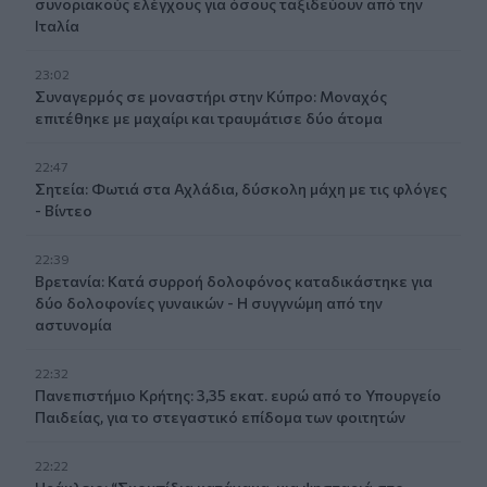
συνοριακούς ελέγχους για όσους ταξιδεύουν από την
Ιταλία
23:02
Συναγερμός σε μοναστήρι στην Κύπρο: Μοναχός
επιτέθηκε με μαχαίρι και τραυμάτισε δύο άτομα
22:47
Σητεία: Φωτιά στα Αχλάδια, δύσκολη μάχη με τις φλόγες
- Βίντεο
22:39
Βρετανία: Κατά συρροή δολοφόνος καταδικάστηκε για
δύο δολοφονίες γυναικών - Η συγγνώμη από την
αστυνομία
22:32
Πανεπιστήμιο Κρήτης: 3,35 εκατ. ευρώ από το Υπουργείο
Παιδείας, για το στεγαστικό επίδομα των φοιτητών
22:22