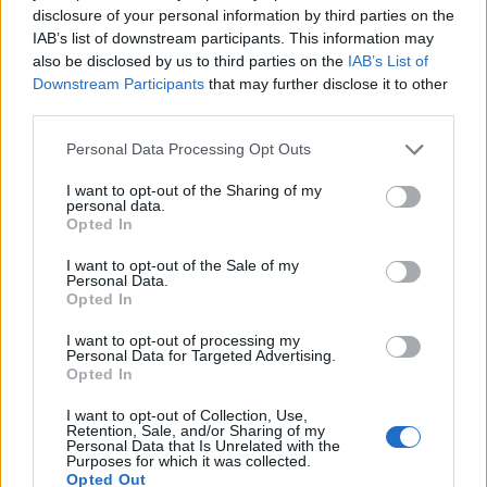
disclosure of your personal information by third parties on the
παραλία της Αγίας Βάσως στο Τρίκερι
IAB’s list of downstream participants. This information may
also be disclosed by us to third parties on the
IAB’s List of
21:31
Downstream Participants
that may further disclose it to other
Μεταναστευτικό: Σύλληψη 18χρονου διακινητή για την
third parties.
"καραβιά" στον Τσούτσουρα
Personal Data Processing Opt Outs
21:11
Δημοπρατείται η μπάλα των ιστορικών γκολ του
I want to opt-out of the Sharing of my
Μαραντόνα επί της Αγγλίας στο Μουντιάλ 1986
personal data.
Opted In
I want to opt-out of the Sale of my
ΠΕΡΙΣΣΟΤΕΡΑ
Personal Data.
Opted In
I want to opt-out of processing my
Personal Data for Targeted Advertising.
Opted In
ΣΧΕΤΙΚA AΡΘΡΑ
I want to opt-out of Collection, Use,
Retention, Sale, and/or Sharing of my
Personal Data that Is Unrelated with the
Purposes for which it was collected.
Opted Out
Ηράκλειο: “Σκουπίδια κατάχαμα, μια ψησταριά στο που
ΠΟΛΙΤΕΣ
22:22