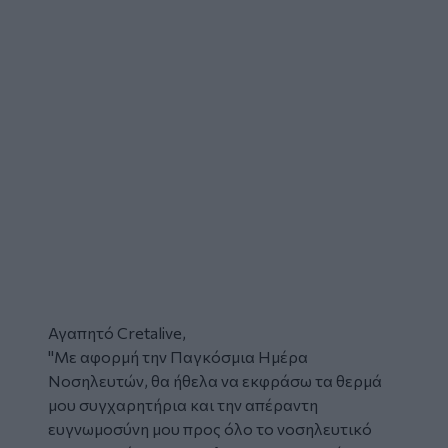
Αγαπητό
Cretalive,
"Με αφορμή την
Παγκόσμια Ημέρα
Νοσηλευτών,
θα ήθελα να εκφράσω τα θερμά
μου συγχαρητήρια και την απέραντη
ευγνωμοσύνη μου προς όλο το νοσηλευτικό