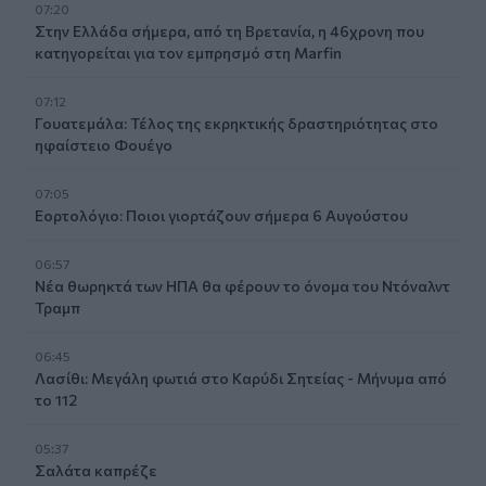
07:20
Στην Ελλάδα σήμερα, από τη Βρετανία, η 46χρονη που
κατηγορείται για τον εμπρησμό στη Marfin
07:12
Γουατεμάλα: Τέλος της εκρηκτικής δραστηριότητας στο
ηφαίστειο Φουέγο
07:05
Εορτολόγιο: Ποιοι γιορτάζουν σήμερα 6 Αυγούστου
06:57
Νέα θωρηκτά των ΗΠΑ θα φέρουν το όνομα του Ντόναλντ
Τραμπ
06:45
Λασίθι: Μεγάλη φωτιά στο Καρύδι Σητείας - Μήνυμα από
το 112
05:37
Σαλάτα καπρέζε