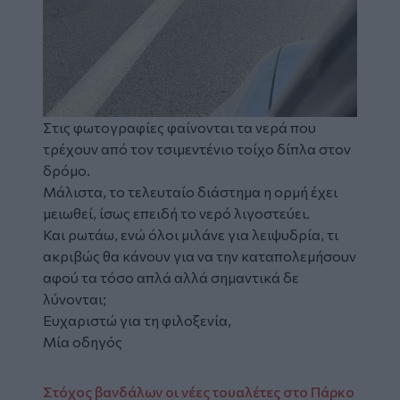
Στις φωτογραφίες φαίνονται τα νερά που
τρέχουν από τον τσιμεντένιο τοίχο δίπλα στον
δρόμο.
Μάλιστα, το τελευταίο διάστημα η ορμή έχει
μειωθεί, ίσως επειδή το νερό λιγοστεύει.
Και ρωτάω, ενώ όλοι μιλάνε για λειψυδρία, τι
ακριβώς θα κάνουν για να την καταπολεμήσουν
αφού τα τόσο απλά αλλά σημαντικά δε
λύνονται;
Ευχαριστώ για τη φιλοξενία,
Μία οδηγός
Στόχος βανδάλων οι νέες τουαλέτες στο Πάρκο