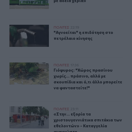
με άδεια χέρια»
"Αγνοείται" η επιδότηση στο πετρέλαιο κίνησης
ΠΟΛΙΤΕΣ
22:19
"Αγνοείται" η επιδότηση στο πετρέλ
"Αγνοείται" η επιδότηση στο
πετρέλαιο κίνησης
Γιόφυρος: "Χώρος πρασίνου χωρίς... πράσινο, αλλά με σκ
ΠΟΛΙΤΕΣ
17:36
Γιόφυρος: "Χώρος πρασίνου χωρίς...
Γιόφυρος: "Χώρος πρασίνου
χωρίς... πράσινο, αλλά με
σκουπίδια και ό,τι άλλο μπορείτε
να φανταστείτε!"
«Στην... εξορία τα χριστουγεννιάτικα σπιτάκια των εθ
ΠΟΛΙΤΕΣ
23:11
«Στην... εξορία τα χριστουγεννιάτ
«Στην... εξορία τα
χριστουγεννιάτικα σπιτάκια των
εθελοντών» - Καταγγελία
αναγνώστη