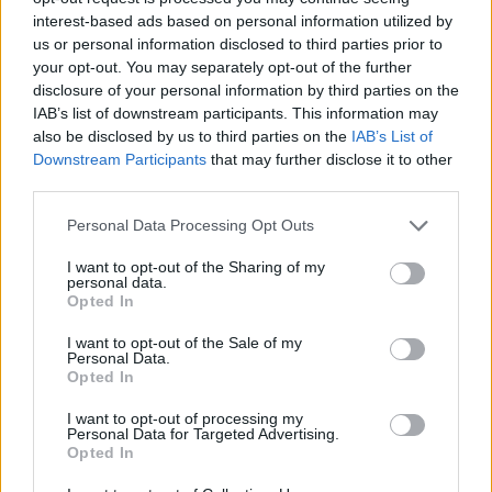
Βρετανία: Η κυβέρνηση δεν θα προχωρήσει σε διεξαγωγή
interest-based ads based on personal information utilized by
έρευνας για τον Έπστιν
us or personal information disclosed to third parties prior to
your opt-out. You may separately opt-out of the further
23:49
disclosure of your personal information by third parties on the
ΗΠΑ: Ο Ζούκερμπεργκ ζήτησε συγγνώμη από την
IAB’s list of downstream participants. This information may
κυβέρνηση της Ινδίας για περιεχόμενο και λάθη της Meta
also be disclosed by us to third parties on the
IAB’s List of
Downstream Participants
that may further disclose it to other
23:40
third parties.
Βόλος: Υπό έλεγχο η φωτιά στο Αρχαίο Θέατρο
Δημητριάδος
Personal Data Processing Opt Outs
I want to opt-out of the Sharing of my
23:34
personal data.
Φωτιά σε χαμηλή βλάστηση στην Κάρπαθο
Opted In
23:27
I want to opt-out of the Sale of my
Personal Data.
Κολομβία: Διασώθηκε ιπποποταμάκι από την αποικία του
Opted In
Πάμπλο Εσκομπάρ
I want to opt-out of processing my
Personal Data for Targeted Advertising.
Opted In
ΠΕΡΙΣΣΟΤΕΡΑ