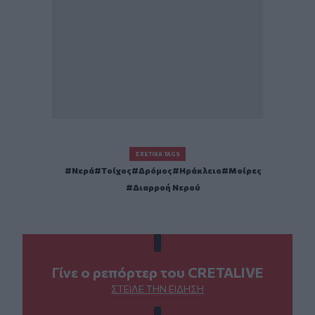
ΣΧΕΤΙΚΆ TAGS
Νερά
Τοίχος
Δρόμος
Ηράκλειο
Μοίρες
Διαρροή Νερού
Γίνε ο ρεπόρτερ του CRETALIVE
ΣΤΕΊΛΕ ΤΗΝ ΕΊΔΗΣΗ