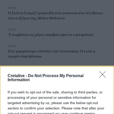
04:14
Η Σελίνα Γκόμεζ τραγουδά στα ισπανικά στο νέο βίντεο
του συζύγου της, Μπένι Μπλάνκο
03:33
Τι συμβαίνει τις μέρες ακριβώς πριν το εγκεφαλικό
02:07
Στο χαμηλότερο επίπεδο των τελευταίων 13 ετών η
αγορά smartphones
02:00
Νέιθαν Τόμας: Το παιδί-θαύμα που έγινε καθηγητής
Cretalive -
Do Not Process My Personal
πανεπιστημίου στα 18 του χρόνια
Information
01:10
If you wish to opt-out of the sale, sharing to third parties, or
Γιατί του Σωτήρος τρώμε ψάρι και ευλογούμε τα πρώτα
processing of your personal or sensitive information for
σταφύλια
targeted advertising by us, please use the below opt-out
section to confirm your selection. Please note that after your
23:55
opt-out request is processed you may continue seeing