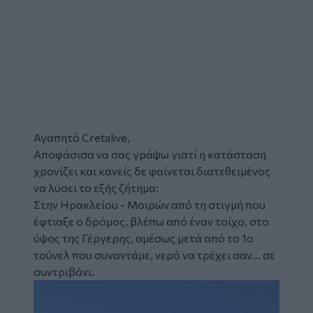
Αγαπητό Cretalive,
Αποφάσισα να σας γράψω γιατί η κατάσταση
χρονίζει και κανείς δε φαίνεται διατεθειμένος
να λύσει το εξής ζήτημα:
Στην Ηρακλείου - Μοιρών από τη στιγμή που
έφτιαξε ο δρόμος, βλέπω από έναν τοίχο, στο
ύψος της Γέργερης, αμέσως μετά από το 1ο
τούνελ που συναντάμε, νερό να τρέχει σαν... σε
συντριβάνι.
Image