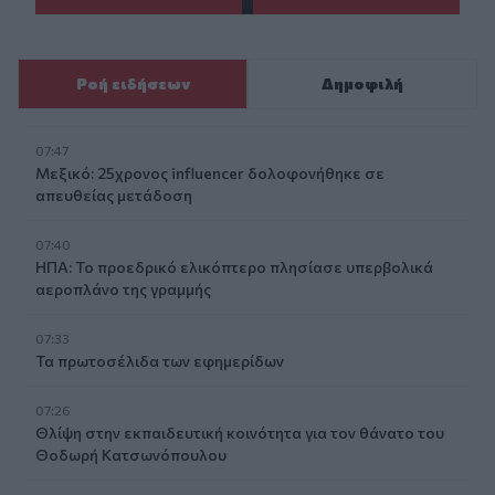
Ροή ειδήσεων
Δημοφιλή
07:47
Μεξικό: 25χρονος influencer δολοφονήθηκε σε
απευθείας μετάδοση
07:40
ΗΠΑ: Το προεδρικό ελικόπτερο πλησίασε υπερβολικά
αεροπλάνο της γραμμής
07:33
Τα πρωτοσέλιδα των εφημερίδων
07:26
Θλίψη στην εκπαιδευτική κοινότητα για τον θάνατο του
Θοδωρή Κατσωνόπουλου