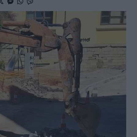
book
witter
Messenger
Whatsapp
Viber