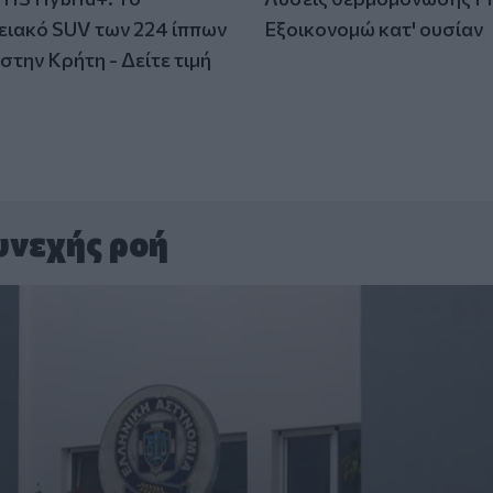
ειακό SUV των 224 ίππων
Εξοικονομώ κατ' ουσίαν
στην Κρήτη - Δείτε τιμή
υνεχής ροή