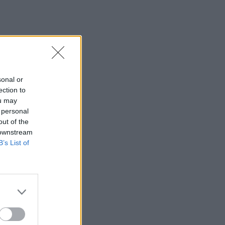
23:09
Φωτιές σε Σκύρο και Λακωνία:
Συνελήφθησαν 63χρονη και 71χρονος
23:07
Χανιά: ΕΔΕ για την υπόθεση της
sonal or
75χρονης που βρέθηκε νεκρή σε
ection to
χωράφι
ou may
 personal
23:00
out of the
Ιταλία: Στη Νάπολη καταγράφηκε
 downstream
θερμοκρασία-ρεκόρ 48 βαθμών
B’s List of
22:32
Υπόθεση Marfin: Έφθασε στην Ελλάδα
η 46χρονη κατηγορούμενη για
εμπρησμό
22:30
Αυτές είναι οι πιο επικίνδυνες