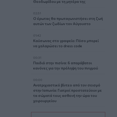
Θεοδωρίδου με τη μητέρα της
02:51
Ο έρωτας θα πρωταγωνιστήσει στη ζωή
αυτών των ζωδίων τον Αύγουστο
01:42
Καύσωνας στο γραφείο: Πόσο μπορεί
να χαλαρώσει το dress code
00:31
Παιδιά στην πισίνα: 6 απαράβατοι
κανόνες για την πρόληψη του πνιγμού
00:00
Ανατριχιαστικό βίντεο από τον σεισμό
στην Ιαπωνία: Γιατροί προστατεύουν με
τα σώματά τους ασθενή την ώρα του
χειρουργείου
23:54