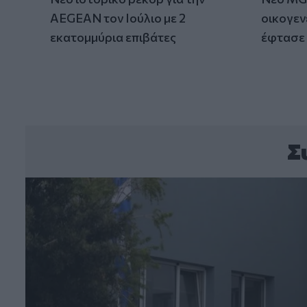
AEGEAN τον Ιούλιο με 2
οικογεν
εκατομμύρια επιβάτες
έφτασε 
Σ