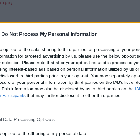
ισμα;
-
Do Not Process My Personal Information
ο
Google News
και στο
Facebook
to opt-out of the sale, sharing to third parties, or processing of your per
κανάλι μας στο
YouTube
formation for targeted advertising by us, please use the below opt-out s
r selection. Please note that after your opt-out request is processed y
eing interest-based ads based on personal information utilized by us or
disclosed to third parties prior to your opt-out. You may separately opt-
losure of your personal information by third parties on the IAB’s list of
. This information may also be disclosed by us to third parties on the
IA
Participants
that may further disclose it to other third parties.
l Data Processing Opt Outs
ΙΚΆ TAGS
Έργο
Αγία Τριάδα
o opt-out of the Sharing of my personal data.