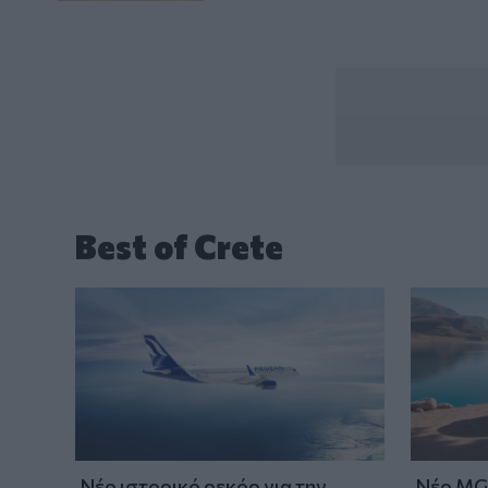
Best of Crete
Νέο ιστορικό ρεκόρ για την
Νέο MG 