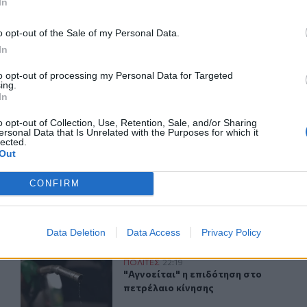
In
o opt-out of the Sale of my Personal Data.
In
ερ του CRETALIVE
to opt-out of processing my Personal Data for Targeted
ΤΗΝ ΕΊΔΗΣΗ
ing.
In
o opt-out of Collection, Use, Retention, Sale, and/or Sharing
ersonal Data that Is Unrelated with the Purposes for which it
lected.
Out
CONFIRM
 οι δίσκοι με τα κέρματα στα WC
Πέρα από το πατίνι στην τσουλήθρα: Τι συμβαίνει με την
ΠΟΛΙΤΕΣ
13:58
εύσεις, επιστρέφουν οι δίσκοι με τα κέρματα στα WC
Πέρα από το πατίνι στην τσουλήθρα:
Πέρα από το πατίνι στην
τσουλήθρα: Τι συμβαίνει με την
παιδική χαρά της Ερυθραίας;
Data Deletion
Data Access
Privacy Policy
"Αγνοείται" η επιδότηση στο πετρέλαιο κίνησης
ΠΟΛΙΤΕΣ
22:19
με άδεια χέρια»
"Αγνοείται" η επιδότηση στο πετρέλ
"Αγνοείται" η επιδότηση στο
πετρέλαιο κίνησης