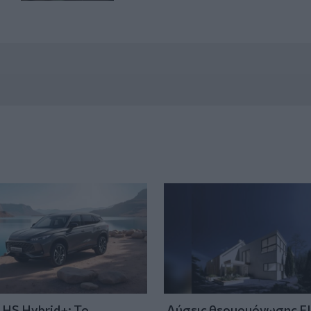
HS Hybrid+: Το
Λύσεις θερμομόνωσης F