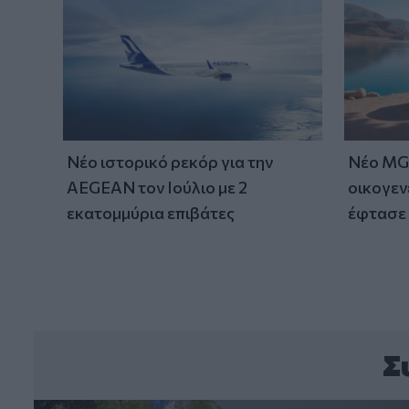
Νέο ιστορικό ρεκόρ για την
Νέο MG 
AEGEAN τον Ιούλιο με 2
οικογεν
εκατομμύρια επιβάτες
έφτασε 
Σ