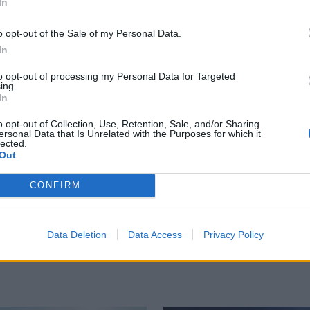
 οι δίσκοι με τα κέρματα στα WC
Πέρα από το πατίνι στην τσουλήθρα: Τι συμβαίνει με την
ΠΟΛΙΤΕΣ
13:58
In
εύσεις, επιστρέφουν οι δίσκοι με τα κέρματα στα WC
Πέρα από το πατίνι στην τσουλήθρα:
Πέρα από το πατίνι στην
τσουλήθρα: Τι συμβαίνει με την
o opt-out of the Sale of my Personal Data.
παιδική χαρά της Ερυθραίας;
In
to opt-out of processing my Personal Data for Targeted
"Αγνοείται" η επιδότηση στο πετρέλαιο κίνησης
ΠΟΛΙΤΕΣ
22:19
ing.
με άδεια χέρια»
"Αγνοείται" η επιδότηση στο πετρέλ
"Αγνοείται" η επιδότηση στο
In
πετρέλαιο κίνησης
o opt-out of Collection, Use, Retention, Sale, and/or Sharing
ersonal Data that Is Unrelated with the Purposes for which it
lected.
Out
CONFIRM
Data Deletion
Data Access
Privacy Policy