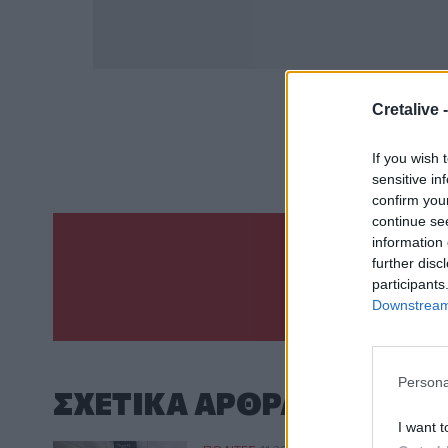
Cretalive 
ΣΧΕΤ
Ουρά
Αυ
If you wish 
sensitive in
confirm you
continue se
information 
further disc
Γίνε ο ρεπόρτ
participants
ΣΤΕΊΛΕ 
Downstream 
Persona
ΣΧΕΤΙΚA AΡΘΡΑ
I want t