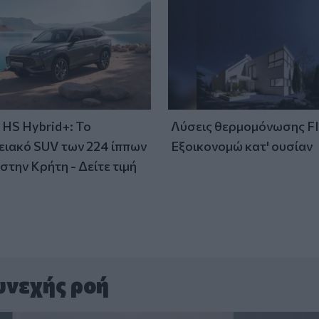
HS Hybrid+: Το
Λύσεις θερμομόνωσης F
ειακό SUV των 224 ίππων
Εξοικονομώ κατ' ουσίαν
στην Κρήτη - Δείτε τιμή
υνεχής ροή