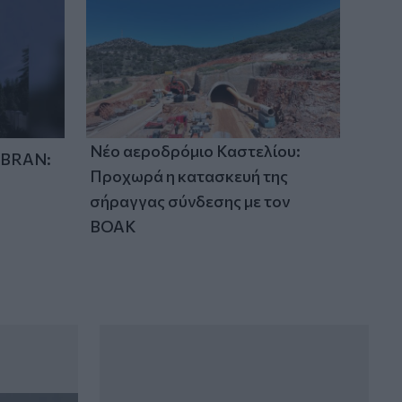
21:15
Μουσική λαϊκή βραδιά στο Πάρκο
Κνωσού την Παρασκευή 7 Αυγούστου
21:14
ΟΦΗ: Μεγάλο προβάδισμα πρόκρισης
Νέο αεροδρόμιο Καστελίου:
για την ΤΣΣΚΑ Σόφιας
IBRAN:
Προχωρά η κατασκευή της
σήραγγας σύνδεσης με τον
ΒΟΑΚ