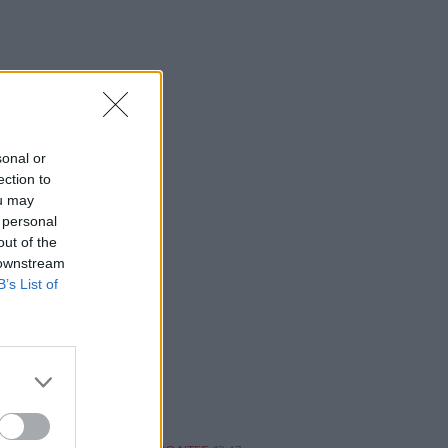
η 46χρονη κατηγορούμενη για
εμπρησμό
22:30
Αυτές είναι οι πιο επικίνδυνες
εβδομάδες για μεγάλες πυρκαγιές
sonal or
22:21
ection to
Χρήστος Δάντης: «Δεν περίμενα την
ou may
αχαριστία, 22 χρόνια μετά και
 personal
συνάδελφοι προσπαθούν να ξεχάσουν
out of the
ότι έγραψα αυτό το τραγούδι»
 downstream
B’s List of
22:14
Ξεκινούν τα δοκιμαστικά δρομολόγια
της επέκτασης του Μετρό
Θεσσαλονίκης
22:05
Τζόκερ: Αυτοί είναι οι τυχεροί αριθμοί
που κερδίζουν πάνω από 2 εκατ. ευρώ