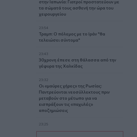
στην Ιαπωνία: Γιατροί προστατεύουν με
τα σώματά τους ασθενή την ώρα του
χειρουργείου
23:54
Τραμπ: Ο πόλεμος με το Ιράν "θα
τελειώσει σύντομα"
23:43
30χρονη έπεσε στη θάλασσα από την
γέφυρα της Χαλκίδας
23:32
Οι «μαύρες χήρες» της Ρωσίας:
Παντρεύονται νεοσύλλεκτους πριν
μεταβούν στο μέτωπο για να
εισπράξουν τις «παχυλές»
αποζημιώσεις
23:25
Ρόδος: Έσπασε ο κάβος και τραυμάτισε
ναυτικό