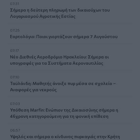
07:31
Σήμερα η δεύτερη πληρωμή των δικαιούχων του
Λογαριασμού Αγροτικής Εστίας
07:25
Εορτολόγιο: Ποιοι γιορτάζουν σήμερα 7 Αυγούστου
07:17
Νέο Διεθνές Αεροδρόμιο Ηρακλείου: Σήμερα οι
υπογραφές για τα Συστήματα Αεροναυτιλίας
07:10
Ταϋλάνδη: Μαθητής άνοιξε πυρ μέσα σε σχολείο –
Αναφορές για νεκρούς
07:03
Υπόθεση Marfin: Ενώπιον της Δικαιοσύνης σήμερα η
46χρονη κατηγορούμενη για τη φονική επίθεση
06:57
Υψηλός και σήμερα ο κίνδυνος πυρκαγιάς στην Κρήτη