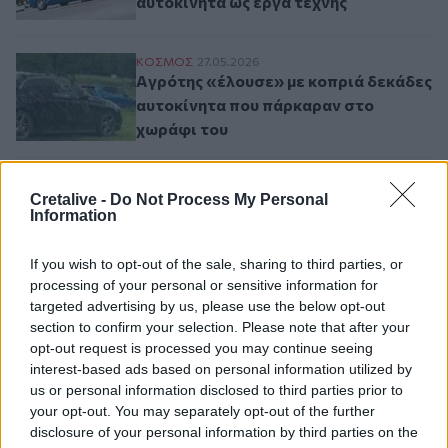
αυτοκίνητα ως έργα τέχνης
Aγρότης «έλουσε» με κοπριά δεκάδες αυ
ΚΟΣΜΟΣ
27.05.2026
Aγρότης «έλουσε» με κοπριά δεκάδες
αυτοκίνητα που πάρκαραν στο
χωράφι του
Μεθυσμένος οδηγός έπεσε σε τρία σταθμ
ΕΛΛAΔΑ
17.05.2026
Cretalive -
Do Not Process My Personal
Μεθυσμένος οδηγός έπεσε σε τρία
Information
σταθμευμένα οχήματα
If you wish to opt-out of the sale, sharing to third parties, or
processing of your personal or sensitive information for
targeted advertising by us, please use the below opt-out
Σελιδοποίηση
Current page
1
Προηγούμενη σελίδα
Next page
section to confirm your selection. Please note that after your
opt-out request is processed you may continue seeing
interest-based ads based on personal information utilized by
us or personal information disclosed to third parties prior to
your opt-out. You may separately opt-out of the further
disclosure of your personal information by third parties on the
Ροή ειδήσεων
Δημοφιλή