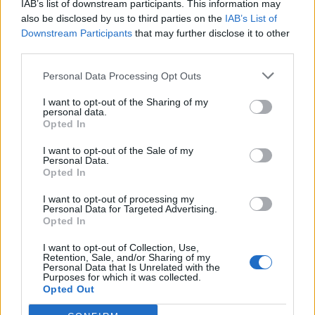
IAB’s list of downstream participants. This information may
also be disclosed by us to third parties on the
IAB’s List of
Downstream Participants
that may further disclose it to other
08:41
third parties.
Σίντνεϊ Τάουλ: Πέθανε σε ηλικία 26 ετών η σταρ του
TikTok
Personal Data Processing Opt Outs
08:34
I want to opt-out of the Sharing of my
«Καμίνι» τις επόμενες ημέρες η Κρήτη και μελτέμια έως 8
personal data.
Opted In
μποφόρ
I want to opt-out of the Sale of my
08:30
Personal Data.
Via Pastarella: Η καρμπονάρα που κλέβει την παράσταση
Opted In
(βίντεο)
I want to opt-out of processing my
Personal Data for Targeted Advertising.
08:22
Opted In
Φωτιά σε εγκαταλελειμμένο κτίριο στο Μοσχάτο
I want to opt-out of Collection, Use,
Retention, Sale, and/or Sharing of my
08:15
Personal Data that Is Unrelated with the
ΟΦΗ: Αυτός πρέπει να είναι, καταρχήν, ο στόχος στο
Purposes for which it was collected.
Opted Out
Σούπερ Καπ