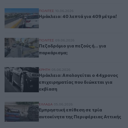
Ηράκλειο: 40 λεπτά για 409 μέτρα!
ΠΟΛΙΤΕΣ
10.06.2026
Ηράκλειο: 40 λεπτά για 409 μέτρα!
Πεζοδρόμιο για πεζούς ή… για παρκάρισμ
ΠΟΛΙΤΕΣ
09.06.2026
Πεζοδρόμιο για πεζούς ή… για
παρκάρισμα;
Ηράκλειο: Απολογείται ο 44χρονος επιχει
ΚΡΗΤΗ
05.06.2026
Ηράκλειο: Απολογείται ο 44χρονος
επιχειρηματίας που διώκεται για
εκβίαση
Eμπρηστική επίθεση σε τρία αυτοκίνητα τ
ΕΛΛAΔΑ
05.06.2026
Eμπρηστική επίθεση σε τρία
αυτοκίνητα της Περιφέρειας Αττικής