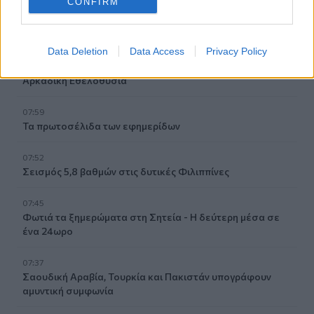
CONFIRM
08:08
Πυρά σε λύκειο στην Ταϊλάνδη - Τουλάχιστον 2 νεκροί
Data Deletion
Data Access
Privacy Policy
08:06
«Τριλογία» επετειακών εκδηλώσεων 160 ετών από την
Αρκαδική Εθελοθυσία
07:59
Τα πρωτοσέλιδα των εφημερίδων
07:52
Σεισμός 5,8 βαθμών στις δυτικές Φιλιππίνες
07:45
Φωτιά τα ξημερώματα στη Σητεία - Η δεύτερη μέσα σε
ένα 24ωρο
07:37
Σαουδική Αραβία, Τουρκία και Πακιστάν υπογράφουν
αμυντική συμφωνία