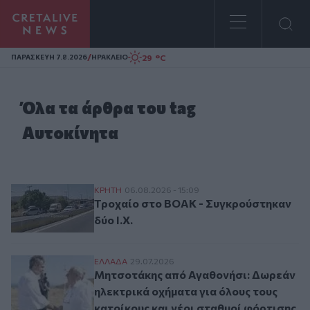
Homepage
/
29 °C
ΠΑΡΑΣΚΕΥΗ 7.8.2026
ΗΡΑΚΛΕΙΟ
Όλα τα άρθρα του tag
Αυτοκίνητα
Τροχαίο στο ΒΟΑΚ - Συγκρούστηκαν δύο Ι
ΚΡΗΤΗ
06.08.2026 - 15:09
Τροχαίο στο ΒΟΑΚ - Συγκρούστηκαν
δύο Ι.Χ.
Μητσοτάκης από Αγαθονήσι: Δωρεάν ηλεκτ
ΕΛΛAΔΑ
29.07.2026
Μητσοτάκης από Αγαθονήσι: Δωρεάν
ηλεκτρικά οχήματα για όλους τους
κατοίκους και νέοι σταθμοί φόρτισης