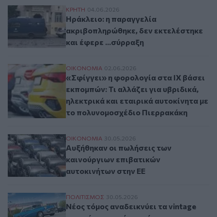
Ηράκλειο: η παραγγελία ακριβοπληρώθηκε
ΚΡΗΤΗ
04.06.2026
Ηράκλειο: η παραγγελία
ακριβοπληρώθηκε, δεν εκτελέστηκε
και έφερε ...σύρραξη
«Σφίγγει» η φορολογία στα ΙΧ βάσει εκπο
ΟΙΚΟΝΟΜΙΑ
02.06.2026
«Σφίγγει» η φορολογία στα ΙΧ βάσει
εκπομπών: Τι αλλάζει για υβριδικά,
ηλεκτρικά και εταιρικά αυτοκίνητα με
το πολυνομοσχέδιο Πιερρακάκη
Αυξήθηκαν οι πωλήσεις των καινούργιων 
ΟΙΚΟΝΟΜΙΑ
30.05.2026
Αυξήθηκαν οι πωλήσεις των
καινούργιων επιβατικών
αυτοκινήτων στην ΕΕ
Νέος τόμος αναδεικνύει τα vintage αυτοκί
ΠΟΛΙΤΙΣΜΟΣ
30.05.2026
Νέος τόμος αναδεικνύει τα vintage