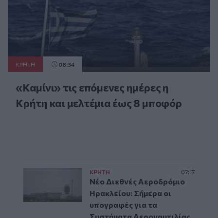
ΚΡΗΤΗ
08:34
«Καμίνι» τις επόμενες ημέρες η
Κρήτη και μελτέμια έως 8 μποφόρ
ΚΡΗΤΗ
07:17
Νέο Διεθνές Αεροδρόμιο
Ηρακλείου: Σήμερα οι
υπογραφές για τα
Συστήματα Αεροναυτιλίας