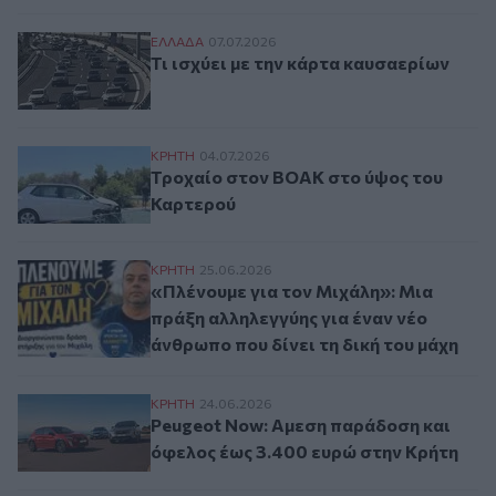
Τι ισχύει με την κάρτα καυσαερίων
ΕΛΛAΔΑ
07.07.2026
Τι ισχύει με την κάρτα καυσαερίων
Τροχαίο στον ΒΟΑΚ στο ύψος του Καρτε
ΚΡΗΤΗ
04.07.2026
Τροχαίο στον ΒΟΑΚ στο ύψος του
Καρτερού
«Πλένουμε για τον Μιχάλη»: Μια πράξη αλ
ΚΡΗΤΗ
25.06.2026
«Πλένουμε για τον Μιχάλη»: Μια
πράξη αλληλεγγύης για έναν νέο
άνθρωπο που δίνει τη δική του μάχη
Peugeot Now: Αμεση παράδοση και όφελο
ΚΡΗΤΗ
24.06.2026
Peugeot Now: Αμεση παράδοση και
όφελος έως 3.400 ευρώ στην Κρήτη