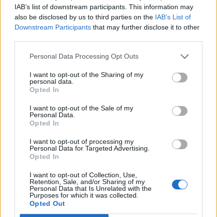
IAB’s list of downstream participants. This information may
also be disclosed by us to third parties on the
IAB’s List of
Downstream Participants
that may further disclose it to other
ΣΧΕΤΙΚA AΡΘΡΑ
third parties.
Personal Data Processing Opt Outs
Στέγνωσαν οι βρύσες σε Μαραθίτη και Βασιλειές
ΠΟΛΙΤΕΣ
19:33
Στέγνωσαν οι βρύσες σε Μαραθίτη κ
Στέγνωσαν οι βρύσες σε
I want to opt-out of the Sharing of my
Μαραθίτη και Βασιλειές
personal data.
Opted In
I want to opt-out of the Sale of my
Personal Data.
Opted In
Το μαρτύριο της σταγόνας στην Φορτέτσα: Τρεις μέρες 
ΠΟΛΙΤΕΣ
17:59
Το μαρτύριο της σταγόνας στην Φορ
Το μαρτύριο της σταγόνας στην
I want to opt-out of processing my
Φορτέτσα: Τρεις μέρες χωρίς
Personal Data for Targeted Advertising.
νερό!
Opted In
I want to opt-out of Collection, Use,
Retention, Sale, and/or Sharing of my
Οι «αγκαζαρισμένες» ξαπλώστρες στις παραλίες
ΠΟΛΙΤΕΣ
12:29
Personal Data that Is Unrelated with the
Οι «αγκαζαρισμένες» ξαπλώστρες σ
Οι «αγκαζαρισμένες»
Purposes for which it was collected.
Opted Out
ξαπλώστρες στις παραλίες