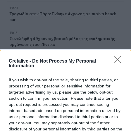
19:23
Τραγωδία στην Πάρο: Πνίγηκε 4χρονος σε πισίνα beach
bar
19:15
Συνελήφθη 49χρονος, βασικό μέλος της εγκληματικής
οργάνωσης του «Έντικ»
19:13
Cretalive -
Do Not Process My Personal
Το Φεστιβάλ Κινηματογράφου Χανίων παρουσιάζει τις
Information
καλοκαιρινές του εκθέσεις
If you wish to opt-out of the sale, sharing to third parties, or
19:04
processing of your personal or sensitive information for
Καύσωνας και καρδιοπαθείς: Οδηγός προστασίας από
targeted advertising by us, please use the below opt-out
την Ελληνική Καρδιολογική Εταιρεία
section to confirm your selection. Please note that after your
opt-out request is processed you may continue seeing
interest-based ads based on personal information utilized by
ΠΕΡΙΣΣΟΤΕΡΑ
us or personal information disclosed to third parties prior to
your opt-out. You may separately opt-out of the further
disclosure of your personal information by third parties on the