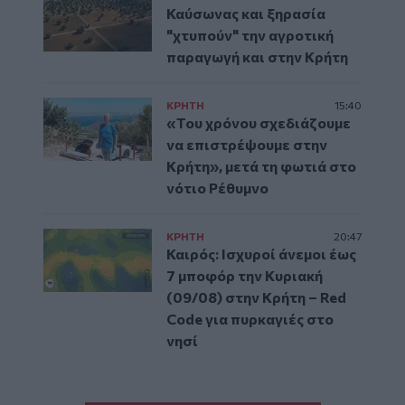
Καύσωνας και ξηρασία
"χτυπούν" την αγροτική
παραγωγή και στην Κρήτη
ΚΡΗΤΗ
15:40
«Του χρόνου σχεδιάζουμε
να επιστρέψουμε στην
Κρήτη», μετά τη φωτιά στο
νότιο Ρέθυμνο
ΚΡΗΤΗ
20:47
Καιρός: Ισχυροί άνεμοι έως
7 μποφόρ την Κυριακή
(09/08) στην Κρήτη – Red
Code για πυρκαγιές στο
νησί