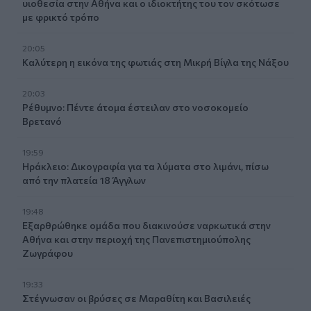
υιοθεσία στην Αθήνα και ο ιδιοκτήτης του τον σκότωσε
με φρικτό τρόπο
20:05
Καλύτερη η εικόνα της φωτιάς στη Μικρή Βίγλα της Νάξου
20:03
Ρέθυμνο: Πέντε άτομα έστειλαν στο νοσοκομείο
Βρετανό
19:59
Ηράκλειο: Δικογραφία για τα λύματα στο λιμάνι, πίσω
από την πλατεία 18 Άγγλων
19:48
Εξαρθρώθηκε ομάδα που διακινούσε ναρκωτικά στην
Αθήνα και στην περιοχή της Πανεπιστημιούπολης
Ζωγράφου
19:33
Στέγνωσαν οι βρύσες σε Μαραθίτη και Βασιλειές