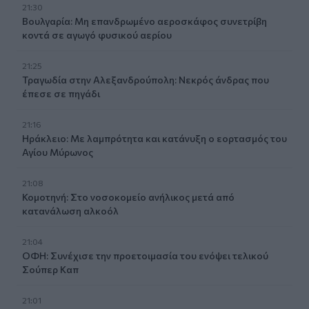
21:30
Βουλγαρία: Μη επανδρωμένο αεροσκάφος συνετρίβη
κοντά σε αγωγό φυσικού αερίου
21:25
Τραγωδία στην Αλεξανδρούπολη: Νεκρός άνδρας που
έπεσε σε πηγάδι
21:16
Ηράκλειο: Με λαμπρότητα και κατάνυξη ο εορτασμός του
Αγίου Μύρωνος
21:08
Κομοτηνή: Στο νοσοκομείο ανήλικος μετά από
κατανάλωση αλκοόλ
21:04
ΟΦΗ: Συνέχισε την προετοιμασία του ενόψει τελικού
Σούπερ Καπ
21:01