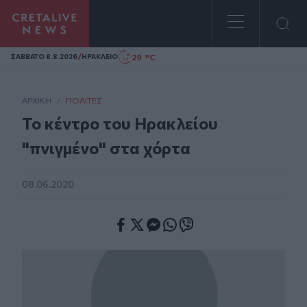
Homepage
/
29 °C
ΣAΒΒΑΤΟ 8.8.2026
ΗΡΑΚΛΕΙΟ
ΑΡΧΙΚΗ
/
ΠΟΛΊΤΕΣ
Το κέντρο του Ηρακλείου
"πνιγμένο" στα χόρτα
08.06.2020
Facebook
Twitter
Messenger
Whatsapp
Viber