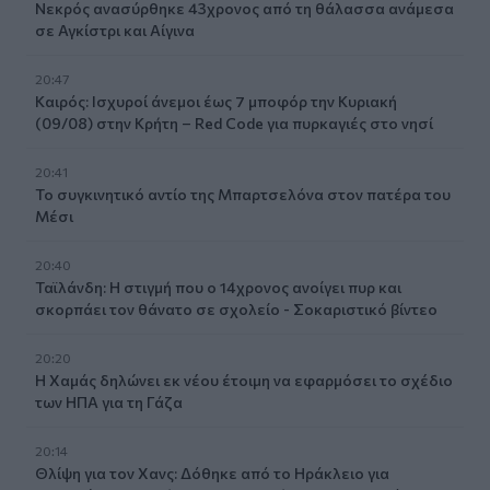
Νεκρός ανασύρθηκε 43χρονος από τη θάλασσα ανάμεσα
σε Αγκίστρι και Αίγινα
20:47
Καιρός: Ισχυροί άνεμοι έως 7 μποφόρ την Κυριακή
(09/08) στην Κρήτη – Red Code για πυρκαγιές στο νησί
20:41
Το συγκινητικό αντίο της Μπαρτσελόνα στον πατέρα του
Μέσι
20:40
Ταϊλάνδη: Η στιγμή που ο 14χρονος ανοίγει πυρ και
σκορπάει τον θάνατο σε σχολείο - Σοκαριστικό βίντεο
20:20
Η Χαμάς δηλώνει εκ νέου έτοιμη να εφαρμόσει το σχέδιο
των ΗΠΑ για τη Γάζα
20:14
Θλίψη για τον Χανς: Δόθηκε από το Ηράκλειο για