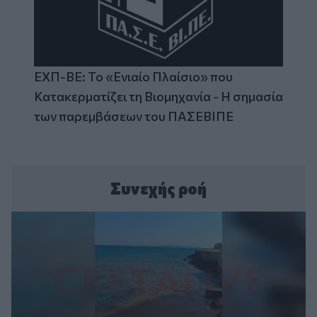
ΕΧΠ-ΒΕ: Το «Ενιαίο Πλαίσιο» που
Κατακερματίζει τη Βιομηχανία - Η σημασία
των παρεμβάσεων του ΠΑΣΕΒΙΠΕ
Συνεχής ροή