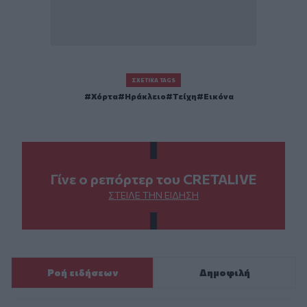
ΣΧΕΤΙΚΆ TAGS
Χόρτα
Ηράκλειο
Τείχη
Εικόνα
Γίνε ο ρεπόρτερ του CRETALIVE
ΣΤΕΊΛΕ ΤΗΝ ΕΊΔΗΣΗ
Ροή ειδήσεων
Δημοφιλή