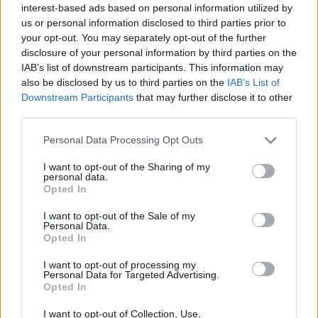
"Επένδυση" - παγίδα: 55χρονος στην Κρήτη έχασε
interest-based ads based on personal information utilized by
100.000€ από επιτήδειους
us or personal information disclosed to third parties prior to
your opt-out. You may separately opt-out of the further
disclosure of your personal information by third parties on the
08:54
IAB’s list of downstream participants. This information may
35 χρόνια ίντερνετ: Το πρώτο website το οποίο υπάρχει
ακόμα
also be disclosed by us to third parties on the
IAB’s List of
Downstream Participants
that may further disclose it to other
third parties.
08:47
Δήμος Βιάννου: Οι ώρες και οι μέρες λειτουργίας του
Personal Data Processing Opt Outs
Γραφείου Δακοκτονίας
I want to opt-out of the Sharing of my
08:40
personal data.
Νέα δομή φιλοξενίας μεταναστών: Τι προβλέπει η
Opted In
απόφαση που δημοσιεύθηκε στην Εφημερίδα της
I want to opt-out of the Sale of my
Κυβέρνησης
Personal Data.
Opted In
08:33
Η Ρωσία έπληξε δύο πλοία κοντά στο ουκρανικό λιμάνι
I want to opt-out of processing my
Personal Data for Targeted Advertising.
της Οδησσού
Opted In
08:25
I want to opt-out of Collection, Use,