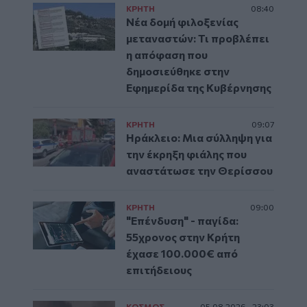
ΚΡΗΤΗ
08:40
Νέα δομή φιλοξενίας
μεταναστών: Τι προβλέπει
η απόφαση που
δημοσιεύθηκε στην
Εφημερίδα της Κυβέρνησης
ΚΡΗΤΗ
09:07
Ηράκλειο: Μια σύλληψη για
την έκρηξη φιάλης που
αναστάτωσε την Θερίσσου
ΚΡΗΤΗ
09:00
"Επένδυση" - παγίδα:
55χρονος στην Κρήτη
έχασε 100.000€ από
επιτήδειους
ΚΟΣΜΟΣ
05.08.2026 - 23:03