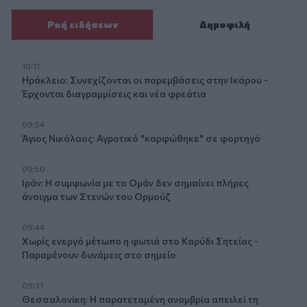
Ροή ειδήσεων
Δημοφιλή
10:11
Ηράκλειο: Συνεχίζονται οι παρεμβάσεις στην Ικάρου -
Έρχονται διαγραμμίσεις και νέα φρεάτια
09:54
Άγιος Νικόλαος: Αγροτικό "καρφώθηκε" σε φορτηγό
09:50
Ιράν: Η συμφωνία με το Ομάν δεν σημαίνει πλήρες
άνοιγμα των Στενών του Ορμούζ
09:44
Χωρίς ενεργό μέτωπο η φωτιά στο Καρύδι Σητείας -
Παραμένουν δυνάμεις στο σημείο
09:31
Θεσσαλονίκη: Η παρατεταμένη ανομβρία απειλεί τη