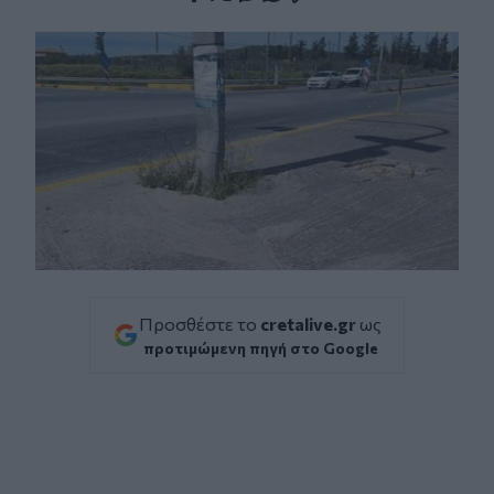
Facebook
Twitter
Messenger
Whatsapp
Viber
Προσθέστε το
cretalive.gr
ως
προτιμώμενη πηγή στο Google