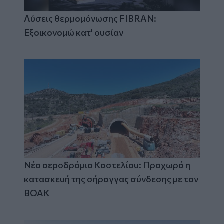
Λύσεις θερμομόνωσης FIBRAN:
Εξοικονομώ κατ' ουσίαν
Νέο αεροδρόμιο Καστελίου: Προχωρά η
κατασκευή της σήραγγας σύνδεσης με τον
ΒΟΑΚ