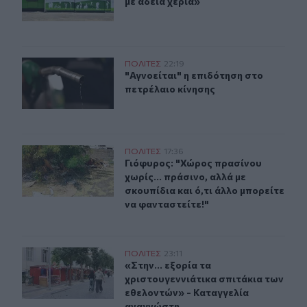
με άδεια χέρια»
"Αγνοείται" η επιδότηση στο πετρέλαιο κίνησης
ΠΟΛΙΤΕΣ
22:19
"Αγνοείται" η επιδότηση στο πετρέλ
"Αγνοείται" η επιδότηση στο
πετρέλαιο κίνησης
Γιόφυρος: "Χώρος πρασίνου χωρίς... πράσινο, αλλά με σκ
ΠΟΛΙΤΕΣ
17:36
Γιόφυρος: "Χώρος πρασίνου χωρίς...
Γιόφυρος: "Χώρος πρασίνου
χωρίς... πράσινο, αλλά με
σκουπίδια και ό,τι άλλο μπορείτε
να φανταστείτε!"
«Στην... εξορία τα χριστουγεννιάτικα σπιτάκια των εθ
ΠΟΛΙΤΕΣ
23:11
«Στην... εξορία τα χριστουγεννιάτ
«Στην... εξορία τα
χριστουγεννιάτικα σπιτάκια των
εθελοντών» - Καταγγελία
αναγνώστη