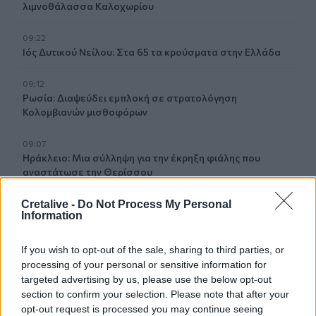
λιμνοθάλασσα Καλοχωρίου
09:22
Ιός Δυτικού Νείλου: Στα 65 τα κρούσματα στην Ελλάδα
09:12
Ρωσία: Διαψεύδει εμπλοκή σε στρατολόγηση
Κολομβιανών μισθοφόρων
09:07
Ηράκλειο: Μια σύλληψη για την έκρηξη φιάλης που
αναστάτωσε την Θερίσσου
Cretalive -
Do Not Process My Personal
09:06
Information
Νέα επιχείρηση για μετανάστες ανοιχτά της Ιεράπετρας
If you wish to opt-out of the sale, sharing to third parties, or
09:03
Caravel: Η νέα πολυτέλεια βρίσκεται στις εμπειρίες που
processing of your personal or sensitive information for
αξίζουν
targeted advertising by us, please use the below opt-out
section to confirm your selection. Please note that after your
opt-out request is processed you may continue seeing
09:00