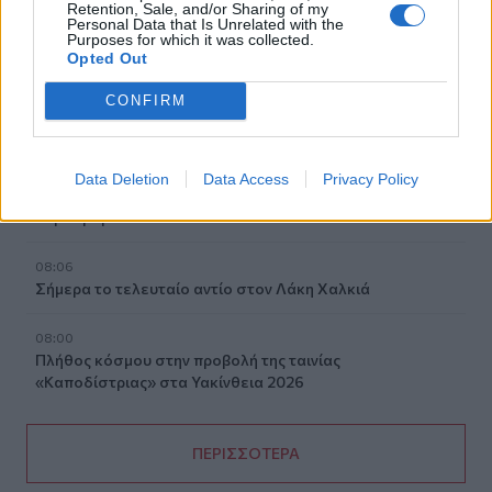
Ο Σύλλογος Εργαζομένων Πρωτοβάθμιας Φροντίδας
Retention, Sale, and/or Sharing of my
Personal Data that Is Unrelated with the
Υγείας Κρήτης αποχαιρετά τον Π. Μαματζάκη
Purposes for which it was collected.
Opted Out
08:19
CONFIRM
Ελούντα: Ηλικιωμένος απειλούσε να πηδήξει από
μπαλκόνι
08:12
Data Deletion
Data Access
Privacy Policy
Η ΥΠΑ για τον εξοπλισμό αεροναυτιλίας στο νέο
αεροδρόμιο Καστελλίου
08:06
Σήμερα το τελευταίο αντίο στον Λάκη Χαλκιά
08:00
Πλήθος κόσμου στην προβολή της ταινίας
«Καποδίστριας» στα Υακίνθεια 2026
ΠΕΡΙΣΣΟΤΕΡΑ