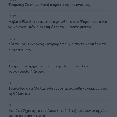
Τουρνάς: Σε επιφυλακή ο κρατικός μηχανισμός
12:27
Μήλος: Ελικόπτερο… προσγειώθηκε στο Σαρακήνικο για
να κάνουν μπάνιο οι επιβάτες του - Δείτε βίντεο
12:15
Κίσσαμος: 32χρονος κατηγορείται για πέντε κλοπές από
επιχειρήσεις
12:14
Τροχαίο ατύχημα το πρωί στην Πάρνηθα - Στο
νοσοκομείο 4 άτομα
11:59
Τραγωδία στα Μάλια: 64χρονος ανασύρθηκε νεκρός από
τη θάλασσα
11:55
Σορός 57χρονης στον Λυκαβηττό: Τι εξετάζουν οι αρχές
για τη μοιραία πτώση