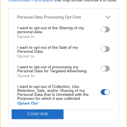
Κάρπαθος: Παλιά πυρομαχικά εντοπίστηκαν στο Αρδάνι
third parties.
Personal Data Processing Opt Outs
10:51
Νέα Υόρκη: Τραγωδία κοντά στο Άγαλμα της Ελευθερίας
I want to opt-out of the Sharing of my
personal data.
10:42
Opted In
Χαλκιδική: Οριοθετήθηκε άμεσα πυρκαγιά στα
Πυργαδίκια
I want to opt-out of the Sale of my
Personal Data.
Opted In
ΠΕΡΙΣΣΟΤΕΡΑ
I want to opt-out of processing my
Personal Data for Targeted Advertising.
Opted In
I want to opt-out of Collection, Use,
Retention, Sale, and/or Sharing of my
Personal Data that Is Unrelated with the
Purposes for which it was collected.
ΣΧΕΤΙΚA AΡΘΡΑ
Opted Out
CONFIRM
«Δύο μέρες μόνο»
ΠΟΛΙΤΕΣ
10:13
«Δύο μέρες μόνο»
«Δύο μέρες μόνο»