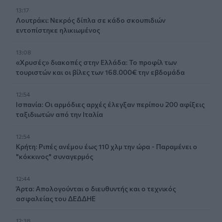
13:17
Λουτράκι: Νεκρός δίπλα σε κάδο σκουπιδιών
εντοπίστηκε ηλικιωμένος
13:08
«Χρυσές» διακοπές στην Ελλάδα: Το προφίλ των
τουριστών και οι βίλες των 168.000€ την εβδομάδα
12:54
Ισπανία: Οι αρμόδιες αρχές έλεγξαν περίπου 200 αφίξεις
ταξιδιωτών από την Ιταλία
12:54
Κρήτη: Ριπές ανέμου έως 110 χλμ την ώρα - Παραμένει ο
"κόκκινος" συναγερμός
12:44
Άρτα: Απολογούνται ο διευθυντής και ο τεχνικός
ασφαλείας του ΔΕΔΔΗΕ
12:38