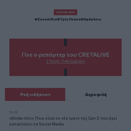
ΣΧΕΤΙΚΆ TAGS
Σκουπίδια
Τρία Πεύκα
Ηράκλειο
Γίνε ο ρεπόρτερ του CRETALIVE
ΣΤΕΊΛΕ ΤΗΝ ΕΊΔΗΣΗ
Ροή ειδήσεων
Δημοφιλή
13:25
«Kinda chic»: Ποιο είναι το νέο τρεντ της Gen Z που έχει
κατακλύσει τα Social Media