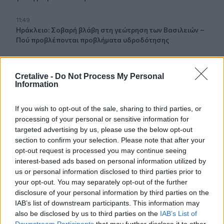
11:49
Ηράκλειο: Σοβαρή βλάβη στη γεώτρηση των Βασιλειών –
Πού προβλέπονται προβλήματα υδροδότησης
11:43
Ρεκόρ υψηλής θερμοκρασίας 36,9°C σημειώθηκε στο
Cretalive -
Do Not Process My Personal
Χονγκ Κονγκ
Information
11:40
If you wish to opt-out of the sale, sharing to third parties, or
Πανηγύρια: Γλέντι, χορός αλλά και προσοχή στις
processing of your personal or sensitive information for
τροφικές δηλητηριάσεις
targeted advertising by us, please use the below opt-out
section to confirm your selection. Please note that after your
11:35
opt-out request is processed you may continue seeing
Ρωσικά πλήγματα σε δύο διυλιστήρια
interest-based ads based on personal information utilized by
us or personal information disclosed to third parties prior to
11:23
your opt-out. You may separately opt-out of the further
Έρευνα για παρολίγον σύγκρουση δύο αεροσκαφών στο
disclosure of your personal information by third parties on the
Σίδνεϋ
IAB’s list of downstream participants. This information may
also be disclosed by us to third parties on the
IAB’s List of
11:12
Downstream Participants
that may further disclose it to other