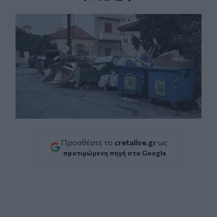
Facebook
Twitter
Messenger
Whatsapp
Viber
Προσθέστε το
cretalive.gr
ως
προτιμώμενη πηγή στο Google