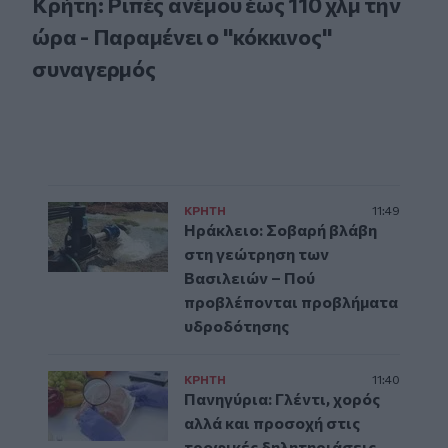
Κρήτη: Ριπές ανέμου έως 110 χλμ την
ώρα - Παραμένει ο "κόκκινος"
συναγερμός
ΚΡΗΤΗ
11:49
Ηράκλειο: Σοβαρή βλάβη
στη γεώτρηση των
Βασιλειών – Πού
προβλέπονται προβλήματα
υδροδότησης
ΚΡΗΤΗ
11:40
Πανηγύρια: Γλέντι, χορός
αλλά και προσοχή στις
τροφικές δηλητηριάσεις