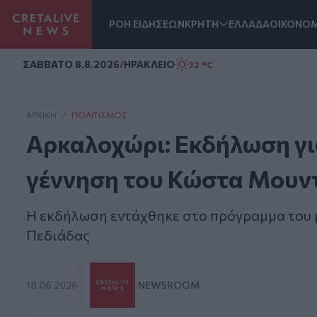
ΡΟΗ ΕΙΔΗΣΕΩΝ
ΚΡΗΤΗ
ΕΛΛΑΔΑ
ΟΙΚΟΝΟΜ
Homepage
ΣAΒΒΑΤΟ 8.8.2026
/
ΗΡΑΚΛΕΙΟ
32 °C
ΑΡΧΙΚΗ
/
ΠΟΛΙΤΙΣΜΌΣ
Αρκαλοχώρι: Εκδήλωση για
γέννηση του Κώστα Μουν
Η εκδήλωση εντάχθηκε στο πρόγραμμα του 
Πεδιάδας
18.06.2026
NEWSROOM