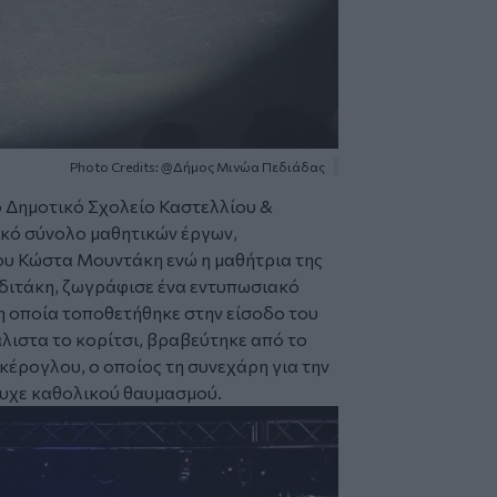
Photo Credits: @Δήμος Μινώα Πεδιάδας
ο Δημοτικό Σχολείο Καστελλίου &
ικό σύνολο μαθητικών έργων,
του Κώστα Μουντάκη ενώ η μαθήτρια της
διτάκη, ζωγράφισε ένα εντυπωσιακό
 η οποία τοποθετήθηκε στην είσοδο του
ιστα το κορίτσι, βραβεύτηκε από το
έρογλου, ο οποίος τη συνεχάρη για την
τυχε καθολικού θαυμασμού.