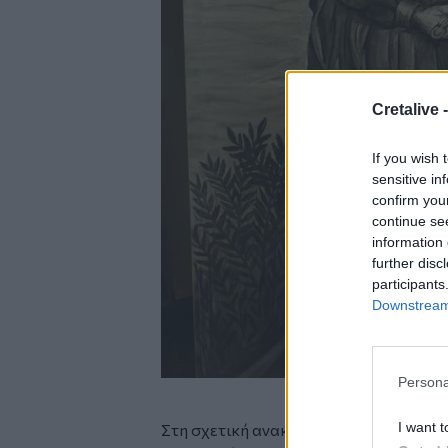
Cretalive 
If you wish 
sensitive in
confirm you
continue se
information 
further disc
participants
Downstream 
Persona
I want t
Στη σχετική ανακοίνωση του Δήμου Μι