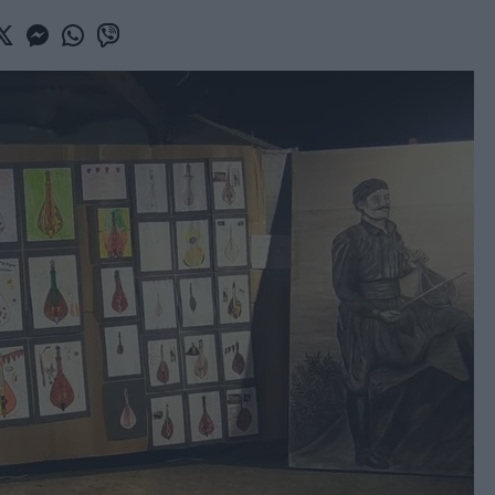
book
witter
Messenger
Whatsapp
Viber