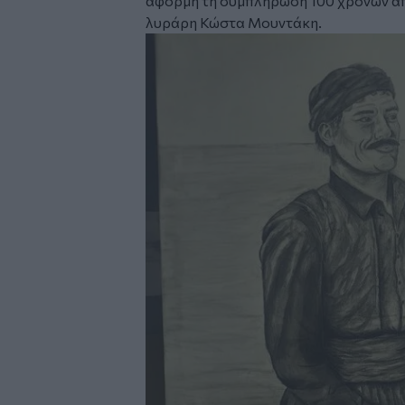
αφορμή τη συμπλήρωση 100 χρόνων απ
λυράρη Κώστα Μουντάκη.
Image