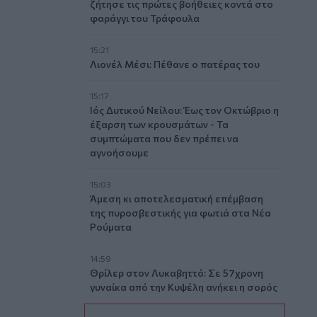
ζήτησε τις πρώτες βοήθειες κοντά στο
φαράγγι του Τράφουλα
15:21
Λιονέλ Μέσι: Πέθανε ο πατέρας του
15:17
Ιός Δυτικού Νείλου: Έως τον Οκτώβριο η
έξαρση των κρουσμάτων - Τα
συμπτώματα που δεν πρέπει να
αγνοήσουμε
15:03
Άμεση κι αποτελεσματική επέμβαση
της πυροσβεστικής για φωτιά στα Νέα
Ρούματα
14:59
Θρίλερ στον Λυκαβηττό: Σε 57χρονη
γυναίκα από την Κυψέλη ανήκει η σορός
(photos)