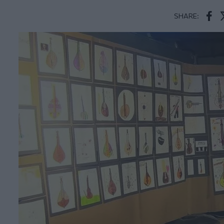
SHARE:
Face
T