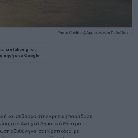
Photo Credits: @Δήμος Μινώα Πεδιάδας
 το
cretalive.gr
ως
η πηγή στο Google
σική και σεβασμό στην κρητική παράδοση,
νίου, στο Ανοιχτό Δημοτικό Θέατρο
ση «Ευθύνη να ’σαι Κρητικός», με