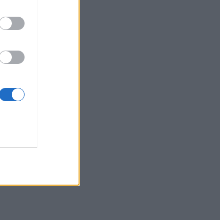
Ξηροπόταμο – Πώς θα γίνεται η
κυκλοφορία
13:52
Γιατί να βάλετε φύλλα δάφνης στο
πλυντήριο: Το μυστικό που κερδίζει όλο
και περισσότερους θαυμαστές
13:46
Παλαιό Φάληρο: Συνελήφθη ένα ακόμα
μέλος της ρωσόφωνης μαφίας
13:43
Κρήτη: Ο πολύ υψηλός κίνδυνος
πυρκαγιάς "φέρνει" απαγορεύσεις σε
δάση και φαράγγια
13:28
Συναγερμός για τους ισχυρούς ανέμους
– Το... παράδειγμα της Κρήτης μετά τις
δύσκολες πυρκαγιές