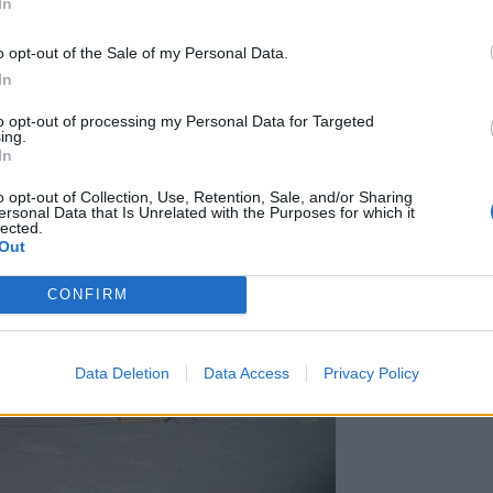
In
ο μουσικό και καλλιτεχνικό πρόγραμμα
εχνών και μαθητών, οι οποίοι απέδωσαν
o opt-out of the Sale of my Personal Data.
 Την όμορφη βραδιά πλαισίωσε η
In
χολείου Αρκαλοχωρίου, με τις γλυκές
αγούδια του Μουντάκη, να συγκινούν το
to opt-out of processing my Personal Data for Targeted
ing.
In
o opt-out of Collection, Use, Retention, Sale, and/or Sharing
ersonal Data that Is Unrelated with the Purposes for which it
lected.
Out
CONFIRM
Data Deletion
Data Access
Privacy Policy