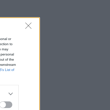
Καλοκαίρι και αλλεργίες: Πότε
απαιτείται προσοχή και ποια
συμπτώματα δεν πρέπει να αγνοούμε
14:23
ΟΦΗ: Φουλάρει για sold out στο
Σούπερ Καπ με την ΑΕΚ!
sonal or
ection to
14:12
ou may
Φρουροί της Επανάστασης: Το άνοιγμα
 personal
των Στενών του Ορμούζ δεν σχετίζεται
out of the
με τις διαπραγματεύσεις Τεχεράνης -
 downstream
Ομάν
B’s List of
14:04
Χαλκιδική: Στο «Παπαγεωργίου»
οδηγός μοτοσικλέτας που
τραυματίστηκε σε τροχαίο
13:54
ΒΟΑΚ: Κλείνει την Τρίτη στον