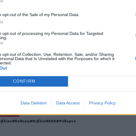
In
o opt-out of the Sale of my Personal Data.
In
to opt-out of processing my Personal Data for Targeted
ο
Google News
και στο
Facebook
ing.
In
κανάλι μας στο
YouTube
o opt-out of Collection, Use, Retention, Sale, and/or Sharing
ersonal Data that Is Unrelated with the Purposes for which it
lected.
Out
CONFIRM
Data Deletion
Data Access
Privacy Policy
ΙΚΆ TAGS
ιβλίου
Έκθεση
Βιβλίο
ΚΚΕ
Ρέθυμνο