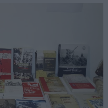
book
witter
Messenger
Whatsapp
Viber