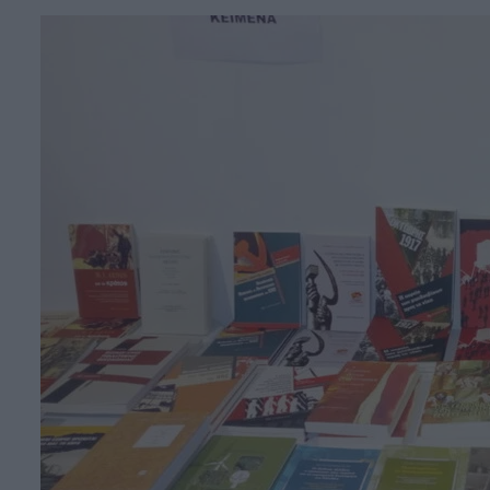
Face
T