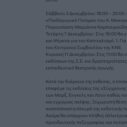
Σάββατο 3 Δεκεμβρίου: 18:00 – 20:00.
«Παιδαγωγικό Ποίημα» του Α. Μακαρέ
Παρουσίαση: Μαριάννα Καμπουρούδη, 
Τετάρτη 7 Δεκεμβρίου: Στις 18:00 θα 
και Ψέματα για τον Καπιταλισμό. 1. Γι
του Κεντρικού Συμβουλίου της ΚΝΕ.
Κυριακή 11 Δεκεμβρίου: Στις 11:00 θα
εκδόσεων της Σ.Ε. και δραστηριότητες 
εκπαιδευτικό θεατρικής αγωγής.
Κατά την διάρκεια της έκθεσης, ο επισκ
επαφή με τις εκδόσεις της «Σύγχρονης
των Μαρξ, Ένγκελς και Λένιν καθώς κ
και εγχώριας σκέψης. Ξεχωριστή θέση θ
αναπόσπαστη πλευρά της εκδοτικής π
Ακόμα θα υπάρχουν πλήθος άλλα έργα 
προοδευτικής πεζογραφίας και ποίηση