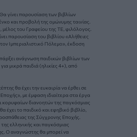
 Θα γίνει παρουσίαση των βιβλίων
νκο και προβολή της ομώνυμης ταινίας.
μέλος του Γραφείου της ΤΕ, φιλόλογος.
γίνει παρουσίαση του βιβλίου «Αλήθειες
α τον Ιμπεριαλιστικό Πόλεμο», έκδοση
 υπάρξει ανάγνωση παιδικών βιβλίων των
για μικρά παιδιά (ηλικίες 4+), από
έπτης θα έχει την ευκαιρία να έρθει σε
 Εποχής», με έμφαση ιδιαίτερα στα έργα
αι κορυφαίων διανοητών της παγκόσμιας
α έχει το παιδικό και εφηβικό βιβλίο,
ροσπάθειας της Σύγχρονης Εποχής.
της ελληνικής και παγκόσμιας
ς. Ο αναγνώστης θα μπορεί να