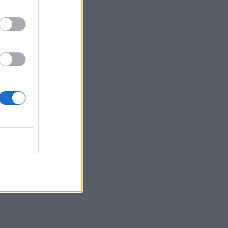
06:55
Πυρκαγιές: «Πολύ υψηλός» ο κίνδυνος
και σήμερα στην Κρήτη - Δείτε χάρτη
06:44
Σητεία: Καλύτερη η εικόνα με την φωτιά
στα Αχλάδια - Βίντεο
06:21
Το αφράτο και κρεμώδες νηστίσιμο
παγωτό βανίλια, χωρίς παγωτομηχανή
05:41
Φεύγουμε για διακοπές; Τα 7 πράγματα
που πρέπει να κάνουμε στο σπίτι πριν
κλείσουμε την πόρτα
04:11
Μαγειρεμένο ρύζι: Πόσο διατηρείται
στο ψυγείο και τα συχνά λάθη που