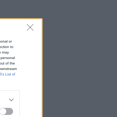
αποψίλωση του Αμαζονίου – Μειώθηκε
κατά 37%
07:15
ΑΑΔΕ: Ανοιχτό το σύστημα Ενιαίας
Αίτησης Ενίσχυσης 2025 – Μέχρι πότε
μπορούν να γίνουν διορθώσεις
sonal or
ection to
07:07
ou may
Τέσσερις ασκήσεις σε όρθια στάση
 personal
που μετά τα 60 ενδυναμώνουν τους
out of the
γλουτούς καλύτερα από τα squats -
 downstream
Βίντεο
B’s List of
07:06
Εορτολόγιο: Ποιοι γιορτάζουν σήμερα 8
Αυγούστου
07:00
Αντί για καφέ: Τρία ροφήματα για άμεσο
"ξύπνημα" και ενέργεια που διαρκεί