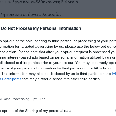
«Σ.Ε.», έργα που εκδόθηκαν στη διάρκεια
λη ποικιλία σε έργα φιλοσοφίας,
ς, βιβλία για την παιδεία, την τέχνη και
λήρης κατάλογος: sep.gr
-
Do Not Process My Personal Information
καιρία να παραγγείλει πολύτομα έργα,
ου Μάρξ ή το “Δοκίμιο Ιστορίας του ΚΚΕ”
to opt-out of the sale, sharing to third parties, or processing of your per
 της έκθεσης.
formation for targeted advertising by us, please use the below opt-out s
ομής στην “Σύγχρονη Εποχή”, στην
r selection. Please note that after your opt-out request is processed y
eing interest-based ads based on personal information utilized by us or
“Θέματα Παιδείας”.
disclosed to third parties prior to your opt-out. You may separately opt-
 189 , 697 3674 560
losure of your personal information by third parties on the IAB’s list of
-20:00 – Σπίτι του Πολιτισμού, Ρέθυμνο
. This information may also be disclosed by us to third parties on the
IA
Participants
that may further disclose it to other third parties.
ό την
Κρήτη
και το
Ρέθυμνο
ος θεατρικός σκηνοθέτης
l Data Processing Opt Outs
ης Κρήτης
o opt-out of the Sharing of my personal data.
αριστεί την Αθηνά Σφακάκη