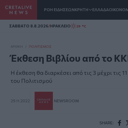
ΡΟΗ ΕΙΔΗΣΕΩΝ
ΚΡΗΤΗ
ΕΛΛΑΔΑ
ΟΙΚΟΝΟΜ
Homepage
ΣAΒΒΑΤΟ 8.8.2026
/
ΗΡΑΚΛΕΙΟ
29 °C
ΑΡΧΙΚΗ
/
ΠΟΛΙΤΙΣΜΌΣ
Έκθεση Βιβλίου από το ΚΚ
Η έκθεση θα διαρκέσει από τις 3 μέχρι τις 
του Πολιτισμού
29.11.2022
NEWSROOM
SHARE: