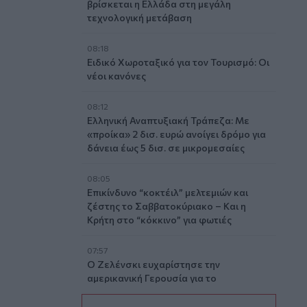
βρίσκεται η Ελλάδα στη μεγάλη
τεχνολογική μετάβαση
08:18
Ειδικό Χωροταξικό για τον Τουρισμό: Οι
νέοι κανόνες
08:12
Ελληνική Αναπτυξιακή Τράπεζα: Με
«προίκα» 2 δισ. ευρώ ανοίγει δρόμο για
δάνεια έως 5 δισ. σε μικρομεσαίες
08:05
Επικίνδυνο “κοκτέιλ” μελτεμιών και
ζέστης το Σαββατοκύριακο – Και η
Κρήτη στο “κόκκινο” για φωτιές
07:57
Ο Ζελένσκι ευχαρίστησε την
αμερικανική Γερουσία για το
νομοσχέδιο επιβολής κυρώσεων στη
Ρωσία