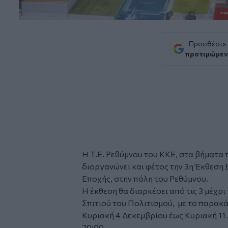
Προσθέστε
προτιμώμεν
Η Τ.Ε. Ρεθύμνου του ΚΚΕ, στα βήματα
διοργανώνει και φέτος την 3η
Έκθεση 
Εποχής, στην πόλη του
Ρεθύμνου
.
Η έκθεση θα διαρκέσει από τις 3 μέχρι
Σπιτιού του Πολιτισμού, με το παρα
Κυριακή 4 Δεκεμβρίου έως Κυριακή 11 
20:00