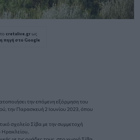
 το
cretalive.gr
ως
η πηγή στο Google
τοποιήσει την επόμενη εξόρμηση του
ύ, την Παρασκευή 2 Ιουνίου 2023, όπου
τικό σχολείο
Σίβα
με την συμμετοχή
ο Ηρακλείου,
ικής με τις ομάδες τους, στο χωριό Σίβα,