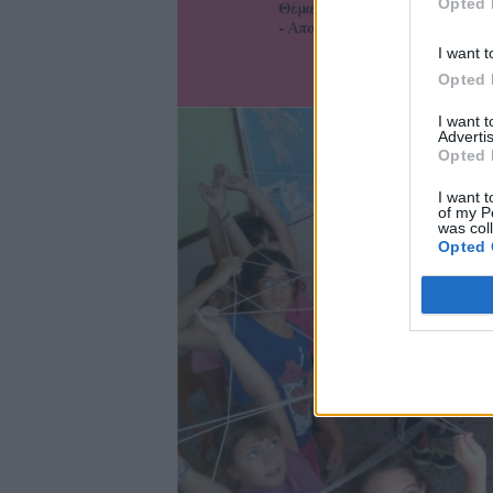
Opted 
I want t
Opted 
I want 
Advertis
Opted 
I want t
of my P
was col
Opted 