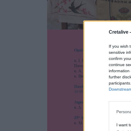
Cretalive 
If you wish 
sensitive in
confirm you
continue se
information 
further disc
participants
Downstream 
Persona
I want t