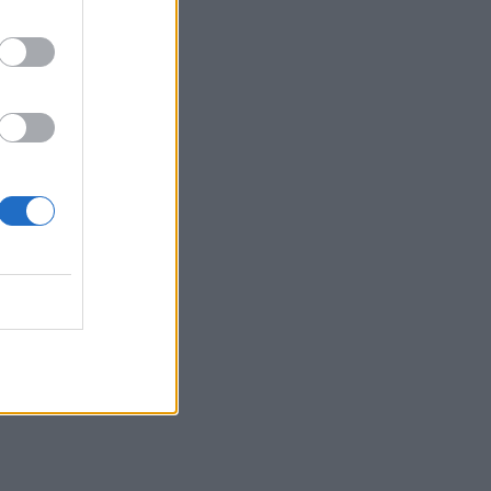
Φωτιές σε Σκύρο και Λακωνία:
Συνελήφθησαν 63χρονη και 71χρονος
23:07
Χανιά: ΕΔΕ για την υπόθεση της
75χρονης που βρέθηκε νεκρή σε
χωράφι
23:00
Ιταλία: Στη Νάπολη καταγράφηκε
θερμοκρασία-ρεκόρ 48 βαθμών
22:32
Υπόθεση Marfin: Έφθασε στην Ελλάδα
η 46χρονη κατηγορούμενη για
εμπρησμό
22:30
Αυτές είναι οι πιο επικίνδυνες
εβδομάδες για μεγάλες πυρκαγιές