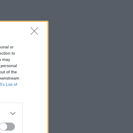
23:43
30χρονη έπεσε στη θάλασσα από την
γέφυρα της Χαλκίδας
23:32
Οι «μαύρες χήρες» της Ρωσίας:
Παντρεύονται νεοσύλλεκτους πριν
sonal or
μεταβούν στο μέτωπο για να
ection to
εισπράξουν τις «παχυλές»
ou may
αποζημιώσεις
 personal
out of the
23:25
 downstream
Ρόδος: Έσπασε ο κάβος και τραυμάτισε
B’s List of
ναυτικό
23:19
Τραγωδία στην Εύβοια: Νεκρός
37χρονος μετά από τροχαίο με
αγριογούρουνο
23:09