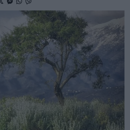
book
witter
Messenger
Whatsapp
Viber