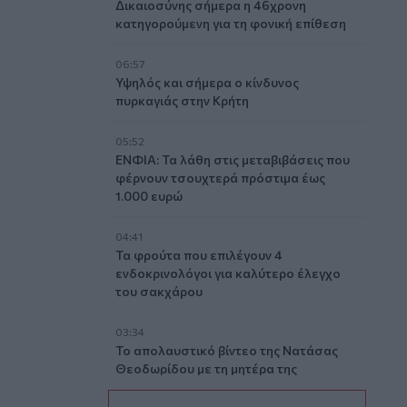
Δικαιοσύνης σήμερα η 46χρονη
κατηγορούμενη για τη φονική επίθεση
06:57
Υψηλός και σήμερα ο κίνδυνος
πυρκαγιάς στην Κρήτη
05:52
ΕΝΦΙΑ: Τα λάθη στις μεταβιβάσεις που
φέρνουν τσουχτερά πρόστιμα έως
1.000 ευρώ
04:41
Τα φρούτα που επιλέγουν 4
ενδοκρινολόγοι για καλύτερο έλεγχο
του σακχάρου
03:34
Το απολαυστικό βίντεο της Νατάσας
Θεοδωρίδου με τη μητέρα της