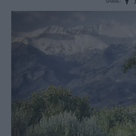
SHARE:
Face
T