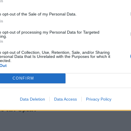
In
o opt-out of the Sale of my Personal Data.
In
to opt-out of processing my Personal Data for Targeted
ing.
νώριση της Αποστολής "Πηνελόπη Gandhi"
In
αναγνώριση της Αποστολής "Πηνελόπη Gandhi"
o opt-out of Collection, Use, Retention, Sale, and/or Sharing
ersonal Data that Is Unrelated with the Purposes for which it
lected.
Out
CONFIRM
Αγροτικές Φυλακές Χανίων από το Πανεπιστήμιο των Ορέων
Data Deletion
Data Access
Privacy Policy
ις Αγροτικές Φυλακές Χανίων από το
ιο των Ορέων