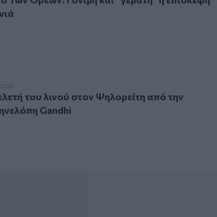
νιά
τή του λινού στον Ψηλορείτη από την Αποστολή Πηνελόπη G
.2025
ελετή του λινού στον Ψηλορείτη από την
ηνελόπη Gandhi