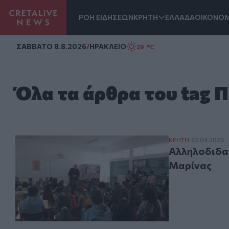
ΡΟΗ ΕΙΔΗΣΕΩΝ
ΚΡΗΤΗ
ΕΛΛΑΔΑ
ΟΙΚΟΝΟΜ
Homepage
ΣAΒΒΑΤΟ 8.8.2026
/
ΗΡΑΚΛΕΙΟ
29 °C
Όλα τα άρθρα του tag 
Αλληλοδιδασκαλ
ΚΡΗΤΗ
22.04.2026
Αλληλοδιδασ
Μαρίνας