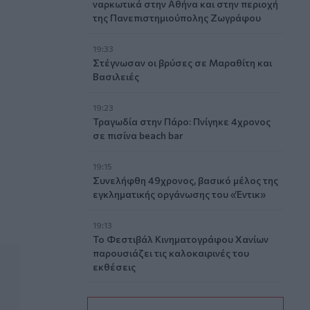
ναρκωτικά στην Αθήνα και στην περιοχή
της Πανεπιστημιούπολης Ζωγράφου
19:33
Στέγνωσαν οι βρύσες σε Μαραθίτη και
Βασιλειές
19:23
Τραγωδία στην Πάρο: Πνίγηκε 4χρονος
andhi
σε πισίνα beach bar
19:15
Συνελήφθη 49χρονος, βασικό μέλος της
εγκληματικής οργάνωσης του «Έντικ»
19:13
Το Φεστιβάλ Κινηματογράφου Χανίων
παρουσιάζει τις καλοκαιρινές του
εκθέσεις
19:04