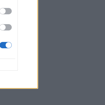
Το μαρτύριο της σταγόνας στην
Φορτέτσα: Τρεις μέρες χωρίς νερό!
17:51
Πεζοπορία από τη Μίλατο έως την
παραλία των Ανωγείων
17:45
Σκέψεις για απευθείας αεροπορική
σύνδεση του Ηρακλείου με την Ινδία!
17:38
Η Τεχνητή Νοημοσύνη «αλλάζει» τον
εγκέφαλό μας
17:29
Ο νεότερος κάτοχος διαρκείας του
ΟΦΗ είναι... 2 μηνών!