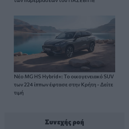
των παρεμβάσεων του ΠΑΣΕΒΙΠΕ
Νέο MG HS Hybrid+: Το οικογενειακό SUV
των 224 ίππων έφτασε στην Κρήτη - Δείτε
τιμή
Συνεχής ροή