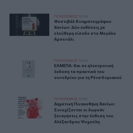
Δύο ξεχωριστές εκθέσεις του Φεστιβάλ Κινηματογράφο
ΠΟΛΙΤΙΣΜΟΣ
15:08
Φεστιβάλ Κινηματογράφου Χανίων: 
Φεστιβάλ Κινηματογράφου
Χανίων: Δύο εκθέσεις με
ελεύθερη είσοδο στο Μεγάλο
Αρσενάλι
ΕΛΜΕΠΑ: Και σε ηλεκτρονική έκδοση τα πρακτικά του σ
ΠΟΛΙΤΙΣΜΟΣ
14:50
ΕΛΜΕΠΑ: Και σε ηλεκτρονική έκδοσ
ΕΛΜΕΠΑ: Και σε ηλεκτρονική
έκδοση τα πρακτικά του
συνεδρίου για τη Ρένα Κυριακού
Δημοτική Πινακοθήκη Χανίων: Συνεχίζονται οι δωρεάν 
ΠΟΛΙΤΙΣΜΟΣ
13:46
Δημοτική Πινακοθήκη Χανίων: Συνε
Δημοτική Πινακοθήκη Χανίων:
Συνεχίζονται οι δωρεάν
ξεναγήσεις στην έκθεση του
Αλέξανδρου Ψυχούλη