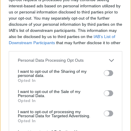
Φεύγουμε για διακοπές; Τα 7 πράγματα που πρέπει να
interest-based ads based on personal information utilized by
κάνουμε στο σπίτι πριν κλείσουμε την πόρτα
us or personal information disclosed to third parties prior to
your opt-out. You may separately opt-out of the further
disclosure of your personal information by third parties on the
04:11
Μαγειρεμένο ρύζι: Πόσο διατηρείται στο ψυγείο και τα
IAB’s list of downstream participants. This information may
συχνά λάθη που πρέπει να προσέξουμε
also be disclosed by us to third parties on the
IAB’s List of
Downstream Participants
that may further disclose it to other
third parties.
03:16
Οι ειδικοί εξηγούν: Το κλιματιστικό ρυθμίζει τη
Personal Data Processing Opt Outs
θερμοκρασία, ο ανεμιστήρας οροφής αλλάζει την
αίσθηση
I want to opt-out of the Sharing of my
personal data.
02:30
Opted In
Αυξάνονται οι ενδείξεις για ζωή στον Άρη
I want to opt-out of the Sale of my
Personal Data.
01:30
Opted In
Ειδικός λέει ποια φυτά να βάλεις στο μπαλκόνι σου το
καλοκαίρι
I want to opt-out of processing my
Personal Data for Targeted Advertising.
Opted In
ΠΕΡΙΣΣΟΤΕΡΑ