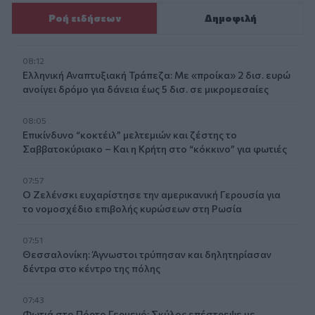
Ροή ειδήσεων
Δημοφιλή
08:12
Ελληνική Αναπτυξιακή Τράπεζα: Με «προίκα» 2 δισ. ευρώ
ανοίγει δρόμο για δάνεια έως 5 δισ. σε μικρομεσαίες
08:05
Επικίνδυνο “κοκτέιλ” μελτεμιών και ζέστης το
Σαββατοκύριακο – Και η Κρήτη στο “κόκκινο” για φωτιές
07:57
Ο Ζελένσκι ευχαρίστησε την αμερικανική Γερουσία για
το νομοσχέδιο επιβολής κυρώσεων στη Ρωσία
07:51
Θεσσαλονίκη: Άγνωστοι τρύπησαν και δηλητηρίασαν
δέντρα στο κέντρο της πόλης
07:43
Φωτιά στο Πόρτο Γερμενό: Σκύλος επέστρεψε με