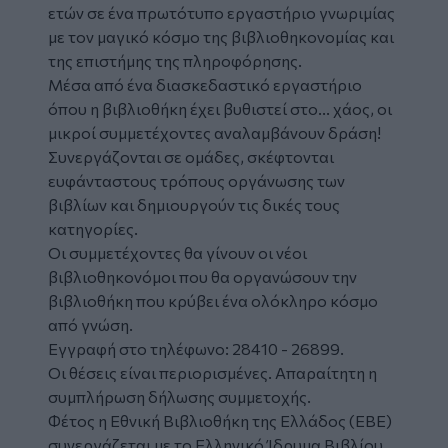
ετών σε ένα πρωτότυπο εργαστήριο γνωριμίας
με τον μαγικό κόσμο της βιβλιοθηκονομίας και
της επιστήμης της πληροφόρησης.
Μέσα από ένα διασκεδαστικό εργαστήριο
όπου η βιβλιοθήκη έχει βυθιστεί στο... χάος, οι
μικροί συμμετέχοντες αναλαμβάνουν δράση!
Συνεργάζονται σε ομάδες, σκέφτονται
ευφάνταστους τρόπους οργάνωσης των
βιβλίων και δημιουργούν τις δικές τους
κατηγορίες.
Οι συμμετέχοντες θα γίνουν οι νέοι
βιβλιοθηκονόμοι που θα οργανώσουν την
βιβλιοθήκη που κρύβει ένα ολόκληρο κόσμο
από γνώση.
Εγγραφή στο τηλέφωνο: 28410 - 26899.
Οι θέσεις είναι περιορισμένες. Aπαραίτητη η
συμπλήρωση δήλωσης συμμετοχής.
Φέτος η Εθνική Βιβλιοθήκη της Ελλάδος (ΕΒΕ)
συνεργάζεται με το Ελληνικό Ίδρυμα Βιβλίου