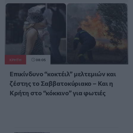
ΚΡΗΤΗ
08:05
Επικίνδυνο “κοκτέιλ” μελτεμιών και
ζέστης το Σαββατοκύριακο – Και η
Κρήτη στο “κόκκινο” για φωτιές