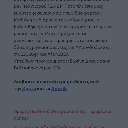
και Πολιτισμού (ΕΛΙΒΙΠ) στο πλαίσιο μιας
ευρύτερης συνεργασίας των δύο φορέων.
Καθ’ όλη τη διάρκεια του καλοκαιριού, οι
βιβλιοθήκες συντονίζουν τις δράσεις τους ενώ
μικροί και μεγάλοι μοιράζονται τις
αναγνωστικές τους εμπειρίες στα κοινωνικά
δίκτυα χρησιμοποιώντας τα: #Κουνδούρειος ,
#ΚΕ2026gr και #forEBEr.
Υπεύθυνη προγράμματος: Ειρήνη Δραγασάκη,
Βιβλιοθηκονόμος MSc.
Διαβάστε περισσότερες ειδήσεις από
την
Κρήτη
και το
Λασίθι
Ημέρες Παιδικού Θεάτρου από την Περιφέρεια
Κρήτης
«Η Νύχτα μυρίζει Μελωδία» στην Κρήνη της