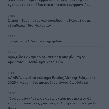
εγκαύματα στα πόδια στο σπίτι που τον φρόντιζαν
07:36
Στήριξη Τραμπ στον νέο πρόεδρο της Κολομβίας με
«βοήθεια» 1 δισ. δολαρίων
07:29
Τα πρωτοσέλιδα των εφημερίδων
07:22
Βραζιλία: Σε χαμηλό δεκαετίας η αποψίλωση του
Αμαζονίου – Μειώθηκε κατά 37%
07:15
ΑΑΔΕ: Ανοιχτό το σύστημα Ενιαίας Αίτησης Ενίσχυσης
2025 – Μέχρι πότε μπορούν να γίνουν διορθώσεις
07:07
Τέσσερις ασκήσεις σε όρθια στάση που μετά τα 60
ενδυναμώνουν τους γλουτούς καλύτερα από τα squats -
Βίντεο