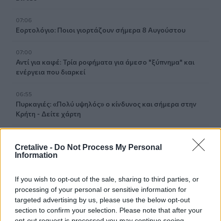
07:06
Εορτολόγιο: Ποιοι γιορτάζουν σήμερα 8 Αυγούστου
07:00
Αντί για καφέ: Τρία ροφήματα για άμεσο "ξύπνημα" και
ενέργεια που διαρκεί
06:55
Πυρκαγιές: «Πολύ υψηλός» ο κίνδυνος και σήμερα στην
Κρήτη - Δείτε χάρτη
06:44
Σητεία: Καλύτερη η εικόνα με την φωτιά στα Αχλάδια -
Cretalive -
Do Not Process My Personal
Information
Βίντεο
06:21
If you wish to opt-out of the sale, sharing to third parties, or
Το αφράτο και κρεμώδες νηστίσιμο παγωτό βανίλια,
processing of your personal or sensitive information for
χωρίς παγωτομηχανή
targeted advertising by us, please use the below opt-out
section to confirm your selection. Please note that after your
05:41
opt-out request is processed you may continue seeing