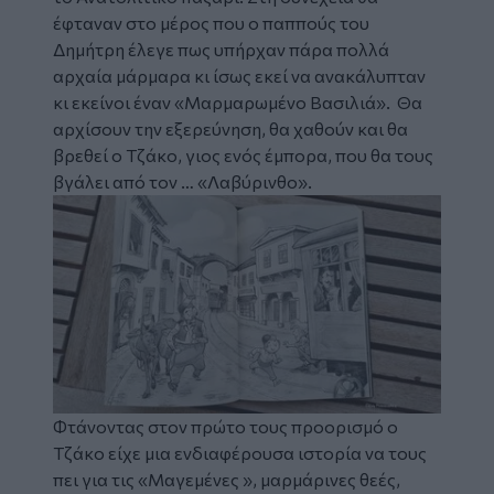
έφταναν στο μέρος που ο παππούς του
Δημήτρη έλεγε πως υπήρχαν πάρα πολλά
αρχαία μάρμαρα κι ίσως εκεί να ανακάλυπταν
κι εκείνοι έναν «Μαρμαρωμένο Βασιλιά». Θα
αρχίσουν την εξερεύνηση, θα χαθούν και θα
βρεθεί ο Τζάκο, γιος ενός έμπορα, που θα τους
βγάλει από τον … «Λαβύρινθο».
Image
Φτάνοντας στον πρώτο τους προορισμό ο
Τζάκο είχε μια ενδιαφέρουσα ιστορία να τους
πει για τις «Μαγεμένες », μαρμάρινες θεές,