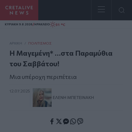
Homepage
/
31 °C
ΚΥΡΙΑΚΗ 9.8.2026
ΗΡΑΚΛΕΙΟ
ΑΡΧΙΚΗ
/
ΠΟΛΙΤΙΣΜΌΣ
Η Μαγεμένη* …στα Παραμύθια
του Σαββάτου!
Μια υπέροχη περιπέτεια
12.07.2025
ΕΛΈΝΗ ΜΠΕΤΕΙΝΆΚΗ
Facebook
Twitter
Messenger
Whatsapp
Viber