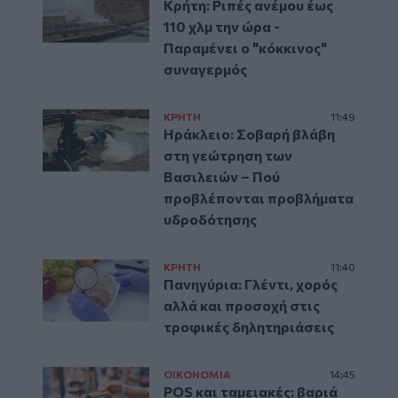
Κρήτη: Ριπές ανέμου έως
110 χλμ την ώρα -
Παραμένει ο "κόκκινος"
συναγερμός
ΚΡΗΤΗ
11:49
Ηράκλειο: Σοβαρή βλάβη
στη γεώτρηση των
Βασιλειών – Πού
προβλέπονται προβλήματα
υδροδότησης
ΚΡΗΤΗ
11:40
Πανηγύρια: Γλέντι, χορός
αλλά και προσοχή στις
τροφικές δηλητηριάσεις
ΟΙΚΟΝΟΜΙΑ
14:45
POS και ταμειακές: βαριά