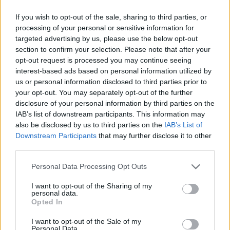
https://zhtunteanagnostes.blogspot.com/
If you wish to opt-out of the sale, sharing to third parties, or
processing of your personal or sensitive information for
targeted advertising by us, please use the below opt-out
Πολιτιστικό Καλεντάρι Δήμου Αγίου Νικολάου
section to confirm your selection. Please note that after your
Ευχαριστήριο μήνυμα για της εκδηλώσεις στην
opt-out request is processed you may continue seeing
Ελεύθερνα
interest-based ads based on personal information utilized by
us or personal information disclosed to third parties prior to
Συναυλία – αφιέρωμα στη μνήμη του Θόδωρου
your opt-out. You may separately opt-out of the further
Αντωνίου στην Γκουβερνιώτισσα
disclosure of your personal information by third parties on the
IAB’s list of downstream participants. This information may
also be disclosed by us to third parties on the
IAB’s List of
Downstream Participants
that may further disclose it to other
third parties.
Ακολουθήστε το Cretalive στο
Google News
και
Personal Data Processing Opt Outs
στο
Facebook
Κάντε εγγραφή στο κανάλι μας στο
YouTube
I want to opt-out of the Sharing of my
personal data.
Opted In
I want to opt-out of the Sale of my
Personal Data.