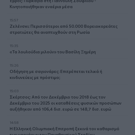
Έβρος: Πυρκαγιά στη Γιαννούλη Σουφλίου -
Κινητοποιήθηκαν εναέρια μέσα
15:57
Ζελένσκι: Περισσότεροι από 50.000 Βορειοκορεάτες
στρατιώτες θα αναπτυχθούν στη Ρωσία
15:35
«Τα λουλούδια μιλούν» του Βασίλη Ξημέρη
15:26
Οδήγηση με σαγιονάρες: Επιτρέπεται τελικά ή
κινδυνεύεις με πρόστιμο;
15:03
Σκέρτσος: Από τον Δεκέμβριο του 2018 έως τον
Δεκέμβριο του 2025 οι καταθέσεις φυσικών προσώπων
αυξήθηκαν από 106,4 δισ. ευρώ σε 148,7 δισ. ευρώ
14:58
Η Ελληνική Ολυμπιακή Επιτροπή ξεκινά τον καθαρισμό
των μαρμάρων του Παναθηναϊκού Σταδίου