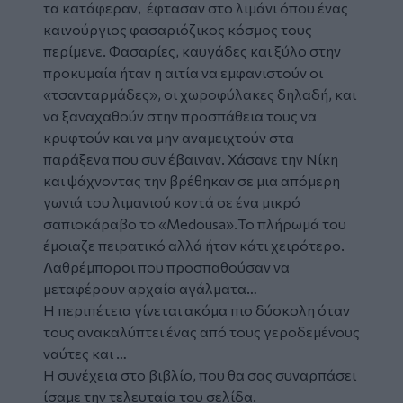
τα κατάφεραν, έφτασαν στο λιμάνι όπου ένας
καινούργιος φασαριόζικος κόσμος τους
περίμενε. Φασαρίες, καυγάδες και ξύλο στην
προκυμαία ήταν η αιτία να εμφανιστούν οι
«τσανταρμάδες», οι χωροφύλακες δηλαδή, και
να ξαναχαθούν στην προσπάθεια τους να
κρυφτούν και να μην αναμειχτούν στα
παράξενα που συν έβαιναν. Χάσανε την Νίκη
και ψάχνοντας την βρέθηκαν σε μια απόμερη
γωνιά του λιμανιού κοντά σε ένα μικρό
σαπιοκάραβο το «Medousa».Το πλήρωμά του
έμοιαζε πειρατικό αλλά ήταν κάτι χειρότερο.
Λαθρέμποροι που προσπαθούσαν να
μεταφέρουν αρχαία αγάλματα…
Η περιπέτεια γίνεται ακόμα πιο δύσκολη όταν
τους ανακαλύπτει ένας από τους γεροδεμένους
ναύτες και …
Η συνέχεια στο βιβλίο, που θα σας συναρπάσει
ίσαμε την τελευταία του σελίδα.