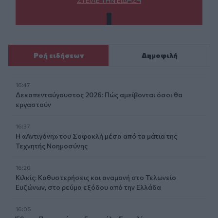
ΣΤΕΊΛΕ ΤΗΝ ΕΊΔΗΣΗ
Ροή ειδήσεων
Δημοφιλή
16:47
Δεκαπενταύγουστος 2026: Πώς αμείβονται όσοι θα
εργαστούν
16:37
Η «Αντιγόνη» του Σοφοκλή μέσα από τα μάτια της
Τεχνητής Νοημοσύνης
16:20
Κιλκίς: Καθυστερήσεις και αναμονή στο Τελωνείο
Ευζώνων, στο ρεύμα εξόδου από την Ελλάδα
16:06