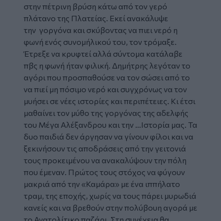
στην πέτρινη βρύση κάτω από τον γερό
πλάτανο της Πλατείας. Εκεί ανακάλυψε
την γοργόνα και σκύβοντας να πιει νερό η
φωνή ενός συνομήλικού του, τον τρόμαξε.
Έτρεξε να κρυφτεί αλλά σύντομα κατάλαβε
πβς η φωνή ήταν φιλική. Δημήτρης λεγόταν το
αγόρι που προσπαθούσε να τον σώσει από το
να πιεί μη πόσιμο νερό και συγχρόνως να τον
μυήσει σε νέες ιστορίες και περιπέτειες. Κι έτσι
μαθαίνει τον μύθο της γοργόνας της αδελφής
του Μέγα Αλέξανδρου και την …Ιστορία μας. Τα
δυο παιδιά δεν άργησαν να γίνουν φίλοι και να
ξεκινήσουν τις αποδράσεις από την γειτονιά
τους προκειμένου να ανακαλύψουν την πόλη
που έμεναν. Πρώτος τους στόχος να φύγουν
μακριά από την «Καμάρα» με ένα ιππήλατο
τραμ, της εποχής, χωρίς να τους πάρει μυρωδιά
κανείς και να βρεθούν στην πολύβουη αγορά με
το Ανατολίτικο παζάρι. Στη συνέχεια θα