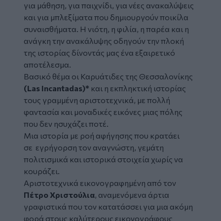
για μάθηση, για παιχνίδι, για νέες ανακαλύψεις
και για μπλεξίματα που δημιουργούν ποικίλα
συναισθήματα. Η νιότη, η φιλία, η παρέα και η
ανάγκη την ανακάλυψης οδηγούν την πλοκή
της ιστορίας δίνοντάς μας ένα εξαιρετικό
αποτέλεσμα.
Βασικό θέμα οι Καρυάτιδες της Θεσσαλονίκης
(Las Incantadas)*
και η εκπληκτική ιστορίας
τους γραμμένη αριστοτεχνικά, με πολλή
φαντασία και μοναδικές εικόνες μιας πόλης
που δεν ησυχάζει ποτέ.
Μια ιστορία με ροή αφήγησης που κρατάει
σε εγρήγορση τον αναγνώστη, γεμάτη
πολιτισμικά και ιστορικά στοιχεία χωρίς να
κουράζει.
Αριστοτεχνικά εικονογραφημένη από τον
Πέτρο Χριστούλια
, αναμενόμενα άρτια
γραφιστικά που τον κατατάσσει για μια ακόμη
φορά στους καλύτερους εικονογράφους