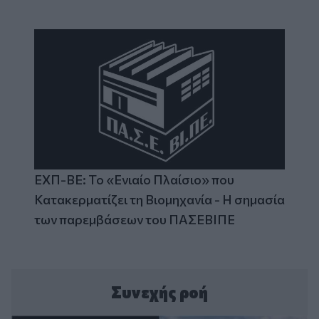
ΕΧΠ-ΒΕ: Το «Ενιαίο Πλαίσιο» που
Κατακερματίζει τη Βιομηχανία - Η σημασία
των παρεμβάσεων του ΠΑΣΕΒΙΠΕ
Συνεχής ροή