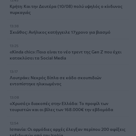
13:45
Κρήτη: Και την Δευτέρα (10/08) πολύ υψηλός ο κίνδυνος
πυρκαγιάς
13:38
Σκιάθος: Ανήλικος κατήγγειλε 17χρονο για βιασμό
13:25
«Kinda chic»: Ποιο είναι το νέο τρεντ της Gen Z που έχει
κατακλύσει τα Social Media
13:17
Λουτράκι: Νεκρός δίπλα σε κάδο σκουπιδιών
εντοπίστηκε ηλικιωμένος
13:08
«Χρυσές» διακοπές στην Ελλάδα: Το προφίλ των
τουριστών και οι βίλες των 168.000€ την εβδομάδα
12:54
Ισπανία: Οι αρμόδιες αρχές έλεγξαν περίπου 200 αφίξεις
ταξιδιωτών από την Ιταλία