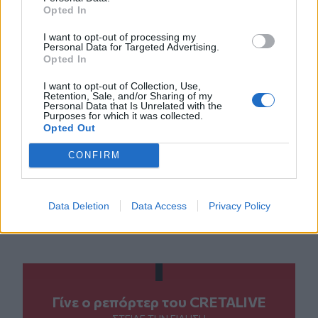
Opted In
I want to opt-out of processing my
Personal Data for Targeted Advertising.
Opted In
I want to opt-out of Collection, Use,
Retention, Sale, and/or Sharing of my
Personal Data that Is Unrelated with the
Purposes for which it was collected.
Opted Out
CONFIRM
ΣΧΕΤΙΚΆ TAGS
Data Deletion
Data Access
Privacy Policy
Παραμύθια του Σαββάτου
Ελένη Μπετεινάκη
Γίνε ο ρεπόρτερ του CRETALIVE