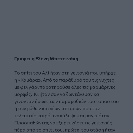
Γράφει η Ελένη Μπετεινάκη
Το σπίτι του Αλί ήταν στη γειτονιά που υπήρχε
η «Καμάρα». Από το παράθυρό του τις νύχτες
με φεγγάρι παρατηρούσε όλες τις μαρμάρινες
μορφές. Κι ήταν σαν να ζωντάνευαν κα
γίνονταν ήρωες των παραμυθιών του τόπου του
ή των μύθων και νέων ιστοριών που τον
τελευταίο καιρό ανακάλυψε και μαγευόταν.
Προσπαθώντας να εξερευνήσει τις γειτονιές
πέρα από το σπίτι του, πρώτη του στάση ήταν