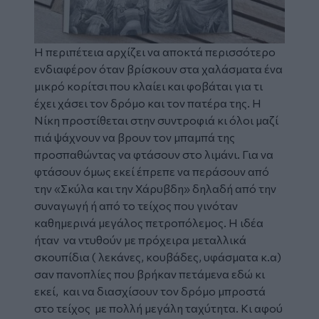
Η περιπέτεια αρχίζει να αποκτά περισσότερο
ενδιαφέρον όταν βρίσκουν στα χαλάσματα ένα
μικρό κορίτσι που κλαίει και φοβάται για τι
έχει χάσει τον δρόμο και τον πατέρα της. Η
Νίκη προστίθεται στην συντροφιά κι όλοι μαζί
πιά ψάχνουν να βρουν τον μπαμπά της
προσπαθώντας να φτάσουν στο λιμάνι. Για να
φτάσουν όμως εκεί έπρεπε να περάσουν από
την «Σκύλα και την Χάρυβδη» δηλαδή από την
συναγωγή ή από το τείχος που γινόταν
καθημερινά μεγάλος πετροπόλεμος. Η ιδέα
ήταν να ντυθούν με πρόχειρα μεταλλικά
σκουπίδια ( λεκάνες, κουβάδες, υφάσματα κ.α)
σαν πανοπλίες που βρήκαν πετάμενα εδώ κι
εκεί, και να διασχίσουν τον δρόμο μπροστά
στο τείχος με πολλή μεγάλη ταχύτητα. Κι αφού