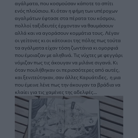
αγάλματα, που κοσμούσαν κάποτε το σπίτι
ενός πλούσιου. Κι όταν η φήμη των υπέροχων
αγαλμάτων έφτασε στα πέρατα του κόσμου,
πολλοί ταξιδευτές έρχονταν να θαυμάσουν
αλλά και να αγοράσουν κομμάτια τους. Λέγαν
οι γείτονες κι οι κάτοικοι της πόλης πως τούτα
τα αγάλματα είχαν τόση ζωντάνια κι ομορφιά
που έμοιαζαν με αληθινά. Τις νύχτες με φεγγάρι
νόμιζαν πως τις άκουγαν να μιλάνε σιγανά. Κι
όταν πουλήθηκαν οι περισσότερες από αυτές,
και ξενιτεύτηκαν, σαν άλλες Καρυάτιδες, η μια
που έμεινε λένε πως την άκουγαν τα βράδια να
κλαίει για τις χαμένες της αδελφές…
Image