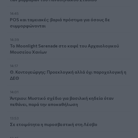
14:45
POS και ταμειακές: βαριά πρόστιμα για όσους δε
συμμορφώνονται
14:39
To Moonlight Serenade στο καφέ του Αρχαιολογικού
Μουσείου Χανίων
14:17
Θ. Κοντογεώργης: Προεκλογική αλλά όχι παροχολογική η
ΔΕΘ
14:01
Άντριου: Μυστικό σχέδιο για βασιλική κηδεία όταν
πεθάνει, παρά την αποκαθήλωση
13:53
Σε ετοιμότητα η πυροσβεστική στη Λέσβο