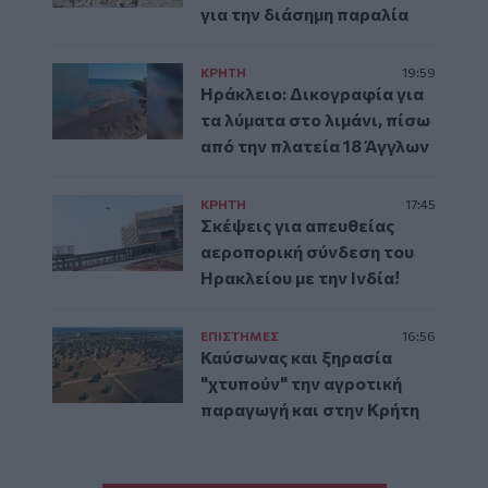
για την διάσημη παραλία
ΚΡΗΤΗ
19:59
Ηράκλειο: Δικογραφία για
τα λύματα στο λιμάνι, πίσω
από την πλατεία 18 Άγγλων
ΚΡΗΤΗ
17:45
Σκέψεις για απευθείας
αεροπορική σύνδεση του
Ηρακλείου με την Ινδία!
ΕΠΙΣΤΗΜΕΣ
16:56
Καύσωνας και ξηρασία
"χτυπούν" την αγροτική
παραγωγή και στην Κρήτη