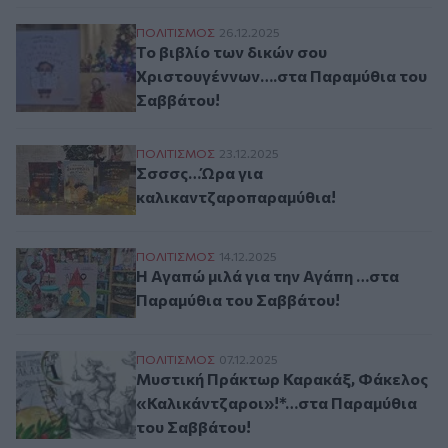
Το βιβλίο των δικών σου Χριστουγέννων
ΠΟΛΙΤΙΣΜΟΣ
26.12.2025
Το βιβλίο των δικών σου
Χριστουγέννων….στα Παραμύθια του
Σαββάτου!
Σσσσς…Ώρα για καλικαντζαροπαραμύθια
ΠΟΛΙΤΙΣΜΟΣ
23.12.2025
Σσσσς…Ώρα για
καλικαντζαροπαραμύθια!
Η Αγαπώ μιλά για την Αγάπη …στα Παραμ
ΠΟΛΙΤΙΣΜΟΣ
14.12.2025
Η Αγαπώ μιλά για την Αγάπη …στα
Παραμύθια του Σαββάτου!
Μυστική Πράκτωρ Καρακάξ, Φάκελος «Κα
ΠΟΛΙΤΙΣΜΟΣ
07.12.2025
Μυστική Πράκτωρ Καρακάξ, Φάκελος
«Καλικάντζαροι»!*…στα Παραμύθια
του Σαββάτου!