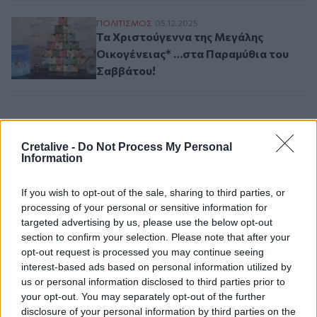
Τα Χριστούγεννα της Μεγάλης Οικογένει
ΠΟΛΙΤΙΣΜΟΣ
05.12.2025
Τα Χριστούγεννα της Μεγάλης
Οικογένειας* …στα Παραμύθια του
Σαββάτου!
Σελιδοποίηση
Current page
1
Προηγούμενη σελίδα
Next page
Cretalive -
Do Not Process My Personal
Information
If you wish to opt-out of the sale, sharing to third parties, or
processing of your personal or sensitive information for
Ροή ειδήσεων
Δημοφιλή
targeted advertising by us, please use the below opt-out
section to confirm your selection. Please note that after your
opt-out request is processed you may continue seeing
02:39
interest-based ads based on personal information utilized by
Πρωτεΐνη δεν έχει μόνο το κρέας – Ανακαλύψτε 8
us or personal information disclosed to third parties prior to
φρούτα με πρωτεΐνη και βάλτε τα στο πιάτο σας
your opt-out. You may separately opt-out of the further
disclosure of your personal information by third parties on the