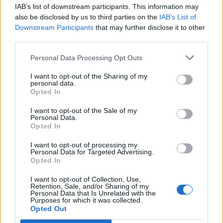
01:40
IAB’s list of downstream participants. This information may
Αυτά τα ζώδια θα ζήσουν τον απόλυτο έρωτα έως το
also be disclosed by us to third parties on the
IAB’s List of
τέλος του καλοκαιριού
Downstream Participants
that may further disclose it to other
third parties.
00:35
Ρούχα και αξεσουάρ από την ταινία «The Devil Wears
Personal Data Processing Opt Outs
Prada 2» πωλούνται σε δημοπρασία
I want to opt-out of the Sharing of my
personal data.
23:59
Opted In
Γερμανία: Drones εθεάθησαν πάνω από στρατιωτική
βάση
I want to opt-out of the Sale of my
Personal Data.
Opted In
23:47
Χαμός στη Βουλή του Κοσόβου: Βουλευτής πέταξε αυγά
I want to opt-out of processing my
στον πρωθυπουργό - Δείτε βίντεο
Personal Data for Targeted Advertising.
Opted In
23:39
I want to opt-out of Collection, Use,
Νέα έρευνα: Οι γυναίκες με δύο έως τρία παιδιά γερνούν
Retention, Sale, and/or Sharing of my
πιο αργά
Personal Data that Is Unrelated with the
Purposes for which it was collected.
Opted Out
23:31