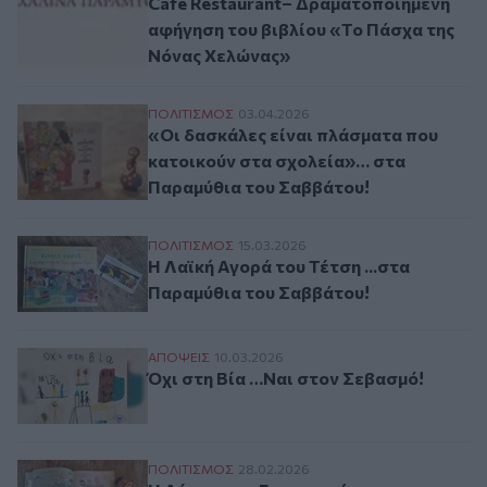
Café Restaurant– Δραματοποιημένη
αφήγηση του βιβλίου «Το Πάσχα της
Νόνας Χελώνας»
«Οι δασκάλες είναι πλάσματα που κατοι
ΠΟΛΙΤΙΣΜΟΣ
03.04.2026
«Οι δασκάλες είναι πλάσματα που
κατοικούν στα σχολεία»… στα
Παραμύθια του Σαββάτου!
Η Λαϊκή Αγορά του Τέτση ...στα Παραμύθ
ΠΟΛΙΤΙΣΜΟΣ
15.03.2026
Η Λαϊκή Αγορά του Τέτση ...στα
Παραμύθια του Σαββάτου!
Όχι στη Βία …Ναι στον Σεβασμό!
ΑΠΟΨΕΙΣ
10.03.2026
Όχι στη Βία …Ναι στον Σεβασμό!
Η Λέσχη των Γουρουνιών …στα Παραμύθια
ΠΟΛΙΤΙΣΜΟΣ
28.02.2026