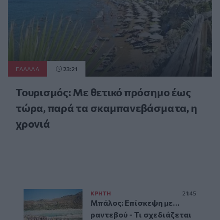
ΕΛΛAΔΑ
23:21
Τουρισμός: Με θετικό πρόσημο έως
τώρα, παρά τα σκαμπανεβάσματα, η
χρονιά
ΚΡΗΤΗ
21:45
Μπάλος: Επίσκεψη με…
ραντεβού - Τι σχεδιάζεται