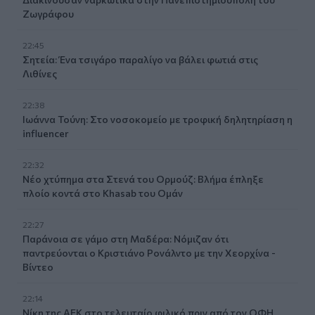
Ζωγράφου
22:45
Σητεία: Ένα τσιγάρο παραλίγο να βάλει φωτιά στις
Λιθίνες
22:38
Ιωάννα Τούνη: Στο νοσοκομείο με τροφική δηλητηρίαση η
influencer
22:32
Νέο χτύπημα στα Στενά του Ορμούζ: Βλήμα έπληξε
πλοίο κοντά στο Khasab του Ομάν
22:27
Παράνοια σε γάμο στη Μαδέρα: Νόμιζαν ότι
παντρεύονται ο Κριστιάνο Ρονάλντο με την Χεορχίνα -
Βίντεο
22:14
Nίκη της ΑΕΚ στο τελευταίο φιλικό πριν από τον ΟΦΗ