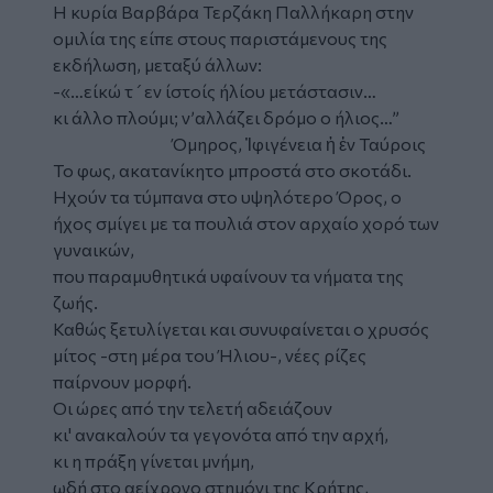
Η κυρία Βαρβάρα Τερζάκη Παλλήκαρη στην
ομιλία της είπε στους παριστάμενους της
εκδήλωση, μεταξύ άλλων:
-«…είκώ τ´εν ίστοίς ήλίου μετάστασιν…
κι άλλο πλούμι; ν’αλλάζει δρόμο ο ήλιος…”
Όμηρος, Ἰφιγένεια ἡ ἐν Ταύροις
Το φως, ακατανίκητο μπροστά στο σκοτάδι.
Ηχούν τα τύμπανα στο υψηλότερο Όρος, ο
ήχος σμίγει με τα πουλιά στον αρχαίο χορό των
γυναικών,
που παραμυθητικά υφαίνουν τα νήματα της
ζωής.
Καθώς ξετυλίγεται και συνυφαίνεται ο χρυσός
μίτος -στη μέρα του Ήλιου-, νέες ρίζες
παίρνουν μορφή.
Οι ώρες από την τελετή αδειάζουν
κι' ανακαλούν τα γεγονότα από την αρχή,
κι η πράξη γίνεται μνήμη,
ωδή στο αείχρονο στημόνι της Κρήτης,