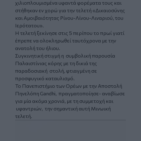
χιλιοπλουμισμένα υφαντά φορέματα τους και
στήθηκαν εν χορώ για την τελετή «Δικαιοσύνης
και Αμοιβαιότητας Ρίνου-Λίνου-Λιναριού, του
Ιερότατου».
Η τελετή ξεκίνησε στις 5 περίπου το πρωί γιατί
έπρεπε να ολοκληρωθεί ταυτόχρονα με την
ανατολή του ήλιου.
Συγκινητική στιγμή η συμβολική παρουσία
Παλαιστίνιας κόρης με τη δικιά της
παραδοσιακή στολή, φτιαγμένη σε
προσφυγικό καταυλισμό.
Το Πανεπιστήμιο των Ορέων με την Αποστολή
Πηνελόπη Gandhi, πραγματοποίησε- αναβίωσε
για μία ακόμα χρονιά, με τη συμμετοχή και
υφαντριών, την σημαντική αυτή Μινωική
τελετή.
Image