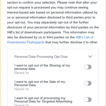
section to confirm your selection. Please note that after your
opt-out request is processed you may continue seeing
interest-based ads based on personal information utilized by
us or personal information disclosed to third parties prior to
your opt-out. You may separately opt-out of the further
Ροή ειδήσεων
Δημοφιλή
disclosure of your personal information by third parties on the
IAB’s list of downstream participants. This information may
also be disclosed by us to third parties on the
IAB’s List of
15:54
Downstream Participants
that may further disclose it to other
Ο Γ. Αγριμανάκης Αντιδήμαρχος Υπηρεσίας το Σάββατο 8
third parties.
και την Κυριακή 9 Αυγούστου
Personal Data Processing Opt Outs
15:48
Δυτική Αττική: Ολοκληρώθηκαν οι αυτοψίες στις
I want to opt-out of the Sharing of my
πυρόπληκτες περιοχές
personal data.
Opted In
15:43
I want to opt-out of the Sale of my
Εντυπωσιάζουν οι εικόνες από το νέο αεροδρόμιο στο
Personal Data.
Καστέλλι- Δείτε βίντεο
Opted In
I want to opt-out of processing my
15:38
Personal Data for Targeted Advertising.
Πολιτική Προστασία: Νέα εναέρια μέσα και τεχνολογία
Opted In