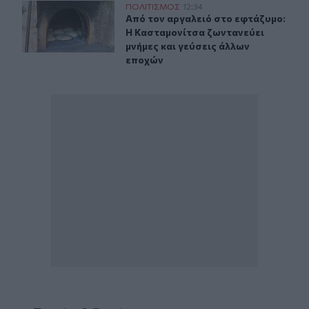
Κασταμονίτσα: Η Γιορτή του Εφτάζυμου αναβιώνει την
ΠΟΛΙΤΙΣΜΟΣ
12:34
Από τον αργαλειό στο εφτάζυμο: Η 
Από τον αργαλειό στο εφτάζυμο:
Η Κασταμονίτσα ζωντανεύει
μνήμες και γεύσεις άλλων
εποχών