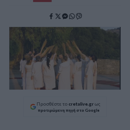
Facebook
Twitter
Messenger
Whatsapp
Viber
Προσθέστε το
cretalive.gr
ως
προτιμώμενη πηγή στο Google