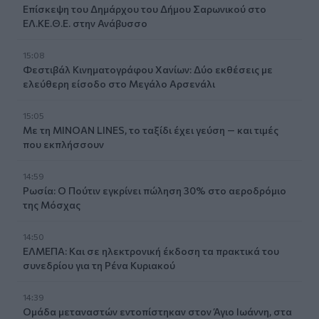
Επίσκεψη του Δημάρχου του Δήμου Σαρωνικού στο
ΕΛ.ΚΕ.Θ.Ε. στην Ανάβυσσο
15:08
Φεστιβάλ Κινηματογράφου Χανίων: Δύο εκθέσεις με
ελεύθερη είσοδο στο Μεγάλο Αρσενάλι
15:05
Με τη MINOAN LINES, το ταξίδι έχει γεύση — και τιμές
που εκπλήσσουν
14:59
Ρωσία: Ο Πούτιν εγκρίνει πώληση 30% στο αεροδρόμιο
της Μόσχας
14:50
ΕΛΜΕΠΑ: Και σε ηλεκτρονική έκδοση τα πρακτικά του
συνεδρίου για τη Ρένα Κυριακού
14:39
Ομάδα μεταναστών εντοπίστηκαν στον Άγιο Ιωάννη, στα