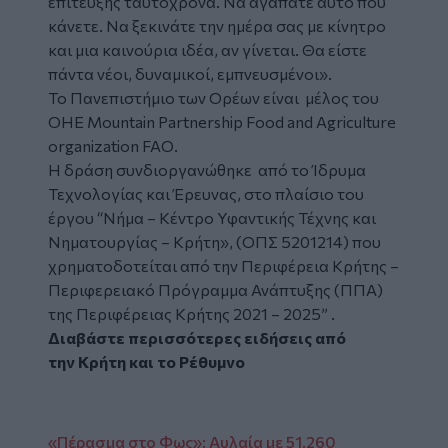
επίτευξης ταυτόχρονα. Να αγαπάτε αυτό που
κάνετε. Να ξεκινάτε την ημέρα σας με κίνητρο
και μια καινούρια ιδέα, αν γίνεται. Θα είστε
πάντα νέοι, δυναμικοί, εμπνευσμένοι».
Το Πανεπιστήμιο των Ορέων είναι μέλος του
ΟΗΕ Mountain Partnership Food and Agriculture
organization FAO.
Η δράση συνδιοργανώθηκε από το Ίδρυμα
Τεχνολογίας και Έρευνας, στο πλαίσιο του
έργου “Νήμα – Κέντρο Υφαντικής Τέχνης και
Νηματουργίας – Κρήτη», (ΟΠΣ 5201214) που
χρηματοδοτείται από την Περιφέρεια Κρήτης –
Περιφερειακό Πρόγραμμα Ανάπτυξης (ΠΠΑ)
της Περιφέρειας Κρήτης 2021 – 2025” .
Διαβάστε περισσότερες ειδήσεις από
την
Κρήτη
και το
Ρέθυμνο
«Πέρασμα στο Φως»: Αυλαία με 51.260