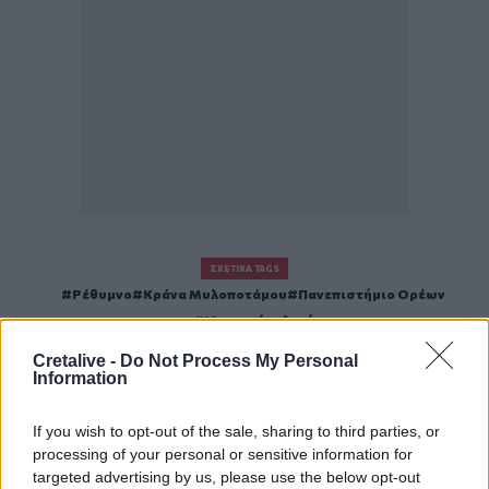
ΣΧΕΤΙΚΆ TAGS
Ρέθυμνο
Κράνα Μυλοποτάμου
Πανεπιστήμιο Ορέων
Μινωική τελετή
Cretalive -
Do Not Process My Personal
Information
If you wish to opt-out of the sale, sharing to third parties, or
Γίνε ο ρεπόρτερ του CRETALIVE
processing of your personal or sensitive information for
ΣΤΕΊΛΕ ΤΗΝ ΕΊΔΗΣΗ
targeted advertising by us, please use the below opt-out