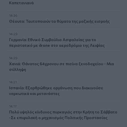
Καπετανιανά
14:36
Θέουτα: Ταυτοποιούν τα θύματα της μαζικής εισροής
14:29
Γερμανία: Εθνικό Συμβούλιο Ασφαλείας για το
περιστατικό με drone στο αεροδρόμιο της Λειψίας
14:29
Χανιά: Θάνατος 64χρονου σε πισίνα ξενοδοχείου - Μια
σύλληψη
14:21
Ισπανία: Εξαρθρώθηκε οργάνωση που διακινούσε
ναρκωτικά και μετανάστες
14:17
Πολύ υψηλός κίνδυνος πυρκαγιάς στην Κρήτη το Σάββατο
-Σε επιφυλακή ο μηχανισμός Πολιτικής Προστασίας