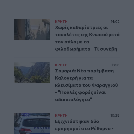
ΚΡΗΤΗ
14:02
Χωρίς καθαρίστριες οι
τουαλέτες της Κνωσού μετά
τον σάλο με τα
φιλοδωρήματα - Τί συνέβη
ΚΡΗΤΗ
13:18
Σαμαριά: Νέα παρέμβαση
Καλογερή για τα
κλεισίματα του Φαραγγιού
- "Πολλές φορές είναι
αδικαιολόγητα"
ΚΡΗΤΗ
10:38
Εξιχνιάστηκαν δύο
εμπρησμοί στο Ρέθυμνο -