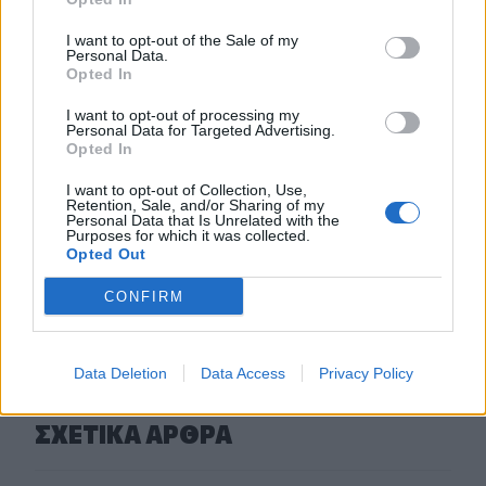
Σητεία: Πυρκαγιά στα Αχλάδια - Ολονύχτια μάχη με τις
φλόγες (Βίντεο)
I want to opt-out of the Sale of my
Personal Data.
Opted In
23:55
Υπό έλεγχο η φωτιά σε ισόγειο κατάστημα στο Παλαιό
I want to opt-out of processing my
Φάληρο - Εκκενώθηκε προληπτικά πολυκατοικία
Personal Data for Targeted Advertising.
Opted In
23:38
I want to opt-out of Collection, Use,
Ενές Καντέρ: Ο Τούρκος πρώην σέντερ δηλώνει
Retention, Sale, and/or Sharing of my
Personal Data that Is Unrelated with the
υποψήφιος να παίξει στο... WNBA
Purposes for which it was collected.
Opted Out
ΠΕΡΙΣΣΟΤΕΡΑ
CONFIRM
Data Deletion
Data Access
Privacy Policy
ΣΧΕΤΙΚA AΡΘΡΑ