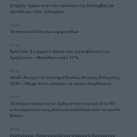
Στήριξη Τραμπ στον νέο πρόεδρο της Κολομβίας με
«βοήθεια» 1 δισ. δολαρίων
07:29
Τα πρωτοσέλιδα των εφημερίδων
07:22
Βραζιλία: Σε χαμηλό δεκαετίας η αποψίλωση του
Αμαζονίου – Μειώθηκε κατά 37%
07:15
ΑΑΔΕ: Ανοιχτό το σύστημα Ενιαίας Αίτησης Ενίσχυσης
2025 – Μέχρι πότε μπορούν να γίνουν διορθώσεις
07:07
Τέσσερις ασκήσεις σε όρθια στάση που μετά τα 60
ενδυναμώνουν τους γλουτούς καλύτερα από τα squats -
Βίντεο
07:06
Εορτολόγιο: Ποιοι γιορτάζουν σήμερα 8 Αυγούστου