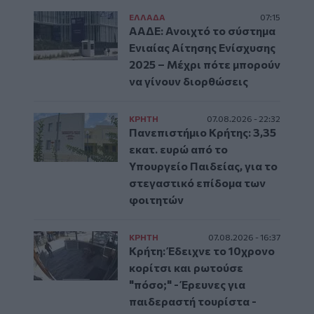
ΕΛΛAΔΑ
07:15
ΑΑΔΕ: Ανοιχτό το σύστημα
Ενιαίας Αίτησης Ενίσχυσης
2025 – Μέχρι πότε μπορούν
να γίνουν διορθώσεις
ΚΡΗΤΗ
07.08.2026 - 22:32
Πανεπιστήμιο Κρήτης: 3,35
εκατ. ευρώ από το
Υπουργείο Παιδείας, για το
στεγαστικό επίδομα των
φοιτητών
ΚΡΗΤΗ
07.08.2026 - 16:37
Κρήτη: Έδειχνε το 10χρονο
κορίτσι και ρωτούσε
"πόσο;" - Έρευνες για
παιδεραστή τουρίστα -