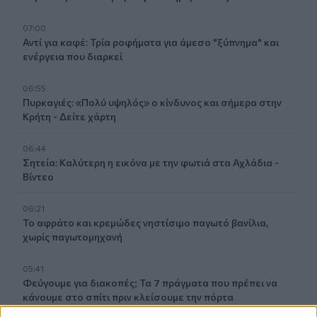
07:00
Αντί για καφέ: Τρία ροφήματα για άμεσο "ξύπνημα" και
ενέργεια που διαρκεί
06:55
Πυρκαγιές: «Πολύ υψηλός» ο κίνδυνος και σήμερα στην
Κρήτη - Δείτε χάρτη
06:44
Σητεία: Καλύτερη η εικόνα με την φωτιά στα Αχλάδια -
Βίντεο
06:21
Το αφράτο και κρεμώδες νηστίσιμο παγωτό βανίλια,
χωρίς παγωτομηχανή
05:41
Φεύγουμε για διακοπές; Τα 7 πράγματα που πρέπει να
κάνουμε στο σπίτι πριν κλείσουμε την πόρτα