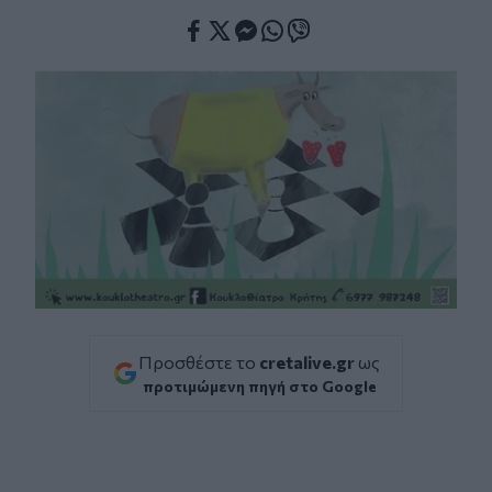
Facebook
Twitter
Messenger
Whatsapp
Viber
Προσθέστε το
cretalive.gr
ως
προτιμώμενη πηγή στο Google