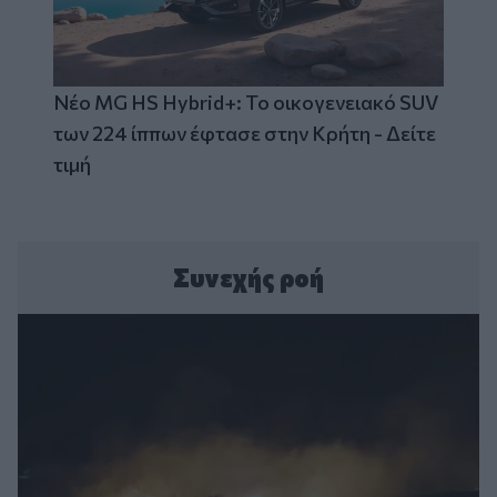
Νέο MG HS Hybrid+: Το οικογενειακό SUV
των 224 ίππων έφτασε στην Κρήτη - Δείτε
τιμή
Συνεχής ροή