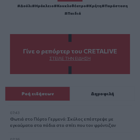
Δούλι
Ηράκλειο
Κουκλοθέατρο
Κρήτη
Παράσταση
Παιδιά
Γίνε ο ρεπόρτερ του CRETALIVE
ΣΤΕΊΛΕ ΤΗΝ ΕΊΔΗΣΗ
Ροή ειδήσεων
Δημοφιλή
07:43
Φωτιά στο Πόρτο Γερμενό: Σκύλος επέστρεψε με
εγκαύματα στα πόδια στο σπίτι που τον φρόντιζαν
07:36