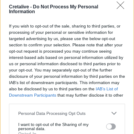
04:11
Cretalive -
Do Not Process My Personal
Μαγειρεμένο ρύζι: Πόσο διατηρείται στο ψυγείο και τα
Information
συχνά λάθη που πρέπει να προσέξουμε
If you wish to opt-out of the sale, sharing to third parties, or
03:16
processing of your personal or sensitive information for
Οι ειδικοί εξηγούν: Το κλιματιστικό ρυθμίζει τη
targeted advertising by us, please use the below opt-out
θερμοκρασία, ο ανεμιστήρας οροφής αλλάζει την
section to confirm your selection. Please note that after your
αίσθηση
opt-out request is processed you may continue seeing
interest-based ads based on personal information utilized by
02:30
us or personal information disclosed to third parties prior to
Αυξάνονται οι ενδείξεις για ζωή στον Άρη
your opt-out. You may separately opt-out of the further
disclosure of your personal information by third parties on the
01:30
IAB’s list of downstream participants. This information may
Ειδικός λέει ποια φυτά να βάλεις στο μπαλκόνι σου το
also be disclosed by us to third parties on the
IAB’s List of
καλοκαίρι
Downstream Participants
that may further disclose it to other
third parties.
00:31
Βιολόγος: «Αυτό που προσελκύει τα κουνούπια δεν είναι
Personal Data Processing Opt Outs
το γλυκό αίμα, αλλά οι χημικές ενώσεις που εκπέμπουμε»
I want to opt-out of the Sharing of my
personal data.
00:31
Opted In