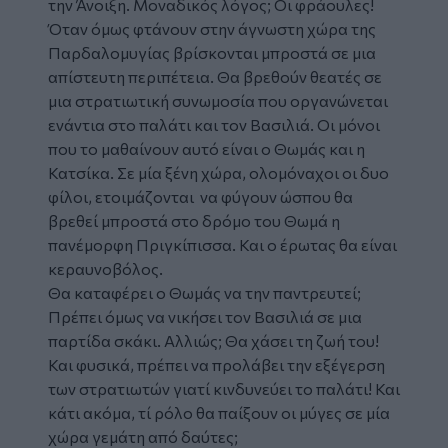
την Άνοιξη. Μοναδικός λόγος; Οι φράουλες!
Όταν όμως φτάνουν στην άγνωστη χώρα της
Παρδαλομυγίας βρίσκονται μπροστά σε μια
απίστευτη περιπέτεια. Θα βρεθούν θεατές σε
μια στρατιωτική συνωμοσία που οργανώνεται
ενάντια στο παλάτι και τον Βασιλιά. Οι μόνοι
που το μαθαίνουν αυτό είναι ο Θωμάς και η
Κατσίκα. Σε μία ξένη χώρα, ολομόναχοι οι δυο
φίλοι, ετοιμάζονται να φύγουν ώσπου θα
βρεθεί μπροστά στο δρόμο του Θωμά η
πανέμορφη Πριγκίπισσα. Και ο έρωτας θα είναι
κεραυνοβόλος.
Θα καταφέρει ο Θωμάς να την παντρευτεί;
Πρέπει όμως να νικήσει τον Βασιλιά σε μια
παρτίδα σκάκι. Αλλιώς; Θα χάσει τη ζωή του!
Και φυσικά, πρέπει να προλάβει την εξέγερση
των στρατιωτών γιατί κινδυνεύει το παλάτι! Και
κάτι ακόμα, τί ρόλο θα παίξουν οι μύγες σε μία
χώρα γεμάτη από δαύτες;