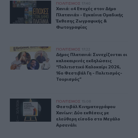
Χανιά: «4 Εποχές στον Δήμο Πλατανιά» - Εγκαίνια Ομ
ΠΟΛΙΤΙΣΜΟΣ
17:40
Χανιά: «4 Εποχές στον Δήμο Πλατα
Χανιά: «4 Εποχές στον Δήμο
Πλατανιά» - Εγκαίνια Ομαδικής
Έκθεσης Ζωγραφικής &
Φωτογραφίας
Δήμος Πλατανιά: Συνεχίζονται οι καλοκαιρινές εκδηλώσ
ΠΟΛΙΤΙΣΜΟΣ
17:22
Δήμος Πλατανιά: Συνεχίζονται οι κ
Δήμος Πλατανιά: Συνεχίζονται οι
καλοκαιρινές εκδηλώσεις
“Πολιτιστικό Καλοκαίρι 2026,
16ο Φεστιβάλ Γη - Πολιτισμός-
Τουρισμός”
Δύο ξεχωριστές εκθέσεις του Φεστιβάλ Κινηματογράφο
ΠΟΛΙΤΙΣΜΟΣ
15:08
Φεστιβάλ Κινηματογράφου Χανίων: 
Φεστιβάλ Κινηματογράφου
Χανίων: Δύο εκθέσεις με
ελεύθερη είσοδο στο Μεγάλο
Αρσενάλι