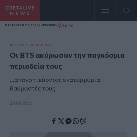
Homepage
/
30 °C
ΠΑΡΑΣΚΕΥΗ 7.8.2026
ΗΡΑΚΛΕΙΟ
ΑΡΧΙΚΗ
/
ΠΟΛΙΤΙΣΜΌΣ
Οι BTS ακύρωσαν την παγκόσμια
περιοδεία τους
...απογοητεύοντας εκατομμύρια
θαυμαστές τους
20.08.2021
Facebook
Twitter
Messenger
Whatsapp
Viber