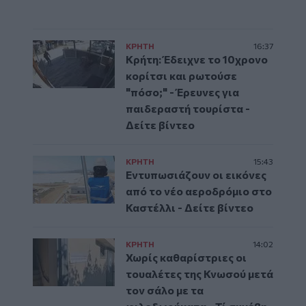
ΚΡΗΤΗ
16:37
Κρήτη: Έδειχνε το 10χρονο
κορίτσι και ρωτούσε
"πόσο;" - Έρευνες για
παιδεραστή τουρίστα -
Δείτε βίντεο
ΚΡΗΤΗ
15:43
Εντυπωσιάζουν οι εικόνες
από το νέο αεροδρόμιο στο
Καστέλλι - Δείτε βίντεο
ΚΡΗΤΗ
14:02
Χωρίς καθαρίστριες οι
τουαλέτες της Κνωσού μετά
τον σάλο με τα