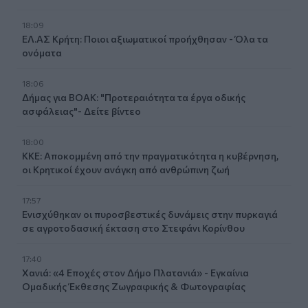
18:09
ΕΛ.ΑΣ Κρήτη: Ποιοι αξιωματικοί προήχθησαν - Όλα τα
ονόματα
18:06
Δήμας για ΒΟΑΚ: "Προτεραιότητα τα έργα οδικής
ασφάλειας"- Δείτε βίντεο
18:00
ΚΚΕ: Αποκομμένη από την πραγματικότητα η κυβέρνηση,
οι Κρητικοί έχουν ανάγκη από ανθρώπινη ζωή
17:57
Ενισχύθηκαν οι πυροσβεστικές δυνάμεις στην πυρκαγιά
σε αγροτοδασική έκταση στο Στεφάνι Κορίνθου
17:40
Χανιά: «4 Εποχές στον Δήμο Πλατανιά» - Εγκαίνια
Ομαδικής Έκθεσης Ζωγραφικής & Φωτογραφίας