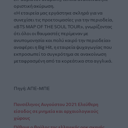
οριστική ακύρωση.
«Η εταιρεία μας εργάστηκε σκληρά για να
συνεχίσει τις προετοιμασίες για την περιοδεία,
«BTS MAP OF THE SOUL TOUR», γνωρίζοντας
ότι όλοι οι θαυμαστές περίμεναν με
ανυπομονησία και πολύ καιρό την περιοδεία»
αναφέρει η Big Hit, η εταιρεία ψυχαγωγίας που
εκπροσωπεί το συγκρότημα σε ανακοίνωση
μεταφρασμένη από τα κορεάτικα στα αγγλικά.
Πηγή: ΑΠΕ-ΜΠΕ
Πανσέληνος Αυγούστου 2021: Ελεύθερη
είσοδος σε μνημεία και αρχαιολογικούς
χώρους
Πέθανε ο θρύλος της ελληνικής ροκ σκηνής