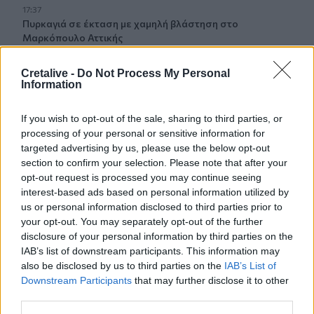
17:37
Πυρκαγιά σε έκταση με χαμηλή βλάστηση στο
Μαρκόπουλο Αττικής
17:32
Cretalive -
Do Not Process My Personal
Ελληνικός Ερυθρός Σταυρός: Τι πρέπει να περιέχει ένα
Information
φαρμακείο διακοπών
If you wish to opt-out of the sale, sharing to third parties, or
17:24
processing of your personal or sensitive information for
Aποκαλύψεις σοκ για απειλές θανάτου στο Μουντιάλ:
targeted advertising by us, please use the below opt-out
«Θα ανατινάξω τον Μέσι με τέσσερις βόμβες!»
section to confirm your selection. Please note that after your
opt-out request is processed you may continue seeing
17:22
interest-based ads based on personal information utilized by
Δήμος Πλατανιά: Συνεχίζονται οι καλοκαιρινές
us or personal information disclosed to third parties prior to
εκδηλώσεις “Πολιτιστικό Καλοκαίρι 2026, 16ο Φεστιβάλ
your opt-out. You may separately opt-out of the further
Γη - Πολιτισμός- Τουρισμός”
disclosure of your personal information by third parties on the
IAB’s list of downstream participants. This information may
17:10
also be disclosed by us to third parties on the
IAB’s List of
Δήμος Ανωγείων: Ένταξη έργου αγροτικής οδοποιίας στο
Downstream Participants
that may further disclose it to other
Στρατηγικό Σχέδιο ΚΑΠ 2023–2027
third parties.