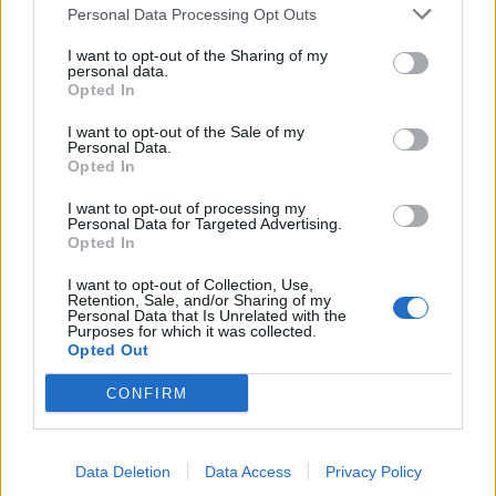
Personal Data Processing Opt Outs
ΠΕΡΙΣΣΟΤΕΡΑ
I want to opt-out of the Sharing of my
personal data.
Opted In
I want to opt-out of the Sale of my
Personal Data.
Opted In
ΣΧΕΤΙΚA AΡΘΡΑ
I want to opt-out of processing my
Personal Data for Targeted Advertising.
Opted In
Χανιά: «4 Εποχές στον Δήμο Πλατανιά» - Εγκαίνια Ομ
ΠΟΛΙΤΙΣΜΟΣ
17:40
Χανιά: «4 Εποχές στον Δήμο Πλατα
Χανιά: «4 Εποχές στον Δήμο
Πλατανιά» - Εγκαίνια Ομαδικής
I want to opt-out of Collection, Use,
Retention, Sale, and/or Sharing of my
Έκθεσης Ζωγραφικής &
Personal Data that Is Unrelated with the
Φωτογραφίας
Purposes for which it was collected.
Opted Out
CONFIRM
Δήμος Πλατανιά: Συνεχίζονται οι καλοκαιρινές εκδηλώσ
ΠΟΛΙΤΙΣΜΟΣ
17:22
Δήμος Πλατανιά: Συνεχίζονται οι κ
Δήμος Πλατανιά: Συνεχίζονται οι
καλοκαιρινές εκδηλώσεις
“Πολιτιστικό Καλοκαίρι 2026,
Data Deletion
Data Access
Privacy Policy
16ο Φεστιβάλ Γη - Πολιτισμός-