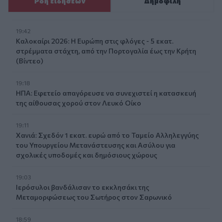
Ροή ειδήσεων
Δημοφιλή
19:42
Καλοκαίρι 2026: Η Ευρώπη στις φλόγες - 5 εκατ.
στρέμματα στάχτη, από την Πορτογαλία έως την Κρήτη
(Βίντεο)
19:18
ΗΠΑ: Εφετείο απαγόρευσε να συνεχιστεί η κατασκευή
της αίθουσας χορού στον Λευκό Οίκο
19:11
Χανιά: Σχεδόν 1 εκατ. ευρώ από το Ταμείο Αλληλεγγύης
του Υπουργείου Μετανάστευσης και Ασύλου για
σχολικές υποδομές και δημόσιους χώρους
19:03
Ιερόσυλοι βανδάλισαν το εκκλησάκι της
Μεταμορφώσεως του Σωτήρος στον Σαρωνικό
18:59