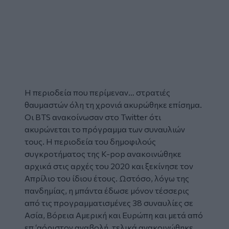
H περιοδεία που περίμεναν… στρατιές
θαυμαστών όλη τη χρονιά ακυρώθηκε επίσημα.
Οι BTS ανακοίνωσαν στο Twitter ότι
ακυρώνεται το πρόγραμμα των συναυλιών
τους. Η περιοδεία του δημοφιλούς
συγκροτήματος της K-pop ανακοινώθηκε
αρχικά στις αρχές του 2020 και ξεκίνησε τον
Απρίλιο του ίδιου έτους. Ωστόσο, λόγω της
πανδημίας, η μπάντα έδωσε μόνον τέσσερις
από τις προγραμματισμένες 38 συναυλίες σε
Ασία, Βόρεια Αμερική και Ευρώπη και μετά από
επ ‘αόριστον αναβολή, τελικά ανακοινώθηκε