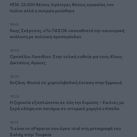
ΗΠΑ: 23.000 θέσεις λιγότερες θέσεις εργασίας τον
Ιούλιο αλλά η ανεργία μειώθηκε
18:45
Άκης Σκέρτσος: «Το ΠΑΣΟΚ υποκαθιστά την οικονομική
ανάλυση με πολιτική προπαγάνδα»
18:40
Οροπέδιο Λασιθίου: Στην τελική ευθεία για τους 45ους
Δικταίους Αγώνες
18:30
Κοζάνη: Φωτιά σε χορτολιβαδική έκταση στην Ερμακιά
18:26
Η ξηρασία εξαπλώνεται σε όλη την Ευρώπη – Εικόνες με
ξερά εδάφη και ποτάμια σε ιστορικά χαμηλά επίπεδα
18:13
Τι είναι το «Papara» που έγινε viral στη μεταγραφή του
Σαλάχ στην Τουρκία