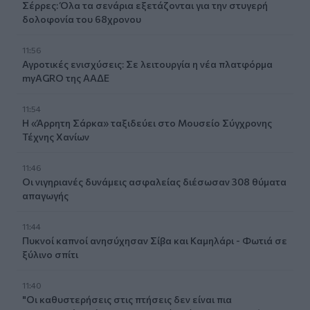
Σέρρες: Όλα τα σενάρια εξετάζονται για την στυγερή
δολοφονία του 68χρονου
11:56
Αγροτικές ενισχύσεις: Σε λειτουργία η νέα πλατφόρμα
myAGRO της ΑΑΔΕ
11:54
Η «Άρρητη Σάρκα» ταξιδεύει στο Μουσείο Σύγχρονης
Τέχνης Χανίων
11:46
Οι νιγηριανές δυνάμεις ασφαλείας διέσωσαν 308 θύματα
απαγωγής
11:44
Πυκνοί καπνοί ανησύχησαν Σίβα και Καμηλάρι - Φωτιά σε
ξύλινο σπίτι
11:40
"Οι καθυστερήσεις στις πτήσεις δεν είναι πια