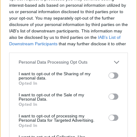
interest-based ads based on personal information utilized by
Ροή ειδήσεων
Δημοφιλή
us or personal information disclosed to third parties prior to
your opt-out. You may separately opt-out of the further
12:44
disclosure of your personal information by third parties on the
Κλίμα συγκίνησης στην κηδεία του Λάκη Χαλκιά
IAB’s list of downstream participants. This information may
also be disclosed by us to third parties on the
IAB’s List of
Downstream Participants
that may further disclose it to other
12:39
ΕΧΠ-ΒΕ: Το «Ενιαίο Πλαίσιο» που Κατακερματίζει τη
third parties.
Βιομηχανία - Η σημασία των παρεμβάσεων του ΠΑΣΕΒΙΠΕ
Personal Data Processing Opt Outs
12:32
I want to opt-out of the Sharing of my
Το Μουσείο Μόδας στο Μπαθ έλαβε 7,2 εκ. λίρες για τη
personal data.
μεταφορά σε ιστορικό κτίριο
Opted In
I want to opt-out of the Sale of my
12:31
Personal Data.
Φεστιβάλ Κρήτης: Μάγεψε η μουσικοχορευτική
Opted In
παράσταση "Donna Nobis Pace - Echoes of Hope"» -
Κατάμεστο το "Μάνος Χατζιδάκις"
I want to opt-out of processing my
Personal Data for Targeted Advertising.
Opted In
12:30
Ο Ντ. Τραμπ αρνείται ότι αντιμετωπίζει έλλειψη
I want to opt-out of Collection, Use,