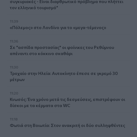
συγκυριακές - Είναι διαρθρωτικό πρόβλημα που πλήττει
τον ελληνικό τουρισμό"
11:39
«Πόλεμος» στο Λονδίνο για το «μεγα-τέμενος»
11:36
Σε "ασπίδα προστασίας" οι φοίνικες του Ρεθύμνου
απέναντι στο κόκκινο σκαθάρι
11:30
Τροχαίο στην Ηλεία: Αυτοκίνητο έπεσε σε γκρεμό 30
μέτρων
11:20
Κνωσός: Ένα χρόνο μετά τις δεσμεύσεις, επιστρέφουν οι
δίσκοι με τα κέρματα στα WC
11:18
Φωτιά στη Βοιωτία: Στον ανακριτή οι δύο συλληφθέντες