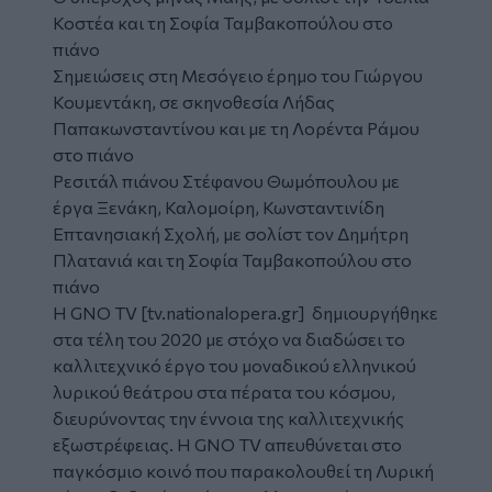
Κοστέα και τη Σοφία Ταμβακοπούλου στο
πιάνο
Σημειώσεις στη Μεσόγειο έρημο
του Γιώργου
Κουμεντάκη, σε σκηνοθεσία Λήδας
Παπακωνσταντίνου και με τη Λορέντα Ράμου
στο πιάνο
Ρεσιτάλ πιάνου Στέφανου Θωμόπουλου
με
έργα Ξενάκη, Καλομοίρη, Κωνσταντινίδη
Επτανησιακή Σχολή
, με σολίστ τον Δημήτρη
Πλατανιά και τη Σοφία Ταμβακοπούλου στο
πιάνο
H
GNO TV [tv.nationalopera.gr]
δημιουργήθηκε
στα τέλη του 2020 με στόχο να διαδώσει το
καλλιτεχνικό έργο του μοναδικού ελληνικού
λυρικού θεάτρου στα πέρατα του κόσμου,
διευρύνοντας την έννοια της καλλιτεχνικής
εξωστρέφειας. Η GNO TV απευθύνεται στο
παγκόσμιο κοινό που παρακολουθεί τη Λυρική