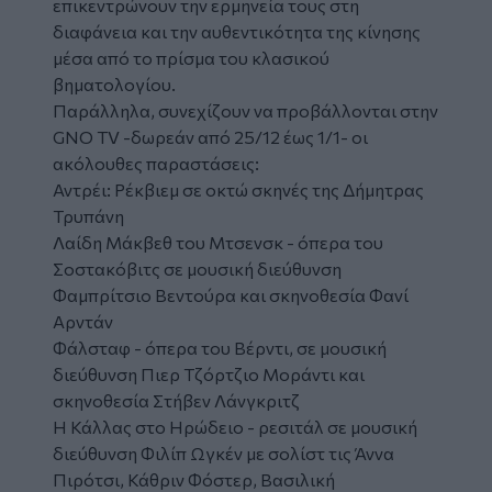
επικεντρώνουν την ερμηνεία τους στη
διαφάνεια και την αυθεντικότητα της κίνησης
μέσα από το πρίσμα του κλασικού
βηματολογίου.
Παράλληλα, συνεχίζουν να προβάλλονται στην
GNO TV
-δωρεάν από 25/12 έως 1/1- οι
ακόλουθες παραστάσεις:
Αντρέι: Ρέκβιεμ σε οκτώ σκηνές
της Δήμητρας
Τρυπάνη
Λαίδη Μάκβεθ του Μτσενσκ
- όπερα του
Σοστακόβιτς σε μουσική διεύθυνση
Φαμπρίτσιο Βεντούρα και σκηνοθεσία Φανί
Αρντάν
Φάλσταφ
- όπερα του Βέρντι, σε μουσική
διεύθυνση Πιερ Τζόρτζιο Μοράντι και
σκηνοθεσία Στήβεν Λάνγκριτζ
Η Κάλλας στο Ηρώδειο
- ρεσιτάλ σε μουσική
διεύθυνση Φιλίπ Ωγκέν με σολίστ τις Άννα
Πιρότσι, Κάθριν Φόστερ, Βασιλική