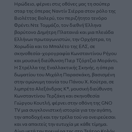
Ηρώδειο, φέρνει στις οθόνες μας τη σούπερ
σταρ της όπερας Ναντίν Σιέρρα στον ρόλο της
Βιολέττας Βαλερύ, τον περιζήτητο τενόρο
Φρέντι Ντε Τομμάζο, τον διεθνή Έλληνα
βαρύτονο Δημήτρη Πλατανιά και μια πλειάδα
Ελλήνων πρωταγωνιστών, την Ορχήστρα, τη
Χορωδία και το Μπαλέτο της ΕΛΣ, σε
σκηνοθεσία-χορογραφία Κωνσταντίνου Ρήγου
και μουσική διεύθυνση Πιερ Τζόρτζιο Μοράντι.
Η
Στρέλλα
της Εναλλακτικής Σκηνής, η όπερα
δωματίου του Μιχάλη Παρασκάκη, βασισμένη
στην ομώνυμη ταινία του Πάνου Χ. Κούτρα, σε
λιμπρέτο Αλεξάνδρας Κ*, μουσική διεύθυνση
Κωνσταντίνου Τερζάκη και σκηνοθεσία
Γιώργου Κουτλή, φέρνει στην οθόνη της GNO
TV μια συγκλονιστική ιστορία για την αγάπη,
την αποδοχή και την τρέλα τού να ονειρεύεσαι
και να απαιτείς την ευτυχία με κάθε τίμημα.
Λίγο μετά την πρεμιέρα της στο Τεάτρο Κολόν