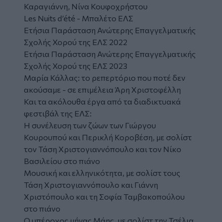
Καραγιάννη, Νίνα Κουφοχρήστου
Les Nuits d’été
- Μπαλέτο ΕΛΣ
Ετήσια Παράσταση Ανώτερης Επαγγελματικής
Σχολής Χορού της ΕΛΣ 2022
Ετήσια Παράσταση Ανώτερης Επαγγελματικής
Σχολής Χορού της ΕΛΣ 2023
Μαρία Κάλλας: το ρεπερτόριο που ποτέ δεν
ακούσαμε
- σε επιμέλεια Άρη Χριστοφέλλη
Και τα ακόλουθα έργα από τα διαδικτυακά
φεστιβάλ της ΕΛΣ:
Η συνέλευση των ζώων
των Γιώργου
Κουρουπού και Περικλή Κοροβέση, με σολίστ
τον Τάση Χριστογιαννόπουλο και τον Νίκο
Βασιλείου στο πιάνο
Μουσική και ελληνικότητα
, με σολίστ τους
Τάση Χριστογιαννόπουλο και Γιάννη
Χριστόπουλο και τη Σοφία Ταμβακοπούλου
στο πιάνο
Ο υπέροχος μήνας Μάης
, με σολίστ την Τσέλια