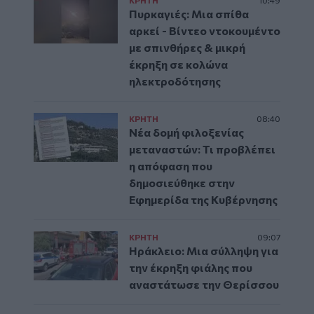
ΚΡΗΤΗ
10:49
Πυρκαγιές: Μια σπίθα
αρκεί - Βίντεο ντοκουμέντο
με σπινθήρες & μικρή
έκρηξη σε κολώνα
ηλεκτροδότησης
ΚΡΗΤΗ
08:40
Νέα δομή φιλοξενίας
μεταναστών: Τι προβλέπει
η απόφαση που
δημοσιεύθηκε στην
Εφημερίδα της Κυβέρνησης
ΚΡΗΤΗ
09:07
Ηράκλειο: Μια σύλληψη για
την έκρηξη φιάλης που
αναστάτωσε την Θερίσσου