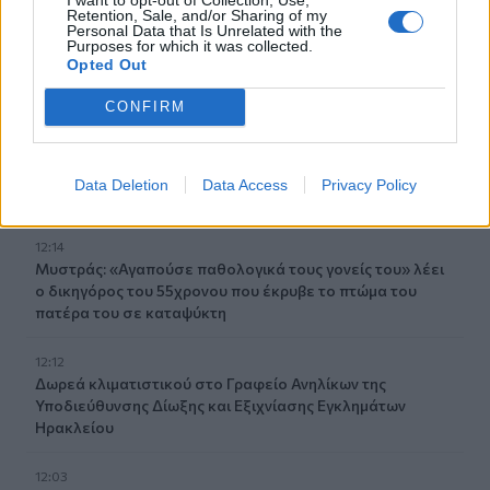
πυρομαχικών
Retention, Sale, and/or Sharing of my
Personal Data that Is Unrelated with the
Purposes for which it was collected.
12:23
Opted Out
Super Cup: Η μάχη των φιλάθλων για τα διαθέσιμα
εισιτήρια!
CONFIRM
12:22
ΥΠΠΟ: Αυτοψία της Λ. Μενδώνη στα Αιγόσθενα για τις
Data Deletion
Data Access
Privacy Policy
επιπτώσεις της πυρκαγιάς
12:14
Μυστράς: «Αγαπούσε παθολογικά τους γονείς του» λέει
ο δικηγόρος του 55χρονου που έκρυβε το πτώμα του
πατέρα του σε καταψύκτη
12:12
Δωρεά κλιματιστικού στο Γραφείο Ανηλίκων της
Υποδιεύθυνσης Δίωξης και Εξιχνίασης Εγκλημάτων
Ηρακλείου
12:03