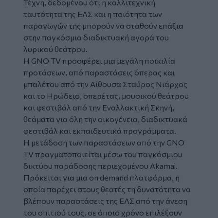
Τέχνη, δεδομένου ότι η καλλιτεχνική
ταυτότητα της ΕΛΣ και η ποιότητα των
παραγωγών της μπορούν να σταθούν επάξια
στην παγκόσμια διαδικτυακή αγορά του
λυρικού θεάτρου.
Η GNO TV προσφέρει μια μεγάλη ποικιλία
προτάσεων, από παραστάσεις όπερας και
μπαλέτου από την Αίθουσα Σταύρος Νιάρχος
και το Ηρώδειο, οπερέτας, μουσικού θεάτρου
και φεστιβάλ από την Εναλλακτική Σκηνή,
θεάματα για όλη την οικογένεια, διαδικτυακά
φεστιβάλ και εκπαιδευτικά προγράμματα.
Η μετάδοση των παραστάσεων από την GNO
TV πραγματοποιείται μέσω του παγκόσμιου
δικτύου παράδοσης περιεχομένου Akamai.
Πρόκειται για μια on demand πλατφόρμα, η
οποία παρέχει στους θεατές τη δυνατότητα να
βλέπουν παραστάσεις της ΕΛΣ από την άνεση
του σπιτιού τους, σε όποιο χρόνο επιλέξουν