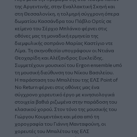
της Αργεντινής, στην Εναλλακτική Σκηνή και
στη Θεσσαλονίκη, η τολμηρή σύγχρονη όπερα
δωματίου
Κασσάνδρα
του Πάβλο Ορτίς σε
κείμενο του Σέρχιο Μπλάνκο φέρνει στις
οθόνες μας τη μοναδική ερμηνεία της
διεμφυλικής σοπράνο Μαρίας Καστίγιο ντε
Λίμα. Τη σκηνοθεσία υπογράφουν οι Ντιάνα
Θεοχαρίδη και Αλέξανδρος Ευκλείδης.
Συμμετέχουν μουσικοί του Ergon ensemble υπό
τη μουσική διεύθυνση του Νίκου Βασιλείου.
H παράσταση του Μπαλέτου της ΕΛΣ
Point of
No Return
φέρνει στις οθόνες μας ένα
σύγχρονο χορευτικό έργο με κινησιολογικά
στοιχεία βαθιά ριζωμένα στην παράδοση του
κλασικού χορού. Στον τόνο της μουσικής του
Γιώργου Κουμεντάκη και μέσα από τη
χορογραφία του Γιάννη Μανταφούνη, οι
χορευτές του Μπαλέτου της ΕΛΣ