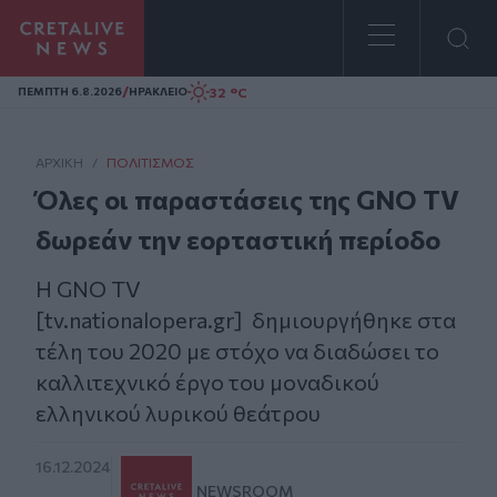
Homepage
/
32 °C
ΠΕΜΠΤΗ 6.8.2026
ΗΡΑΚΛΕΙΟ
ΑΡΧΙΚΗ
/
ΠΟΛΙΤΙΣΜΌΣ
Όλες οι παραστάσεις της GNO TV
δωρεάν την εορταστική περίοδο
H GNO TV
[tv.nationalopera.gr] δημιουργήθηκε στα
τέλη του 2020 με στόχο να διαδώσει το
καλλιτεχνικό έργο του μοναδικού
ελληνικού λυρικού θεάτρου
16.12.2024
NEWSROOM