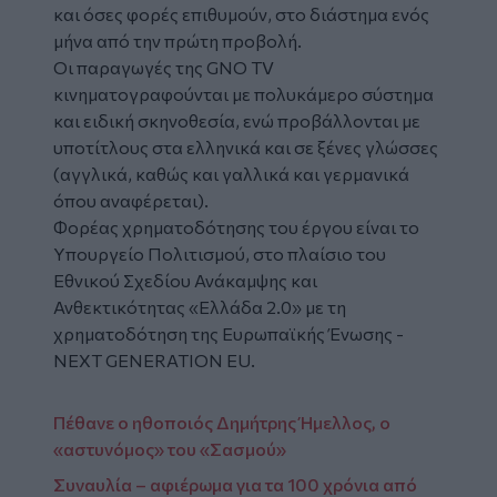
και όσες φορές επιθυμούν, στο διάστημα ενός
μήνα από την πρώτη προβολή.
Οι παραγωγές της GNO TV
κινηματογραφούνται με πολυκάμερο σύστημα
και ειδική σκηνοθεσία, ενώ προβάλλονται με
υποτίτλους στα ελληνικά και σε ξένες γλώσσες
(αγγλικά, καθώς και γαλλικά και γερμανικά
όπου αναφέρεται).
Φορέας χρηματοδότησης του έργου είναι το
Υπουργείο Πολιτισμού, στο πλαίσιο του
Εθνικού Σχεδίου Ανάκαμψης και
Ανθεκτικότητας «Ελλάδα 2.0» με τη
χρηματοδότηση της Ευρωπαϊκής Ένωσης -
NEXT GENERATION EU.
Πέθανε ο ηθοποιός Δημήτρης Ήμελλος, ο
«αστυνόμος» του «Σασμού»
Συναυλία – αφιέρωμα για τα 100 χρόνια από