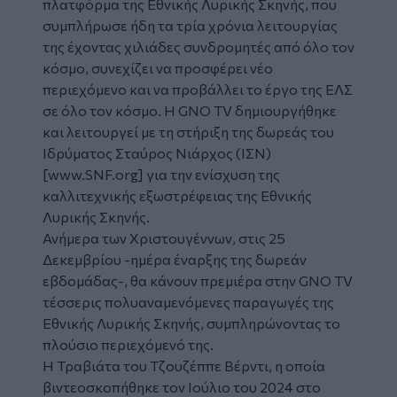
πλατφόρμα της Εθνικής Λυρικής Σκηνής, που
συμπλήρωσε ήδη τα τρία χρόνια λειτουργίας
της έχοντας χιλιάδες συνδρομητές από όλο τον
κόσμο, συνεχίζει να προσφέρει νέο
περιεχόμενο και να προβάλλει το έργο της ΕΛΣ
σε όλο τον κόσμο. H GNO TV δημιουργήθηκε
και λειτουργεί με τη στήριξη της δωρεάς του
Ιδρύματος Σταύρος Νιάρχος (ΙΣΝ)
[
www.SNF.org
] για την ενίσχυση της
καλλιτεχνικής εξωστρέφειας της Εθνικής
Λυρικής Σκηνής.
Ανήμερα των Χριστουγέννων, στις 25
Δεκεμβρίου -ημέρα έναρξης της δωρεάν
εβδομάδας-, θα κάνουν πρεμιέρα στην
GNO TV
τέσσερις πολυαναμενόμενες παραγωγές της
Εθνικής Λυρικής Σκηνής, συμπληρώνοντας το
πλούσιο περιεχόμενό της.
Η
Τραβιάτα
του Τζουζέππε Βέρντι, η οποία
βιντεοσκοπήθηκε τον Ιούλιο του 2024 στο