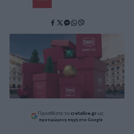
Facebook
Twitter
Messenger
Whatsapp
Viber
Προσθέστε το
cretalive.gr
ως
προτιμώμενη πηγή στο Google