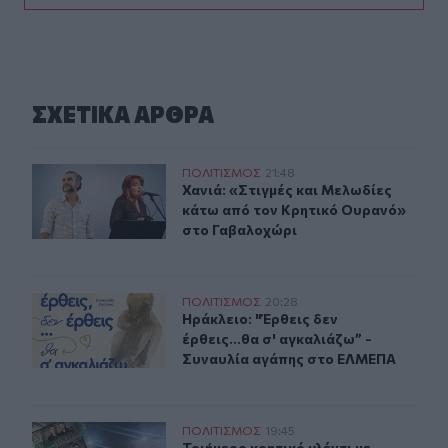
ΣΧΕΤΙΚA AΡΘΡΑ
Χανιά: «Στιγμές και Μελωδίες κάτω από τον Κρητικό 
ΠΟΛΙΤΙΣΜΟΣ
21:48
Χανιά: «Στιγμές και Μελωδίες κάτ
Χανιά: «Στιγμές και Μελωδίες
κάτω από τον Κρητικό Ουρανό»
στο Γαβαλοχώρι
Ηράκλειο: "Έρθεις δεν έρθεις...θα σ' αγκαλιάζω” - Συ
ΠΟΛΙΤΙΣΜΟΣ
20:28
Ηράκλειο: "Έρθεις δεν έρθεις...θα
Ηράκλειο: "Έρθεις δεν
έρθεις...θα σ' αγκαλιάζω” -
Συναυλία αγάπης στο ΕΛΜΕΠΑ
Τριήμερο κρητικό γλέντι με επίκεντρο την ομάδα της Α
ΠΟΛΙΤΙΣΜΟΣ
19:45
Τριήμερο κρητικό γλέντι με