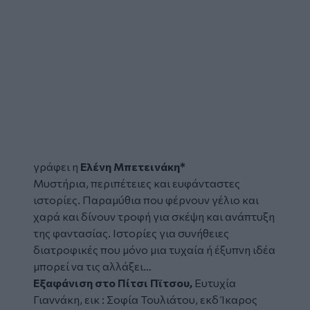
γράφει η
Ελένη Μπετεινάκη*
Mυστήρια, περιπέτειες και ευφάνταστες
ιστορίες. Παραμύθια που φέρνουν γέλιο και
χαρά και δίνουν τροφή για σκέψη και ανάπτυξη
της φαντασίας. Ιστορίες για συνήθειες
διατροφικές που μόνο μια τυχαία ή έξυπνη ιδέα
μπορεί να τις αλλάξει…
Εξαφάνιση στο Πίτσι Πϊτσου,
Ευτυχία
Γιαννάκη, εικ : Σοφία Τουλιάτου, εκδ Ίκαρος