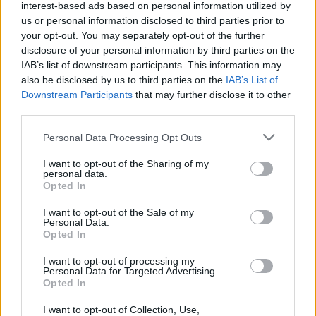
interest-based ads based on personal information utilized by
07:12
us or personal information disclosed to third parties prior to
Γουατεμάλα: Τέλος της εκρηκτικής δραστηριότητας στο
your opt-out. You may separately opt-out of the further
ηφαίστειο Φουέγο
disclosure of your personal information by third parties on the
IAB’s list of downstream participants. This information may
07:05
also be disclosed by us to third parties on the
IAB’s List of
Εορτολόγιο: Ποιοι γιορτάζουν σήμερα 6 Αυγούστου
Downstream Participants
that may further disclose it to other
third parties.
06:57
Personal Data Processing Opt Outs
Νέα θωρηκτά των ΗΠΑ θα φέρουν το όνομα του Ντόναλντ
Τραμπ
I want to opt-out of the Sharing of my
personal data.
06:45
Opted In
Λασίθι: Μεγάλη φωτιά στο Καρύδι Σητείας - Μήνυμα από
το 112
I want to opt-out of the Sale of my
Personal Data.
Opted In
05:37
Σαλάτα καπρέζε
I want to opt-out of processing my
Personal Data for Targeted Advertising.
Opted In
04:14
Η Σελίνα Γκόμεζ τραγουδά στα ισπανικά στο νέο βίντεο
I want to opt-out of Collection, Use,