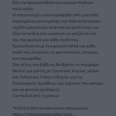
δύο την ψυχοσύνθεση των μικρών παιδιών
πολύ καλά.
Η ιστορία έχει εικονογραφηθεί από μια πολύ
αγαπημένη εικονογράφο την
Valeria
Docampo
σχεδόν μαγικά και συστήνεται ανελλιπώς για
όλα τα παιδιά είτε αγαπούν τα μπιζέλια είτε
όχι. Και φυσικά για κάθε παιδί που
δυσκολεύεται με ένα φαγητό αλλά και κάθε
παιδί που λατρεύει τις φανταστικές ιστορίες
και παραμύθια.
Στο τέλος του βιβλίου θα βρείτε το περίφημο
Μενού για γονείς με Ορεκτικά, Κυρίως γεύμα
και Τελευταίο Πιάτο (οδηγίες για τις
διατροφικές συνήθειες και τεχνικές που μπορεί
και να φανούν χρήσιμες).
Για παιδιά από 3 χρόνων
*Η Ελένη Μπετεινάκη είναι νηπιαγωγός
https://zhtunteanagnostes.blog...