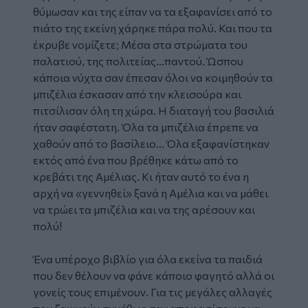
θύμωσαν και της είπαν να τα εξαφανίσει από το
πιάτο της εκείνη χάρηκε πάρα πολύ. Και που τα
έκρυβε νομίζετε; Μέσα στα στρώματα του
παλατιού, της πολιτείας…παντού. Ώσπου
κάποια νύχτα σαν έπεσαν όλοι να κοιμηθούν τα
μπιζέλια έσκασαν από την κλεισούρα και
πιτσίλισαν όλη τη χώρα. Η διαταγή του βασιλιά
ήταν σαφέστατη. Όλα τα μπιζέλια έπρεπε να
χαθούν από το βασίλειο… Όλα εξαφανίστηκαν
εκτός από ένα που βρέθηκε κάτω από το
κρεβάτι της Αμέλιας. Κι ήταν αυτό το ένα η
αρχή να «γεννηθεί» ξανά η Αμέλια και να μάθει
να τρώει τα μπιζέλια και να της αρέσουν και
πολύ!
Ένα υπέροχο βιβλίο για όλα εκείνα τα παιδιά
που δεν θέλουν να φάνε κάποιο φαγητό αλλά οι
γονείς τους επιμένουν. Για τις μεγάλες αλλαγές