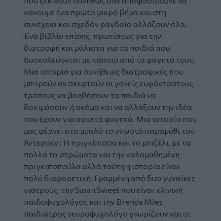
που ξεκινούν συνήθως σαν αποφασίσουνε να
κάνουμε ένα πρώτο μικρό βήμα και στη
συνέχεια και σχεδόν ραγδαία αλλάζουν όλα.
Ένα βιβλίο επίσης, πρωτίστως για την
διατροφή και μάλιστα για τα παιδιά που
δυσκολεύονται με κάποιο από τα φαγητά τους.
Μια ιστορία για συνήθειες διατροφικές που
μπορούν αν σκεφτούν οι γονείς ευφάνταστους
τρόπους να βοηθήσουν τα παιδιά να
δοκιμάσουν ή ακόμα και να αλλάξουν την ιδέα
που έχουν για αρκετά φαγητά. Μια ιστορία που
μας φέρνει στο μυαλό το γνωστό παραμύθι του
Άντερσεν : Η πριγκίπισσα και το μπιζέλι, με τα
πολλά τα στρώματα και την καλομαθημένη
πριγκιποπούλα αλλά τούτη η ιστορία είναι
πολύ διαφορετική. Γραμμένη από δυο γυναίκες
γιατρούς, την
Susan
Sweet
που είναι κλινική
παιδοψυχολόγος και την
Brenda
Miles
παιδιάτρος νευροψυχολόγο γνωρίζουν και οι