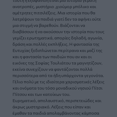
τούτη η εξαφάνιση είναι μια ιστορία γεμάτη
ανατροπές, μυστήριο ,χιούμορ μπόλικο και
αμέτρητες πιτσιλέξεις. Μια ιστορία που θα
λατρέψουν τα παιδιά γιατί δεν τα αφήνει ούτε
μια στιγμή να βαρεθούν. Βιάζονται να
διαβάσουν ή να ακούσουν την ιστορία που τους
γεμίζει ερωτηματικά, απορίες δηλαδή, αγωνία,
δράση και πολλές εκπλήξεις. Η φαντασία της
Ευτυχίας ξεδιπλώνεται περίτρανα και μαζί της
και η φαντασία των παιδιών που αν και οι
εικόνες της
Σοφίας Τουλιάτου
τα μαγνητίζουν,
εκείνα συνεχίζουν να φαντάζονται πολλά
περισσότερα από τα ήδη υπάρχοντα γεγονότα.
Γέλιο πολύ με τις ιδιαίτερα χαρισματικές λέξεις
και ονόματα του τόσο μοναδικού νησιού Πίτσι
Πίτσου και των κατοίκων του.
Ευρηματικό, απολαυστικό, περιπετειώδες και
άκρως μυστηριακό. Λέξεις που είπαν και
έμαθαν τα παιδιά απολαμβάνοντας κάμποσα