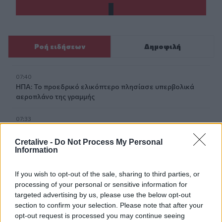
Ροή ειδήσεων
Δημοφιλή
07:40
ΗΠΑ: Το προεδρικό ελικόπτερο πλησίασε υπερβολικά
αεροπλάνο της γραμμής
07:33
Τα πρωτοσέλιδα των εφημερίδων
Cretalive -
Do Not Process My Personal
Information
07:26
Θλίψη στην εκπαιδευτική κοινότητα για τον θάνατο του
Θοδωρή Κατσωνόπουλου
If you wish to opt-out of the sale, sharing to third parties, or
processing of your personal or sensitive information for
07:20
targeted advertising by us, please use the below opt-out
Στην Ελλάδα σήμερα, από τη Βρετανία, η 46χρονη που
section to confirm your selection. Please note that after your
κατηγορείται για τον εμπρησμό στη Marfin
opt-out request is processed you may continue seeing