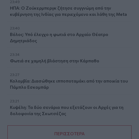
23:49
ΗΠΑ: Ο Ζούκερμπεργκ ζήτησε συγγνώμη από την
κυβέρνηση της Ινδίας για περιεχόμενο και λάθη της Meta
23:40
Βόλος: Υπό έλεγχο η φωτιά στο Αρχαίο Θέατρο
Δημητριάδος
23:34
Φωτιά σε χαμηλή βλάστηση στην Κάρπαθο
23:27
Κολομβία: Διασώθηκε ιπποποταμάκι από την αποικία του
Πάμπλο Εσκομπάρ
23:21
Κυψέλη: Τα δύο σενάρια που εξετάζουν οι Αρχές για τη
δολοφονία της Σκωτσέζας
ΠΕΡΙΣΣΟΤΕΡΑ