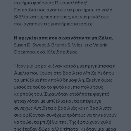
ποτήρια φρέσκιας Πιτσικολάδας!
Για παιδιά που αγαπούν τα μυστήρια, τα καλά
βιβλία και τις περιπέτειες, και για μεγάλους
που αγαπούν τις μυστήριες ιστορίες!
Η πριγκίπισσα που σιχαινόταν τα μπιζέλια
,
Susan
D.
Sweet &
Brenda
S.
Miles, εικ:
Valeria
Docampo, εκδ. Κλειδάριθμος
Ήταν μια φορά κι έναν καιρό μια πριγκίπισσα η
Αμέλια που ζούσε στο βασίλειο Μπίζε Λι όπου
τα μπιζέλια ήταν πολύ δημοφιλή. Εκείνη όμως
μισούσε τούτο το φυτό και πιο πολύ τους
καρπούς του. Σιχαινόταν οτιδήποτε φαγητό
φτιαχνόταν με μπιζέλια και τα απέφευγε
συνεχώς Αντίθετα ο βασιλιάς και η βασίλισσα
σκαρφίζονταν συνέχεια τρόπους να την κάνουν
να τρώει τα μπιζέλια της. Της έφτιαχναν χυλό,
της έταζαν δώρα αλλά τίποτα. Κι όταν μια μέρα