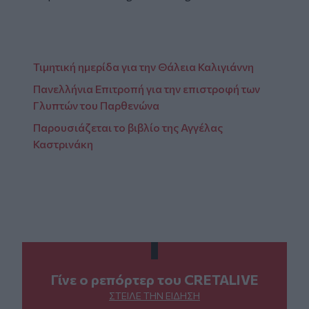
Τιμητική ημερίδα για την Θάλεια Καλιγιάννη
Πανελλήνια Επιτροπή για την επιστροφή των
Γλυπτών του Παρθενώνα
Παρουσιάζεται το βιβλίο της Αγγέλας
Καστρινάκη
Γίνε ο ρεπόρτερ του CRETALIVE
ΣΤΕΊΛΕ ΤΗΝ ΕΊΔΗΣΗ