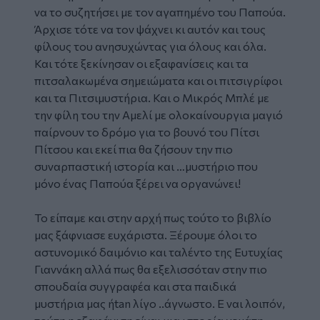
να το συζητήσει με τον αγαπημένο του Παπούα.
Άρχισε τότε να τον ψάχνει κι αυτόν και τους
φίλους του ανησυχώντας για όλους και όλα.
Και τότε ξεκίνησαν οι εξαφανίσεις και τα
πιτσαλακωμένα σημειώματα και οι πιτσιγρίφοι
και τα Πιτσιμυστήρια. Και ο Μικρός Μπλέ με
την φίλη του την Αμελί με ολοκαίνουργια μαγιό
παίρνουν το δρόμο για το βουνό του Πίτσι
Πίτσου και εκεί πια θα ζήσουν την πιο
συναρπαστική ιστορία και …μυστήριο που
μόνο ένας Παπούα ξέρει να οργανώνει!
Το είπαμε και στην αρχή πως τούτο το βιβλίο
μας ξάφνιασε ευχάριστα. Ξέρουμε όλοι το
αστυνομικό δαιμόνιο και ταλέντο της
Ευτυχίας
Γιαννάκη
αλλά πως θα εξελισσόταν στην πιο
σπουδαία συγγραφέα και στα παιδικά
μυστήρια μας ήtan λίγο ..άγνωστο. Ε ναι λοιπόν,