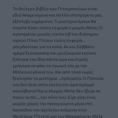
Το δεύτερο βιβλίο των Πιτσιμπουίνων είναι
εδώ! Αναμενόμενο και πολλά υποσχόμενο μας
εξέπληξε ευχάριστα. Τι μυστήριο άραγε θα
έπρεπε λύσει τούτη τη φορά ο μικρός Μπλε; Ο
αγαπημένος μικρός ντετέκτιβ του διάσημου
νησιού Πίτσι Πίτσου τούτη τη φορά…
μπερδεύτηκε για τα καλά. Αν και Σάββατο
ημέρα ξεκούρασης και χουζουριού εκείνος
ξύπνησε την ίδια πάντα ώρα και έτρεξε
γρήγορα να φάει το πρωινό του με την
Μπλεοικογένειά του. Και από τόσο νωρίς
ξεκίνησαν τα μυστήρια …πράγματα. Ο Παπούα
του δεν ήταν σπίτι εκείνη την ώρα πράγμα
ασυνήθιστο! Και ο Μικρός Μπλε δεν ήξερε σε
ποιον να πει …τον πόνο του. Είχε γίνει ένας
μικρός χαμός την προηγούμενη μέρα στο
προαύλιο του σχολείου ανάμεσα στην
Μυστήρια Τζεντού και τον Μακαρόνη κι ήθελε