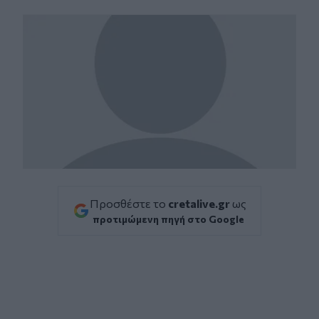
Facebook
Twitter
Messenger
Whatsapp
Viber
Προσθέστε το
cretalive.gr
ως
προτιμώμενη πηγή στο Google