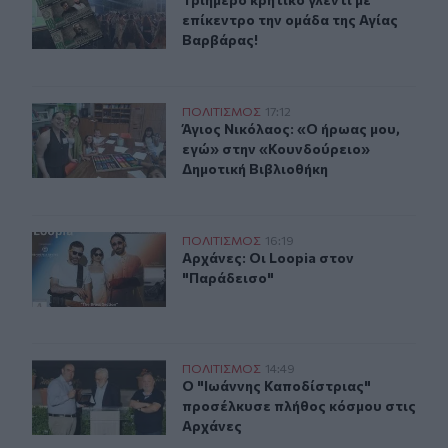
Τριήμερο κρητικό γλέντι με επίκεν
επίκεντρο την ομάδα της Αγίας
Βαρβάρας!
Άγιος Νικόλαος: «Ο ήρωας μου, εγώ» στην «Κουνδούρει
ΠΟΛΙΤΙΣΜΟΣ
17:12
Άγιος Νικόλαος: «Ο ήρωας μου, εγ
Άγιος Νικόλαος: «Ο ήρωας μου,
εγώ» στην «Κουνδούρειο»
Δημοτική Βιβλιοθήκη
Αρχάνες: Οι Loopia στον "Παράδεισο"
ΠΟΛΙΤΙΣΜΟΣ
16:19
Αρχάνες: Οι Loopia στον "Παράδεισ
Αρχάνες: Οι Loopia στον
"Παράδεισο"
Ο "Ιωάννης Καποδίστριας" προσέλκυσε πλήθος κόσμου 
ΠΟΛΙΤΙΣΜΟΣ
14:49
Ο "Ιωάννης Καποδίστριας" προσέλκ
Ο "Ιωάννης Καποδίστριας"
προσέλκυσε πλήθος κόσμου στις
Αρχάνες