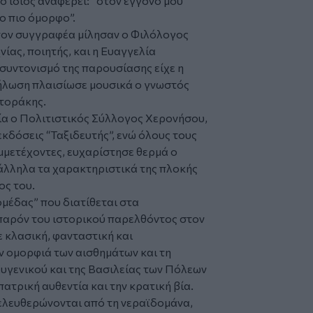
 ίδιος αναφέρει: ”στον εγγονό μου
μο πιο όμορφο”.
 τον συγγραφέα μίλησαν ο Φιλόλογος
ίας, ποιητής, και η Ευαγγελία
συντονισμό της παρουσίασης είχε η
δήλωση πλαισίωσε μουσικά ο γνωστός
στοράκης.
ία ο Πολιτιστικός Σύλλογος Χερονήσου,
εκδόσεις “Ταξιδευτής”, ενώ όλους τους
μμετέχοντες, ευχαρίστησε θερμά ο
άλληλα τα χαρακτηριστικά της πλοκής
ος του.
μέδας” που διατίθεται στα
ο παρόν του ιστορικού παρελθόντος στον
ε κλασική, φανταστική και
ν ομορφιά των αισθημάτων και τη
υγενικού και της Βασιλείας των Πόλεων
ατρική αυθεντία και την κρατική βία.
ελευθερώνονται από τη νεραϊδομάνα,