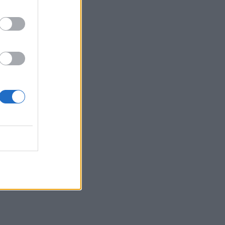
19:33
Σενετάκης για ΒΟΑΚ: «Η Κρήτη αποκτά
επιτέλους έναν υπερσύγχρονο
αυτοκινητόδρομο»
19:23
Ρέθυμνο: 19 κτίρια κρίθηκαν «κόκκινα»
μετά τις φονικές πυρκαγιές
19:16
Σαμοθράκη: Στο νοσοκομείο 15χρονη
μετά από πτώση – Ειδοποίησε μόνη της
το 112
19:14
Φωτιές στο Ρέθυμνο: Αποζημιώσεις και
για τον κατεστραμμένο εξοπλισμό
άρδευσης
19:01
Κυψέλη: Η πρώτη δήλωση της