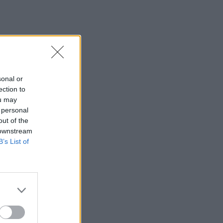
20:06
Οργανωτικό λίφτινγκ χρειάζονται οι
δήμοι
19:57
Ζ. Κωνσταντοπούλου για πυρκαγιές:
sonal or
Αυτό που συμβαίνει δεν είναι ατύχημα
ection to
αλλά έγκλημα συνεχιζόμενο
ou may
 personal
19:56
out of the
Σε κλίμα οδύνης το ύστατο χαίρε στον
 downstream
Αριστοτέλη Δαμίγο που έχασε τη ζωή
B’s List of
του κατά τη συντριβή των ελικοπτέρων
στην Ψάθα
19:42
Χανιά: Εκδήλωση μνήμης για τα 81
χρόνια από τη Χιροσίμα και το
Ναγκασάκι