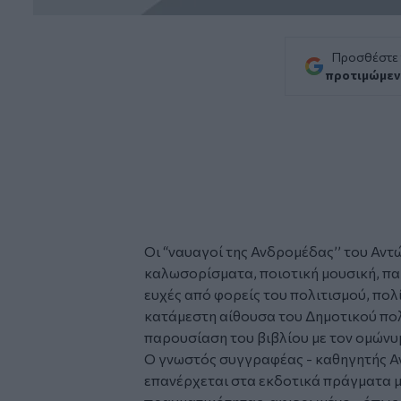
Προσθέστε
προτιμώμεν
Οι “ναυαγοί της Ανδρομέδας’’ του Αντ
καλωσορίσματα, ποιοτική μουσική, π
ευχές από φορείς του πολιτισμού, πολ
κατάμεστη αίθουσα του Δημοτικού πο
παρουσίαση του βιβλίου με τον ομώνυμ
Ο γνωστός συγγραφέας - καθηγητής 
επανέρχεται στα εκδοτικά πράγματα μ