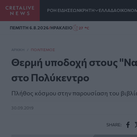
ΡΟΗ ΕΙΔΗΣΕΩΝ
ΚΡΗΤΗ
ΕΛΛΑΔΑ
ΟΙΚΟΝΟΜ
Homepage
ΠΕΜΠΤΗ 6.8.2026
/
ΗΡΑΚΛΕΙΟ
27 °C
ΑΡΧΙΚΗ
/
ΠΟΛΙΤΙΣΜΌΣ
Θερμή υποδοχή στους "Να
στο Πολύκεντρο
Πλήθος κόσμου στην παρουσίαση του βιβλί
30.09.2019
SHARE:
Face
T