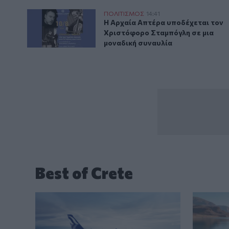
Μουσική βραδιά στην Αρχαία Απτέρα με τον Χριστ
ΠΟΛΙΤΙΣΜΟΣ
14:41
Η Αρχαία Απτέρα υποδέχεται το
Η Αρχαία Απτέρα υποδέχεται τον
Χριστόφορο Σταμπόγλη σε μια
μοναδική συναυλία
Best of Crete