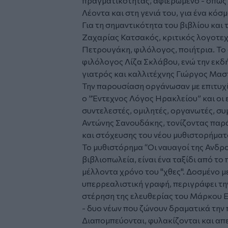
πραγματικότητας, αφιερωμένο - όπως ο
Λέοντα και στη γενιά του, για ένα κόσ
Για τη σημαντικότητα του βιβλίου και
Ζαχαρίας Κατσακός, κριτικός λογοτεχν
Πετρουγάκη, φιλόλογος, ποιήτρια. Το 
φιλόλογος Λίζα Σκλάβου, ενώ την εκ
γιατρός και καλλιτέχνης Γιώργος Μα
Την παρουσίαση οργάνωσαν με επιτυχ
ο ”Έντεχνος Λόγος Ηρακλείου” και οι 
συντελεστές, ομιλητές, οργανωτές, συ
Αντώνης Σανουδάκης, τονίζοντας παρ
και στόχευσης του νέου μυθιστορήματ
Το μυθιστόρημα “Οι ναυαγοί της Ανδρο
βιβλιοπωλεία, είναι ένα ταξίδι από τ
μέλλοντα χρόνο του "χθες". Δοσμένο μ
υπερρεαλιστική γραφή, περιγράφει τη
στέρηση της ελευθερίας του Μάρκου Ε
- δυο νέων που ζώνουν δραματικά την π
Διαπομπεύονται, φυλακίζονται και απ