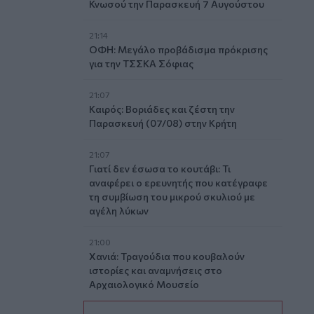
Κνωσού την Παρασκευή 7 Αυγούστου
21:14
ΟΦΗ: Μεγάλο προβάδισμα πρόκρισης
για την ΤΣΣΚΑ Σόφιας
21:07
Καιρός: Βοριάδες και ζέστη την
Παρασκευή (07/08) στην Κρήτη
21:07
Γιατί δεν έσωσα το κουτάβι: Τι
αναφέρει ο ερευνητής που κατέγραφε
τη συμβίωση του μικρού σκυλιού με
αγέλη λύκων
21:00
Χανιά: Τραγούδια που κουβαλούν
ιστορίες και αναμνήσεις στο
Αρχαιολογικό Μουσείο