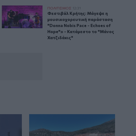
Φεστιβάλ Κρήτης: Μάγεψε η μουσικοχορευτική παράσταση "
ΠΟΛΙΤΙΣΜΟΣ
12:31
γοράκης
Φεστιβάλ Κρήτης: Μάγεψε η μουσικοχορ
Φεστιβάλ Κρήτης: Μάγεψε η
μουσικοχορευτική παράσταση
"Donna Nobis Pace - Echoes of
Hope"» - Κατάμεστο το "Μάνος
Χατζιδάκις"