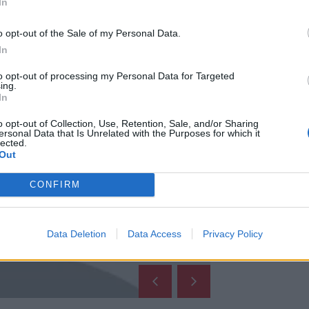
In
, άγριο, αλλά αν είσαι 30 υπάρχει ελπίδα»
ώτη Καφάτου
o opt-out of the Sale of my Personal Data.
In
to opt-out of processing my Personal Data for Targeted
ing.
In
o opt-out of Collection, Use, Retention, Sale, and/or Sharing
ersonal Data that Is Unrelated with the Purposes for which it
lected.
Out
CONFIRM
Data Deletion
Data Access
Privacy Policy