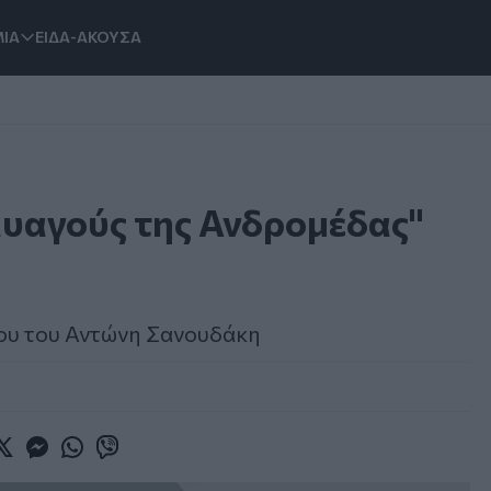
ΙΑ
ΕΙΔΑ-ΑΚΟΥΣΑ
υαγούς της Ανδρομέδας"
ου του Αντώνη Σανουδάκη
book
witter
Messenger
Whatsapp
Viber