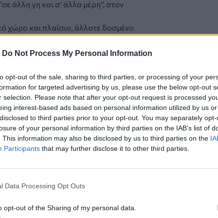
σε άλλη γη και σ’ άλλα μέρη”, στον
κό χώρο και πλαίσιο, άλλοτε δοσμένο
ρωνεία. Η γλώσσα του είναι χαρίεσσα, με
ιβάλλον: ερωτικό, δραματικό, του
-
Do Not Process My Personal Information
ου φανταστικού με τη γνώση της ζωής,
to opt-out of the sale, sharing to third parties, or processing of your per
ί την υπέρβαση του σύγχρονου και
formation for targeted advertising by us, please use the below opt-out s
 γραφής και πλοκής.
r selection. Please note that after your opt-out request is processed y
eing interest-based ads based on personal information utilized by us or
ι πραγματικότητας, που συνδυάζει την
disclosed to third parties prior to your opt-out. You may separately opt-
ηση” με την ιστορική πραγματικότητα και
losure of your personal information by third parties on the IAB’s list of
νο ανθρωπιάς και απελευθέρωσης,
. This information may also be disclosed by us to third parties on the
IA
ροσπάθεια διεξόδου από τα ανθρώπινα
Participants
that may further disclose it to other third parties.
δώ” και “εκεί”, με έντεχνη γραφή που
κζήτηση.
l Data Processing Opt Outs
ούλιο του Κρατικού Ωδείου
o opt-out of the Sharing of my personal data.