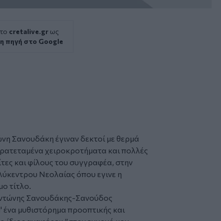
 το
cretalive.gr
ως
η πηγή στο Google
ώνη Σανουδάκη έγιναν δεκτοί με θερμά
αρατεταμένα χειροκροτήματα και πολλές
ίτες και φίλους του συγγραφέα, στην
λύκεντρου Νεολαίας όπου εγινε η
ο τίτλο.
Αντώνης Σανουδάκης-Σανούδος
' ένα μυθιστόρημα προοπτικής και